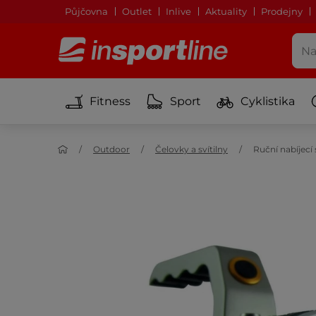
Půjčovna
Outlet
Inlive
Aktuality
Prodejny
Fitness
Sport
Cyklistika
Outdoor
Čelovky a svítilny
Ruční nabíjecí 