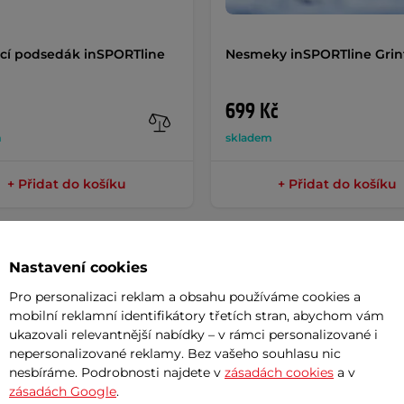
cí podsedák inSPORTline
Nesmeky inSPORTline Grin
699 Kč
m
skladem
+ Přidat do košíku
+ Přidat do košíku
Nastavení cookies
Pro personalizaci reklam a obsahu používáme cookies a
mobilní reklamní identifikátory třetích stran, abychom vám
Potřeb
ukazovali relevantnější nabídky – v rámci personalizované i
nepersonalizované reklamy. Bez vašeho souhlasu nic
7 důvodů
nesbíráme. Podrobnosti najdete v
zásadách cookies
a v
e vysoce výkonné přiruční osvětlení s
zásadách Google
.