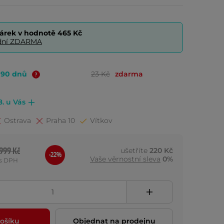
árek v hodnotě
465 Kč
0 dní ZDARMA
o 90 dnů
23 Kč
zdarma
8. u Vás
Ostrava
Praha 10
Vítkov
999 Kč
ušetříte
220 Kč
-22%
Vaše věrnostní sleva
0%
s DPH
ošíku
Objednat na prodejnu