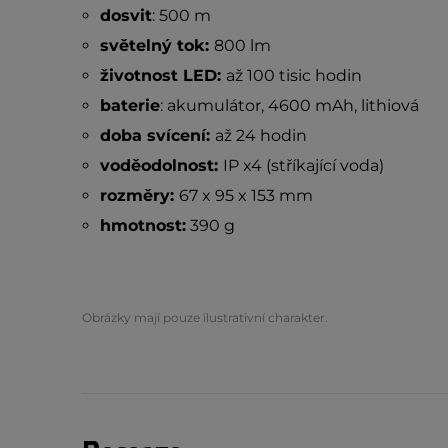
dosvit
: 500 m
světelný tok:
800 lm
životnost LED:
až 100 tisic hodin
baterie
: akumulátor, 4600 mAh, lithiová
doba svícení:
až 24 hodin
voděodolnost:
IP x4 (stříkající voda)
rozměry:
67 x 95 x 153 mm
hmotnost:
390 g
Obrázky mají pouze ilustrativní charakter.