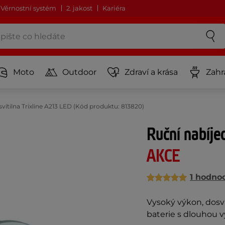
Věrnostní systém
2. jakost
Kariéra
Moto
Outdoor
Zdraví a krása
Zahr
svítilna Trixline A213 LED (Kód produktu: 813820)
Ruční nabíjec
AKCE
1 hodno
Vysoký výkon, dosvi
baterie s dlouhou v