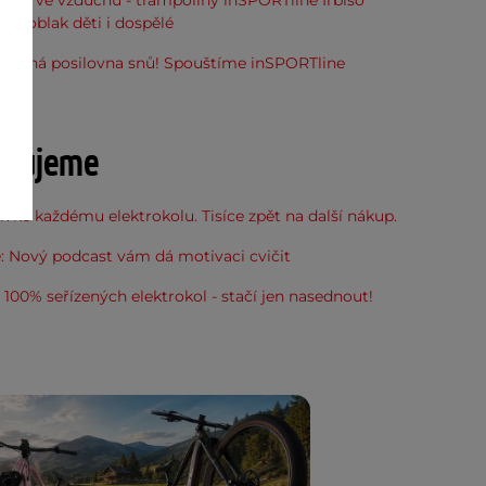
óna ve vzduchu - trampolíny inSPORTline Irbiso
do oblak děti i dospělé
stupná posilovna snů! Spouštíme inSPORTline
u
učujeme
 ke každému elektrokolu. Tisíce zpět na další nákup.
: Nový podcast vám dá motivaci cvičit
100% seřízených elektrokol - stačí jen nasednout!