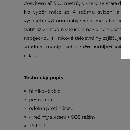
dosvitem až 500 metrů, o který se stará di
Na výběr máte ze 4 režimu svícení a SOS
vysokého výkonu nabíjecí baterie s kapacito
svítit až 24 hodin v kuse a navíc nemusíte ba
nabíječkou. Hliníkové tělo svítilny zajišťuje 
snadnou manipulaci je
ruční nabíjecí svíti
rukojetí.
Technický popis:
hliníkové tělo
pevná rukojeť
odolná proti nárazu
4 režimy svícení + SOS režim
T6 LED