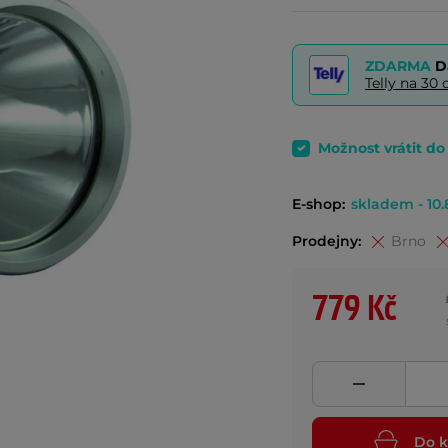
ZDARMA
D
Telly na 3
Možnost vrátit d
E-shop:
skladem - 10.
Prodejny:
Brno
779 Kč
Do k