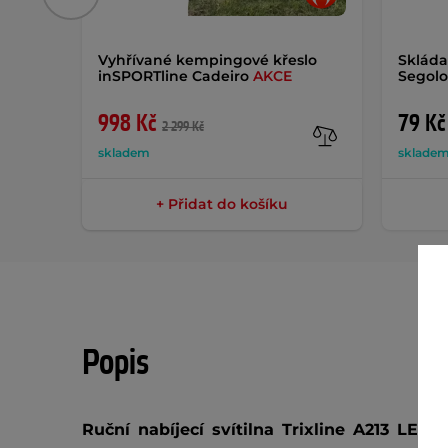
Vyhřívané kempingové křeslo
Skláda
inSPORTline Cadeiro
AKCE
Segolo
998 Kč
79 Kč
2 299 Kč
skladem
sklade
+ Přidat do košíku
Popis
Ruční nabíjecí svítilna Trixline A213 LED
j