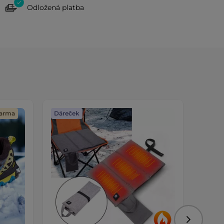
Odložená platba
darma
Dáreček
Dopra
Následujíc