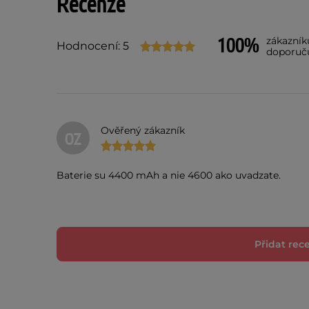
Recenze
100%
zákazník
Hodnocení: 5
doporuč
Ověřený zákazník
OZ
Baterie su 4400 mAh a nie 4600 ako uvadzate.
Přidat rec