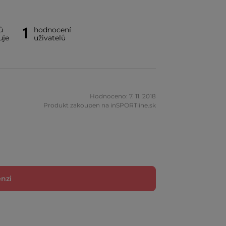
1
ů
hodnocení
uje
uživatelů
Hodnoceno: 7. 11. 2018
Produkt zakoupen na inSPORTline.sk
enzi