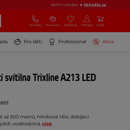
Akční nabídka 🔥
Mrkněte se
Kontakty
Porovnání
Oblíbené
Přihlásit
Košík
ada
Pro děti
Professional
Akce
í svítilna Trixline A213 LED
cení
t až 500 metrů, hliníkové tělo, dobíjecí
ýdrží, voděodolná.
více