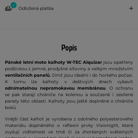
Odložená platba
Popis
Pánské letní moto kalhoty W-TEC Alquizar
jsou opatřeny
podšívkou z jemné, prodyšné síťoviny a velkým množstvím
ventilačních panelů
, čímž jsou ideální i do horkého počasí.
K tomu lze kalhoty v deštivých dnech vybavit
odnímatelnou nepromokavou membránou
. O ochranu
se pak starají chrániče na kolenou a současně i zesílené
panely této oblasti. Kalhoty jsou ještě doplněné o chrániče
boků.
Vnější část kalhot je vyrobena z odolného polyesterového
materiálu doplněného o reflexní prvky Visionight, které
zvyšují viditelnost ve tmě či za zhoršených světelných