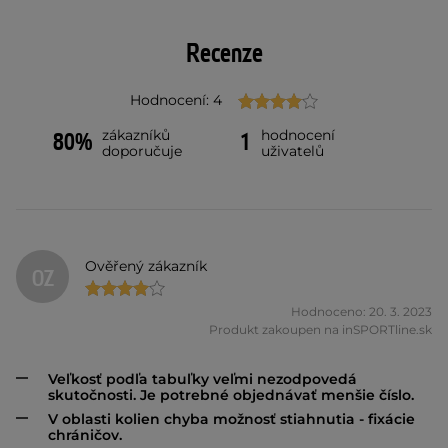
Recenze
Hodnocení: 4
zákazníků
hodnocení
80%
1
doporučuje
uživatelů
Ověřený zákazník
OZ
Hodnoceno: 20. 3. 2023
Produkt zakoupen na inSPORTline.sk
Veľkosť podľa tabuľky veľmi nezodpovedá
skutočnosti. Je potrebné objednávať menšie číslo.
V oblasti kolien chyba možnosť stiahnutia - fixácie
chráničov.