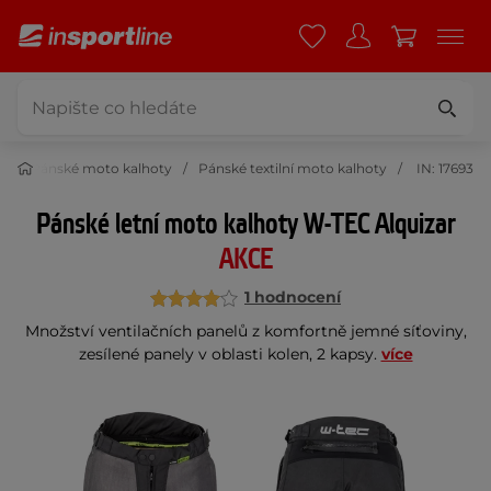
y
Pánské moto kalhoty
Pánské textilní moto kalhoty
IN: 17693
Pánské letní moto kalhoty W-TEC Alquizar
AKCE
1 hodnocení
Množství ventilačních panelů z komfortně jemné síťoviny,
zesílené panely v oblasti kolen, 2 kapsy.
více