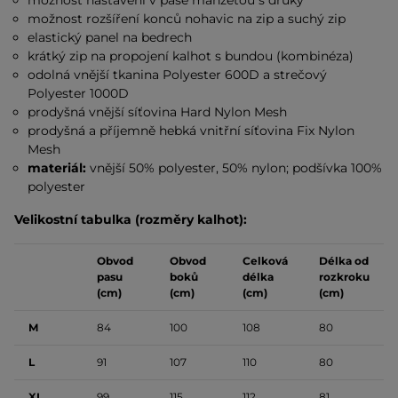
možnost nastavení v pase manžetou s druky
možnost rozšíření konců nohavic na zip a suchý zip
elastický panel na bedrech
krátký zip na propojení kalhot s bundou (kombinéza)
odolná vnější tkanina Polyester 600D a strečový
Polyester 1000D
prodyšná vnější síťovina Hard Nylon Mesh
prodyšná a příjemně hebká vnitřní síťovina Fix Nylon
Mesh
materiál:
vnější 50% polyester, 50% nylon; podšívka 100%
polyester
Velikostní tabulka (rozměry kalhot):
Obvod
Obvod
Celková
Délka od
pasu
boků
délka
rozkroku
(cm)
(cm)
(cm)
(cm)
M
84
100
108
80
L
91
107
110
80
XL
99
115
112
81