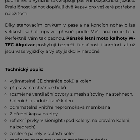
podmínek a výrazně tak zlepšují pasivní bezpečnost jezdce.
Praktičnost kalhot doplňují dvě kapsy pro veškeré potřebné
náležitosti.
Díky stahovacím prvkům v pase a na koncích nohavic lze
velikost kalhot upravit přesně podle Vaší anatomie těla.
Perfektně Vám tak padnou.
Pánské letní moto kalhoty W-
TEC Alquizar
poskytují bezpečí, funkčnost i komfort, ať už
jsou Vaše vyjížďky a výlety jakkoliv náročné.
Technický popis:
vyjímatelné CE chrániče boků a kolen
příprava na chrániče boků
rozměrné ventilační otvory z mesh síťoviny na stehnech,
holeních a zadní straně kolen
odnímatelná vnitřní nepromokavá membrána
2 přední kapsy na zipy
reflexní prvky Visionight (pod koleny, na pravém koleni,
na bedrech)
zesílené panely v oblasti kolen