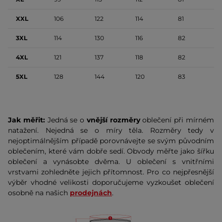
XXL
106
122
114
81
3XL
114
130
116
82
4XL
121
137
118
82
5XL
128
144
120
83
Jak měřit:
Jedná se o
vnější rozměry
oblečení při mírném
natažení. Nejedná se o míry těla. Rozměry tedy v
nejoptimálnějším případě porovnávejte se svým původním
oblečením, které vám dobře sedí. Obvody měřte jako šířku
oblečení a vynásobte dvěma. U oblečení s vnitřními
vrstvami zohledněte jejich přítomnost. Pro co nejpřesnější
výběr vhodné velikosti doporučujeme vyzkoušet oblečení
osobně na našich
prodejnách
.