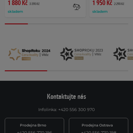
1 880 Kč
1 950 Kč
3 390 Kč
2 290 Kč
skladem
skladem
Kontaktujte nás
Infolinka
:
+420 556 300 970
Prodejna Brno
Prodejna Ostrava
+420 556 770 196
+420 556 770 198