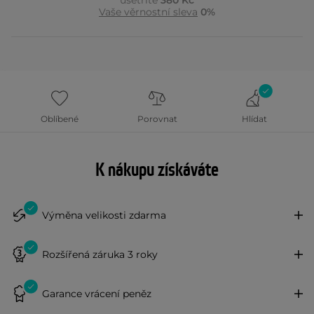
ušetříte
380 Kč
Vaše věrnostní sleva
0%
Oblíbené
Porovnat
Hlídat
K nákupu získáváte
Výměna velikosti zdarma
Rozšířená záruka 3 roky
Garance vrácení peněz