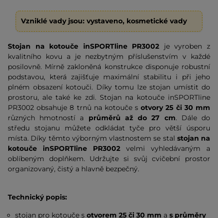
Vzniklé vady jsou: vystaveno, kosmetické vady
Stojan na kotouče inSPORTline PR3002
je vyroben z
kvalitního kovu a je nezbytným příslušenstvím v každé
posilovně. Mírně zakloněná konstrukce disponuje robustní
podstavou, která zajišťuje maximální stabilitu i při jeho
plném obsazení kotouči. Díky tomu lze stojan umístit do
prostoru, ale také ke zdi. Stojan na kotouče inSPORTline
PR3002 obsahuje 8 trnů na kotouče s
otvory 25 či 30 mm
různých hmotností a
průměrů až do 27 cm
. Dále do
středu stojanu můžete odkládat tyče pro větší úsporu
místa. Díky těmto výborným vlastnostem se stal
stojan na
kotouče
inSPORTline PR3002
velmi vyhledávaným a
oblíbeným doplňkem. Udržujte si svůj cvičební prostor
organizovaný, čistý a hlavně bezpečný.
Technický popis:
stojan pro kotouče s
otvorem 25 či 30 mm
a
s průměry