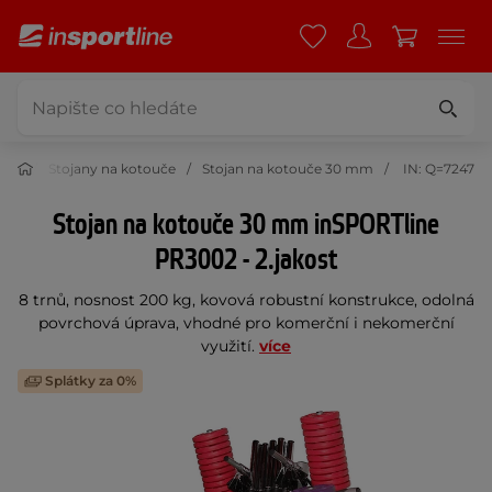
uče
Stojany na kotouče
Stojan na kotouče 30 mm
IN: Q=7247
Stojan na kotouče 30 mm inSPORTline
PR3002 - 2.jakost
8 trnů, nosnost 200 kg, kovová robustní konstrukce, odolná
povrchová úprava, vhodné pro komerční i nekomerční
využití.
více
Splátky za 0%