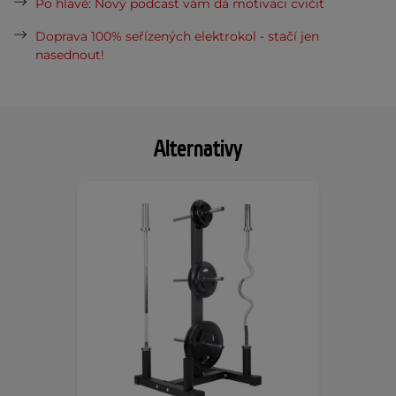
Po hlavě: Nový podcast vám dá motivaci cvičit
Doprava 100% seřízených elektrokol - stačí jen
nasednout!
Alternativy