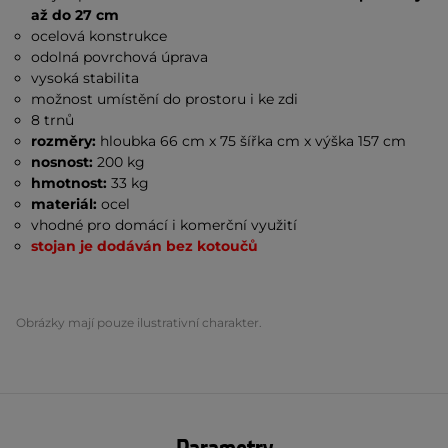
až do 27 cm
ocelová konstrukce
odolná povrchová úprava
vysoká stabilita
možnost umístění do prostoru i ke zdi
8 trnů
rozměry:
hloubka 66 cm x 75 šířka cm x výška 157 cm
nosnost:
200 kg
hmotnost:
33 kg
materiál:
ocel
vhodné pro domácí i komerční využití
stojan je dodáván bez kotoučů
Obrázky mají pouze ilustrativní charakter.