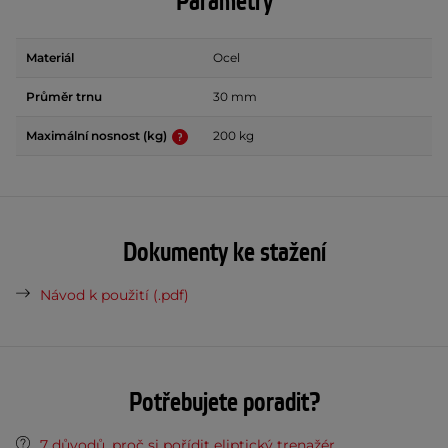
Parametry
Materiál
Ocel
Průměr trnu
30 mm
Maximální nosnost (kg)
200 kg
Dokumenty ke stažení
Návod k použití (.pdf)
Potřebujete poradit?
7 důvodů, proč si pořídit eliptický trenažér