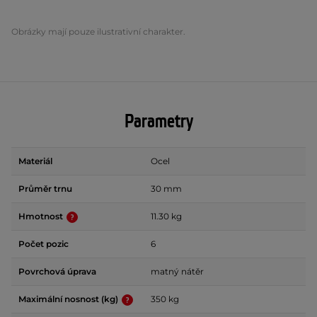
Obrázky mají pouze ilustrativní charakter.
Parametry
Materiál
Ocel
Průměr trnu
30 mm
Hmotnost
11.30 kg
Počet pozic
6
Povrchová úprava
matný nátěr
Maximální nosnost (kg)
350 kg