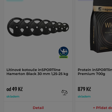
Litinové kotouče inSPORTline
Protein inSPORTl
Hamerton Black 30 mm 1,25-25 kg
Premium 700g
od 49 Kč
879 Kč
skladem
skladem
Detail
+ Přidat d