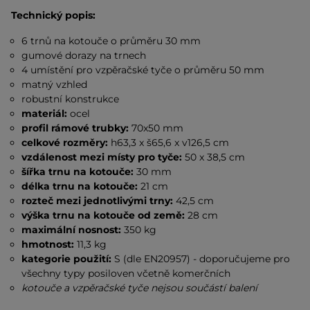
Technický popis:
6 trnů na kotouče o průměru 30 mm
gumové dorazy na trnech
4 umístění pro vzpěračské tyče o průměru 50 mm
matný vzhled
robustní konstrukce
materiál:
ocel
profil rámové trubky:
70x50 mm
celkové rozměry:
h63,3 x š65,6 x v126,5 cm
vzdálenost mezi místy pro tyče:
50 x 38,5 cm
šířka trnu na kotouče:
30 mm
délka trnu na kotouče:
21 cm
rozteč mezi jednotlivými trny:
42,5 cm
výška trnu na kotouče od země:
28 cm
maximální nosnost:
350 kg
hmotnost:
11,3 kg
kategorie použití:
S (dle EN20957) - doporučujeme pro
všechny typy posiloven včetně komerčních
kotouče a vzpěračské tyče nejsou součástí balení