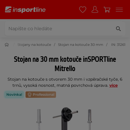
touče
Stojany na kotouče
Stojan na kotouče 30 mm
IN: 31261
Stojan na 30 mm kotouče inSPORTline
Mitrello
Stojan na kotouče s otvorem 30 mm i vzpěračské tyče, 6
trnů, vysoká nosnost, matná povrchová úprava.
více
Novinka!
Professional