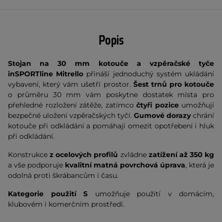
Popis
Stojan na 30 mm kotouče a vzpěračské tyče
inSPORTline Mitrello
přináší jednoduchý systém ukládání
vybavení, který vám ušetří prostor.
Šest trnů pro kotouče
o průměru 30 mm vám poskytne dostatek místa pro
přehledné rozložení zátěže, zatímco
čtyři pozice
umožňují
bezpečné uložení vzpěračských tyčí.
Gumové dorazy
chrání
kotouče při odkládání a pomáhají omezit opotřebení i hluk
při odkládání.
Konstrukce
z ocelových profilů
zvládne
zatížení až 350 kg
a vše podporuje
kvalitní matná povrchová úprava
, která je
odolná proti škrábancům i času.
Kategorie použití S
umožňuje použití v domácím,
klubovém i komerčním prostředí.