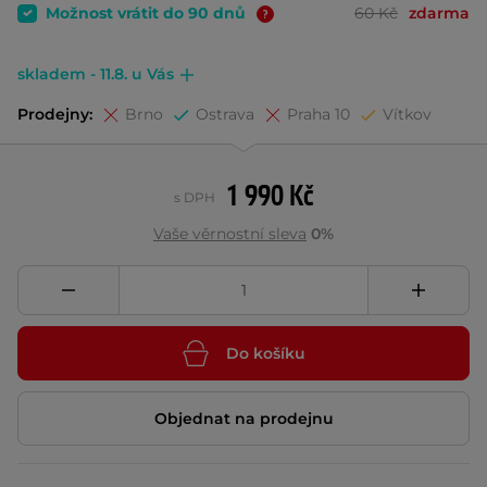
Možnost vrátit do 90 dnů
60 Kč
zdarma
skladem - 11.8. u Vás
Prodejny:
Brno
Ostrava
Praha 10
Vítkov
1 990 Kč
s DPH
Vaše věrnostní sleva
0%
Do košíku
Objednat na prodejnu