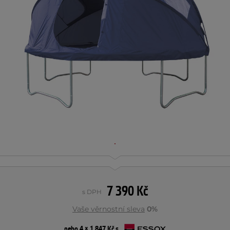
7 390 Kč
s DPH
Vaše věrnostní sleva
0%
nebo 4 × 1 847 Kč s