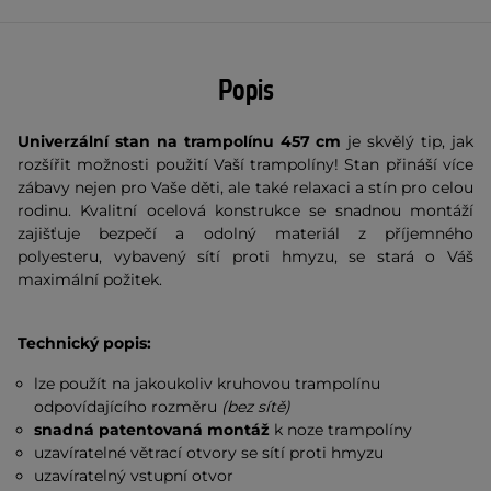
Popis
Univerzální stan na trampolínu 457 cm
je skvělý tip, jak
rozšířit možnosti použití Vaší trampolíny! Stan přináší více
zábavy nejen pro Vaše děti, ale také relaxaci a stín pro celou
rodinu. Kvalitní ocelová konstrukce se snadnou montáží
zajišťuje bezpečí a odolný materiál z příjemného
polyesteru, vybavený sítí proti hmyzu, se stará o Váš
maximální požitek.
Technický popis:
lze použít na jakoukoliv kruhovou trampolínu
odpovídajícího rozměru
(bez sítě)
snadná patentovaná montáž
k noze trampolíny
uzavíratelné větrací otvory se sítí proti hmyzu
uzavíratelný vstupní otvor