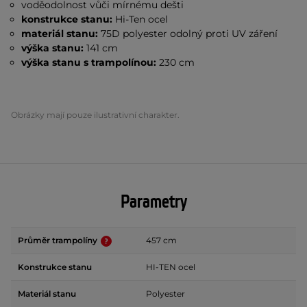
voděodolnost vůči mírnému dešti
konstrukce stanu:
Hi-Ten ocel
materiál stanu:
75D polyester odolný proti UV záření
výška stanu:
141 cm
výška stanu s trampolínou:
230 cm
Obrázky mají pouze ilustrativní charakter.
Parametry
Průměr trampolíny
457 cm
Konstrukce stanu
HI-TEN ocel
Materiál stanu
Polyester