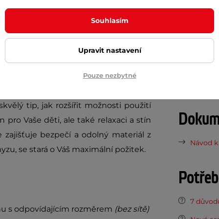
Průměr tra
Souhlasím
í
být v originálním balení nebo krabice
Konstrukce
ový je však zcela nový a netrpí žádnou
Materiál sta
Upravit nastavení
další bonusové produkty označené v
UV ochrana
oží se
nevztahuje
sleva 100 Kč na první
Pouze nezbytné
Síť proti h
aticky vztahuje
dvouletá záruka
.
skvělý tip, jak rozšířit možnosti použití
Dokume
 pro Vaše děti, ale také relaxaci a stín
 zajišťuje bezpečí a odolný materiál z
Návod k 
yzu, se stará o Váš maximální požitek.
Potřeb
7 důvodů
ínu s odpovídajícím rozměrem
(bez sítě)