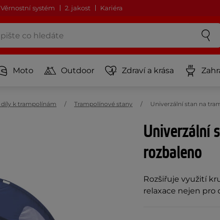
Věrnostní systém
2. jakost
Kariéra
Moto
Outdoor
Zdraví a krása
Zahr
í díly k trampolínám
Trampolínové stany
Univerzální stan na tr
Univerzální 
rozbaleno
Rozšiřuje využití k
relaxace nejen pro d