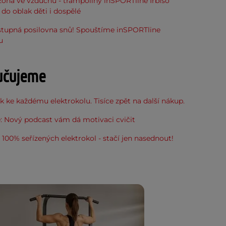
óna ve vzduchu - trampolíny inSPORTline Irbiso
do oblak děti i dospělé
stupná posilovna snů! Spouštíme inSPORTline
u
učujeme
 ke každému elektrokolu. Tisíce zpět na další nákup.
: Nový podcast vám dá motivaci cvičit
100% seřízených elektrokol - stačí jen nasednout!