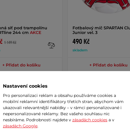
ná síť pod trampolínu
Fotbalový míč SPARTAN Cl
RTline 244 cm
AKCE
Junior vel. 3
č
490 Kč
1 149 Kč
m
skladem
+ Přidat do košíku
+ Přidat do košíku
Nastavení cookies
Pro personalizaci reklam a obsahu používáme cookies a
mobilní reklamní identifikátory třetích stran, abychom vám
Param
ukazovali relevantnější nabídky – v rámci personalizované i
nepersonalizované reklamy. Bez vašeho souhlasu nic
nesbíráme. Podrobnosti najdete v
zásadách cookies
a v
zásadách Google
.