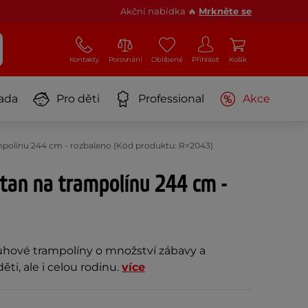
Akční nabídka 🔥
Mrkněte se
Kontakty
Porovnání
Oblíbené
Přihlásit
Košík
ada
Pro děti
Professional
Akce
ampolínu 244 cm - rozbaleno (Kód produktu: R=2043)
stan na trampolínu 244 cm -
ruhové trampolíny o množství zábavy a
ěti, ale i celou rodinu.
více