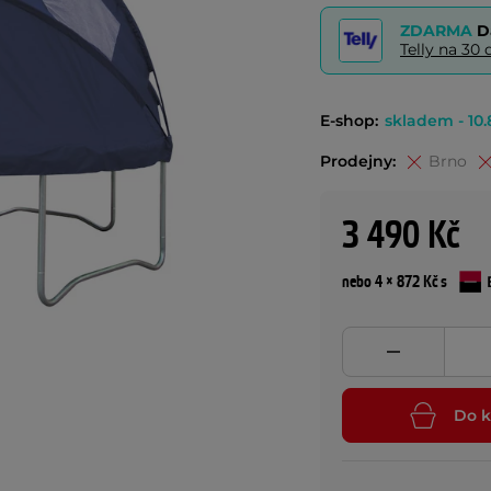
ZDARMA
D
Telly na 3
E-shop:
skladem - 10.
Prodejny:
Brno
3 490 Kč
nebo 4 × 872 Kč s
Do k