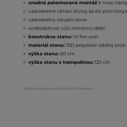
snadná patentovaná montáž
k noze tramp
uzavíratelné větrací otvory se sítí proti hmy
uzavíratelný vstupní otvor
voděodolnost vůči mírnému dešti
konstrukce stanu:
Hi-Ten ocel
materiál stanu:
75D polyester odolný proti
výška stanu:
60 cm
výška stanu s trampolínou:
120 cm
Obrázky mají pouze ilustrativní charakter.