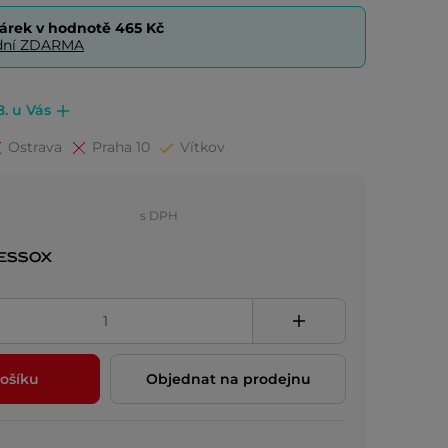
árek v hodnotě
465 Kč
0 dní ZDARMA
8. u Vás
Ostrava
Praha 10
Vítkov
s DPH
ošíku
Objednat na prodejnu