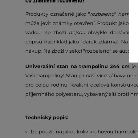
Co znamená rozbaleno?
Produkty označené jako "
rozbaleno
"
nemus
může jevit známky otevření. Produkt jako tak
vadou. Ke zboží
nejsou
obvykle dodávány 
popisu například jako "dárek zdarma". Na zb
nákup. Na zboží v sekci "rozbaleno" se autom
Univerzální stan na trampolínu 244 cm
je 
Vaší trampolíny! Stan přináší více zábavy nejen
pro celou rodinu. Kvalitní ocelová konstrukce
příjemného polyesteru, vybavený sítí proti hm
Technický popis:
lze použít na jakoukoliv kruhovou trampol