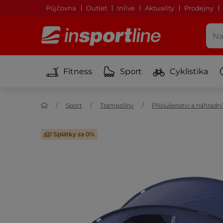
Půjčovna
Outlet
Inlive
Aktuality
Prodejny
Fitness
Sport
Cyklistika
Sport
Trampolíny
Příslušenství a náhradn
Splátky za 0%