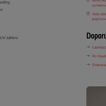
Nová sez
olíny
vynesou 
zu
Vaše do
půjčovn
Dopor
 UV záření
Cashback
Po hlavě
Doprava 