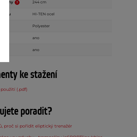
mpolíny
244 cm
 stanu
HI-TEN ocel
nu
Polyester
ano
myzu
ano
nty ke stažení
použití (.pdf)
ujete poradit?
, proč si pořídit eliptický trenažér