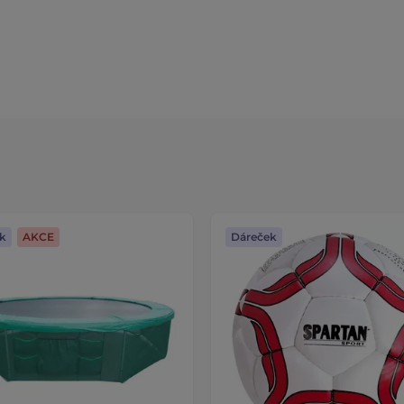
k
AKCE
Dáreček