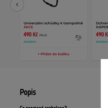
Předchozí
Univerzální schůdky k trampolíně
Ochran
AKCE
inSPO
490 Kč
490 K
790 Kč
skladem
sklade
+ Přidat do košíku
Popis