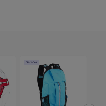
Dáreček
Dáreč