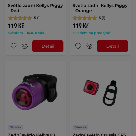
Světlo zadní Kellys Piggy
Světlo zadní Kellys Piggy
- Red
- Orange
5
(1)
5
(1)
119 Kč
119 Kč
skladem – 10.8. u Vás
skladem na prodejně
Detail
Detail
Dáreček
Dáreček
Zadní světlo Kellys IO
Zadní světlo Crussis CRS