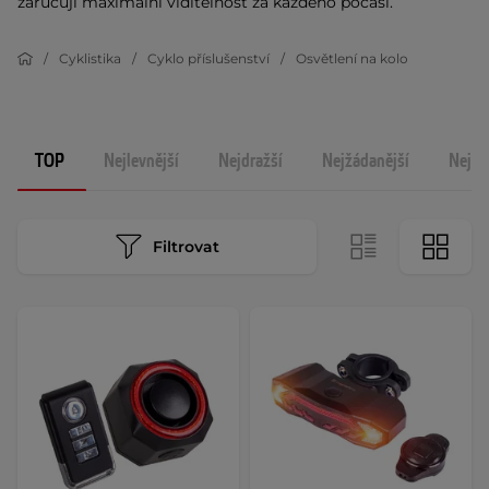
zaručují maximální viditelnost za každého počasí.
Cyklistika
Cyklo příslušenství
Osvětlení na kolo
TOP
Nejlevnější
Nejdražší
Nejžádanější
Nejno
Filtrovat