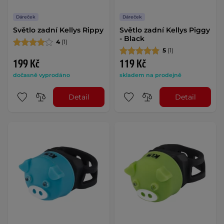
Dáreček
Dáreček
Světlo zadní Kellys Rippy
Světlo zadní Kellys Piggy
- Black
4
(1)
5
(1)
199 Kč
119 Kč
dočasně vyprodáno
skladem na prodejně
Detail
Detail