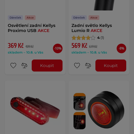
Dáreček
Akce
Dáreček
Akce
Osvětlení zadní Kellys
Zadní světlo Kellys
Proximo USB
AKCE
Lumio R
AKCE
4
(1)
369 Kč
569 Kč
409 Kč
619 Kč
-10%
-8%
skladem – 10.8. u Vás
skladem – 10.8. u Vás
Koupit
Koupit