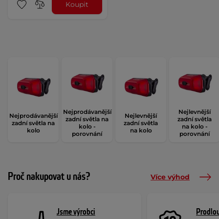
Koupit
Nejprodávanější
Nejlevnější
Nejprodávanější
Nejlevnější
zadní světla na
zadní světla
zadní světla na
zadní světla
kolo -
na kolo -
kolo
na kolo
porovnání
porovnání
Proč nakupovat u nás?
Více výhod
Jsme výrobci
Prodlou