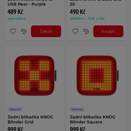
USB Rear - Purple
20
489 Kč
490 Kč
vyprodáno
skladem – 10.8. u Vás
Detail
Koupit
Dáreček
Dáreček
Zadní blikačka KNOG
Zadní blikačka KNOG
Blinder Grid
Blinder Square
999 Kč
999 Kč