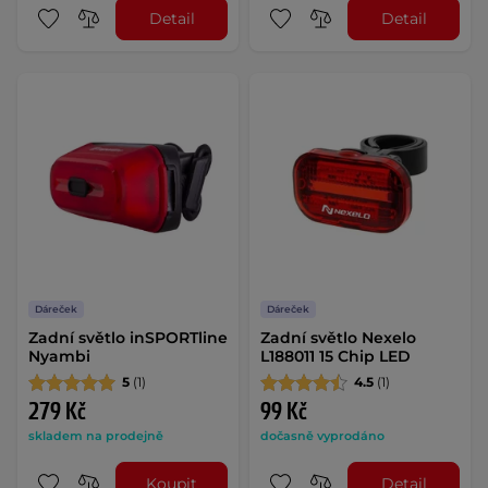
Detail
Detail
Dáreček
Dáreček
Zadní světlo inSPORTline
Zadní světlo Nexelo
Nyambi
L188011 15 Chip LED
5
(1)
4.5
(1)
279 Kč
99 Kč
skladem na prodejně
dočasně vyprodáno
Koupit
Detail