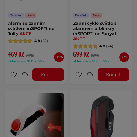
Dáreček
Akce
Dáreček
Akce
Alarm se zadním
Zadní cyklo světlo s
světlem inSPORTline
alarmem a blinkry
Jolty
AKCE
inSPORTline Suryah
AKCE
4.8
(58)
4.8
(24)
469 Kč
699 Kč
799 Kč
899 Kč
-41%
-22%
skladem – 10.8. u Vás
skladem – 10.8. u Vás
Koupit
Koupit