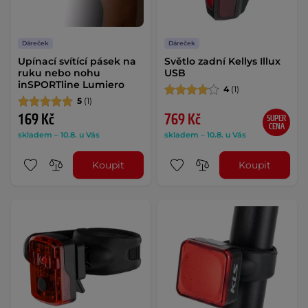
Dáreček
Dáreček
Upínací svítící pásek na
Světlo zadní Kellys Illux
ruku nebo nohu
USB
inSPORTline Lumiero
4
(1)
5
(1)
169 Kč
769 Kč
SUPER
CENA
skladem – 10.8. u Vás
skladem – 10.8. u Vás
Koupit
Koupit