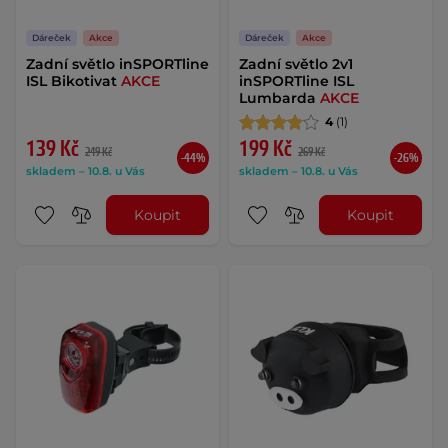
Dáreček
Akce
Dáreček
Akce
Zadní světlo inSPORTline
Zadní světlo 2v1
ISL Bikotivat
AKCE
inSPORTline ISL
Lumbarda
AKCE
4
(1)
139 Kč
199 Kč
249 Kč
269 Kč
-44%
-26%
skladem – 10.8. u Vás
skladem – 10.8. u Vás
Koupit
Koupit