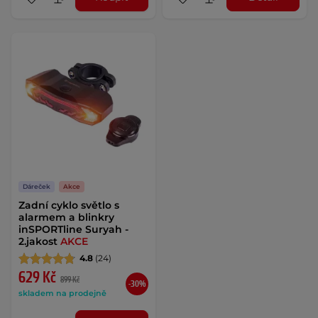
Dáreček
Akce
Zadní cyklo světlo s
alarmem a blinkry
inSPORTline Suryah -
2.jakost
AKCE
4.8
(24)
629 Kč
899 Kč
-30%
skladem na prodejně