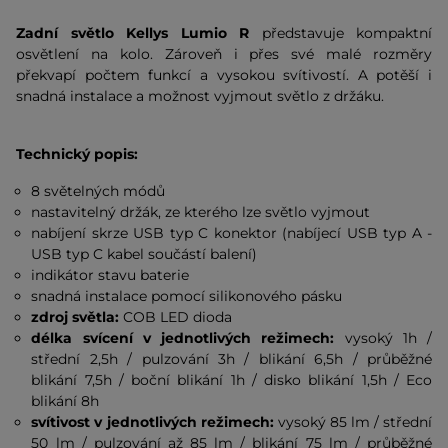
Zadní světlo Kellys Lumio R
představuje kompaktní
osvětlení na kolo. Zároveň i přes své malé rozměry
překvapí počtem funkcí a vysokou svítivostí. A potěší i
snadná instalace a možnost vyjmout světlo z držáku.
Technický popis:
8 světelných módů
nastavitelný držák, ze kterého lze světlo vyjmout
nabíjení skrze USB typ C konektor (nabíjecí USB typ A -
USB typ C kabel součástí balení)
indikátor stavu baterie
snadná instalace pomocí silikonového pásku
zdroj světla:
COB LED dioda
délka svícení v jednotlivých režimech:
vysoký 1h /
střední 2,5h / pulzování 3h / blikání 6,5h / průběžné
blikání 7,5h / boční blikání 1h / disko blikání 1,5h / Eco
blikání 8h
svítivost v jednotlivých režimech:
vysoký 85 lm / střední
50 lm / pulzování až 85 lm / blikání 75 lm / průběžné