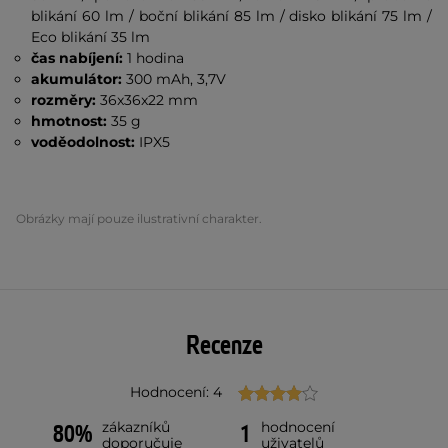
blikání 60 lm / boční blikání 85 lm / disko blikání 75 lm /
Eco blikání 35 lm
čas nabíjení:
1 hodina
akumulátor:
300 mAh, 3,7V
rozměry:
36x36x22 mm
hmotnost:
35 g
voděodolnost:
IPX5
Obrázky mají pouze ilustrativní charakter.
Recenze
Hodnocení: 4
zákazníků
hodnocení
80%
1
doporučuje
uživatelů