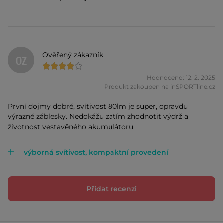
Ověřený zákazník
OZ
Hodnoceno: 12. 2. 2025
Produkt zakoupen na inSPORTline.cz
První dojmy dobré, svítivost 80lm je super, opravdu
výrazné záblesky. Nedokážu zatím zhodnotit výdrž a
životnost vestavěného akumulátoru
výborná svítivost, kompaktní provedení
Přidat recenzi