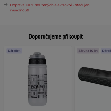
Doprava 100% seřízených elektrokol - stačí jen
nasednout!
Doporučujeme přikoupit
Dáreček
Záruka 10 let
Dáre