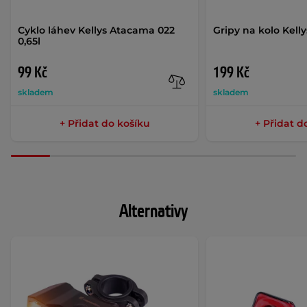
Cyklo láhev Kellys Atacama 022
Gripy na kolo Kell
0,65l
99 Kč
199 Kč
skladem
skladem
+ Přidat do košíku
+ Přidat d
Alternativy