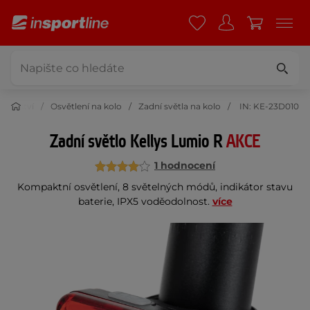
lušenství
Osvětlení na kolo
Zadní světla na kolo
IN: KE-23D010
Zadní světlo Kellys Lumio R
AKCE
1 hodnocení
Kompaktní osvětlení, 8 světelných módů, indikátor stavu
baterie, IPX5 voděodolnost.
více