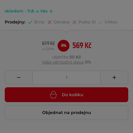
skladem - 11.8. u Vás
Prodejny:
Brno
Ostrava
Praha 10
Vítkov
619 Kč
569 Kč
-8%
s DPH
ušetříte
50 Kč
Vaše věrnostní sleva
0%
Do košíku
Objednat na prodejnu