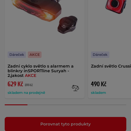
Dáreček
AKCE
Dáreček
Zadní cyklo světlo s alarmem a
Zadní světlo Cruss
blinkry inSPORTline Suryah -
2.jakost
AKCE
629 Kč
490 Kč
899 Kč
skladem na prodejně
skladem
Porovnat tyto produkty