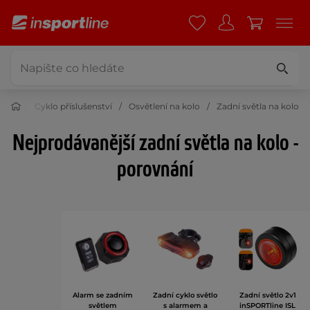
stika
Cyklo příslušenství
Osvětlení na kolo
Zadní světla na kolo
Nejprodávanější zadní světla na kolo -
porovnání
Alarm se zadním
Zadní cyklo světlo
Zadní světlo 2v1
světlem
s alarmem a
inSPORTline ISL