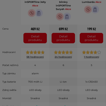
inSPORTline Jolty
blinkry
Lumbarda
Akce
Akce
inSPORTline
Suryah
Akce
469 Kč
699 Kč
199 Kč
Cena
Detail
Detail
Detail
produktu
produktu
produktu
Hodnocení
58 hodnocení
24 hodnocení
1 hodnocení
Počet režimů
4
6
5
Typ zámku
alarm
Typ baterie
700 mAh Li
Li-Ion
1x CR2450
Zdroj světla
LED diody
LED diody
LED diody
Montáž
Snadná
Snadná
Snadná