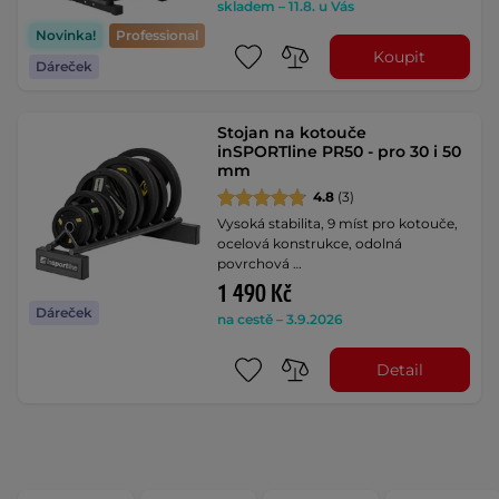
skladem – 11.8. u Vás
Novinka!
Professional
Koupit
Dáreček
Stojan na kotouče
inSPORTline PR50 - pro 30 i 50
mm
4.8
(3)
Vysoká stabilita, 9 míst pro kotouče,
ocelová konstrukce, odolná
povrchová …
1 490 Kč
Dáreček
na cestě – 3.9.2026
Detail