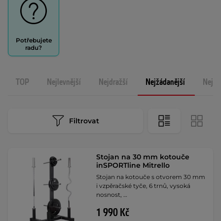
Potřebujete
radu?
TOP
Nejlevnější
Nejdražší
Nejžádanější
Nejno
Filtrovat
Stojan na 30 mm kotouče
inSPORTline Mitrello
Stojan na kotouče s otvorem 30 mm
i vzpěračské tyče, 6 trnů, vysoká
nosnost, …
1 990 Kč