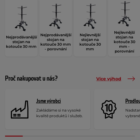
Nejlevnější
Nejprodávanější
Nejlevnější
Nejprodávanější
stojan na
stojan na
stojan na
stojan na
kotouče 30
kotouče 30 mm
kotouče 30
kotouče 30 mm
mm -
- porovnání
mm
porovnání
Proč nakupovat u nás?
Více výhod
Jsme výrobci
Prodlou
Zakládáme si na vysoké
Nadstan
kvalitě produktů i služeb.
vybrané