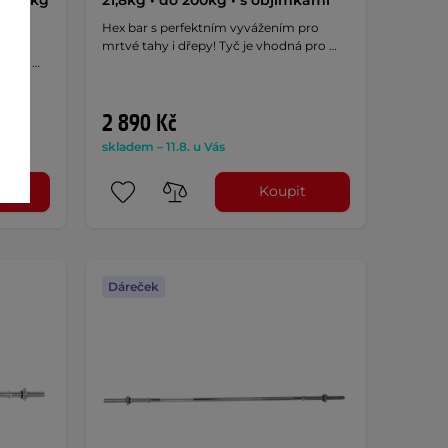
Hex bar s perfektním vyvážením pro
bez
mrtvé tahy i dřepy! Tyč je vhodná pro …
Navíc …
2 890 Kč
skladem – 11.8. u Vás
t
Koupit
Dáreček