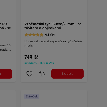
e RB-
Vzpěračská tyč 160cm/25mm • se
á • se
závitem a objímkami
4.8
(19)
Univerzální rovná vzpěračská tyč včetně
ěrem 30
matic.
atic, …
749 Kč
skladem – 11.8. u Vás
t
Koupit
Dáreček