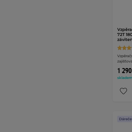
Vzpěra
72T 18
závite
Vzpěrač
zajišťov
1 290
skladem 
Dáreče