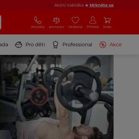
Akční nabídka 🔥
Mrkněte se
Kontakty
porovnání
Oblíbené
Přihlásit
Košík
ada
Pro děti
Professional
Akce