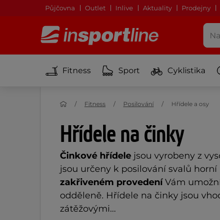
Půjčovna
Outlet
Inlive
Aktuality
Prodejny
Fitness
Sport
Cyklistika
Fitness
Posilování
Hřídele a osy
Hřídele na činky
Činkové hřídele
jsou vyrobeny z vys
jsou určeny k posilování svalů horní 
zakřiveném provedení
Vám umožní p
odděleně. Hřídele na činky jsou vho
zátěžovými...