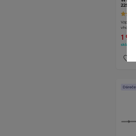
225 kg
Vzpěrač
vhodná i
1 985
skladem 
Dáreče