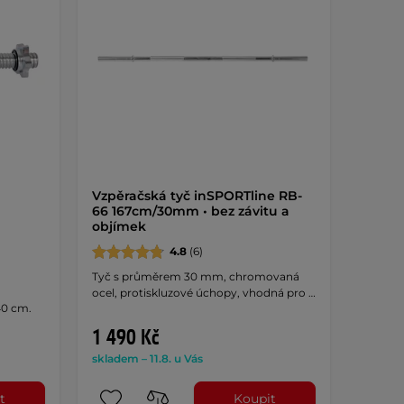
Vzpěračská tyč inSPORTline RB-
66 167cm/30mm • bez závitu a
objímek
4.8
(6)
Tyč s průměrem 30 mm, chromovaná
ocel, protiskluzové úchopy, vhodná pro …
40 cm.
1 490 Kč
skladem – 11.8. u Vás
t
Koupit