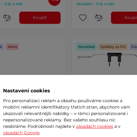
– 11.8. u Vás
skladem – 11.8. u Vás
Koupit
Koupi
k
Akce
Novinka!
Splátky za 0%
Dá
Nastavení cookies
Pro personalizaci reklam a obsahu používáme cookies a
mobilní reklamní identifikátory třetích stran, abychom vám
ukazovali relevantnější nabídky – v rámci personalizované i
nepersonalizované reklamy. Bez vašeho souhlasu nic
nesbíráme. Podrobnosti najdete v
zásadách cookies
a v
čská tyč s ložisky
Olympijská hřídel na dřep
RTline OLYMPIC OB-86
inSPORTline Squabar
zásadách Google
.
 201cm/50mm • 15kg • do
239,3cm/50mm • 25,5kg • d