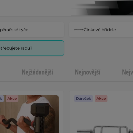
pěračské tyče
Činkové hřídele
třebujete radu?
Nejžádanější
Nejnovější
Nejv
k
Akce
Dáreček
Akce