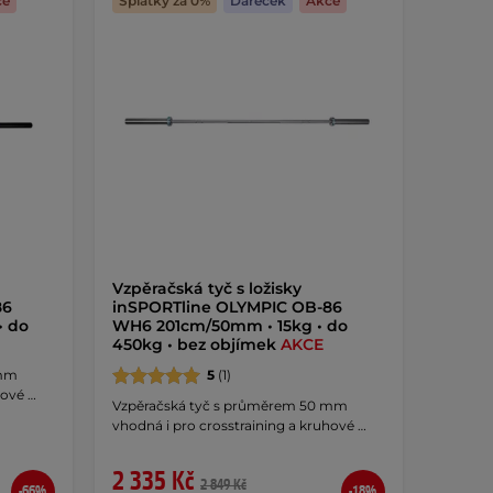
ce
Splátky za 0%
Dáreček
Akce
Vzpěračská tyč s ložisky
86
inSPORTline OLYMPIC OB-86
• do
WH6 201cm/50mm • 15kg • do
450kg • bez objímek
AKCE
 mm
5
(1)
hové …
Vzpěračská tyč s průměrem 50 mm
vhodná i pro crosstraining a kruhové …
2 335 Kč
2 849 Kč
-66%
-18%