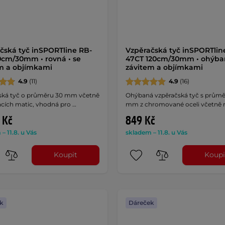
čská tyč inSPORTline RB-
Vzpěračská tyč inSPORTlin
0cm/30mm • rovná • se
47CT 120cm/30mm • ohýban
m a objímkami
závitem a objímkami
4.9
(11)
4.9
(16)
ská tyč o průměru 30 mm včetně
Ohýbaná vzpěračská tyč s prům
acích matic, vhodná pro …
mm z chromované oceli včetně m
 Kč
849 Kč
– 11.8. u Vás
skladem – 11.8. u Vás
Koupit
Koupi
k
Dáreček