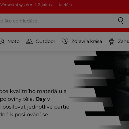
Věrnostní systém
2. jakost
Kariéra
Moto
Outdoor
Zdraví a krása
Zahr
oce kvalitního materiálu a
poloviny těla.
Osy
v
osilovat jednotlivé partie
dné k posilování se