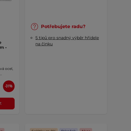
Potřebujete radu?
5 tipů pro snadný výběr hřídele
e
na činku
m •
vá ocel,
…
-31%
t