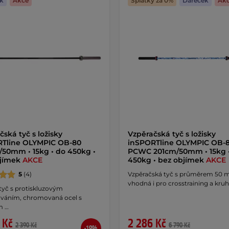
k
Akce
Splátky za 0%
Dáreček
Ak
čská tyč s ložisky
Vzpěračská tyč s ložisky
RTline OLYMPIC OB-80
inSPORTline OLYMPIC OB-
50mm • 15kg • do 450kg •
PCWC 201cm/50mm • 15kg 
bjímek
AKCE
450kg • bez objímek
AKCE
5
(4)
Vzpěračská tyč s průměrem 50
vhodná i pro crosstraining a kru
 tyč s protiskluzovým
váním, chromovaná ocel s
m …
 Kč
2 286 Kč
2 390 Kč
6 790 Kč
-19%