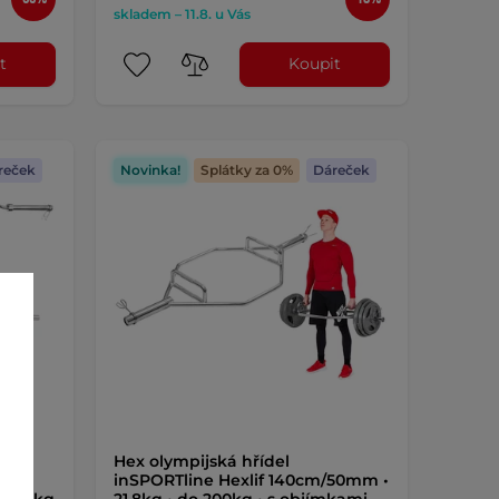
skladem – 11.8. u Vás
t
Koupit
reček
Novinka!
Splátky za 0%
Dáreček
y
Hex olympijská hřídel
inSPORTline Hexlif 140cm/50mm •
o 317kg
21,8kg • do 200kg • s objímkami