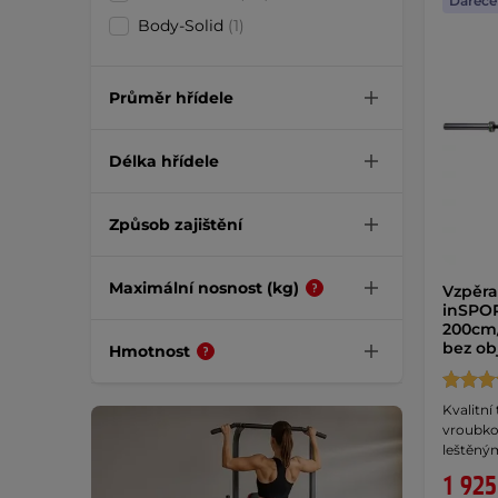
Dáreče
Body-Solid
(1)
Průměr hřídele
Délka hřídele
Způsob zajištění
Maximální nosnost (kg)
Vzpěra
inSPO
200cm/
bez o
Hmotnost
Kvalitní
vroubko
leštěný
1 925