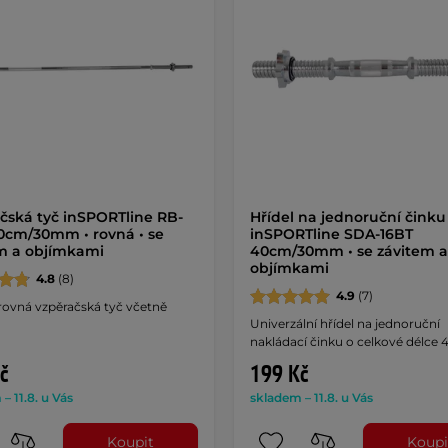
čská tyč inSPORTline RB-
Hřídel na jednoruční činku
0cm/30mm • rovná • se
inSPORTline SDA-16BT
m a objímkami
40cm/30mm • se závitem a
objímkami
4.8
(8)
4.9
(7)
rovná vzpěračská tyč včetně
Univerzální hřídel na jednoruční
nakládací činku o celkové délce 
č
199 Kč
– 11.8. u Vás
skladem – 11.8. u Vás
Koupit
Koupi