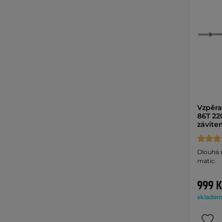
Vzpěra
86T 22
závite
Dlouhá 
matic.
999 K
skladem 