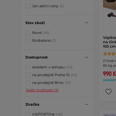
Jen akční ceny
(6)
Stav zboží
Nové
(46)
Vzpěra
Rozbaleno
(1)
na čin
103 c
Dostupnost
Z činek 
80 kg, p
skladem v eshopu
(43)
990 K
na prodejně Praha 10
(14)
skladem 
na prodejně Brno
(13)
Další možnosti (2)
Značka
inSPORTline
(46)