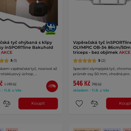
čská tyč ohýbaná s klipy
Vzpěračská tyč inSPORTlin
ky inSPORTline Bakuhold
OLYMPIC OB-34 86cm/50m
m
AKCE
triceps • bez objímek
AKCE
5
(1)
5
(2)
rázem vzpěračská tyč, nosnost až
Speciální olympijská tyč, chromo
rotiskluzový úchop, …
průměr osy 50 mm, vhodná pro 
č
546 Kč
1 199 Kč
790 Kč
-17%
– 11.8. u Vás
skladem – 11.8. u Vás
Koupit
Koupi