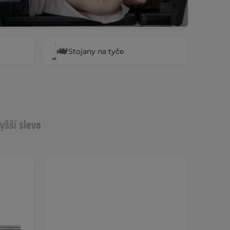
Stojany na tyče
yšší sleva