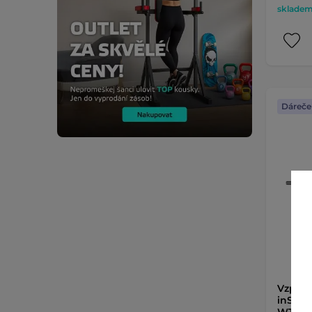
skladem 
Dáreče
Vzpěra
inSPO
WTBH4