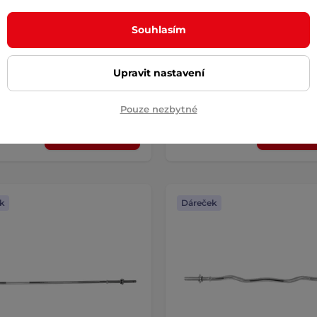
 • bez objímek
AKCE
• s objímkami
Souhlasím
5
(2)
Polstrovaná tyč na dřepy, která 
problému unese víc než 300 kg! 
ská tyč s průměrem 50 mm
 pro crosstraining a kruhové …
Upravit nastavení
 Kč
2 790 Kč
5 490 Kč
-64%
– 11.8. u Vás
skladem – 11.8. u Vás
Pouze nezbytné
Koupit
Koupi
k
Dáreček