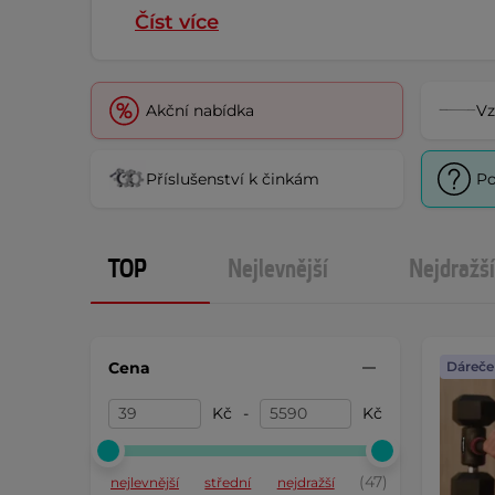
Číst více
Akční nabídka
Vz
Příslušenství k činkám
Po
TOP
Nejlevnější
Nejdražší
Cena
Dáreče
Kč
-
Kč
(47)
nejlevnější
střední
nejdražší