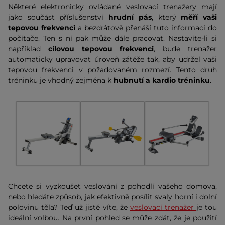
Některé elektronicky ovládané veslovací trenažery mají
jako součást příslušenství
hrudní pás
, který
měří vaši
tepovou frekvenci
a bezdrátově přenáší tuto informaci do
počítače. Ten s ní pak může dále pracovat. Nastavíte-li si
například
cílovou tepovou frekvenci
, bude trenažer
automaticky upravovat úroveň zátěže tak, aby udržel vaši
tepovou frekvenci v požadovaném rozmezí. Tento druh
tréninku je vhodný zejména k
hubnutí a kardio tréninku
.
Chcete si vyzkoušet veslování z pohodlí vašeho domova,
nebo hledáte způsob, jak efektivně posílit svaly horní i dolní
polovinu těla? Teď už jistě víte, že
veslovací trenažer
je tou
ideální volbou. Na první pohled se může zdát, že je použití