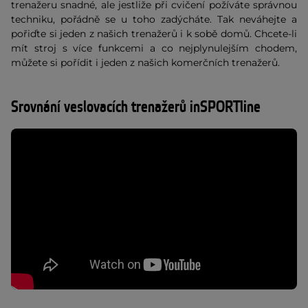
trenažeru snadné, ale jestliže při cvičení požíváte správnou
techniku, pořádně se u toho zadýcháte. Tak neváhejte a
pořiďte si jeden z našich trenažerů i k sobě domů. Chcete-li
mít stroj s více funkcemi a co nejplynulejším chodem,
můžete si pořídit i jeden z našich komerčních trenažerů.
Srovnání veslovacích trenažerů inSPORTline