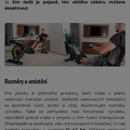
že
čím delší je pojezd, tím většího záběru můžete
dosáhnout
.
Rozměry a umístění
Pro jistotu si přeměřte prostory, kam máte v plánu
veslovací trenažer umístit. Velikosti veslovacích trenažerů
se poměrně různí, proto si vždy zkontrolujte rozměry
výrobku. Také se zamyslete nad hmotností výrobku,
obzvláště pokud máte v úmyslu s ním často manipulovat.
(Popřípadě se podívejte, zda má transportní kolečka.) U nás
najdete trenažery v rozmezí
14–44 kg
. Některé veslovací