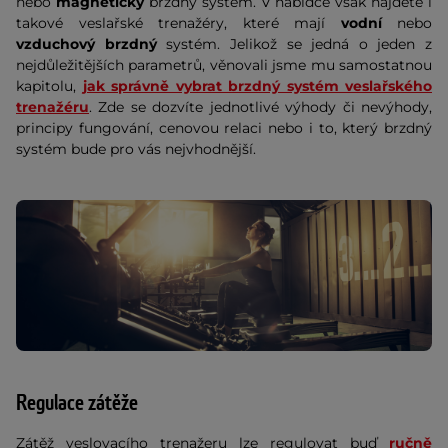
nebo
magnetický
brzdný systém. V nabídce však najdete i
takové veslařské trenažéry, které mají
vodní
nebo
vzduchový brzdný
systém. Jelikož se jedná o jeden z
nejdůležitějších parametrů, věnovali jsme mu samostatnou
kapitolu,
jak správně vybrat brzdný systém veslařského
trenažéru
. Zde se dozvíte jednotlivé výhody či nevýhody,
principy fungování, cenovou relaci nebo i to, který brzdný
systém bude pro vás nejvhodnější.
Regulace zátěže
Zátěž veslovacího trenažeru
lze regulovat buď
ručně