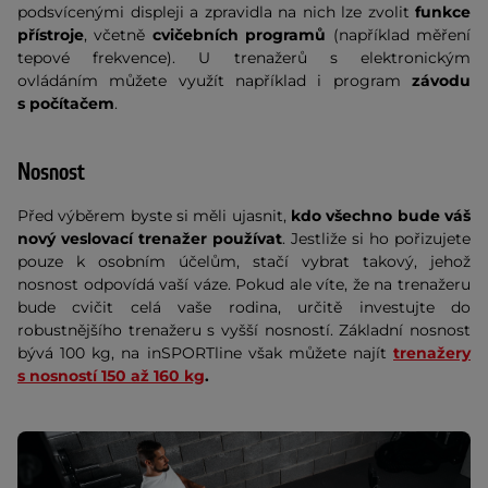
podsvícenými displeji a zpravidla na nich lze zvolit
funkce
přístroje
, včetně
cvičebních programů
(například měření
tepové frekvence). U trenažerů s elektronickým
ovládáním můžete využít například i program
závodu
s počítačem
.
Nosnost
Před výběrem byste si měli ujasnit,
kdo všechno bude váš
nový veslovací trenažer používat
. Jestliže si ho pořizujete
pouze k osobním účelům, stačí vybrat takový, jehož
nosnost odpovídá vaší váze. Pokud ale víte, že na trenažeru
bude cvičit celá vaše rodina, určitě investujte do
robustnějšího trenažeru s vyšší nosností. Základní nosnost
bývá 100 kg, na inSPORTline však můžete najít
trenažery
s nosností 150 až 160 kg
.