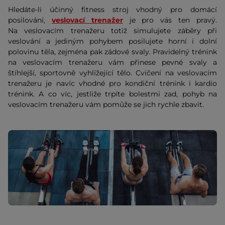
Hledáte-li účinný fitness stroj vhodný pro domácí
posilování,
veslovací trenažer
je pro vás ten pravý.
Na veslovacím trenažeru totiž simulujete záběry při
veslování a jediným pohybem posilujete horní i dolní
polovinu těla, zejména pak zádové svaly. Pravidelný trénink
na veslovacím trenažeru vám přinese pevné svaly a
štíhlejší, sportovně vyhlížející tělo. Cvičení na veslovacím
trenažeru je navíc vhodné pro kondiční trénink i kardio
trénink. A co víc, jestliže trpíte bolestmi zad, pohyb na
veslovacím trenažeru vám pomůže se jich rychle zbavit.