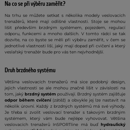
Na co se při výběru zaměřit?
Na trhu se můžete setkat s několika modely veslovacích
trenažérů, které mají odlišné vlastnosti. Stoje se mohou
lišit především brzdným systémem, pojezdem, regulací
odporu, funkcemi a mnoho dalších. V tomto rádci se tak
dozvíte, na co byste se měli při výběru zaměřit, v čem se
jednotlivé vlastnosti liší, jaký mají dopad při cvičení a který
veslařský trenažér bude pro vás ten nejvhodnější.
Druh brzdného systému
Většina veslovacích trenažerů má sice podobný design,
jejich vlastnosti se ale mohou značně lišit v závislosti na
tom, jaký
brzdný systém
používají. Brzdný systém zajišťuje
odpor během cvičení
(zátěž) a obvykle jej lze nastavit na
několik úrovní. Každý z brzdných systémů má své výhody.
Je třeba si zvolit veslovací trenažer s takovým brzdným
systémem, který vám bude nejlépe vyhovovat. Většina
veslovacích trenažerů InSPORTline má buď
hydraulický