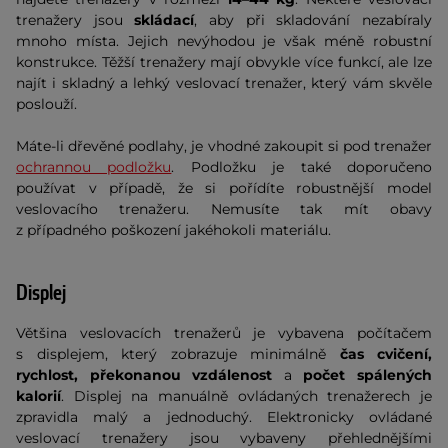
trenažery jsou
skládací
, aby při skladování nezabíraly
mnoho místa. Jejich nevýhodou je však méně robustní
konstrukce. Těžší trenažery mají obvykle více funkcí, ale lze
najít i skladný a lehký veslovací trenažer, který vám skvěle
poslouží.
Máte-li dřevěné podlahy, je vhodné zakoupit si pod trenažer
ochrannou podložku
. Podložku je také doporučeno
používat v případě, že si pořídíte robustnější model
veslovacího trenažeru. Nemusíte tak mít obavy
z případného poškození jakéhokoli materiálu.
Displej
Většina veslovacích trenažerů je vybavena počítačem
s displejem, který zobrazuje minimálně
čas cvičení,
rychlost, překonanou vzdálenost
a
počet spálených
kalorií
. Displej na manuálně ovládaných trenažerech je
zpravidla malý a jednoduchý. Elektronicky ovládané
veslovací trenažery jsou vybaveny přehlednějšími