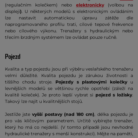
(regulačním kolečkem) nebo
elektronicky
(volbou na
displeji
)
. U některých modelů s elektronickým ovládáním
lze nastavit automatickou úpravu zátěže
dle
naprogramovaného profilu trati, cílové tepové frekvence
nebo cílového výkonu. Trenažery s hydraulickým nebo
třecím brzdným systémem lze ovládat pouze ručně.
Pojezd
Kvalita a typ pojezdu jsou při výběru veslařského trenažeru
velmi důležité. Kvalita pojezdu je zárukou životnosti a
tiššího chodu stroje.
Pojezdy s plastovými kolečky
u
levnějších modelů se většinou rychle opotřebí (záleží na
kvalitě koleček). Je proto lepší vybrat si
pojezd s ložisky
.
Takový lze najít u kvalitnějších stojů.
Jestliže jste
vyšší postavy (nad 180 cm)
, délka pojezdu je
pro vás klíčovým parametrem. Určitě vybírejte trenažer,
který ho má co nejdelší. (V tomto případě jsou nevhodné
hydraulické trenažery s menší konstrukcí). Mějte na paměti,