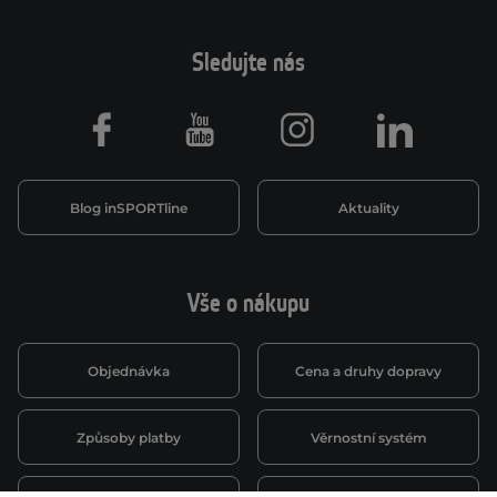
Sledujte nás
Facebook
Youtube
Instagram
LinkedIn
Blog inSPORTline
Aktuality
Vše o nákupu
Objednávka
Cena a druhy dopravy
Způsoby platby
Věrnostní systém