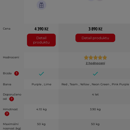
4 390 Kč
3 890 Kč
Cena
Detail
Detail produktu
produktu
Hodnocení
2 hodnocení
Brzda
Barva
Purple , Lime
Red , Team , Yellow , Neon Green , Pink Purple
Doporučeno
4 let
od
Hmotnost
4.10 kg
3.90 kg
Maximální
50 kg
50 kg
nosnost (kg)