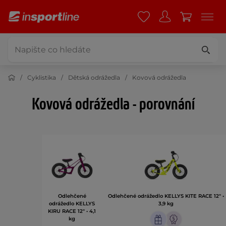
Cyklistika
Dětská odrážedla
Kovová odrážedla
Kovová odrážedla - porovnání
Odlehčené
Odlehčené odrážedlo KELLYS KITE RACE 12" •
odrážedlo KELLYS
3,9 kg
KIRU RACE 12" • 4,1
kg