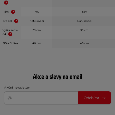
Rám
Kov
Kov
Typ kol
Nafukovací
Nafukovací
Výška sedla
33 cm
35 cm
od
Šířka řídítek
40 cm
40 cm
Akce a slevy na email
Akční newsletter
Odebírat