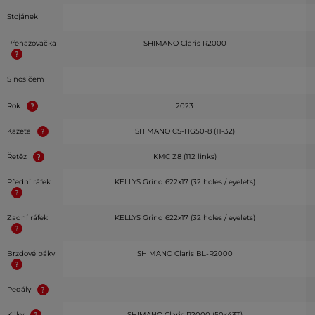
Stojánek
Přehazovačka
SHIMANO Claris R2000
S nosičem
Rok
2023
Kazeta
SHIMANO CS-HG50-8 (11-32)
Řetěz
KMC Z8 (112 links)
Přední ráfek
KELLYS Grind 622x17 (32 holes / eyelets)
Zadní ráfek
KELLYS Grind 622x17 (32 holes / eyelets)
Brzdové páky
SHIMANO Claris BL-R2000
Pedály
Kliky
SHIMANO Claris R2000 (50x43T)