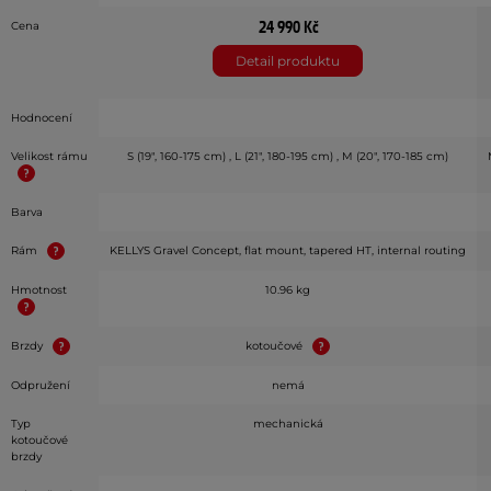
24 990 Kč
Cena
Detail produktu
Hodnocení
Velikost rámu
S (19", 160-175 cm) , L (21", 180-195 cm) , M (20", 170-185 cm)
Barva
Rám
KELLYS Gravel Concept, flat mount, tapered HT, internal routing
Hmotnost
10.96 kg
Brzdy
kotoučové
Odpružení
nemá
Typ
mechanická
kotoučové
brzdy