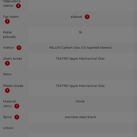
Odpružená
vidlice
Typ řazení
pákové
Počet
16
převodů
Vidlice
KELLYS Carbon Disc (1.5 tapered steerer)
Zadní brzda
TEKTRO Spyre Mechanical Disc
Retro
Přední brzda
TEKTRO Spyre Mechanical Disc
Materiál
hliník
rámu
Špice
stainless steel black
Určení