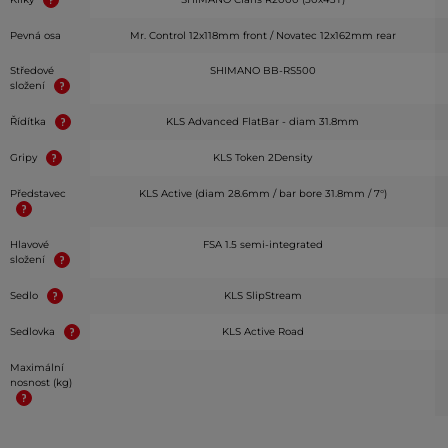
Pevná osa
Mr. Control 12x118mm front / Novatec 12x162mm rear
Středové
SHIMANO BB-RS500
složení
Řídítka
KLS Advanced FlatBar - diam 31.8mm
Gripy
KLS Token 2Density
Představec
KLS Active (diam 28.6mm / bar bore 31.8mm / 7°)
Hlavové
FSA 1.5 semi-integrated
složení
Sedlo
KLS SlipStream
Sedlovka
KLS Active Road
Maximální
nosnost (kg)