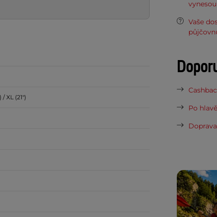
vynesou 
Vaše do
půjčovn
Dopor
Cashback
) / XL (21")
Po hlavě
Doprava 
m