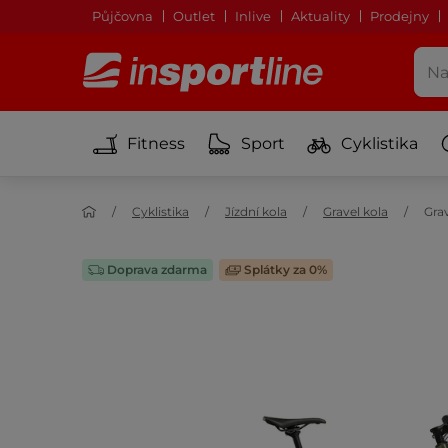
Půjčovna
Outlet
Inlive
Aktuality
Prodejny
Fitness
Sport
Cyklistika
Cyklistika
Jízdní kola
Gravel kola
Gra
Doprava zdarma
Splátky za 0%