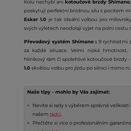
Kolu nechybí ani
kotoučové brzdy Shimano
poskytují perfektní brzdnou sílu s pocitem 
Esker 1.0
je tak ideální volbou pro milovníky 
svých výletech neodolají vyjet na polní cestu
Převodový systém Shimano
s 9 rychlostmi 
za každé situace. Velmi nízká hmotnost, 
hliníkový rám či spolehlivé kotoučové brzdy -
1.0
skvělou volbu pro jízdu po silnici i mimo ni.
Naše tipy - mohlo by Vás zajímat:
Nevíte si rady s výběrem správné velikosti 
našem
rádci
.
Přečtěte si více o profesionálním garanč