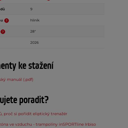
odů
9
mu
hliník
28"
2026
nty ke stažení
ský manuál (.pdf)
ujete poradit?
, proč si pořídit eliptický trenažér
óna ve vzduchu - trampolíny inSPORTline Irbiso