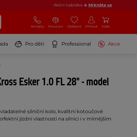
Akční nabídka 🔥
Mrkněte se
Kontakty
Porovnání
Oblíbené
Přihlásit
Košík
ada
Pro děti
Professional
Akce
)
Kross Esker 1.0 FL 28" - model
ladatelné silniční kolo, kvalitní kotoučové
perfektní jízdní vlastnosti na silnici i v mírnějším