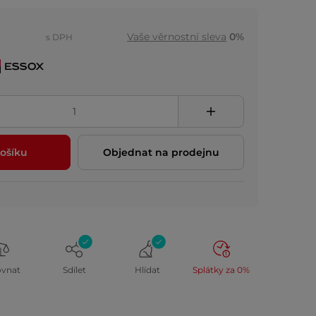
Vaše věrnostní sleva
0%
s DPH
ošíku
Objednat na prodejnu
ovnat
Sdílet
Hlídat
Splátky za 0%