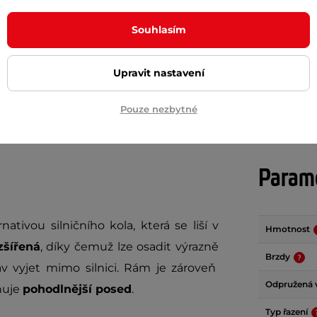
č
310 Kč
450 Kč
Souhlasím
m
skladem
+ Přidat do košíku
+ Přidat do košíku
Upravit nastavení
Pouze nezbytné
Param
rnativou silničního kola, která se liší v
Hmotnost
zšířená
, díky čemuž lze osadit výrazně
Brzdy
v vyjet mimo silnici. Rám je zároveň
Odpružená v
žňuje
pohodlnější posed
.
Typ řazení