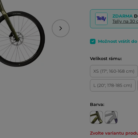
ZDARMA
D
Telly na 3
Následující
Možnost vrátit d
Velikost rámu:
XS (17", 160-168 cm)
L (20", 178-185 cm)
Barva:
Zvolte variantu prod