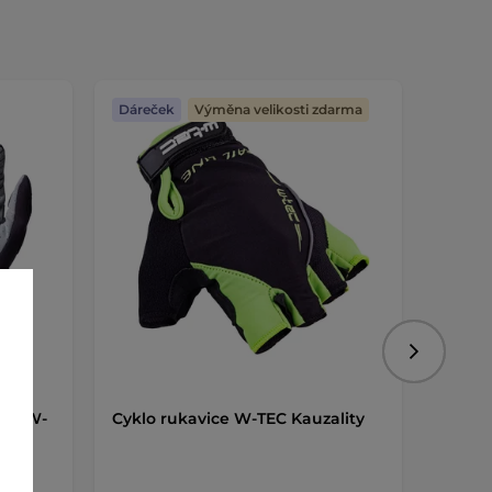
Dáreček
Výměna velikosti zdarma
Dáreč
Následujíc
ice W-
Cyklo rukavice W-TEC Kauzality
Košík 