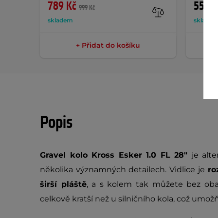
789 Kč
559 K
999 Kč
skladem
sklade
+ Přidat do košíku
Popis
Gravel kolo Kross Esker 1.0 FL 28"
je alte
několika významných detailech. Vidlice je
ro
širší pláště
, a s kolem tak můžete bez oba
celkově kratší než u silničního kola, což umo