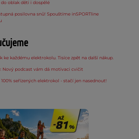
do oblak děti i dospělé
stupná posilovna snů! Spouštíme inSPORTline
u
učujeme
 ke každému elektrokolu. Tisíce zpět na další nákup.
: Nový podcast vám dá motivaci cvičit
100% seřízených elektrokol - stačí jen nasednout!