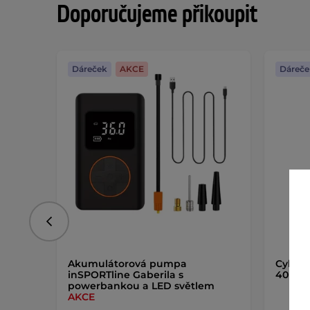
Doporučujeme přikoupit
Dáreček
AKCE
Dáreče
Předchozí
Akumulátorová pumpa
Cyklost
inSPORTline Gaberila s
40 mm
powerbankou a LED světlem
AKCE