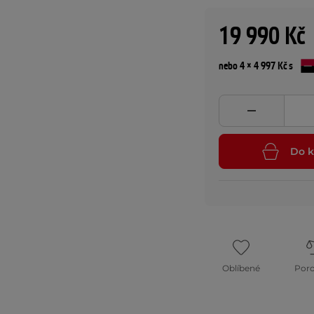
19 990 Kč
nebo 4 × 4 997 Kč s
Do k
Oblíbené
Por