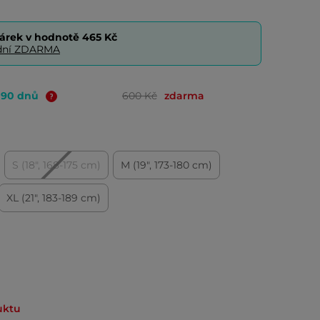
árek v hodnotě
465 Kč
0 dní ZDARMA
o 90 dnů
600 Kč
zdarma
S (18", 168-175 cm)
M (19", 173-180 cm)
XL (21", 183-189 cm)
uktu