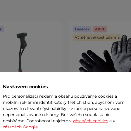
k
Dáreček
AKCE
Výměna velikosti zdarma
Nastavení cookies
Pro personalizaci reklam a obsahu používáme cookies a
mobilní reklamní identifikátory třetích stran, abychom vám
ukazovali relevantnější nabídky – v rámci personalizované i
ojan zadní Kellys Kickflip
Motokrosové a cyklo rukav
nepersonalizované reklamy. Bez vašeho souhlasu nic
 24-29"
TEC Matosinos
AKCE
nesbíráme. Podrobnosti najdete v
zásadách cookies
a v
zásadách Google
.