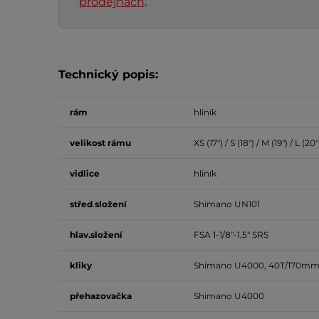
prodejnách
.
Technický popis:
rám
hliník
velikost
rámu
XS (17") / S (18") / M (19") / L (20"
vidlice
hliník
střed
.
složení
Shimano UN101
hlav.složení
FSA 1-1/8"-1,5" SRS
kliky
Shimano U4000, 40T/170m
přehazovačka
Shimano U4000