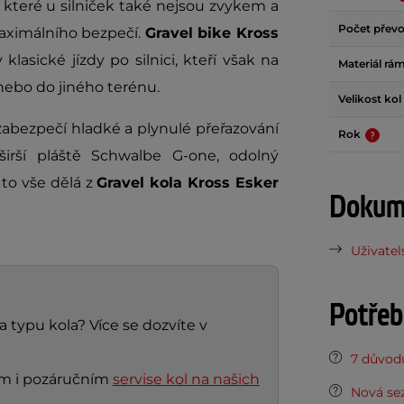
, které u silniček také nejsou zvykem a
Počet přev
maximálního bezpečí.
Gravel bike Kross
klasické jízdy po silnici, kteří však na
Materiál rá
 nebo do jiného terénu.
Velikost kol
zabezpečí hladké a plynulé přeřazování
Rok
širší pláště Schwalbe G-one, odolný
 to vše dělá z
G
ravel kola Kross Esker
Dokume
Uživatel
Potřeb
a typu kola? Více se dozvíte v
7 důvodů
ním i pozáručním
servise kol na našich
Nová sez