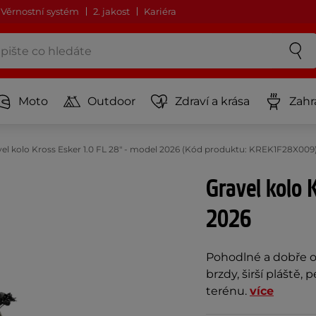
Věrnostní systém
2. jakost
Kariéra
Moto
Outdoor
Zdraví a krása
Zahr
vel kolo Kross Esker 1.0 FL 28" - model 2026 (Kód produktu: KREK1F28X009
Gravel kolo 
2026
Pohodlné a dobře ov
brzdy, širší pláště, 
terénu.
více