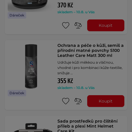
370 Kč
skladem – 10.8. u Vás
Dáreček
Koupit
Ochrana a péče o kůži, semiš a
přírodní matné povrchy S100
Leather Care Matt 300 ml
Udržuje kůži měkkou a vláčnou,
vhodné i pro kombinaci kůže-textilie,
snižuje …
355 Kč
skladem – 10.8. u Vás
Dáreček
Koupit
Sada prostředků pro čištění
přileb a plexi Mint Helmet
Care Kit