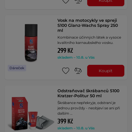
Koupit
Vosk na motocykly ve spreji
S100 Glanz-Wachs Spray 250
ml
Kombinace účinných látek a vysoce
kvalitního karnaubského vosku.
299 Kč
skladem – 10.8. u Vás
Dáreček
Koupit
Odstraňovač škrábanců S100
Kratzer-Politur 50 ml
Škrábance nepřekryje, odstraní je
jednou provždy - neobjeví se ani při
dalším …
399 Kč
skladem – 10.8. u Vás