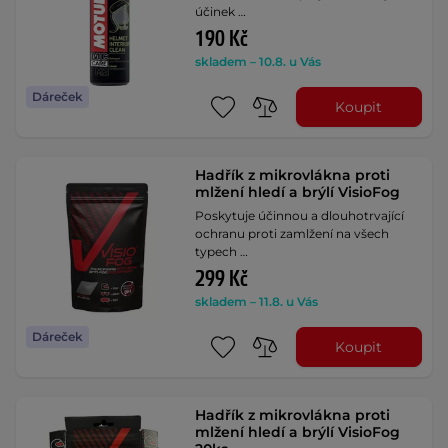
účinek …
190 Kč
skladem – 10.8. u Vás
Dáreček
Koupit
Hadřík z mikrovlákna proti
mlžení hledí a brýlí VisioFog
Poskytuje účinnou a dlouhotrvající
ochranu proti zamlžení na všech
typech …
299 Kč
skladem – 11.8. u Vás
Dáreček
Koupit
Hadřík z mikrovlákna proti
mlžení hledí a brýlí VisioFog