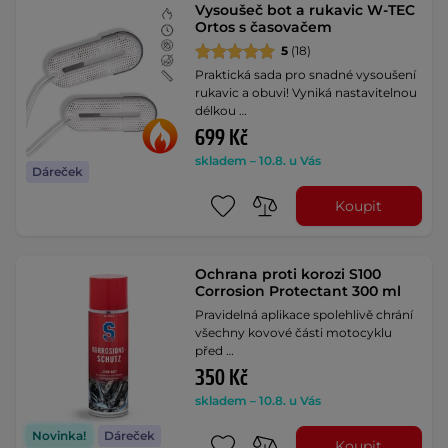
Vysoušeč bot a rukavic W-TEC
Ortos s časovačem
5
(18)
Praktická sada pro snadné vysoušení
rukavic a obuvi! Vyniká nastavitelnou
délkou …
699 Kč
skladem – 10.8. u Vás
Dáreček
Koupit
Ochrana proti korozi S100
Corrosion Protectant 300 ml
Pravidelná aplikace spolehlivě chrání
všechny kovové části motocyklu
před …
350 Kč
skladem – 10.8. u Vás
Novinka!
Dáreček
Koupit