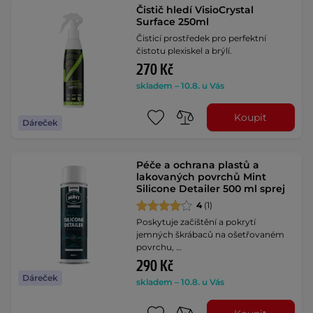
Čistič hledí VisioCrystal
Surface 250ml
Čisticí prostředek pro perfektní
čistotu plexiskel a brýlí.
270 Kč
skladem – 10.8. u Vás
Koupit
Dáreček
Péče a ochrana plastů a
lakovaných povrchů Mint
Silicone Detailer 500 ml sprej
4
(1)
Poskytuje začištění a pokrytí
jemných škrábaců na ošetřovaném
povrchu, …
290 Kč
Dáreček
skladem – 10.8. u Vás