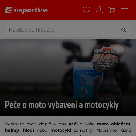
Péče o moto vybavení a motocykly
Vybírejte mezi doplňky pro
péči
o vaše
moto oblečení
,
helmy
,
hledí
nebo
motocykl
samotný. Nabízíme různé