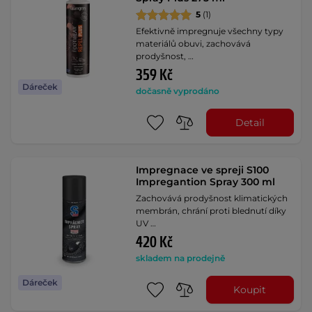
5
(1)
Efektivně impregnuje všechny typy
materiálů obuvi, zachovává
prodyšnost, …
359 Kč
Dáreček
dočasně vyprodáno
Detail
Impregnace ve spreji S100
Impregantion Spray 300 ml
Zachovává prodyšnost klimatických
membrán, chrání proti blednutí díky
UV …
420 Kč
skladem na prodejně
Dáreček
Koupit