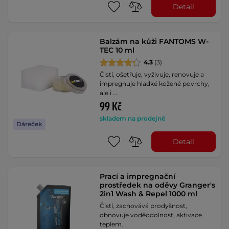
Detail
Balzám na kůži FANTOMS W-
TEC 10 ml
4.3
(3)
Čistí, ošetřuje, vyživuje, renovuje a
impregnuje hladké kožené povrchy,
ale i …
99 Kč
skladem na prodejně
Dáreček
Detail
Prací a impregnační
prostředek na oděvy Granger's
2in1 Wash & Repel 1000 ml
Čistí, zachovává prodyšnost,
obnovuje voděodolnost, aktivace
teplem.