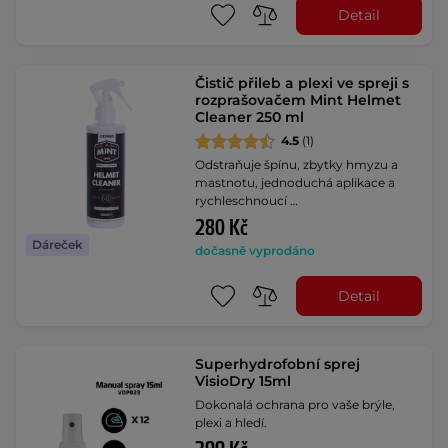
Detail
Čistič přileb a plexi ve spreji s
rozprašovačem Mint Helmet
Cleaner 250 ml
4.5
(1)
Odstraňuje špínu, zbytky hmyzu a
mastnotu, jednoduchá aplikace a
rychleschnoucí …
280 Kč
Dáreček
dočasně vyprodáno
Detail
Superhydrofobní sprej
VisioDry 15ml
Dokonalá ochrana pro vaše brýle,
plexi a hledí.