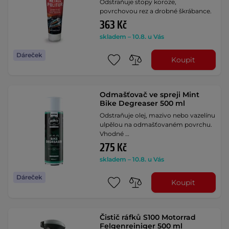
Odstraňuje stopy koroze,
povrchovou rez a drobné škrábance.
363 Kč
skladem – 10.8. u Vás
Dáreček
Koupit
Odmašťovač ve spreji Mint
Bike Degreaser 500 ml
Odstraňuje olej, mazivo nebo vazelínu
ulpělou na odmašťovaném povrchu.
Vhodné …
275 Kč
skladem – 10.8. u Vás
Dáreček
Koupit
Čistič ráfků S100 Motorrad
Felgenreiniger 500 ml