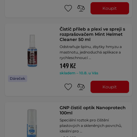
Koupit
Čistič přileb a plexi ve spreji s
rozprašovačem Mint Helmet
Cleaner 50 ml
Odstraňuje špínu, zbytky hmyzu a
mastnotu, jednoduchá aplikace a
rychleschnoucí …
149 Kč
skladem – 10.8. u Vás
Dáreček
Koupit
GNP čistič optik Nanoprotech
100ml
Speciální roztok pro čištění
plastových a skleněných povrchů,
ideální pro …