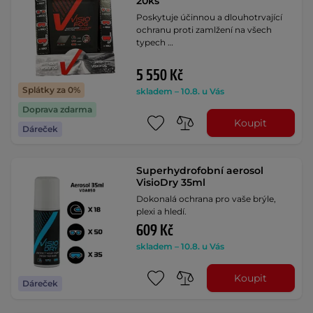
20ks
Poskytuje účinnou a dlouhotrvající
ochranu proti zamlžení na všech
typech …
5 550 Kč
Splátky za 0%
skladem – 10.8. u Vás
Doprava zdarma
Koupit
Dáreček
Superhydrofobní aerosol
VisioDry 35ml
Dokonalá ochrana pro vaše brýle,
plexi a hledí.
609 Kč
skladem – 10.8. u Vás
Koupit
Dáreček