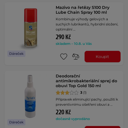
Mazivo na řetězy S100 Dry
Lube Chain Spray 100 ml
Kombinuje výhody gelových a
suchých lubrikantů, hybridní složení,
optimální …
290 Kč
skladem – 10.8. u Vás
Dáreček
Koupit
Deodorační
antimikrobakteriální sprej do
obuvi Top Gold 150 ml
3
(1)
Přípravek eliminující pachy, použití k
preventivnímu ošetření obuvi a …
220 Kč
dočasně vyprodáno
Dáreček