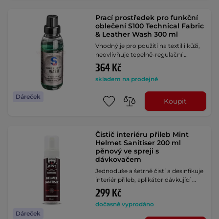
Prací prostředek pro funkční
oblečení S100 Technical Fabric
& Leather Wash 300 ml
Vhodný je pro použití na textil i kůži,
neovlivňuje tepelně-regulační …
364 Kč
skladem na prodejně
Dáreček
Koupit
Čistič interiéru přileb Mint
Helmet Sanitiser 200 ml
pěnový ve spreji s
dávkovačem
Jednoduše a šetrně čistí a desinfikuje
interiér přileb, aplikátor dávkující …
299 Kč
dočasně vyprodáno
Dáreček