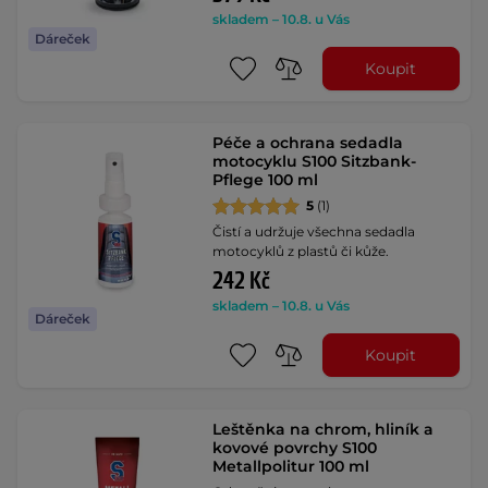
skladem – 10.8. u Vás
Dáreček
Koupit
Péče a ochrana sedadla
motocyklu S100 Sitzbank-
Pflege 100 ml
5
(1)
Čistí a udržuje všechna sedadla
motocyklů z plastů či kůže.
242 Kč
skladem – 10.8. u Vás
Dáreček
Koupit
Leštěnka na chrom, hliník a
kovové povrchy S100
Metallpolitur 100 ml