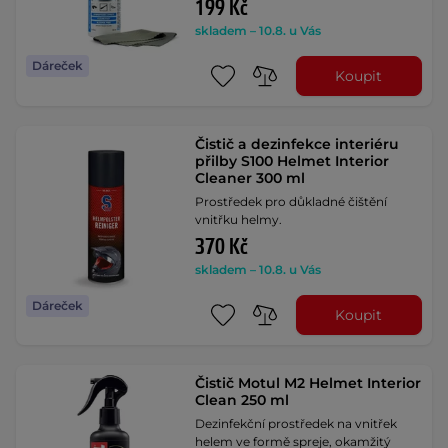
199 Kč
skladem – 10.8. u Vás
Dáreček
Koupit
Čistič a dezinfekce interiéru
přilby S100 Helmet Interior
Cleaner 300 ml
Prostředek pro důkladné čištění
vnitřku helmy.
370 Kč
skladem – 10.8. u Vás
Dáreček
Koupit
Čistič Motul M2 Helmet Interior
Clean 250 ml
Dezinfekční prostředek na vnitřek
helem ve formě spreje, okamžitý