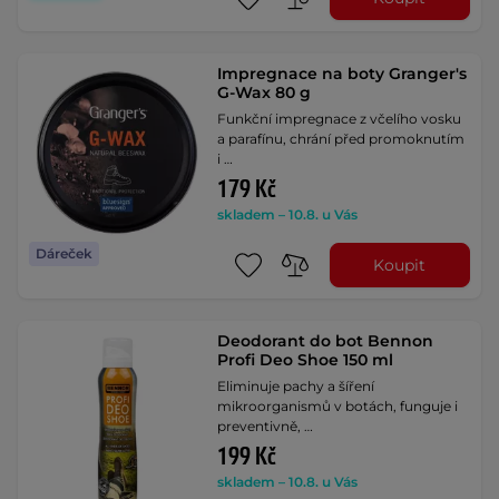
Impregnace na boty Granger's
G-Wax 80 g
Funkční impregnace z včelího vosku
a parafínu, chrání před promoknutím
i …
179 Kč
skladem – 10.8. u Vás
Dáreček
Koupit
Deodorant do bot Bennon
Profi Deo Shoe 150 ml
Eliminuje pachy a šíření
mikroorganismů v botách, funguje i
preventivně, …
199 Kč
skladem – 10.8. u Vás