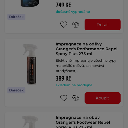
749 Kč
dočasně vyprodáno
Dáreček
Detail
Impregnace na oděvy
Granger's Performance Repel
Spray Plus 275 ml
Efektivně impregnuje všechny typy
materiálů oděvů, zachovává
prodyšnost, …
389 Kč
skladem na prodejně
Dáreček
Koupit
Impregnace na obuv
Granger's Footwear Repel
Spray Plus 275 ml