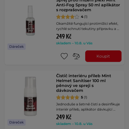
Sprej proti mlžení plexi Mint
Anti-Fog Spray 50 ml aplikátor
s rozprašovačem
4
(1)
Okamžitě fungující protimlžící efekt,
rychlé schnutí tekutiny přípravku a …
249 Kč
skladem – 10.8. u Vás
Dáreček
Koupit
Čistič interiéru přileb Mint
Helmet Sanitiser 100 ml
pěnový ve spreji s
dávkovačem
5
(1)
Jednoduše a šetrně čistí a desinfikuje
interiér přileb, aplikátor dávkující …
249 Kč
Dáreček
skladem – 10.8. u Vás