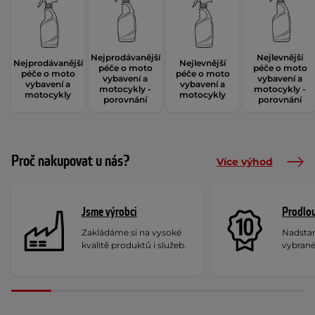
Nejprodávanější
Nejlevnější
Nejprodávanější
Nejlevnější
péče o moto
péče o moto
péče o moto
péče o moto
vybavení a
vybavení a
vybavení a
vybavení a
motocykly -
motocykly -
motocykly
motocykly
porovnání
porovnání
Proč nakupovat u nás?
Více výhod
Jsme výrobci
Prodlou
Zakládáme si na vysoké
Nadstan
kvalitě produktů i služeb.
vybrané