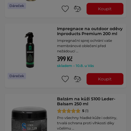
Dáreček
Koupit
Impregnace na outdoor oděvy
Inproducts Premium 200 ml
Impregnační sprej ochrání vaše
membránové oblečení před
nežádoucí …
399 Kč
skladem – 10.8. u Vás
Dáreček
Koupit
Balzám na kůži S100 Leder-
Balsam 250 ml
5
(1)
Pro všechny hladké kůže i odstíny,
trvalá ochrana proti vlhkosti díky
včelímu …