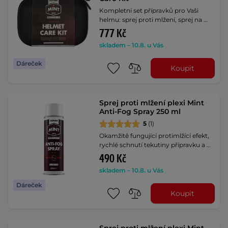
Kompletní set přípravků pro Vaši
helmu: sprej proti mlžení, sprej na …
777 Kč
skladem – 10.8. u Vás
Dáreček
Koupit
Sprej proti mlžení plexi Mint
Anti-Fog Spray 250 ml
5
(1)
Okamžitě fungující protimlžící efekt,
rychlé schnutí tekutiny přípravku a …
490 Kč
skladem – 10.8. u Vás
Dáreček
Koupit