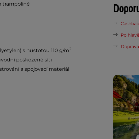
a trampolíně
Dopor
Cashback
Po hlavě
Doprava 
2
lyetylen) s hustotou 110 g/m
vodní poškozené síti
trování a spojovací materiál