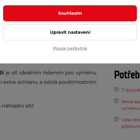
 s pevnou
ochrannou sítí
bez tyčí pro
Souhlasím
Průměr tra
livě zabrání nechtěným pádům mimo
Výška ochra
nu s hustotou 90 g/m²
, síť poskytuje
Upravit nastavení
Vstupní otv
. Se svou
výškou 180 cm
a pevně
Pouze nezbytné
hrání skokany před riziky a zároveň jim
Počet tyčí
Potřeb
čí
je síť ideálním řešením pro výměnu
stí extra ochranu a odolá povětrnostním
7 důvodů
Nová sez
s náhradní sítí!
vynesou 
Vaše do
půjčovn