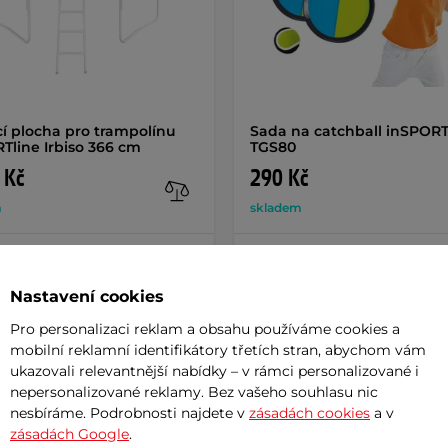
í plocha pro trampolínu
Sada na catchball inSPORT
Tline Irbiso 366 cm
TGS80
 Kč
290 Kč
m
skladem
+ Přidat do košíku
+ Přidat do košíku
Nastavení cookies
Pro personalizaci reklam a obsahu používáme cookies a
mobilní reklamní identifikátory třetích stran, abychom vám
ukazovali relevantnější nabídky – v rámci personalizované i
nepersonalizované reklamy. Bez vašeho souhlasu nic
Param
nesbíráme. Podrobnosti najdete v
zásadách cookies
a v
zásadách Google
.