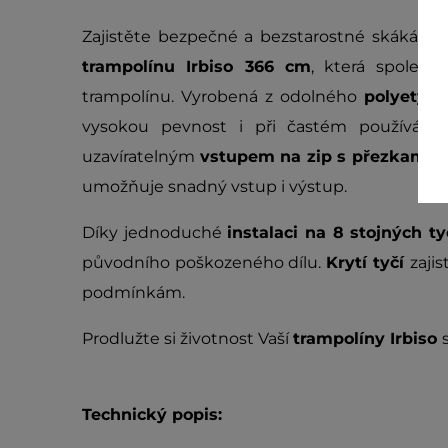
Zajistěte bezpečné a bezstarostné skákání
trampolínu Irbiso 366 cm
, která spoleh
trampolínu. Vyrobená z odolného
polyetyle
vysokou pevnost i při častém používání
uzavíratelným
vstupem na zip s přezkami
c
umožňuje snadný vstup i výstup.
Díky jednoduché
instalaci na 8 stojných ty
původního poškozeného dílu.
Krytí tyčí
zaji
podmínkám.
Prodlužte si životnost Vaší
trampolíny Irbiso
Technický popis: