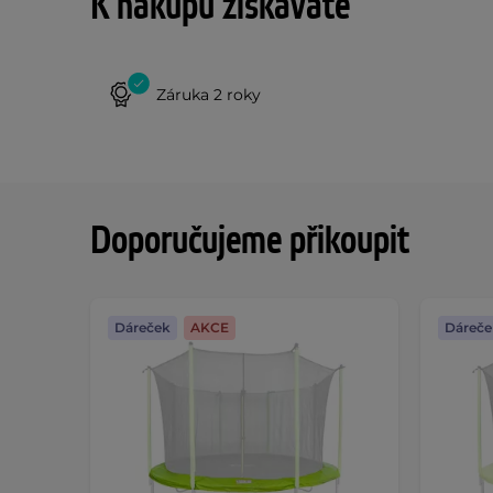
K nákupu získáváte
Záruka 2 roky
Doporučujeme přikoupit
Dáreček
AKCE
Dáreče