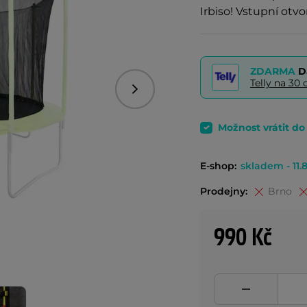
Irbiso! Vstupní otvo
ZDARMA
D
Telly na 3
Následující
Možnost vrátit d
E-shop:
skladem - 11.8
Prodejny:
Brno
990 Kč