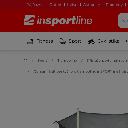
Půjčovna
Outlet
Inlive
Aktuality
Prodejny
Fitness
Sport
Cyklistika
Sport
Trampolíny
Příslušenství a náhradn
Ochranná síť bez tyčí pro trampolínu inSPORTline Irbi