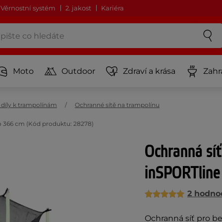
Věrnostní systém
2. jakost
Kariéra
Moto
Outdoor
Zdraví a krása
Zahr
í díly k trampolínám
Ochranné sítě na trampolínu
so 366 cm (Kód produktu: 28278)
Ochranná síť
inSPORTline 
2 hodno
Ochranná síť pro b