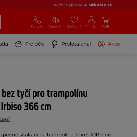
Akční nabídka 🔥
Mrkněte se
Kontakty
Porovnání
Oblíbené
Přihlásit
Košík
ada
Pro děti
Professional
Akce
 bez tyčí pro trampolínu
Irbiso 366 cm
cení
ezpečné skákání na trampolínách inSPORTline