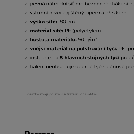
pevná náhradní síť pro bezpečné skákání n
vstupní otvor zajištěný zipem a přezkami
výška sítě:
180 cm
materiál sítě:
PE (polyetylen)
2
hustota materiálu:
90 g/m
vnější materiál na polstrování tyčí:
PE (po
instalace na
8 hlavních stojných tyčí
po pů
balení
ne
obsahuje opěrné tyče, pěnové pols
Obrázky mají pouze ilustrativní charakter.