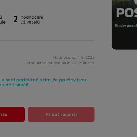
2
ů
hodnocení
uje
uživatelů
Hodnoceno: 11. 8. 2025
Produkt zakoupen na inSPORTline.cz
 sedí perfektně s tim, že pružiny jsou
a děti skočí!
nze
Přidat recenzi