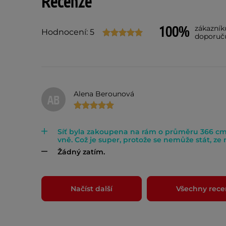
Recenze
100%
zákazník
Hodnocení: 5
doporuč
Alena Berounová
AB
Síť byla zakoupena na rám o průměru 366 cm a
vně. Což je super, protože se nemůže stát, ze n
Žádný zatím.
Načíst další
Všechny rece