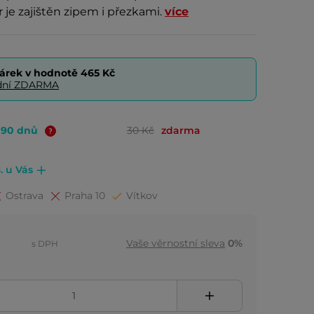
r je zajištěn zipem i přezkami.
více
árek v hodnotě
465 Kč
0 dní ZDARMA
o 90 dnů
30 Kč
zdarma
. u Vás
Ostrava
Praha 10
Vítkov
Vaše věrnostní sleva
0%
s DPH