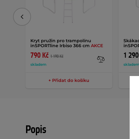
Předchozí
Kryt pružin pro trampolínu
Skákac
inSPORTline Irbiso 366 cm
AKCE
inSPOR
790 Kč
1 290
1 190 Kč
skladem
sklade
+ Přidat do košíku
Popis