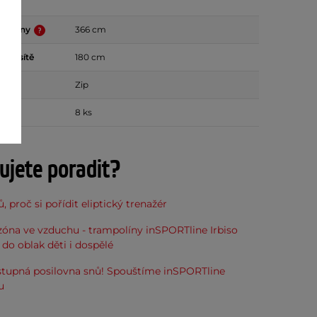
mpolíny
366 cm
nné sítě
180 cm
or
Zip
8 ks
ujete poradit?
, proč si pořídit eliptický trenažér
óna ve vzduchu - trampolíny inSPORTline Irbiso
do oblak děti i dospělé
stupná posilovna snů! Spouštíme inSPORTline
u