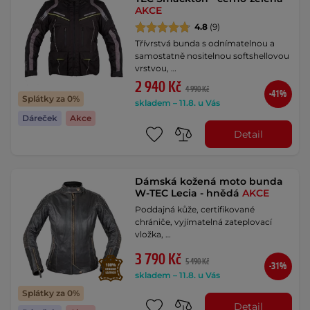
AKCE
4.8
(9)
Třívrstvá bunda s odnímatelnou a
samostatně nositelnou softshellovou
vrstvou, …
2 940 Kč
4 990 Kč
-41%
Splátky za 0%
skladem – 11.8. u Vás
Dáreček
Akce
Detail
Dámská kožená moto bunda
W-TEC Lecia - hnědá
AKCE
Poddajná kůže, certifikované
chrániče, vyjímatelná zateplovací
vložka, …
3 790 Kč
5 490 Kč
-31%
skladem – 11.8. u Vás
Splátky za 0%
Detail