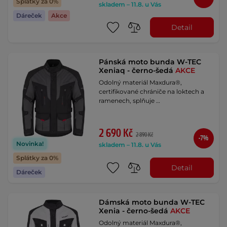
Splátky za 0%
skladem – 11.8. u Vás
Dáreček
Akce
Detail
Pánská moto bunda W-TEC
Xeniaq - černo-šedá
AKCE
Odolný materiál Maxdura®,
certifikované chrániče na loktech a
ramenech, splňuje …
2 690 Kč
2 890 Kč
-7%
Novinka!
skladem – 11.8. u Vás
Splátky za 0%
Detail
Dáreček
Dámská moto bunda W-TEC
Xenia - černo-šedá
AKCE
Odolný materiál Maxdura®,