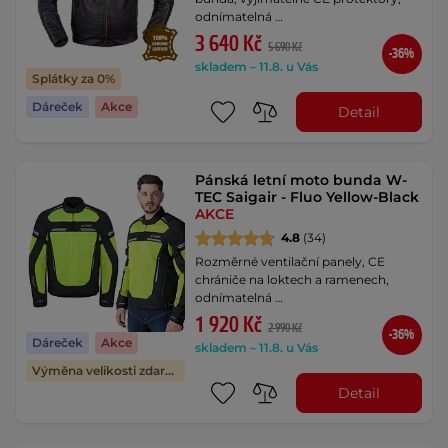
odnímatelná …
3 640 Kč
5 690 Kč
-36%
skladem – 11.8. u Vás
Splátky za 0%
Dáreček
Akce
Detail
Pánská letní moto bunda W-
TEC Saigair - Fluo Yellow-Black
AKCE
4.8
(34)
Rozměrné ventilační panely, CE
chrániče na loktech a ramenech,
odnímatelná …
1 920 Kč
2 990 Kč
-36%
Dáreček
Akce
skladem – 11.8. u Vás
Výměna velikosti zdarma
Detail