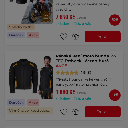
kapes, stylové prošívané panely,
vysoký …
2 890 Kč
5 990 Kč
-52%
skladem – 11.8. u Vás
Splátky za 0%
Dáreček
Akce
Detail
Pánská letní moto bunda W-
TEC Tosheck - černo-žlutá
AKCE
4.9
(8)
Třívrstvá bunda, velké ventilační
panely, vyjímatelné chrániče, …
1 880 Kč
2 190 Kč
-14%
skladem – 11.8. u Vás
Dáreček
Akce
Výměna velikosti zdarma
Detail