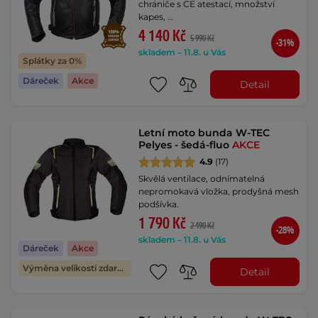
chrániče s CE atestací, množství
kapes, …
4 140 Kč
5 990 Kč
-31%
skladem – 11.8. u Vás
Splátky za 0%
Dáreček
Akce
Detail
Letní moto bunda W-TEC
Pelyes - šedá-fluo
AKCE
4.9
(17)
Skvělá ventilace, odnímatelná
nepromokavá vložka, prodyšná mesh
podšívka.
1 790 Kč
2 490 Kč
-28%
skladem – 11.8. u Vás
Dáreček
Akce
Výměna velikosti zdarma
Detail