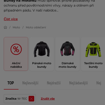
Bundy na motorku
 musí splňovat přísné požadavky na 
ochranu před povětrnostními vlivy, nárazy a otěrem při 
případném pádu. V naší nabídce...
Číst více
Moto
Moto oblečení
Akční
Pánské moto
Dámské
Textilní moto
nabídka
bundy
moto bundy
bundy
TOP
Nejlevnější
Nejdražší
Nejžádanější
Nejno
Značka:
W-TEC
Zrušit vše