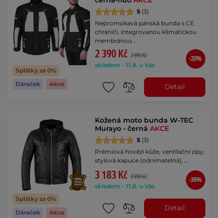
5
(3)
Nepromokavá pánská bunda s CE
chrániči, integrovanou klimatickou
membránou …
2 390 Kč
2 990 Kč
-20%
skladem – 11.8. u Vás
Splátky za 0%
Dáreček
Akce
Detail
Kožená moto bunda W-TEC
Murayo - černá
AKCE
5
(3)
Prémiová hovězí kůže, ventilační zipy,
stylová kapuce (odnímatelná), …
3 183 Kč
4 990 Kč
-36%
skladem – 11.8. u Vás
Splátky za 0%
Detail
Dáreček
Akce