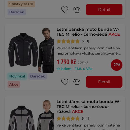
Splátky za 0%
Detail
Dáreček
Letní pánská moto bunda W-
TEC Mirelio - černo-šedá
AKCE
5
(8)
Velké ventilační panely, odnímatelná
nepromokavá vložka, certifikované …
1 790 Kč
2 290 Kč
-22%
skladem – 11.8. u Vás
Novinka!
Dáreček
Detail
Akce
Letní dámská moto bunda W-
TEC Mirelia - černo-šedo-
růžová
AKCE
5
(4)
Velké ventilační panely, odnímatelná