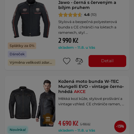
Jawo - černá s červeným a
bílým pruhem
4.6
(10)
Stylová a bezpečná polyesterová
bunda s CE chrániči na loktech a
ramenech, styl …
2 990 Kč
Splátky za 0%
skladem – 11.8. u Vás
Dáreček
Detail
Výměna velikosti zdarma
Kožená moto bunda W-TEC
Mungelli EVO - vintage černo-
hnědá
AKCE
Měkká kozí kůže, stylové prošívání a
vintage vzhled. CE chrániče ramen, …
4 690 Kč
5 490 Kč
-15%
Novinka!
skladem – 11.8. u Vás