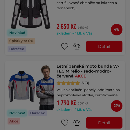
certifikované chrániče na loktech a
ramenech, …
2 650 Kč
2 850 Kč
-7%
Novinka!
skladem – 11.8. u Vás
Splátky za 0%
Detail
Dáreček
Letní pánská moto bunda W-
TEC Mirelio - šedo-modro-
červená
AKCE
5
(8)
Velké ventilační panely, odnímatelná
nepromokavá vložka, certifikované …
1 790 Kč
2 290 Kč
-22%
skladem – 11.8. u Vás
Novinka!
Dáreček
Akce
Detail