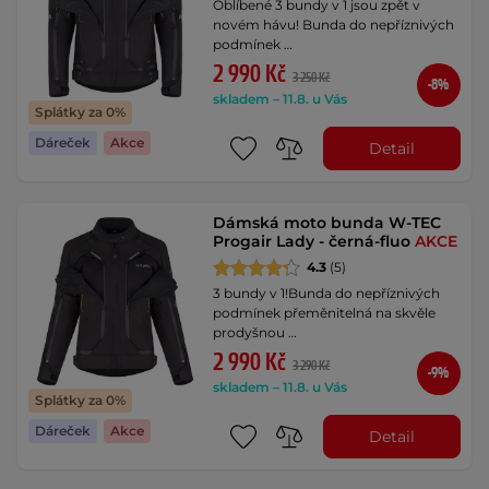
Oblíbené 3 bundy v 1 jsou zpět v
novém hávu! Bunda do nepříznivých
podmínek …
2 990 Kč
3 250 Kč
-8%
skladem – 11.8. u Vás
Splátky za 0%
Dáreček
Akce
Detail
Dámská moto bunda W-TEC
Progair Lady - černá-fluo
AKCE
4.3
(5)
3 bundy v 1!Bunda do nepříznivých
podmínek přeměnitelná na skvěle
prodyšnou …
2 990 Kč
3 290 Kč
-9%
skladem – 11.8. u Vás
Splátky za 0%
Dáreček
Akce
Detail