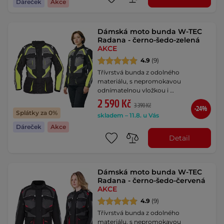
Dáreček
Akce
Dámská moto bunda W-TEC
Radana - černo-šedo-zelená
AKCE
4.9
(9)
Třívrstvá bunda z odolného
materiálu, s nepromokavou
odnímatelnou vložkou i …
2 590 Kč
3 390 Kč
-24%
Splátky za 0%
skladem – 11.8. u Vás
Dáreček
Akce
Detail
Dámská moto bunda W-TEC
Radana - černo-šedo-červená
AKCE
4.9
(9)
Třívrstvá bunda z odolného
materiálu, s nepromokavou