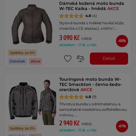
Dámská kožená moto bunda
W-TEC Kaika - hnědá
AKCE
4.8
(4)
Stylová bunda z měkké hovězí kůže,
chrániče s CE atestací, vnitřní i …
3 090 Kč
5 490 Kč
-44%
skladem – 11.8. u Vás
Splátky za 0%
Detail
Dáreček
Akce
Touringová moto bunda W-
TEC Smackton - černo-šedo-
oranžová
AKCE
4.8
(9)
Třívrstvá bunda s odnímatelnou a
samostatně nositelnou softshellovou
vrstvou, …
2 940 Kč
4 990 Kč
-41%
Splátky za 0%
skladem – 11.8. u Vás