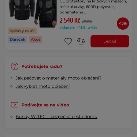
CE protektory na kritických místech,
reflexní prvky, 600D polyester,
odnímatelná …
2 540 Kč
2 990 Kč
-15%
skladem – 11.8. u Vás
Splátky za 0%
Dáreček
Akce
Detail
Potřebujete radu?
Jak pečovat o materiály moto oblečení?
Jak vybrat moto oblečení
Podívejte se na video
Bundy W-TEC = bezpečná cesta domů