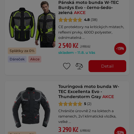
Pánská moto bunda W-TEC
Burdys Evo - černo-šedo-
zelená
AKCE
4.8
(38)
CE protektory na kritických místech,
reflexní prvky, 600D polyester,
odnímatelná …
2 540 Kč
2 990 Kč
-15%
Splátky za 0%
skladem – 11.8. u Vás
Dáreček
Akce
Detail
Touringová moto bunda W-
TEC Excellenta Evo -
Thunderstorm Gray
AKCE
5
(2)
Chrániče úrovně 2 na loktech a
ramenech, 2v1 klimatická vložka,
velké …
3 290 Kč
6 990 Kč
-53%