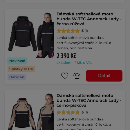
Dámská softshellová moto
bunda W-TEC Annorack Lady -
černo-růžová
5
(1)
Lehká softshellová bunda s
certifikovanými chrániči loktů a
ramen, odnímatelná …
2 390 Kč
Novinka!
skladem – 11.8. u Vás
Splátky za 0%
Detail
Dáreček
Dámská softshellová moto
bunda W-TEC Annorack Lady -
černo-písková
5
(1)
Lehká softshellová bunda s
certifikovanými chrániči loktů a
ramen, odnímatelná …