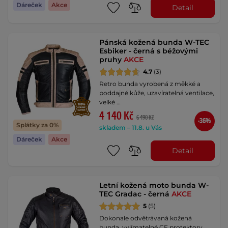
Dáreček
Akce
Detail
Pánská kožená bunda W-TEC
Esbiker - černá s béžovými
pruhy
AKCE
4.7
(3)
Retro bunda vyrobená z měkké a
poddajné kůže, uzavíratelná ventilace,
velké …
4 140 Kč
6 490 Kč
-36%
Splátky za 0%
skladem – 11.8. u Vás
Dáreček
Akce
Detail
Letní kožená moto bunda W-
TEC Gradac - černá
AKCE
5
(5)
Dokonale odvětrávaná kožená
bunda, vyjímatelné CE protektory,