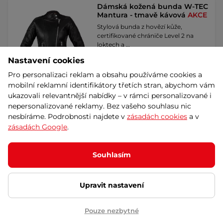
Dámská kožená bunda W-TEC
Mantura - tmavě kávová
AKCE
Stylová bunda z hovězí kůže,
certifikované chrániče Level 2 na
loktech a …
Nastavení cookies
3 990 Kč
5 790 Kč
-31%
Pro personalizaci reklam a obsahu používáme cookies a
skladem – 11.8. u Vás
mobilní reklamní identifikátory třetích stran, abychom vám
Splátky za 0%
ukazovali relevantnější nabídky – v rámci personalizované i
Detail
Dáreček
Akce
nepersonalizované reklamy. Bez vašeho souhlasu nic
nesbíráme. Podrobnosti najdete v
zásadách cookies
a v
zásadách Google
.
Pánská textilní bunda W-TEC
Patriot - bílá
4.9
(17)
Souhlasím
Stylová a bezpečná polyesterová
bunda s CE chrániči na loktech a
ramenech, …
Upravit nastavení
2 490 Kč
Pouze nezbytné
Splátky za 0%
skladem – 11.8. u Vás