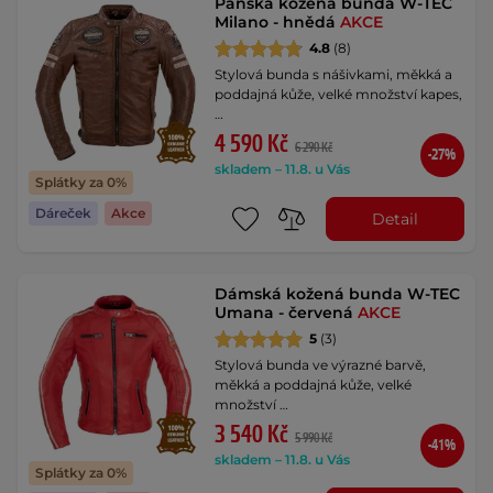
Pánská kožená bunda W-TEC
Milano - hnědá
AKCE
4.8
(8)
Stylová bunda s nášivkami, měkká a
poddajná kůže, velké množství kapes,
…
4 590 Kč
6 290 Kč
-27%
skladem – 11.8. u Vás
Splátky za 0%
Dáreček
Akce
Detail
Dámská kožená bunda W-TEC
Umana - červená
AKCE
5
(3)
Stylová bunda ve výrazné barvě,
měkká a poddajná kůže, velké
množství …
3 540 Kč
5 990 Kč
-41%
skladem – 11.8. u Vás
Splátky za 0%