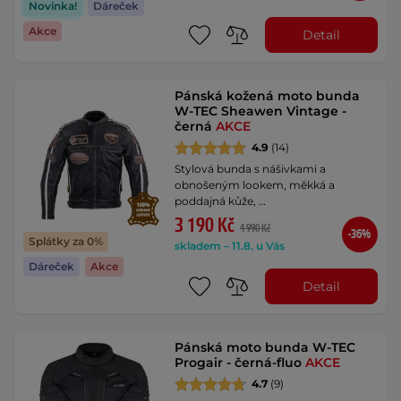
Novinka!
Dáreček
Akce
Detail
Pánská kožená moto bunda
W-TEC Sheawen Vintage -
černá
AKCE
4.9
(14)
Stylová bunda s nášivkami a
obnošeným lookem, měkká a
poddajná kůže, …
3 190 Kč
4 990 Kč
-36%
Splátky za 0%
skladem – 11.8. u Vás
Dáreček
Akce
Detail
Pánská moto bunda W-TEC
Progair - černá-fluo
AKCE
4.7
(9)