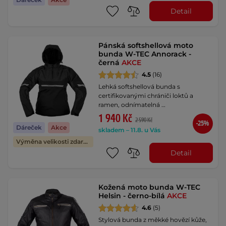
Detail
Pánská softshellová moto
bunda W-TEC Annorack -
černá
AKCE
4.5
(16)
Lehká softshellová bunda s
certifikovanými chrániči loktů a
ramen, odnímatelná …
1 940 Kč
2 590 Kč
-25%
Dáreček
Akce
skladem – 11.8. u Vás
Výměna velikosti zdarma
Detail
Kožená moto bunda W-TEC
Helsin - černo-bílá
AKCE
4.6
(5)
Stylová bunda z měkké hovězí kůže,