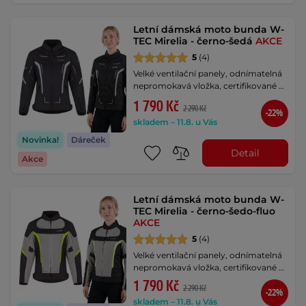
Letní dámská moto bunda W-
TEC Mirelia - černo-šedá
AKCE
5
(4)
Velké ventilační panely, odnímatelná
nepromokavá vložka, certifikované …
1 790 Kč
2 290 Kč
-22%
skladem – 11.8. u Vás
Novinka!
Dáreček
Detail
Akce
Letní dámská moto bunda W-
TEC Mirelia - černo-šedo-fluo
AKCE
5
(4)
Velké ventilační panely, odnímatelná
nepromokavá vložka, certifikované …
1 790 Kč
2 290 Kč
-22%
skladem – 11.8. u Vás