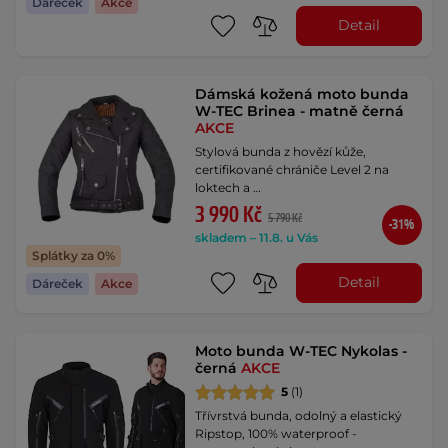
Dáreček
Akce
Detail
Dámská kožená moto bunda
W-TEC Brinea - matně černá
AKCE
Stylová bunda z hovězí kůže,
certifikované chrániče Level 2 na
loktech a …
3 990 Kč
5 790 Kč
-31%
skladem – 11.8. u Vás
Splátky za 0%
Detail
Dáreček
Akce
Moto bunda W-TEC Nykolas -
černá
AKCE
5
(1)
Třívrstvá bunda, odolný a elastický
Ripstop, 100% waterproof -