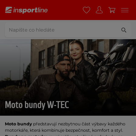
Moto bundy W-TEC
Moto bundy
 představují nezbytnou část výbavy každého 
motorkáře, která kombinuje bezpečnost, komfort a styl. 