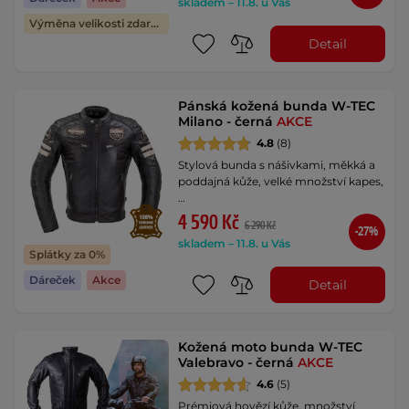
skladem – 11.8. u Vás
Výměna velikosti zdarma
Detail
Pánská kožená bunda W-TEC
Milano - černá
AKCE
4.8
(8)
Stylová bunda s nášivkami, měkká a
poddajná kůže, velké množství kapes,
…
4 590 Kč
6 290 Kč
-27%
skladem – 11.8. u Vás
Splátky za 0%
Dáreček
Akce
Detail
Kožená moto bunda W-TEC
Valebravo - černá
AKCE
4.6
(5)
Prémiová hovězí kůže, množství