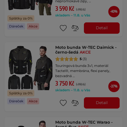
nepromokavé zipy, …
3 590 Kč
5 990 Kč
-40%
skladem – 11.8. u Vás
Splátky za 0%
Dáreček
Akce
Detail
Moto bunda W-TEC Daimick -
černo-šedá
AKCE
5
(3)
Touringová bunda 3v1, materiál
Tactel®, membrána, flexi panely,
bezvadná …
3 750 Kč
5 990 Kč
-37%
skladem – 11.8. u Vás
Splátky za 0%
Dáreček
Akce
Detail
Moto bunda W-TEC Warao -
černá-fluo
AKCE