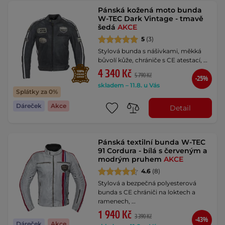
Pánská kožená moto bunda
W-TEC Dark Vintage - tmavě
šedá
AKCE
5
(3)
Stylová bunda s nášivkami, měkká
bůvolí kůže, chrániče s CE atestací, …
4 340 Kč
5 790 Kč
-25%
skladem – 11.8. u Vás
Splátky za 0%
Dáreček
Akce
Detail
Pánská textilní bunda W-TEC
91 Cordura - bílá s červeným a
modrým pruhem
AKCE
4.6
(8)
Stylová a bezpečná polyesterová
bunda s CE chrániči na loktech a
ramenech, …
1 940 Kč
3 390 Kč
-43%
Dáreček
Akce