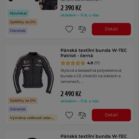
2 390 Kč
Novinka!
skladem – 11.8. u Vás
Splátky za 0%
Detail
Dáreček
Pánská textilní bunda W-TEC
Patriot - černá
4.9
(17)
Stylová a bezpečná polyesterová
bunda s CE chrániči na loktech a
ramenech, …
2 490 Kč
Splátky za 0%
skladem – 11.8. u Vás
Dáreček
Detail
Výměna velikosti zdarma
Pánská textilní bunda W-TEC