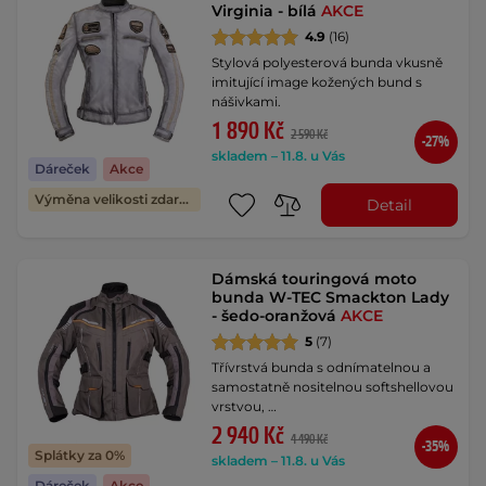
Virginia - bílá
AKCE
4.9
(16)
Stylová polyesterová bunda vkusně
imitující image kožených bund s
nášivkami.
1 890 Kč
2 590 Kč
-27%
skladem – 11.8. u Vás
Dáreček
Akce
Výměna velikosti zdarma
Detail
Dámská touringová moto
bunda W-TEC Smackton Lady
- šedo-oranžová
AKCE
5
(7)
Třívrstvá bunda s odnímatelnou a
samostatně nositelnou softshellovou
vrstvou, …
2 940 Kč
4 490 Kč
-35%
Splátky za 0%
skladem – 11.8. u Vás
Dáreček
Akce