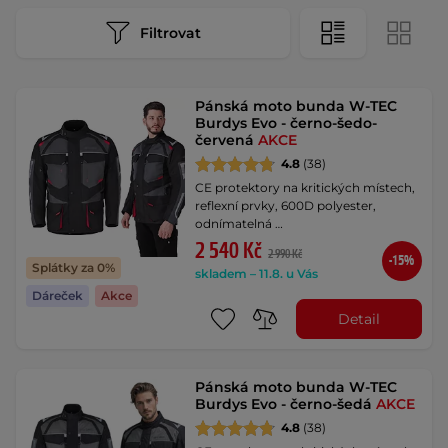
Filtrovat
Pánská moto bunda W-TEC
Burdys Evo - černo-šedo-
červená
AKCE
4.8
(38)
CE protektory na kritických místech,
reflexní prvky, 600D polyester,
odnímatelná …
2 540 Kč
2 990 Kč
-15%
Splátky za 0%
skladem – 11.8. u Vás
Dáreček
Akce
Detail
Pánská moto bunda W-TEC
Burdys Evo - černo-šedá
AKCE
4.8
(38)