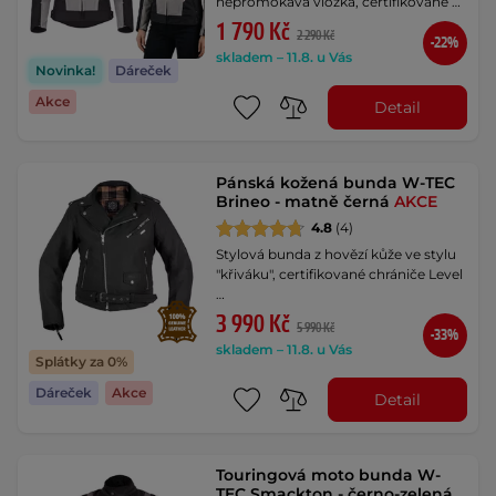
nepromokavá vložka, certifikované …
1 790 Kč
2 290 Kč
-22%
skladem – 11.8. u Vás
Novinka!
Dáreček
Akce
Detail
Pánská kožená bunda W-TEC
Brineo - matně černá
AKCE
4.8
(4)
Stylová bunda z hovězí kůže ve stylu
"křiváku", certifikované chrániče Level
…
3 990 Kč
5 990 Kč
-33%
skladem – 11.8. u Vás
Splátky za 0%
Dáreček
Akce
Detail
Touringová moto bunda W-
TEC Smackton - černo-zelená