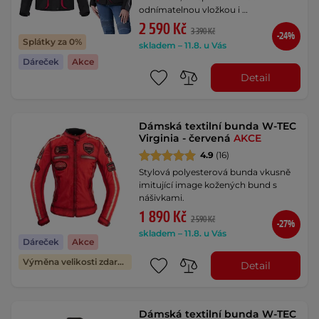
odnímatelnou vložkou i …
2 590 Kč
3 390 Kč
-24%
Splátky za 0%
skladem – 11.8. u Vás
Dáreček
Akce
Detail
Dámská textilní bunda W-TEC
Virginia - červená
AKCE
4.9
(16)
Stylová polyesterová bunda vkusně
imitující image kožených bund s
nášivkami.
1 890 Kč
2 590 Kč
-27%
skladem – 11.8. u Vás
Dáreček
Akce
Výměna velikosti zdarma
Detail
Dámská textilní bunda W-TEC