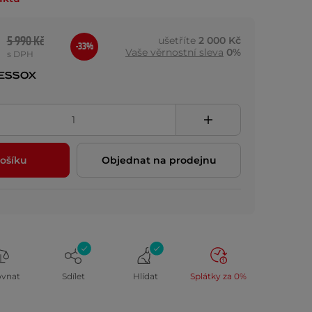
5 990 Kč
ušetříte
2 000 Kč
-33%
Vaše věrnostní sleva
0%
s DPH
ošíku
Objednat na prodejnu
ovnat
Sdílet
Hlídat
Splátky za 0%