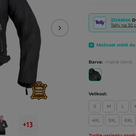
ZDARMA
D
Telly na 3
Následující
Možnost vrátit d
Barva:
matně černá
Velikost:
S
M
L
4XL
5XL
6XL
+13
Zvolte variantu prod