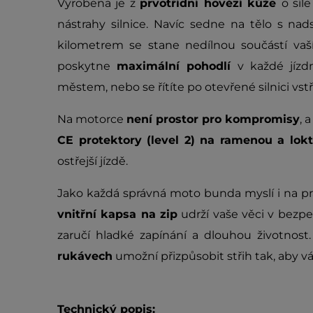
Vyrobena je z
prvotřídní hovězí kůže
o síl
nástrahy silnice. Navíc sedne na tělo s na
kilometrem se stane nedílnou součástí vaší
poskytne
maximální pohodlí
v každé jízdn
městem, nebo se řítíte po otevřené silnici vstř
Na motorce
není prostor pro kompromisy
, 
CE protektory (level 2) na ramenou a lok
ostřejší jízdě.
Jako každá správná moto bunda myslí i na pr
vnitřní kapsa na zip
udrží vaše věci v bezpe
zaručí hladké zapínání a dlouhou životnost
rukávech
umožní přizpůsobit střih tak, aby 
Technický popis: