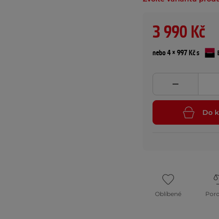
3 990 Kč
nebo 4 × 997 Kč s
Do k
Oblíbené
Por