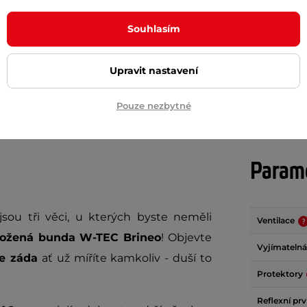
0 Kč
180 Kč
490 Kč
380 Kč
m
skladem
Souhlasím
Detail
+ Přidat do košíku
Upravit nastavení
Pouze nezbytné
Param
jsou tři věci, u kterých byste neměli
Ventilace
ožená bunda W-TEC Brineo
! Objevte
Vyjímatelná
je záda
ať už míříte kamkoliv - duší to
Protektory
Reflexní pr