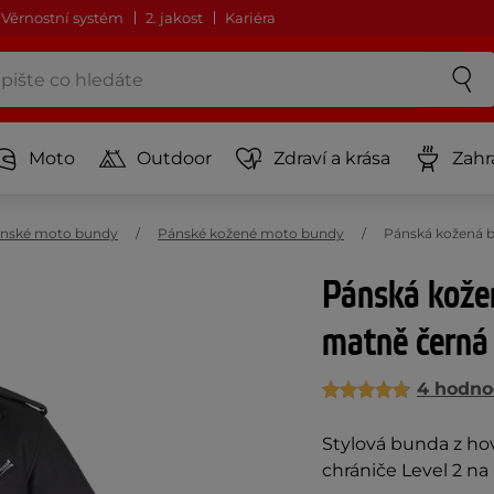
Věrnostní systém
2. jakost
Kariéra
Moto
Outdoor
Zdraví a krása
Zahr
nské moto bundy
Pánské kožené moto bundy
Pánská kožená b
Pánská kože
matně čern
4 hodno
Stylová bunda z hov
chrániče Level 2 n