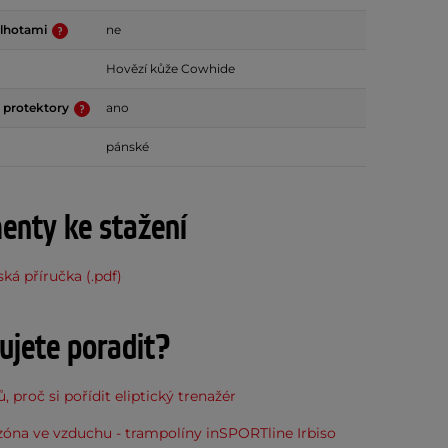
alhotami
ne
Hovězí kůže Cowhide
 protektory
ano
pánské
nty ke stažení
ská příručka (.pdf)
ujete poradit?
, proč si pořídit eliptický trenažér
óna ve vzduchu - trampolíny inSPORTline Irbiso