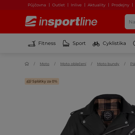
Půjčovna
Outlet
Inlive
Aktuality
Prodejny
Fitness
Sport
Cyklistika
Moto
Moto oblečení
Moto bundy
Pá
Splátky za 0%