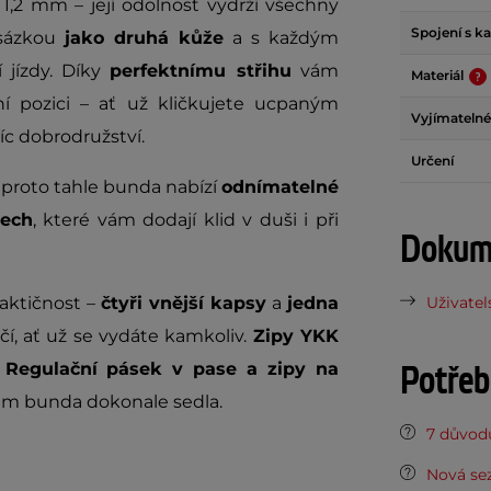
e 1,2 mm – její odolnost vydrží všechny
Spojení s k
dsázkou
jako druhá kůže
a s každým
 jízdy. Díky
perfektnímu střihu
vám
Materiál
í pozici – ať už kličkujete ucpaným
Vyjímatelné
íc dobrodružství.
Určení
a proto tahle bunda nabízí
odnímatelné
tech
, které vám dodají klid v duši i při
Dokume
aktičnost –
čtyři vnější kapsy
a
jedna
Uživatel
čí, ať už se vydáte kamkoliv.
Zipy YKK
Potřeb
.
Regulační pásek v pase a zipy na
vám bunda dokonale sedla.
7 důvodů
Nová sez