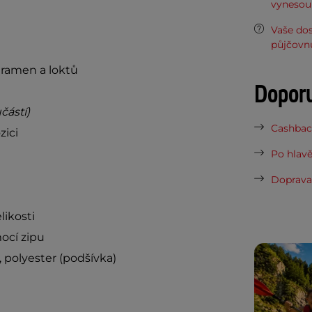
vynesou 
Vaše do
půjčovn
 ramen a loktů
Dopor
částí)
Cashback
zici
Po hlavě
Doprava 
likosti
ocí zipu
, polyester (podšívka)