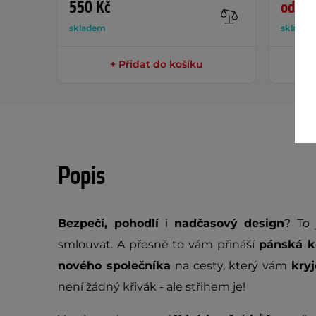
550 Kč
od 38
skladem
sklade
+ Přidat do košíku
Popis
Bezpečí, pohodlí
i
nadčasový design
? To 
smlouvat. A přesně to vám přináší
pánská k
nového společníka
na cesty, který vám
kry
není žádný křivák - ale střihem je!