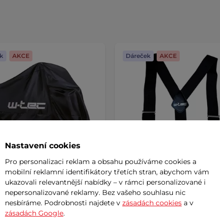
k
AKCE
Dáreček
AKCE
Nastavení cookies
Pro personalizaci reklam a obsahu používáme cookies a
mobilní reklamní identifikátory třetích stran, abychom vám
ukazovali relevantnější nabídky – v rámci personalizované i
nepersonalizované reklamy. Bez vašeho souhlasu nic
y na motorku W-TEC
Kšandy W-TEC Bretelero
A
tura
AKCE
nesbíráme. Podrobnosti najdete v
zásadách cookies
a v
zásadách Google
.