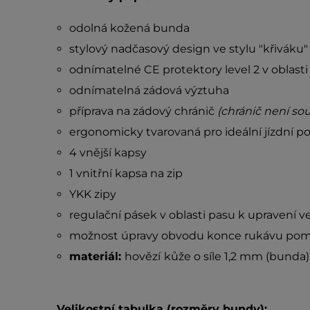
odolná kožená bunda
stylový nadčasový design ve stylu "křiváku"
odnímatelné CE protektory level 2 v oblasti
odnímatelná zádová výztuha
příprava na zádový chránič
(chránič není sou
ergonomicky tvarovaná pro ideální jízdní po
4 vnější kapsy
1 vnitřní kapsa na zip
YKK zipy
regulační pásek v oblasti pasu k upravení ve
možnost úpravy obvodu konce rukávu pom
materiál:
hovězí
kůže o síle 1,2 mm (bunda)
Velikostní tabulka (rozměry bundy):