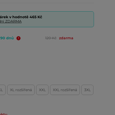
árek v hodnotě
465 Kč
0 dní ZDARMA
o 90 dnů
120 Kč
zdarma
XL
XL rozšířená
XXL
XXL rozšířená
3XL
uktu