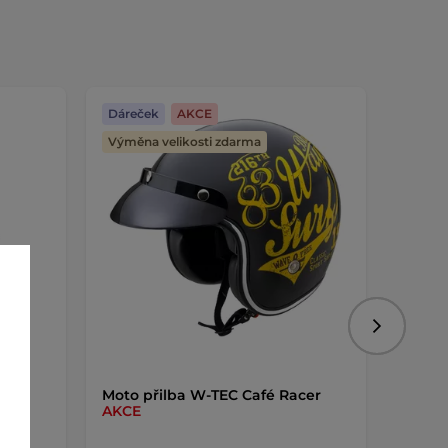
Dáreček
AKCE
Dáreč
Výměna velikosti zdarma
Následujíc
KCE
Moto přilba W-TEC Café Racer
Elekt
AKCE
Dukef
světl