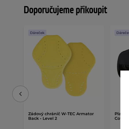
Doporučujeme přikoupit
Dáreček
Dáreče
Předchozí
Zádový chránič W-TEC Armator
Placht
Back • Level 2
Cover