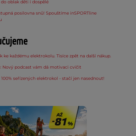
do oblak děti i dospělé
stupná posilovna snů! Spouštíme inSPORTline
u
učujeme
 ke každému elektrokolu. Tisíce zpět na další nákup.
: Nový podcast vám dá motivaci cvičit
100% seřízených elektrokol - stačí jen nasednout!