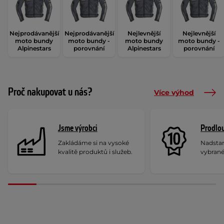
Nejprodávanější
Nejprodávanější
Nejlevnější
Nejlevnější
moto bundy
moto bundy -
moto bundy
moto bundy -
Alpinestars
porovnání
Alpinestars
porovnání
Proč nakupovat u nás?
Více výhod
Jsme výrobci
Prodlou
Zakládáme si na vysoké
Nadstan
kvalitě produktů i služeb.
vybrané