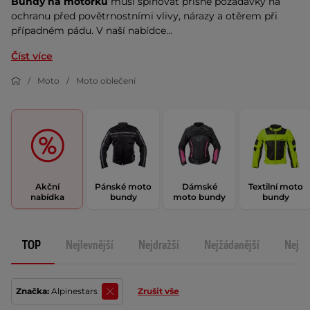
Bundy na motorku
 musí splňovat přísné požadavky na 
ochranu před povětrnostními vlivy, nárazy a otěrem při 
případném pádu. V naší nabídce...
Číst více
Moto
Moto oblečení
Akční
Pánské moto
Dámské
Textilní moto
nabídka
bundy
moto bundy
bundy
TOP
Nejlevnější
Nejdražší
Nejžádanější
Nejno
Značka:
Alpinestars
Zrušit vše