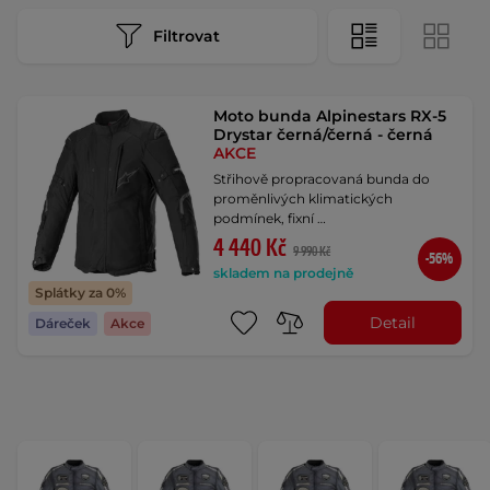
Filtrovat
Moto bunda Alpinestars RX-5
Drystar černá/černá - černá
AKCE
Střihově propracovaná bunda do
proměnlivých klimatických
podmínek, fixní …
4 440 Kč
9 990 Kč
-56%
skladem na prodejně
Splátky za 0%
Detail
Dáreček
Akce