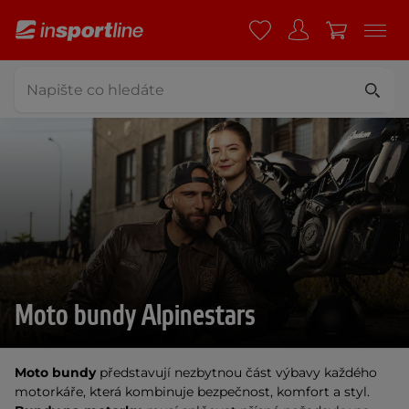
Moto bundy Alpinestars
Moto bundy
 představují nezbytnou část výbavy každého 
motorkáře, která kombinuje bezpečnost, komfort a styl. 