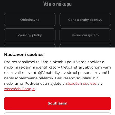
Vše o nákupu
Objednávka
Cena a druhy dopravy
Způsoby platby
Věrnostní systém
Montáž a servis
Reklamace a záruka
Nastavení cookies
Pro personalizaci reklam a obsahu používáme cookies a
Půjčovna
Kariéra
mobilní reklamní identifikátory třetích stran, abychom vám
obchodní podmínky
ukazovali relevantnější nabídky – v rámci personalizované i
nepersonalizované reklamy. Bez vašeho souhlasu nic
nesbíráme. Podrobnosti najdete v
zásadách cookies
a v
zásadách Google
.
© 2026 SEVEN SPORT s.r.o Všechna práva vyhrazena
Podle zákona o evidenci tržeb je prodávající povinen vystavit
Souhlasím
kupujícímu účtenku.
Zároveň je povinen zaevidovat přijatou tržbu u správce daně online; v