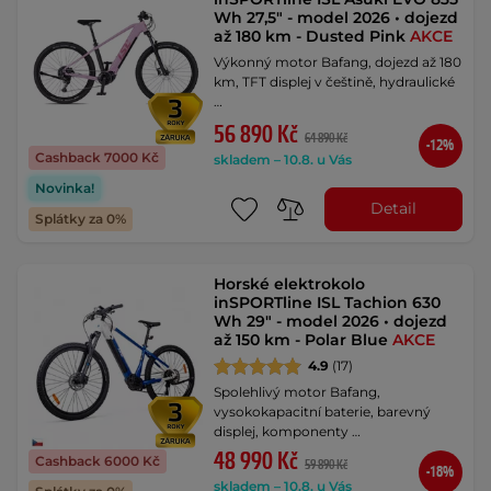
Wh 27,5" - model 2026 • dojezd
až 180 km - Dusted Pink
AKCE
Výkonný motor Bafang, dojezd až 180
km, TFT displej v češtině, hydraulické
…
56 890 Kč
64 890 Kč
-12%
Cashback 7000 Kč
skladem – 10.8. u Vás
Novinka!
Detail
Splátky za 0%
Horské elektrokolo
inSPORTline ISL Tachion 630
Wh 29" - model 2026 • dojezd
až 150 km - Polar Blue
AKCE
4.9
(17)
Spolehlivý motor Bafang,
vysokokapacitní baterie, barevný
displej, komponenty …
48 990 Kč
Cashback 6000 Kč
59 890 Kč
-18%
skladem – 10.8. u Vás