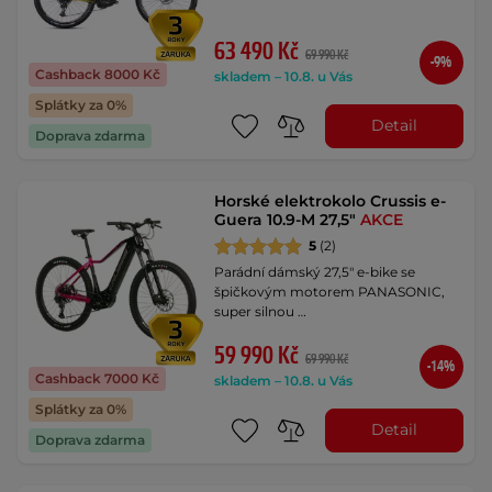
63 490 Kč
69 990 Kč
-9%
Cashback 8000 Kč
skladem – 10.8. u Vás
Splátky za 0%
Detail
Doprava zdarma
Horské elektrokolo Crussis e-
Guera 10.9-M 27,5"
AKCE
5
(2)
Parádní dámský 27,5" e-bike se
špičkovým motorem PANASONIC,
super silnou …
59 990 Kč
69 990 Kč
-14%
Cashback 7000 Kč
skladem – 10.8. u Vás
Splátky za 0%
Detail
Doprava zdarma