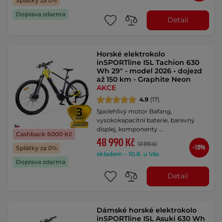
Splátky za 0%
Doprava zdarma
Detail
Horské elektrokolo
inSPORTline ISL Tachion 630
Wh 29" - model 2026 • dojezd
až 150 km - Graphite Neon
AKCE
4.9
(17)
Spolehlivý motor Bafang,
vysokokapacitní baterie, barevný
displej, komponenty …
Cashback 6000 Kč
48 990 Kč
59 890 Kč
-18%
Splátky za 0%
skladem – 10.8. u Vás
Doprava zdarma
Detail
Dámské horské elektrokolo
inSPORTline ISL Asuki 630 Wh