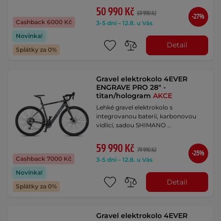
50 990 Kč
69 990 Kč
-27%
Cashback 6000 Kč
3-5 dní – 12.8. u Vás
Novinka!
Detail
Splátky za 0%
Gravel elektrokolo 4EVER
ENGRAVE PRO 28" -
titan/hologram
AKCE
Lehké gravel elektrokolo s
integrovanou baterií, karbonovou
vidlicí, sadou SHIMANO …
59 990 Kč
79 990 Kč
-25%
Cashback 7000 Kč
3-5 dní – 12.8. u Vás
Novinka!
Detail
Splátky za 0%
Gravel elektrokolo 4EVER