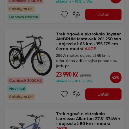
Cashback 7000 Kč
skladem – 10.8. u Vás
Splátky za 0%
Detail
Doprava zdarma
Trekingové elektrokolo Joystar
AMBRUM Matawak 26" 250 Wh
• dojezd až 65 km • 155-175 cm -
černo-modrá
AKCE
250W motor, dojezd až 65 km a
odpružená vidlice zajistí pohodlnou
jízdu po …
23 990 Kč
32 990 Kč
-27%
Cashback 3000 Kč
skladem – 10.8. u Vás
Novinka!
Detail
Splátky za 0%
Trekingové elektrokolo
Lamassu Allanton 27,5" 374Wh
• dojezd až 80 km - modrá
AKCE