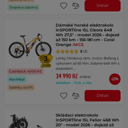
Detail
Doprava zdarma
Dámské horské elektrokolo
inSPORTline ISL Cleora 648
Wh 27,5" - model 2026 • dojezd
až 150 km • 156-181 cm - Coral
Orange
AKCE
5
(3)
Lehký hliníkový rám, motor Bafang s
výkonem až 65 Nm, baterie 648 Wh s
dojezdem …
Cashback 4000 Kč
34 990 Kč
44 990 Kč
-22%
Novinka!
skladem – 10.8. u Vás
Splátky za 0%
Detail
Skládací elektrokolo
inSPORTline ISL Felior 468 Wh
20" - model 2026 • dojezd až