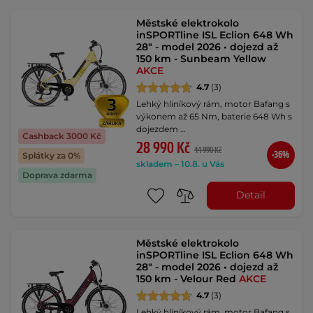
Městské elektrokolo
inSPORTline ISL Eclion 648 Wh
28" - model 2026 • dojezd až
150 km - Sunbeam Yellow
AKCE
4.7
(3)
Lehký hliníkový rám, motor Bafang s
výkonem až 65 Nm, baterie 648 Wh s
dojezdem …
Cashback 3000 Kč
28 990 Kč
44 990 Kč
-36%
Splátky za 0%
skladem – 10.8. u Vás
Doprava zdarma
Detail
Městské elektrokolo
inSPORTline ISL Eclion 648 Wh
28" - model 2026 • dojezd až
150 km - Velour Red
AKCE
4.7
(3)
Lehký hliníkový rám, motor Bafang s