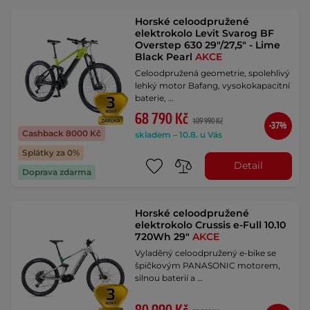
Horské celoodpružené
elektrokolo Levit Svarog BF
Overstep 630 29"/27,5" - Lime
Black Pearl
AKCE
Celoodpružená geometrie, spolehlivý
lehký motor Bafang, vysokokapacitní
baterie, …
68 790 Kč
109 990 Kč
-37%
Cashback 8000 Kč
skladem – 10.8. u Vás
Splátky za 0%
Detail
Doprava zdarma
Horské celoodpružené
elektrokolo Crussis e-Full 10.10
720Wh 29"
AKCE
Vyladěný celoodpružený e-bike se
špičkovým PANASONIC motorem,
silnou baterií a …