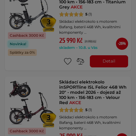
100 km • 156-183 cm - Titanium
Grey
AKCE
5
(1)
Skládací elektrokolo s motorem
Bafang, baterií 468 Wh, kvalitními
komponenty …
Cashback 3000 Kč
25 990 Kč
34 990 Kč
-26%
Novinka!
skladem – 10.8. u Vás
Splátky za 0%
Detail
Skládací elektrokolo
inSPORTline ISL Felior 468 Wh
20" - model 2026 • dojezd až
100 km • 156-183 cm - Velour
Red
AKCE
5
(1)
Skládací elektrokolo s motorem
Bafang, baterií 468 Wh, kvalitními
komponenty …
Cashback 3000 Kč