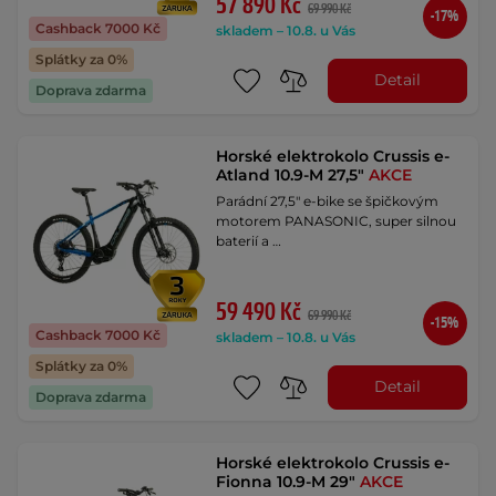
57 890 Kč
69 990 Kč
-17%
Cashback 7000 Kč
skladem – 10.8. u Vás
Splátky za 0%
Detail
Doprava zdarma
Horské elektrokolo Crussis e-
Atland 10.9-M 27,5"
AKCE
Parádní 27,5" e-bike se špičkovým
motorem PANASONIC, super silnou
baterií a …
59 490 Kč
69 990 Kč
-15%
Cashback 7000 Kč
skladem – 10.8. u Vás
Splátky za 0%
Detail
Doprava zdarma
Horské elektrokolo Crussis e-
Fionna 10.9-M 29"
AKCE