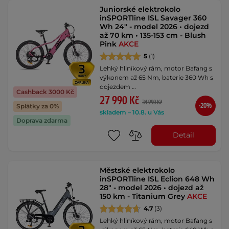
Juniorské elektrokolo
inSPORTline ISL Savager 360
Wh 24" - model 2026 • dojezd
až 70 km • 135-153 cm - Blush
Pink
AKCE
5
(1)
Lehký hliníkový rám, motor Bafang s
výkonem až 65 Nm, baterie 360 Wh s
dojezdem …
Cashback 3000 Kč
27 990 Kč
34 990 Kč
-20%
Splátky za 0%
skladem – 10.8. u Vás
Doprava zdarma
Detail
Městské elektrokolo
inSPORTline ISL Eclion 648 Wh
28" - model 2026 • dojezd až
150 km - Titanium Grey
AKCE
4.7
(3)
Lehký hliníkový rám, motor Bafang s