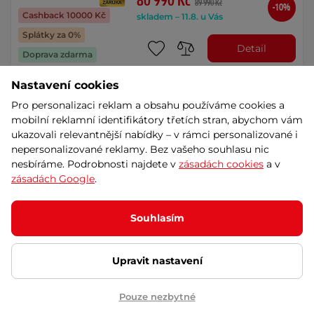
80 990 Kč
89 990 Kč
-10%
Cashback 10000 Kč
skladem – 11.8. u Vás
Splátky za 0%
Detail
Doprava zdarma
Nastavení cookies
Dámské horské elektrokolo
Pro personalizaci reklam a obsahu používáme cookies a
KELLYS TAYEN R50 P 29" 7.0 -
mobilní reklamní identifikátory třetích stran, abychom vám
White
AKCE
ukazovali relevantnější nabídky – v rámci personalizované i
5
(2)
nepersonalizované reklamy. Bez vašeho souhlasu nic
Elektrokolo i pro náročný terén, lehký
nesbíráme. Podrobnosti najdete v
zásadách cookies
a v
rám s optimální geometrií, centrální …
zásadách Google
.
64 990 Kč
72 990 Kč
-11%
Cashback 8000 Kč
skladem – 10.8. u Vás
Souhlasím
Splátky za 0%
Detail
Doprava zdarma
Upravit nastavení
Dámské horské elektrokolo
Pouze nezbytné
KELLYS TAYEN R50 P 29" 7.0 -