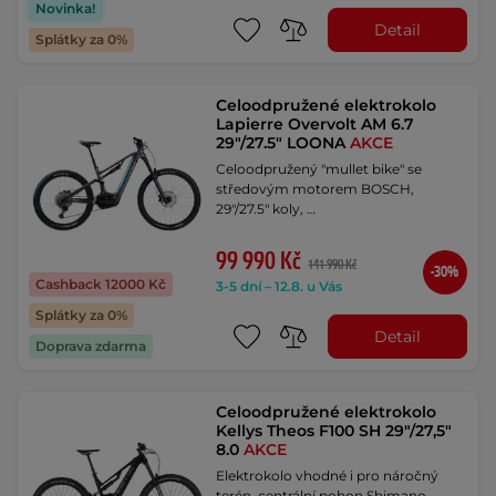
Novinka!
Detail
Splátky za 0%
Celoodpružené elektrokolo
Lapierre Overvolt AM 6.7
29"/27.5" LOONA
AKCE
Celoodpružený "mullet bike" se
středovým motorem BOSCH,
29"/27.5" koly, …
99 990 Kč
141 990 Kč
-30%
Cashback 12000 Kč
3-5 dní – 12.8. u Vás
Splátky za 0%
Detail
Doprava zdarma
Celoodpružené elektrokolo
Kellys Theos F100 SH 29"/27,5"
8.0
AKCE
Elektrokolo vhodné i pro náročný
terén, centrální pohon Shimano,