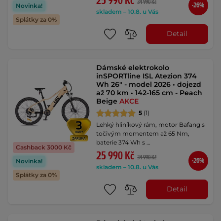
25 990 Kč
34 990 Kč
-26%
Novinka!
skladem – 10.8. u Vás
Splátky za 0%
Detail
Dámské elektrokolo
inSPORTline ISL Atezion 374
Wh 26" - model 2026 • dojezd
až 70 km • 142-165 cm - Peach
Beige
AKCE
5
(1)
Lehký hliníkový rám, motor Bafang s
točivým momentem až 65 Nm,
baterie 374 Wh s …
Cashback 3000 Kč
25 990 Kč
34 990 Kč
-26%
Novinka!
skladem – 10.8. u Vás
Splátky za 0%
Detail