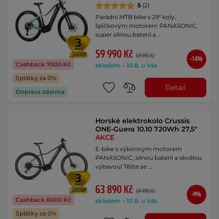
5
(2)
Parádní MTB bike s 29" koly,
špičkovým motorem PANASONIC,
super silnou baterií a …
59 990 Kč
69 990 Kč
-14%
Cashback 7000 Kč
skladem – 10.8. u Vás
Splátky za 0%
Detail
Doprava zdarma
Horské elektrokolo Crussis
ONE-Guera 10.10 720Wh 27,5"
AKCE
E-bike s výkonným motorem
PANASONIC, silnou baterií a skvělou
výbavou! Těšte se …
63 890 Kč
69 990 Kč
-9%
Cashback 8000 Kč
skladem – 10.8. u Vás
Splátky za 0%