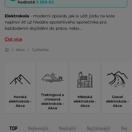
hodnotě
3 599 Kč
Elektrokola
 - moderní způsob, jak si užít jízdu na kole 
naplno! Ať už hledáte spolehlivého společníka pro 
každodenní dojíždění do práce, nebo...
Číst více
Akce
Cyklistika
Trekingová a
Horská
Městská
Gravel
crossová
elektrokola -
elektrokola -
elektrokola -
elektrokola -
Akce
Akce
Akce
Akce
TOP
Nejlevnější
Nejdražší
Nejžádanější
Nejno