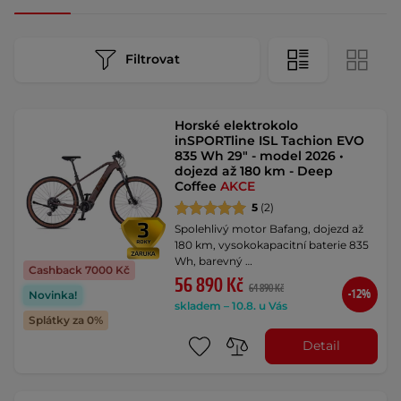
Filtrovat
Horské elektrokolo
inSPORTline ISL Tachion EVO
835 Wh 29" - model 2026 •
dojezd až 180 km - Deep
Coffee
AKCE
5
(2)
Spolehlivý motor Bafang, dojezd až
180 km, vysokokapacitní baterie 835
Wh, barevný …
Cashback 7000 Kč
56 890 Kč
64 890 Kč
-12%
Novinka!
skladem – 10.8. u Vás
Splátky za 0%
Detail