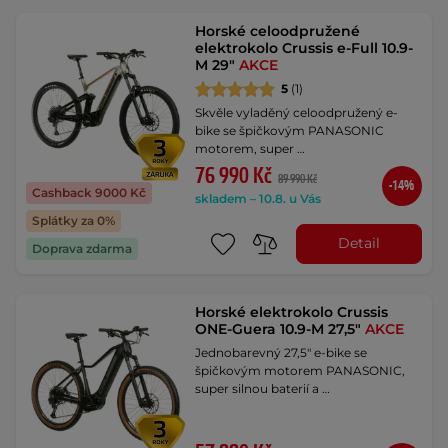
Horské celoodpružené
elektrokolo Crussis e-Full 10.9-
M 29"
AKCE
5
(1)
Skvěle vyladěný celoodpružený e-
bike se špičkovým PANASONIC
motorem, super …
76 990 Kč
89 990 Kč
-14%
Cashback 9000 Kč
skladem – 10.8. u Vás
Splátky za 0%
Detail
Doprava zdarma
Horské elektrokolo Crussis
ONE-Guera 10.9-M 27,5"
AKCE
Jednobarevný 27,5" e-bike se
špičkovým motorem PANASONIC,
super silnou baterií a …