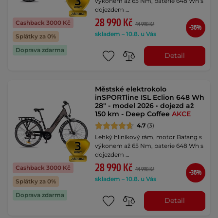
výkonem až 65 Nm, baterie 648 Wh s
dojezdem …
28 990 Kč
Cashback 3000 Kč
44 990 Kč
-36%
skladem – 10.8. u Vás
Splátky za 0%
Doprava zdarma
Detail
Městské elektrokolo
inSPORTline ISL Eclion 648 Wh
28" - model 2026 • dojezd až
150 km - Deep Coffee
AKCE
4.7
(3)
Lehký hliníkový rám, motor Bafang s
výkonem až 65 Nm, baterie 648 Wh s
dojezdem …
28 990 Kč
Cashback 3000 Kč
44 990 Kč
-36%
skladem – 10.8. u Vás
Splátky za 0%
Doprava zdarma
Detail