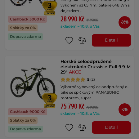
výkonem až 65 Nm, baterie 648 Wh s
dojezdem …
28 990 Kč
Cashback 3000 Kč
44 990 Kč
-36%
skladem – 10.8. u Vás
Splátky za 0%
Doprava zdarma
Detail
Horské celoodpružené
elektrokolo Crussis e-Full 9.9-M
29"
AKCE
5
(2)
Výborně vybavený celoodpružený e-
bike se špičkovým PANASONIC
motorem, super …
75 790 Kč
79 990 Kč
-5%
Cashback 9000 Kč
skladem – 10.8. u Vás
Splátky za 0%
Detail
Doprava zdarma