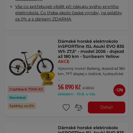
Vše co potřebuješ vědět při nákupu svého prvního
elektrokola. Co třeba ekolo české výroby, na splátky
za 0% a s dárkem ZDARMA
Dámské horské elektrokolo
inSPORTline ISL Asuki EVO 835
Wh 27,5" - model 2026 • dojezd
až 180 km - Sunbeam Yellow
AKCE
Výkonný motor Bafang, dojezd až 180
km, TFT displej v češtině, hydraulické
…
56 890 Kč
64 890 Kč
Cashback 7000 Kč
-12%
skladem – 10.8. u Vás
Novinka!
Splátky za 0%
Detail
Dámské horské elektrokolo
inSPORTline ISL Asuki EVO 835