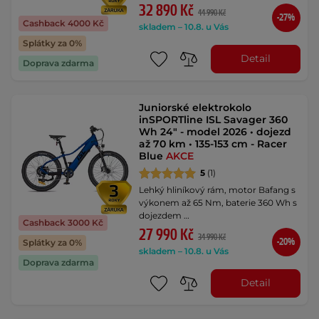
32 890 Kč
44 990 Kč
-27%
Cashback 4000 Kč
skladem – 10.8. u Vás
Splátky za 0%
Detail
Doprava zdarma
Juniorské elektrokolo
inSPORTline ISL Savager 360
Wh 24" - model 2026 • dojezd
až 70 km • 135-153 cm - Racer
Blue
AKCE
5
(1)
Lehký hliníkový rám, motor Bafang s
výkonem až 65 Nm, baterie 360 Wh s
dojezdem …
Cashback 3000 Kč
27 990 Kč
34 990 Kč
-20%
Splátky za 0%
skladem – 10.8. u Vás
Doprava zdarma
Detail