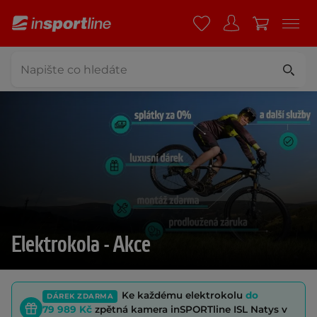
Elektrokola - Akce
Ke každému elektrokolu
do
DÁREK ZDARMA
79 989 Kč
zpětná kamera inSPORTline ISL Natys v