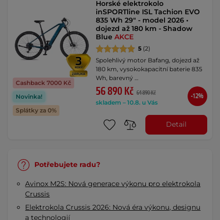
Horské elektrokolo
inSPORTline ISL Tachion EVO
835 Wh 29" - model 2026 •
dojezd až 180 km - Shadow
Blue
AKCE
5
(2)
Spolehlivý motor Bafang, dojezd až
180 km, vysokokapacitní baterie 835
Wh, barevný …
Cashback 7000 Kč
56 890 Kč
64 890 Kč
-12%
Novinka!
skladem – 10.8. u Vás
Splátky za 0%
Detail
Potřebujete radu?
Avinox M2S: Nová generace výkonu pro elektrokola
Crussis
Elektrokola Crussis 2026: Nová éra výkonu, designu
a technologií