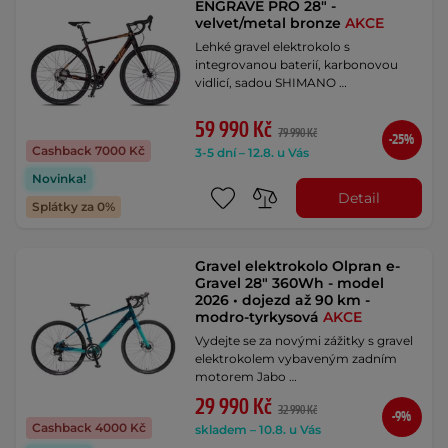
ENGRAVE PRO 28" -
velvet/metal bronze
AKCE
Lehké gravel elektrokolo s
integrovanou baterií, karbonovou
vidlicí, sadou SHIMANO …
59 990 Kč
79 990 Kč
-25%
Cashback 7000 Kč
3-5 dní – 12.8. u Vás
Novinka!
Detail
Splátky za 0%
Gravel elektrokolo Olpran e-
Gravel 28" 360Wh - model
2026 • dojezd až 90 km -
modro-tyrkysová
AKCE
Vydejte se za novými zážitky s gravel
elektrokolem vybaveným zadním
motorem Jabo …
29 990 Kč
32 990 Kč
-9%
Cashback 4000 Kč
skladem – 10.8. u Vás