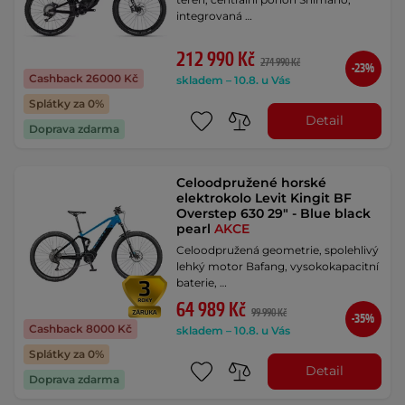
integrovaná …
212 990 Kč
274 990 Kč
-23%
Cashback 26000 Kč
skladem – 10.8. u Vás
Splátky za 0%
Detail
Doprava zdarma
Celoodpružené horské
elektrokolo Levit Kingit BF
Overstep 630 29" - Blue black
pearl
AKCE
Celoodpružená geometrie, spolehlivý
lehký motor Bafang, vysokokapacitní
baterie, …
64 989 Kč
99 990 Kč
-35%
Cashback 8000 Kč
skladem – 10.8. u Vás
Splátky za 0%
Detail
Doprava zdarma