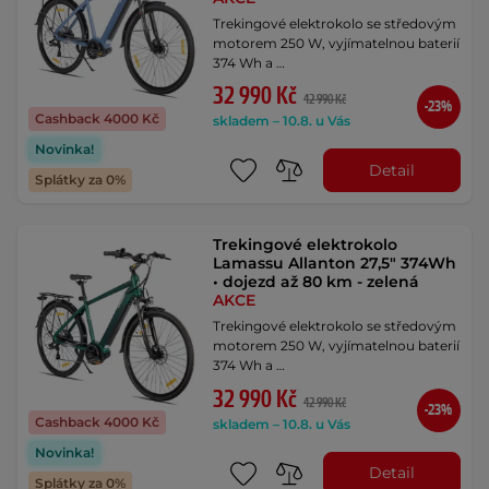
Trekingové elektrokolo se středovým
motorem 250 W, vyjímatelnou baterií
374 Wh a …
32 990 Kč
42 990 Kč
-23%
Cashback 4000 Kč
skladem – 10.8. u Vás
Novinka!
Detail
Splátky za 0%
Trekingové elektrokolo
Lamassu Allanton 27,5" 374Wh
• dojezd až 80 km - zelená
AKCE
Trekingové elektrokolo se středovým
motorem 250 W, vyjímatelnou baterií
374 Wh a …
32 990 Kč
42 990 Kč
-23%
Cashback 4000 Kč
skladem – 10.8. u Vás
Novinka!
Detail
Splátky za 0%