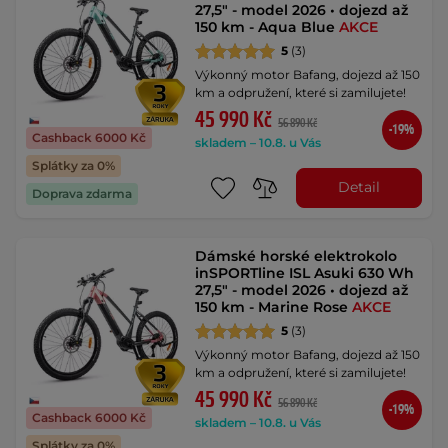
27,5" - model 2026 • dojezd až
150 km - Aqua Blue
AKCE
5
(3)
Výkonný motor Bafang, dojezd až 150
km a odpružení, které si zamilujete!
45 990 Kč
56 890 Kč
-19%
Cashback 6000 Kč
skladem – 10.8. u Vás
Splátky za 0%
Detail
Doprava zdarma
Dámské horské elektrokolo
inSPORTline ISL Asuki 630 Wh
27,5" - model 2026 • dojezd až
150 km - Marine Rose
AKCE
5
(3)
Výkonný motor Bafang, dojezd až 150
km a odpružení, které si zamilujete!
45 990 Kč
56 890 Kč
-19%
Cashback 6000 Kč
skladem – 10.8. u Vás
Splátky za 0%