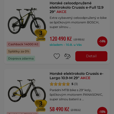
Horské celoodpružené
elektrokolo Crussis e-Full 12.9
29"
AKCE
Extra vybavený celoodpružený e-bike
se špičkovým motorem BOSCH,
super silnou …
120 490 Kč
139 990 Kč
-14%
Cashback 14000 Kč
skladem – 10.8. u Vás
Splátky za 0%
Detail
Doprava zdarma
Horské elektrokolo Crussis e-
Largo 10.9-M 29"
AKCE
5
(3)
Parádní MTB bike s 29" koly,
špičkovým motorem PANASONIC,
super silnou baterií a …
58 490 Kč
69 990 Kč
-16%