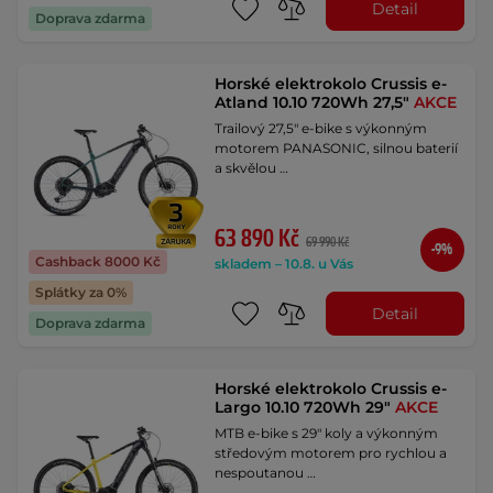
Detail
Doprava zdarma
Horské elektrokolo Crussis e-
Atland 10.10 720Wh 27,5"
AKCE
Trailový 27,5" e-bike s výkonným
motorem PANASONIC, silnou baterií
a skvělou …
63 890 Kč
69 990 Kč
-9%
Cashback 8000 Kč
skladem – 10.8. u Vás
Splátky za 0%
Detail
Doprava zdarma
Horské elektrokolo Crussis e-
Largo 10.10 720Wh 29"
AKCE
MTB e-bike s 29" koly a výkonným
středovým motorem pro rychlou a
nespoutanou …