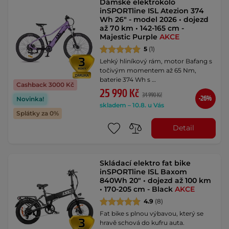
Dámské elektrokolo
inSPORTline ISL Atezion 374
Wh 26" - model 2026 • dojezd
až 70 km • 142-165 cm -
Majestic Purple
AKCE
5
(1)
Lehký hliníkový rám, motor Bafang s
točivým momentem až 65 Nm,
baterie 374 Wh s …
Cashback 3000 Kč
25 990 Kč
34 990 Kč
-26%
Novinka!
skladem – 10.8. u Vás
Splátky za 0%
Detail
Skládací elektro fat bike
inSPORTline ISL Baxom
840Wh 20" • dojezd až 100 km
• 170-205 cm - Black
AKCE
4.9
(8)
Fat bike s plnou výbavou, který se
hravě schová do kufru auta.