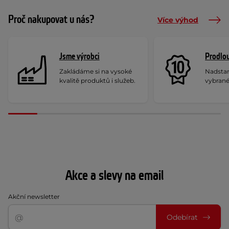
Proč nakupovat u nás?
Více výhod
Jsme výrobci
Prodlou
Zakládáme si na vysoké
Nadstan
kvalitě produktů i služeb.
vybrané
Akce a slevy na email
Akční newsletter
Odebírat