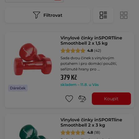
Filtrovat
Vinylové činky inSPORTline
Smoothbell 2 x 1,5 kg
4.8
(42)
Sada dvou činek s vinylovým
potahem i pro domácí použití,
seříznuté hrany pro …
379 Kč
skladem – 11.8. u Vás
Dáreček
Koupit
Vinylové činky inSPORTline
Smoothbell 2 x 3 kg
4.8
(18)