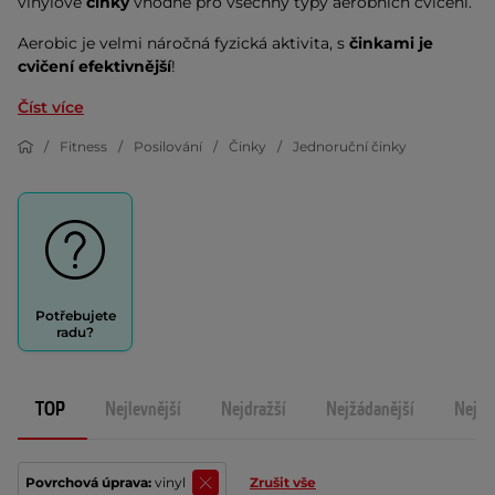
vinylové
činky
vhodné pro všechny typy aerobních cvičení.
Aerobic je velmi náročná fyzická aktivita, s
činkami je
cvičení efektivnější
!
Číst více
Fitness
Posilování
Činky
Jednoruční činky
Potřebujete
radu?
TOP
Nejlevnější
Nejdražší
Nejžádanější
Nejno
Povrchová úprava:
vinyl
Zrušit vše