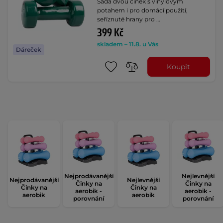
Sada dvou činek s vinylovým
potahem i pro domácí použití,
seříznuté hrany pro …
399 Kč
skladem – 11.8. u Vás
Dáreček
Koupit
Nejprodávanější
Nejlevnější
Nejprodávanější
Nejlevnější
Činky na
Činky na
Činky na
Činky na
aerobik -
aerobik -
aerobik
aerobik
porovnání
porovnání