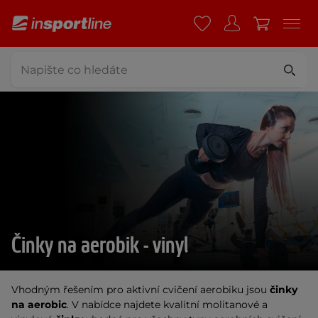
Činky na aerobik - vinyl
Vhodným řešením pro aktivní cvičení aerobiku jsou
činky
na aerobic
. V nabídce najdete kvalitní molitanové a