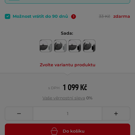
Možnost vrátit do 90 dnů
33 Kč
zdarma
Sada:
Zvolte variantu produktu
1 099 Kč
s DPH
Vaše věrnostní sleva
0%
Do košíku