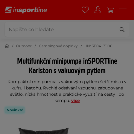
Outdoor
Campingové doplňky
IN: 31104+31106
Multifunkční minipumpa inSPORTline
Karlston s vakuovým pytlem
Kompaktní minipumpa s vakuovým pytlem šetří místo v
kufru i batohu. Rychlé odsávání vzduchu, zabudované
světlo, nízká hmotnost a praktické využití na cesty i do
kempu.
více
Novinka!