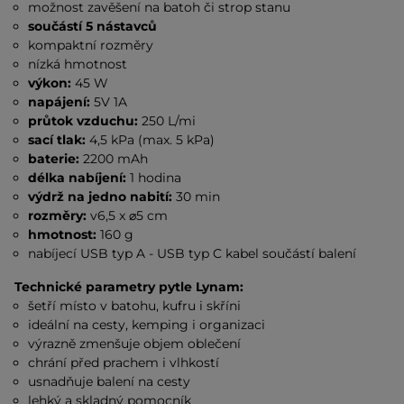
možnost zavěšení na batoh či strop stanu
součástí 5 nástavců
kompaktní rozměry
nízká hmotnost
výkon:
45 W
napájení:
5V 1A
průtok vzduchu:
250 L/mi
sací tlak:
4,5 kPa (max. 5 kPa)
baterie:
2200 mAh
délka nabíjení:
1 hodina
výdrž na jedno nabití:
30 min
rozměry:
v6,5 x ⌀5 cm
hmotnost:
160 g
nabíjecí USB typ A - USB typ C kabel součástí balení
Technické parametry pytle Lynam:
šetří místo v batohu, kufru i skříni
ideální na cesty, kemping i organizaci
výrazně zmenšuje objem oblečení
chrání před prachem i vlhkostí
usnadňuje balení na cesty
lehký a skladný pomocník