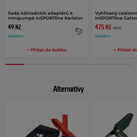
Sada náhradních adaptérů k
Vyhřívaný cestovní
minipumpě inSPORTline Karlston
inSPORTline Catte
49 Kč
475 Kč
890 Kč
skladem
skladem
+ Přidat do košíku
+ Přidat d
Alternativy