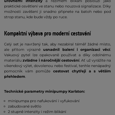
úrovněmi intenzity
a režimem blikání poslouží jako
praktické osvětlení ve stanu nebo nouzová signalizace. Díky
možnosti zavěšení ji snadno připnete na batoh nebo pod
strop stanu, kde bude vždy po ruce.
Kompaktní výbava pro moderní cestování
Celý set je navržený tak, aby nezabíral téměř žádné místo,
ale přitom výrazně
usnadnil balení i organizaci věcí
.
Vakuový pytel lze opakovaně používat a díky odolnému
materiálu
zvládne i náročnější cestování
. Ať už vyrážíte na
víkendový výlet, dovolenou nebo festival, tenhle nenápadný
pomocník vám pomůže
cestovat chytřeji a s větším
přehledem
.
Technické parametry minipumpy Karlston:
minipumpa pro nafukování i vyfukování
zabudované světlo
2 stupně intenzity i režim blikání