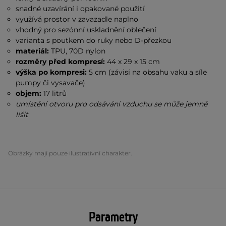
snadné uzavírání i opakované použití
využívá prostor v zavazadle naplno
vhodný pro sezónní uskladnění oblečení
varianta s poutkem do ruky nebo D-přezkou
materiál:
TPU, 70D nylon
rozměry před kompresí:
44 x 29 x 15 cm
výška po kompresi:
5 cm (závisí na obsahu vaku a síle
pumpy či vysavače)
objem:
17 litrů
umístění otvoru pro odsávání vzduchu se může jemně
lišit
Obrázky mají pouze ilustrativní charakter.
Parametry