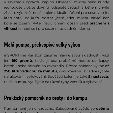
v zavazadle opravdu naplno. Oblečení, mikiny nebo bundy
jednoduše vložíte dovnitř, odsajete vzduch a během chvíle
získáte výrazně menší objem. Ideální řešení pro cestovatele,
kteří chtějí do kufru dostat „ještě jednu mikinu navíc“ bez
boje se zipem. Pytel navíc chrání obsah před
prachem i
vlhkostí
a hodí se i pro sezónní uskladnění doma.
Malá pumpa, překvapivě velký výkon
inSPORTline Karlston zaujme hlavně svou skladností. Váží
jen
160 gramů
, takže ji bez problémů hodíte do kapsy
batohu nebo příručního zavazadla. Přesto nabídne výkon až
250 litrů vzduchu za minutu
, díky kterému zvládne rychlé
nafukování i vyfukování. Součástí balení je také
5 nástavců
,
takže pumpu využijete na různé typy ventilů a vybavení.
Praktický pomocník na cesty i do kempu
Pumpa není jen o vzduchu. Zabudované světlo se
dvěma