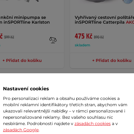
unkční minipumpa se
Vyhřívaný cestovní polštář
m inSPORTline Karlston
inSPORTline Catterpila
AK
č
475 Kč
599 Kč
890 Kč
m
skladem
+ Přidat do košíku
+ Přidat do košíku
Nastavení cookies
Pro personalizaci reklam a obsahu používáme cookies a
Param
mobilní reklamní identifikátory třetích stran, abychom vám
ukazovali relevantnější nabídky – v rámci personalizované i
nepersonalizované reklamy. Bez vašeho souhlasu nic
nesbíráme. Podrobnosti najdete v
zásadách cookies
a v
aktický pomocník pro každého, kdo
zásadách Google
.
Materiál