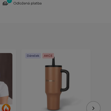
Odložená platba
Dáreček
AKCE
Dáreč
Následujíc