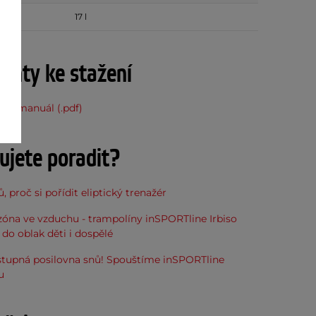
17 l
nty ke stažení
ský manuál (.pdf)
ujete poradit?
, proč si pořídit eliptický trenažér
óna ve vzduchu - trampolíny inSPORTline Irbiso
do oblak děti i dospělé
stupná posilovna snů! Spouštíme inSPORTline
u