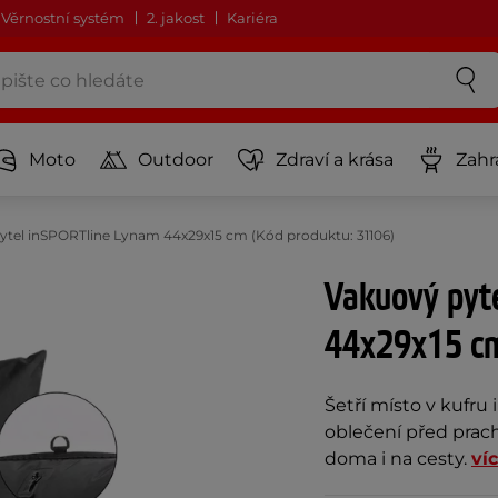
Věrnostní systém
2. jakost
Kariéra
Moto
Outdoor
Zdraví a krása
Zahr
ytel inSPORTline Lynam 44x29x15 cm (Kód produktu: 31106)
Vakuový pyt
44x29x15 
Šetří místo v kufru 
oblečení před prache
doma i na cesty.
ví