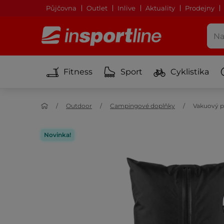
Půjčovna
Outlet
Inlive
Aktuality
Prodejny
Fitness
Sport
Cyklistika
Outdoor
Campingové doplňky
Vakuový p
Novinka!