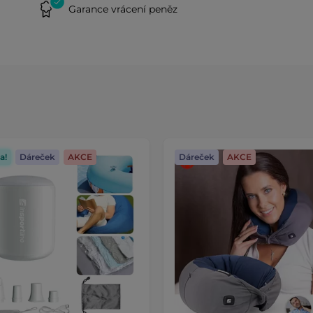
Garance vrácení peněz
a!
Dáreček
AKCE
Dáreček
AKCE