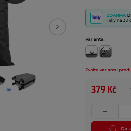
ZDARMA
D
Telly na 3
Následující
Varianta:
Zvolte variantu prod
379 Kč
Do k