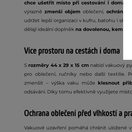
chce ušetřit místo při cestování i domácí
výrazně
zmenší objem
oblečení,
ochrání
h
udržet lepší organizaci v kufru, batohu i skřín
dělají ideální doplněk
na dovolenou, kemping
Více prostoru na cestách i doma
S
rozměry 44 x 29 x 15 cm
nabízí vakuový py
pro oblečení, ručníky nebo další textilie.
zmenšit – výška vaku může
klesnout př
odsávání. Díky tomu efektivně využijete míst
Ochrana oblečení před vlhkostí a p
Vakuové uzavření pomáhá chránit uložené 