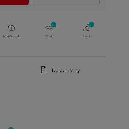
Porovnat
Sdílet
Hlídat
Dokumenty