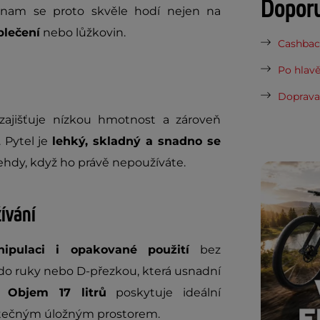
Dopor
ynam se proto skvěle hodí nejen na
blečení
nebo lůžkovin.
Cashback
Po hlavě
Doprava 
ajišťuje nízkou hmotnost a zároveň
 Pytel je
lehký, skladný a snadno se
ehdy, když ho právě nepoužíváte.
ívání
nipulaci i opakované použití
bez
 do ruky nebo D-přezkou, která usnadní
í.
Objem 17 litrů
poskytuje ideální
atečným úložným prostorem.