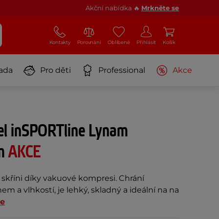
Akční nabídka 🔥
Mrkněte se
Kontakty
Porovnání
Oblíbené
Přihlásit
Košík
ada
Pro děti
Professional
Akce
el inSPORTline Lynam
cm
AKCE
i skříni díky vakuové kompresi. Chrání
m a vlhkostí, je lehký, skladný a ideální na na
ce