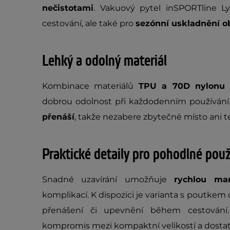
nečistotami
. Vakuový pytel inSPORTline L
cestování, ale také pro
sezónní uskladnění o
Lehký a odolný materiál
Kombinace materiálů
TPU a 70D nylonu
z
dobrou odolnost při každodenním používání.
přenáší
, takže nezabere zbytečné místo ani t
Praktické detaily pro pohodlné použ
Snadné uzavírání umožňuje
rychlou ma
komplikací. K dispozici je varianta s poutkem
přenášení či upevnění během cestován
kompromis mezi kompaktní velikostí a dost