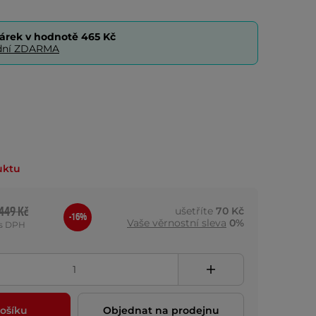
árek v hodnotě
465 Kč
0 dní ZDARMA
uktu
449 Kč
ušetříte
70 Kč
-16%
Vaše věrnostní sleva
0%
s DPH
ošíku
Objednat na prodejnu