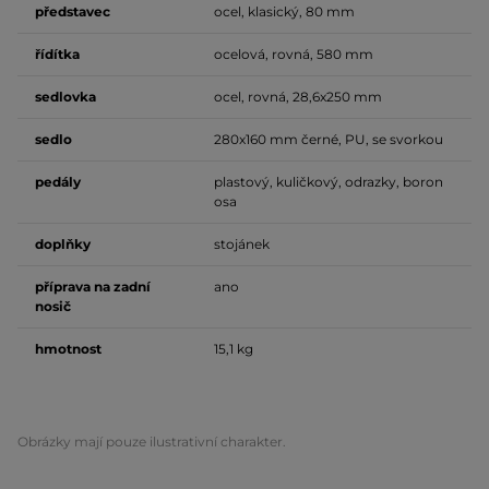
představec
ocel, klasický, 80 mm
řídítka
ocelová, rovná, 580 mm
sedlovka
ocel, rovná, 28,6x250 mm
sedlo
280x160 mm černé, PU, se svorkou
pedály
plastový, kuličkový, odrazky, boron
osa
doplňky
stojánek
příprava na zadní
ano
nosič
hmotnost
15,1 kg
Obrázky mají pouze ilustrativní charakter.