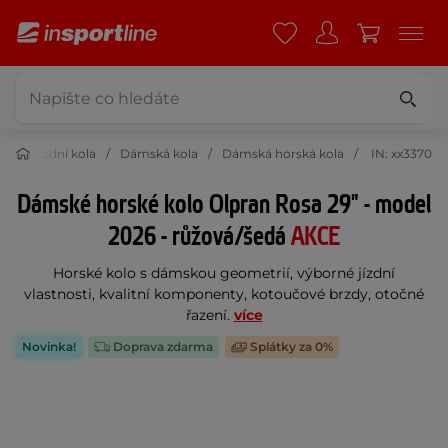
ka
Jízdní kola
Dámská kola
Dámská horská kola
IN: xx3370
Dámské horské kolo Olpran Rosa 29" - model
2026 - růžová/šedá
AKCE
Horské kolo s dámskou geometrií, výborné jízdní
vlastnosti, kvalitní komponenty, kotoučové brzdy, otočné
řazení.
více
Novinka!
Doprava zdarma
Splátky za 0%