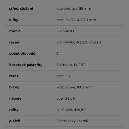
střed
.
složení
ocelové, osa 119 mm
kliky
ocel, 24-34-42/170 mm
měnič
SHIMANO
řazení
SHIMANO, INDEX, otočné
počet
převodů
21
kazetové pastorky
Shimano, 14-28T
řetěz
ocel, Z6
brzdy
kotoučové, 160 mm
náboje
ocel, 36 děr
ráfky
hliníkové, dvojité
pláště
29" trekový vzorek