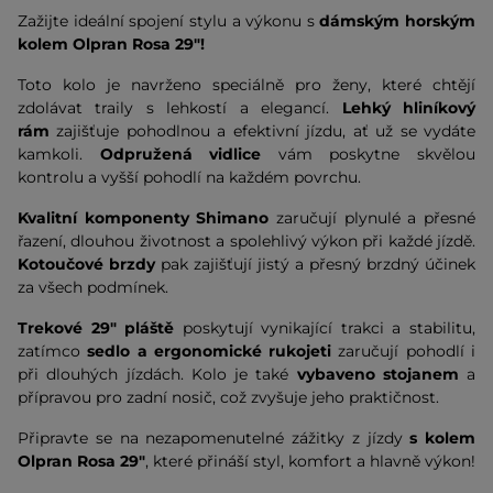
Zažijte ideální spojení stylu a výkonu s
dámským horským
kolem
Olpran Rosa 29"
!
Toto kolo je navrženo speciálně pro ženy, které chtějí
zdolávat traily s lehkostí a elegancí.
Lehký hliníkový
rám
zajišťuje pohodlnou a efektivní jízdu, ať už se vydáte
kamkoli.
Odpružená vidlice
vám poskytne skvělou
kontrolu a vyšší pohodlí na každém povrchu.
Kvalitní komponenty Shimano
zaručují plynulé a přesné
řazení, dlouhou životnost a spolehlivý výkon při každé jízdě.
Kotoučové brzdy
pak zajišťují jistý a přesný brzdný účinek
za všech podmínek.
Trekové 29" pláště
poskytují vynikající trakci a stabilitu,
zatímco
sedlo a ergonomické rukojeti
zaručují pohodlí i
při dlouhých jízdách. Kolo je také
vybaveno stojanem
a
přípravou pro zadní nosič, což zvyšuje jeho praktičnost.
Připravte se na nezapomenutelné zážitky z jízdy
s kolem
Olpran Rosa 29"
, které přináší styl, komfort a hlavně výkon!