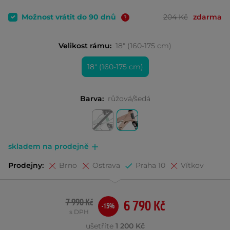
Možnost vrátit do 90 dnů
204 Kč
zdarma
Velikost rámu:
18" (160-175 cm)
18" (160-175 cm)
Barva:
růžová/šedá
skladem na prodejně
Prodejny:
Brno
Ostrava
Praha 10
Vítkov
7 990 Kč
6 790 Kč
-15%
s DPH
ušetříte
1 200 Kč