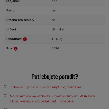
Stojánek
ano
Retro
ne
Určeno pro seniory
ne
Určení
dámské
Hmotnost
15.10 kg
Rok
2026
Potřebujete poradit?
7 důvodů, proč si pořídit eliptický trenažér
Nová sezóna ve vzduchu - trampolíny inSPORTline
Irbiso vynesou do oblak děti i dospělé