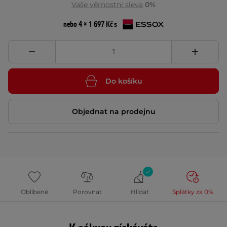
Vaše věrnostní sleva
0%
nebo 4 × 1 697 Kč s
Do košíku
Objednat na prodejnu
Oblíbené
Porovnat
Hlídat
Splátky za 0%