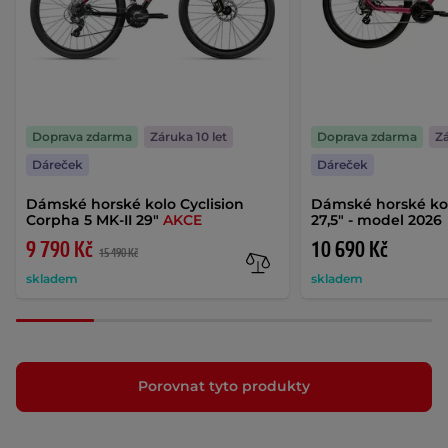
Doprava zdarma
Záruka 10 let
Doprava zdarma
Zá
Dáreček
Dáreček
Dámské horské kolo Cyclision
Dámské horské kol
Corpha 5 MK-II 29"
AKCE
27,5" - model 2026
9 790 Kč
10 690 Kč
15 490 Kč
skladem
skladem
Porovnat tyto produkty