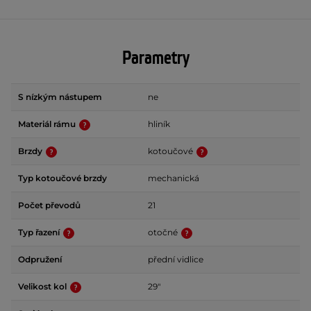
Parametry
S nízkým nástupem
ne
Materiál rámu
hliník
Brzdy
kotoučové
Typ kotoučové brzdy
mechanická
Počet převodů
21
Typ řazení
otočné
Odpružení
přední vidlice
Velikost kol
29"