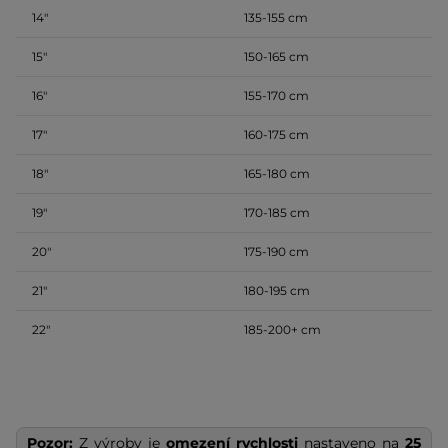
14″
135-155 cm
15″
150-165 cm
16″
155-170 cm
17″
160-175 cm
18″
165-180 cm
19″
170-185 cm
20″
175-190 cm
21″
180-195 cm
22″
185-200+ cm
Pozor:
Z výroby je
omezení rychlosti
nastaveno na
25