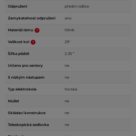
Odpružení
přední vidlice
Zamykatelnost odpružení
ano
Materiál rámu
hliník
Velikost kol
29"
Šířka pláště
2.35 ʺ
Určeno pro seniory
ne
S nízkým nástupem
ne
Typ elektrokola
horská
Mullet
ne
Skládací konstrukce
ne
Teleskopická sedlovka
ne