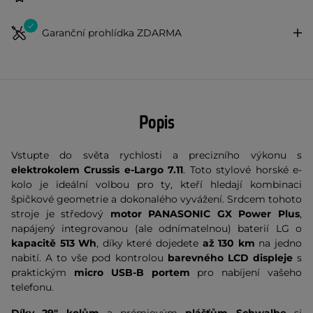
Garanční prohlídka ZDARMA
Popis
Vstupte do světa rychlosti a precizního výkonu s
elektrokolem Crussis e-Largo 7.11
. Toto stylové horské e-
kolo je ideální volbou pro ty, kteří hledají kombinaci
špičkové geometrie a dokonalého vyvážení. Srdcem tohoto
stroje je středový
motor PANASONIC GX Power Plus
,
napájený integrovanou (ale odnímatelnou) baterií LG o
kapacitě 513 Wh
, díky které dojedete
až 130 km
na jedno
nabití. A to vše pod kontrolou
barevného LCD displeje
s
praktickým
micro USB-B portem
pro nabíjení vašeho
telefonu.