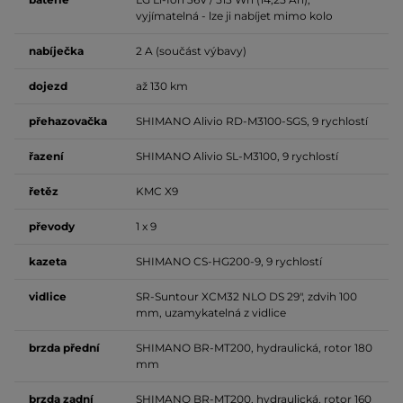
vyjímatelná - lze ji nabíjet mimo kolo
nabíječka
2 A (součást výbavy)
dojezd
až 130 km
přehazovačka
SHIMANO Alivio RD-M3100-SGS, 9 rychlostí
řazení
SHIMANO Alivio SL-M3100, 9 rychlostí
řetěz
KMC X9
převody
1 x 9
kazeta
SHIMANO CS-HG200-9, 9 rychlostí
vidlice
SR-Suntour XCM32 NLO DS 29", zdvih 100
mm, uzamykatelná z vidlice
brzda přední
SHIMANO BR-MT200, hydraulická, rotor 180
mm
brzda zadní
SHIMANO BR-MT200, hydraulická, rotor 160