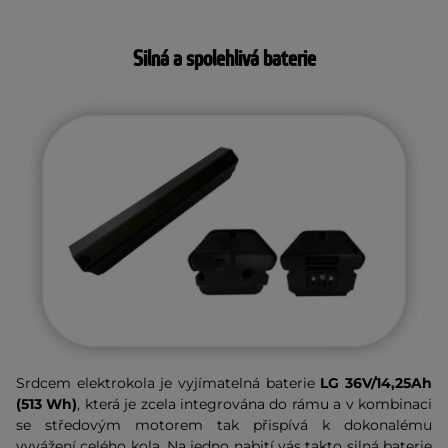
Silná a spolehlivá baterie
Srdcem elektrokola je vyjímatelná baterie
LG 36V/14,25Ah
(513 Wh)
, která je zcela integrována do rámu a v kombinaci
se středovým motorem tak přispívá k dokonalému
vyvážení celého kola. Na jedno nabití vás takto silná baterie