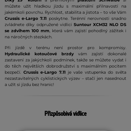
Díky 29" kolům
a prémiovým
plášťům Schwalbe
si
můžete užít hladkou jízdu s maximální přilnavostí na
jakémkoli povrchu. Rychlost, stabilita a jistota – to vše Vám
Crussis e-Largo 7.11
poskytne. Terénní nerovnosti snadno
zvládnete díky odpružené vidlici
Suntour XCM32 NLO DS
se zdvihem 100 mm
, která vám zajistí pohodlný zážitek i
na náročných stezkách.
Při jízdě v terénu není prostor pro kompromisy.
Hydraulické kotoučové brzdy
vám zajistí dokonalé
zastavení za jakýchkoli podmínek, takže se můžete vydat i
do těch největších dobrodružství s maximálním pocitem
bezpečí.
Crussis e-Largo 7.11
je vaše vstupenka do světa
nezastavitelných cyklistických výzev – stačí jen nasednout
a užít si jízdu bez hranic!
Přizpůsobivá vidlice