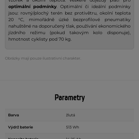
vzorek a okolní teplota. Veškeré dojezdy platí pro
optimální podmínky
. Optimální či ideální podmínky
jsou: rovný/plochý terén bez protivětru, okolní teplota
20 °C, mimořádně úzké bezprofilové pneumatiky
nahuštěné na doporučený tlak, používání ekonomického
jízdního režimu (pokud takovým kolo disponuje),
hmotnost cyklisty pod 70 kg.
Obrázky mají pouze ilustrativní charakter.
Parametry
Barva
žlutá
Výdrž baterie
513 Wh