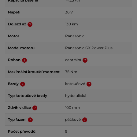
Kapacita baterie
14,25 Ah
Napětí
36 V
Dojezd až
130 km
Motor
Panasonic
Model motoru
Panasonic GX Power Plus
Pohon
centrální
Maximální kroutící moment
75 Nm
Brzdy
kotoučové
Typ kotoučové brzdy
hydraulická
Zdvih vidlice
100 mm
Typ řazení
páčkové
Počet převodů
9