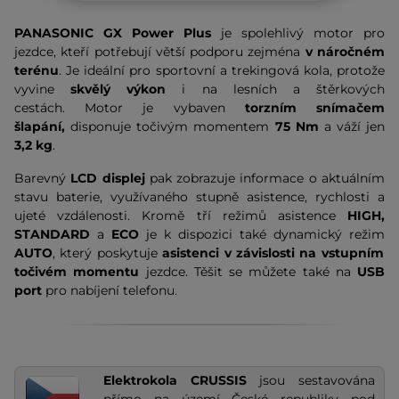
PANASONIC GX Power Plus
je spolehlivý motor pro
jezdce, kteří potřebují větší podporu zejména
v náročném
terénu
. Je ideální pro sportovní a trekingová kola, protože
vyvine
skvělý výkon
i na lesních a štěrkových
cestách. Motor je vybaven
torzním snímačem
šlapání,
disponuje točivým momentem
75 Nm
a
váží jen
3,2 kg
.
Barevný
LCD displej
pak zobrazuje informace o aktuálním
stavu baterie, využívaného stupně asistence, rychlosti a
ujeté vzdálenosti. Kromě tří režimů asistence
HIGH,
STANDARD
a
ECO
je k dispozici také dynamický režim
AUTO
, který poskytuje
asistenci v závislosti na vstupním
točivém momentu
jezdce. Těšit se můžete také na
USB
port
pro nabíjení telefonu.
Elektrokola CRUSSIS
jsou sestavována