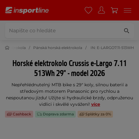
ká elektrokola
Pánská horská elektrokola
IN: E-LARGO7.11-513WH
Horské elektrokolo Crussis e-Largo 7.11
513Wh 29" - model 2026
Nepřehlédnutelný MTB bike s 29" koly, silnou baterií a
středovým motorem Panasonic pro rychlou a
nespoutanou jízdu! Užijte si hydraulické brzdy, odpruženou
vidlici i skvělé vyvážení!
více
Cashback
Doprava zdarma
Splátky za 0%