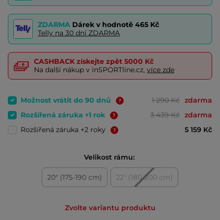
ZDARMA
Dárek v hodnotě
465 Kč
Telly na 30 dní ZDARMA
CASHBACK
získejte zpět
5000 Kč
Na další nákup v inSPORTline.cz,
více zde
Možnost vrátit do 90 dnů
1 290 Kč
zdarma
Rozšířená záruka +1 rok
3 439 Kč
zdarma
Rozšířená záruka +2 roky
5 159 Kč
Velikost rámu:
20" (175-190 cm)
22" (180-200 cm)
Zvolte variantu produktu