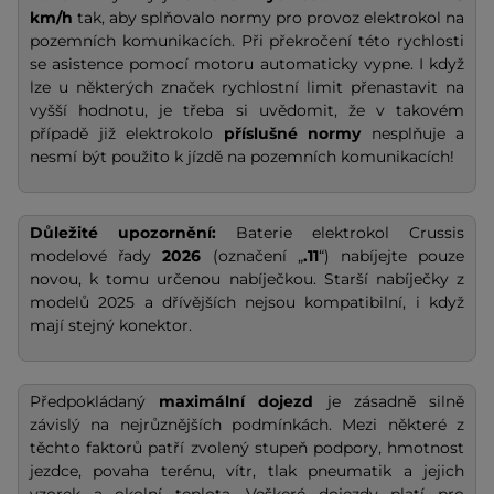
km/h
tak, aby splňovalo normy pro provoz elektrokol na
pozemních komunikacích. Při překročení této rychlosti
se asistence pomocí motoru automaticky vypne. I když
lze u některých značek rychlostní limit přenastavit na
vyšší hodnotu, je třeba si uvědomit, že v takovém
případě již elektrokolo
příslušné normy
nesplňuje a
nesmí být použito k jízdě na pozemních komunikacích!
Důležité upozornění:
Baterie elektrokol Crussis
modelové řady
2026
(označení „
.11
“) nabíjejte pouze
novou, k tomu určenou nabíječkou. Starší nabíječky z
modelů 2025 a dřívějších nejsou kompatibilní, i když
mají stejný konektor.
Předpokládaný
maximální dojezd
je zásadně silně
závislý na nejrůznějších podmínkách. Mezi některé z
těchto faktorů patří zvolený stupeň podpory, hmotnost
jezdce, povaha terénu, vítr, tlak pneumatik a jejich