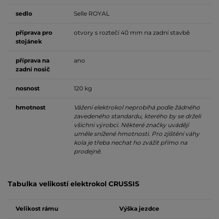
sedlo
Selle ROYAL
příprava pro
otvory s roztečí 40 mm na zadní stavbě
stojánek
příprava na
ano
zadní nosič
nosnost
120 kg
hmotnost
Vážení elektrokol neprobíhá podle žádného
zavedeného standardu, kterého by se drželi
všichni výrobci. Některé značky uvádějí
uměle snížené hmotnosti. Pro zjištění váhy
kola je třeba nechat ho zvážit přímo na
prodejně.
Tabulka velikostí elektrokol CRUSSIS
Velikost rámu
Výška jezdce