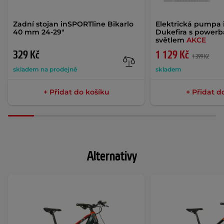
Zadní stojan inSPORTline Bikarlo
Elektrická pumpa 
40 mm 24-29"
Dukefira s power
světlem
AKCE
329 Kč
1 129 Kč
1 399 Kč
skladem na prodejně
skladem
+ Přidat do košíku
+ Přidat d
Alternativy