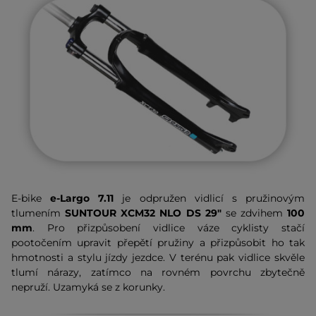
E-bike
e-Largo 7.11
je odpružen vidlicí s pružinovým
tlumením
SUNTOUR XCM32 NLO DS 29"
se zdvihem
100
mm
. Pro přizpůsobení vidlice váze cyklisty stačí
pootočením upravit přepětí pružiny a přizpůsobit ho tak
hmotnosti a stylu jízdy jezdce. V terénu pak vidlice skvěle
tlumí nárazy, zatímco na rovném povrchu zbytečně
nepruží. Uzamyká se z korunky.