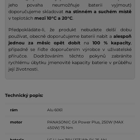
jeho povaha neumožňuje baterii vyjmout)
doporučujeme skladovat
na stinném a suchém místě
v teplotách
mezi 10°C a 20°C
.
Předpokládáte-li, že produkt nebudete delší dobu
používat, obecně doporučujeme baterii nabít a
alespoň
jednou za měsíc opět dobít
na
100 % kapacity
,
případně se řiďte doporučením výrobce v uživatelské
příručce. Dodržováním těchto pokynů zabráníte
rychlému úbytku jmenovité kapacity baterie v průběhu
její životnosti.
Technický popis:
rám
Alu 6061
motor
PANASONIC GX Power Plus, 250W (MAX
450W) 75 Nm
baterie
LG Li-Ion 36V / 513 Wh (14,25 Ah),