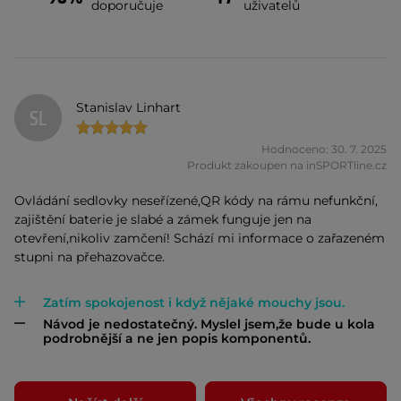
doporučuje
uživatelů
Stanislav Linhart
SL
Hodnoceno: 30. 7. 2025
Produkt zakoupen na inSPORTline.cz
Ovládání sedlovky neseřízené,QR kódy na rámu nefunkční,
zajištění baterie je slabé a zámek funguje jen na
otevření,nikoliv zamčení! Schází mi informace o zařazeném
stupni na přehazovačce.
Zatím spokojenost i když nějaké mouchy jsou.
Návod je nedostatečný. Myslel jsem,že bude u kola
podrobnější a ne jen popis komponentů.