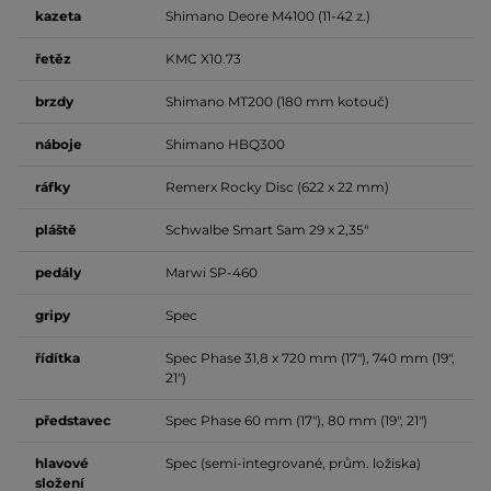
kazeta
Shimano Deore M4100 (11-42 z.)
řetěz
KMC X10.73
brzdy
Shimano MT200 (180 mm kotouč)
náboje
Shimano HBQ300
ráfky
Remerx Rocky Disc (622 x 22 mm)
pláště
Schwalbe Smart Sam 29 x 2,35"
pedály
Marwi SP-460
gripy
Spec
řídítka
Spec Phase 31,8 x 720 mm (17"), 740 mm (19",
21")
představec
Spec Phase 60 mm (17"), 80 mm (19", 21")
hlavové
Spec (semi-integrované, prům. ložiska)
složení