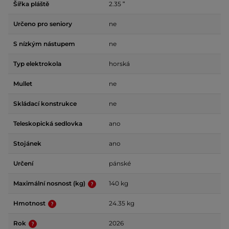
Šířka pláště
2.35 ʺ
Určeno pro seniory
ne
S nízkým nástupem
ne
Typ elektrokola
horská
Mullet
ne
Skládací konstrukce
ne
Teleskopická sedlovka
ano
Stojánek
ano
Určení
pánské
Maximální nosnost (kg)
140 kg
Hmotnost
24.35 kg
Rok
2026