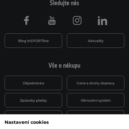
Sledujte nás
Facebook
Youtube
Instagram
LinkedIn
Blog inSPORTline
Aktuality
Vše o nákupu
Objednávka
Cena a druhy dopravy
Způsoby platby
Věrnostní systém
Montáž a servis
Reklamace a záruka
Nastavení cookies