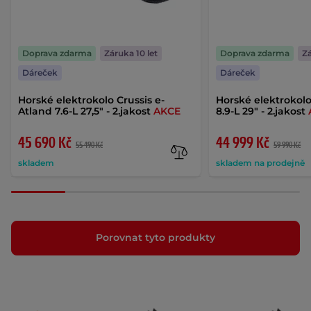
Doprava zdarma
Záruka 10 let
Doprava zdarma
Zá
Dáreček
Dáreček
Horské elektrokolo Crussis e-
Horské elektrokolo
Atland 7.6-L 27,5" - 2.jakost
AKCE
8.9-L 29" - 2.jakost
45 690 Kč
44 999 Kč
55 490 Kč
59 990 Kč
skladem
skladem na prodejně
Porovnat tyto produkty