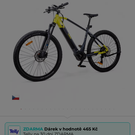
ZDARMA
Dárek v hodnotě
465 Kč
Telly na 30 dní ZDARMA