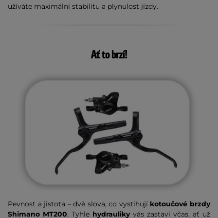
užíváte maximální stabilitu a plynulost jízdy.
Ať to brzí!
Pevnost a jistota – dvě slova, co vystihují
kotoučové brzdy
Shimano MT200
. Tyhle
hydrauliky
vás zastaví včas, ať už