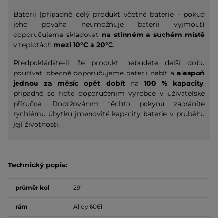
Baterii (případně celý produkt včetně baterie - pokud
jeho povaha neumožňuje baterii vyjmout)
doporučujeme skladovat
na stinném a suchém místě
v teplotách
mezi 10°C a 20°C
.
Předpokládáte-li, že produkt nebudete delší dobu
používat, obecně doporučujeme baterii nabít a
alespoň
jednou za měsíc opět dobít
na
100 % kapacity
,
případně se řiďte doporučením výrobce v uživatelské
příručce. Dodržováním těchto pokynů zabráníte
rychlému úbytku jmenovité kapacity baterie v průběhu
její životnosti.
Technický popis:
průměr kol
29"
rám
Alloy 6061