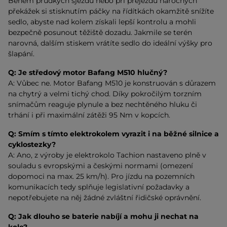
Během prudkých sjezdů nebo při přejezdu náročných
překážek si stisknutím páčky na řídítkách okamžitě snížíte
sedlo, abyste nad kolem získali lepší kontrolu a mohli
bezpečně posunout těžiště dozadu. Jakmile se terén
narovná, dalším stiskem vrátíte sedlo do ideální výšky pro
šlapání.
Q:
Je středový motor Bafang M510 hlučný?
A: Vůbec ne. Motor Bafang M510 je konstruován s důrazem
na chytrý a velmi tichý chod. Díky pokročilým torzním
snímačům reaguje plynule a bez nechtěného hluku či
trhání i při maximální zátěži 95 Nm v kopcích.
Q:
Smím s tímto elektrokolem vyrazit i na běžné silnice a
cyklostezky?
A: Ano, z výroby je elektrokolo Tachion nastaveno plně v
souladu s evropskými a českými normami (omezení
dopomoci na max. 25 km/h). Pro jízdu na pozemních
komunikacích tedy splňuje legislativní požadavky a
nepotřebujete na něj žádné zvláštní řidičské oprávnění.
Q:
Jak dlouho se baterie nabíjí a mohu ji nechat na
kole?