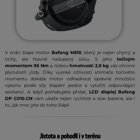
V srdci šlape motor
Bafang M510
, který je nejen chytrý a
tichý, ale hlavně nadupaný silou. S jeho
točivým
momentem 95 Nm
a nízkou
hmotností 2,9 kg
vás ohromí
plynulostí jízdy. Díky vysoké citlivosti snímače točivého
momentu dokáže motor odhadnout správné množství
výkonu podle síly šlapání jezdce a vytočit odpovídající
asistenci. A když potřebujete přidat,
LCD displej Bafang
DP C010.CN
vám ukáže nejen rychlost a stav baterie, ale i
to, jak moc jste do toho šlápli.
Jistota a pohodlí i v terénu