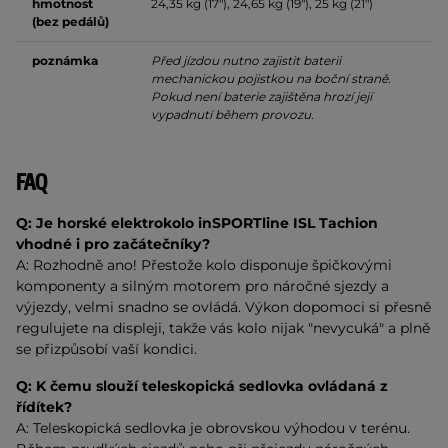
hmotnost
24,35 kg (17"), 24,65 kg (19"), 25 kg (21")
(bez pedálů)
poznámka
Před jízdou nutno zajistit baterii
mechanickou pojistkou na boční straně.
Pokud není baterie zajištěna hrozí její
vypadnutí během provozu.
FAQ
Q: Je horské elektrokolo inSPORTline ISL Tachion
vhodné i pro začátečníky?
A: Rozhodně ano! Přestože kolo disponuje špičkovými
komponenty a silným motorem pro náročné sjezdy a
výjezdy, velmi snadno se ovládá. Výkon dopomoci si přesně
regulujete na displeji, takže vás kolo nijak "nevycuká" a plně
se přizpůsobí vaší kondici.
Q:
K čemu slouží teleskopická sedlovka ovládaná z
řídítek?
A: Teleskopická sedlovka je obrovskou výhodou v terénu.