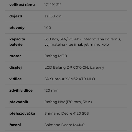
velikost rámu
17", 19", 21"
dojezd
až 150 km
převody
1x10
kapacita
630 Wh, 36V/17,5 Ah - integrovaná do rámu,
baterie
vyjímatelná - lze ji nabíjet mimo kolo
motor
Bafang M510
displej
LCD Bafang DP C010.CN, barevný
vidlice
SR Suntour XCM32 ATB NLO
zdvih vidlice
120 mm
převodník
Bafang NW (170 mm, 38 z.)
přehazovačka
Shimano Deore 4120 SGS
řazení
Shimano Deore M4100