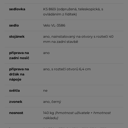
sedlovka
KS 860i (odpružená, teleskopická, s
ovládáním z řídítek)
sedlo
Velo VL-3586
stojánek
ano, nainstalovaný na otvory s roztečí 40
mm na zadní stavbě
příprava na
ano
zadní nosič
příprava na
ano, s roztečí otvorů 6,4 cm
držák na
nápoje
světla
ne
zvonek
ano, černý
nosnost
140 kg
(hmotnost uživatele + hmotnost
nákladu)