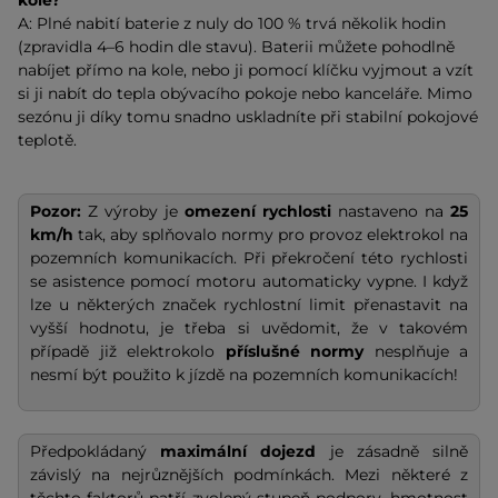
A: Plné nabití baterie z nuly do 100 % trvá několik hodin
(zpravidla 4–6 hodin dle stavu). Baterii můžete pohodlně
nabíjet přímo na kole, nebo ji pomocí klíčku vyjmout a vzít
si ji nabít do tepla obývacího pokoje nebo kanceláře. Mimo
sezónu ji díky tomu snadno uskladníte při stabilní pokojové
teplotě.
Pozor:
Z výroby je
omezení rychlosti
nastaveno na
25
km/h
tak, aby splňovalo normy pro provoz elektrokol na
pozemních komunikacích. Při překročení této rychlosti
se asistence pomocí motoru automaticky vypne. I když
lze u některých značek rychlostní limit přenastavit na
vyšší hodnotu, je třeba si uvědomit, že v takovém
případě již elektrokolo
příslušné normy
nesplňuje a
nesmí být použito k jízdě na pozemních komunikacích!
Předpokládaný
maximální dojezd
je zásadně silně
závislý na nejrůznějších podmínkách. Mezi některé z
těchto faktorů patří zvolený stupeň podpory, hmotnost