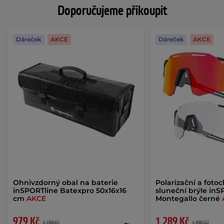
Doporučujeme přikoupit
Dáreček
AKCE
Dáreček
AKCE
Ohnivzdorný obal na baterie
Polarizační a foto
inSPORTline Batexpro 50x16x16
sluneční brýle inS
cm
AKCE
Montegallo černé
979 Kč
1 289 Kč
1 199 Kč
1 490 Kč