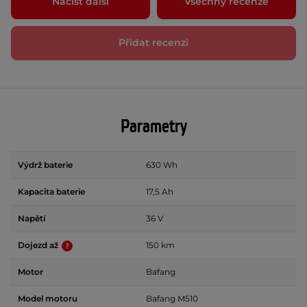
Načíst další
Všechny recenze
Přidat recenzi
Parametry
Výdrž baterie
630 Wh
Kapacita baterie
17,5 Ah
Napětí
36 V
Dojezd až
150 km
Motor
Bafang
Model motoru
Bafang M510