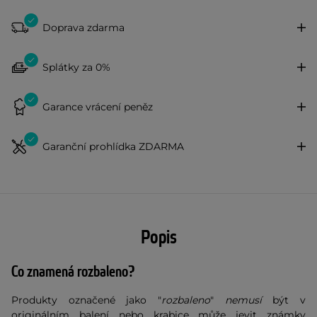
Doprava zdarma
Splátky za 0%
Garance vrácení peněz
Garanční prohlídka ZDARMA
Popis
Co znamená rozbaleno?
Produkty označené jako "
rozbaleno
"
nemusí
být v
originálním balení nebo krabice může jevit známky