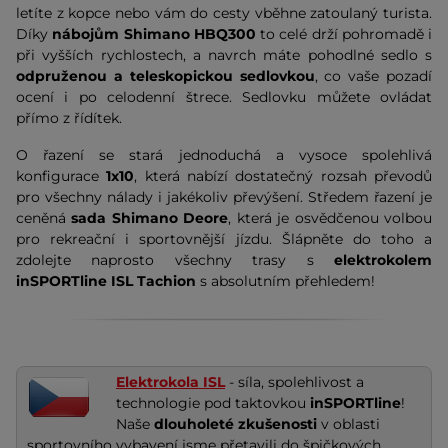
letíte z kopce nebo vám do cesty vběhne zatoulaný turista.
Díky
nábojům Shimano HBQ300
to celé drží pohromadě i
při vyšších rychlostech, a navrch máte pohodlné sedlo s
odpruženou a teleskopickou sedlovkou
, co vaše pozadí
ocení i po celodenní štrece. Sedlovku můžete ovládat
přímo z řídítek.
O řazení se stará jednoduchá a vysoce spolehlivá
konfigurace
1x10
, která nabízí dostatečný rozsah převodů
pro všechny nálady i jakékoliv převýšení. Středem řazení je
ceněná
sada Shimano Deore
, která je osvědčenou volbou
pro rekreační i sportovnější jízdu. Šlápněte do toho a
zdolejte naprosto všechny trasy s
elektrokolem
inSPORTline ISL Tachion
s absolutním přehledem!
Elektrokola ISL
- síla, spolehlivost a
technologie pod taktovkou
inSPORTline
!
Naše
dlouholeté zkušenosti
v oblasti
sportovního vybavení jsme přetavili do špičkových