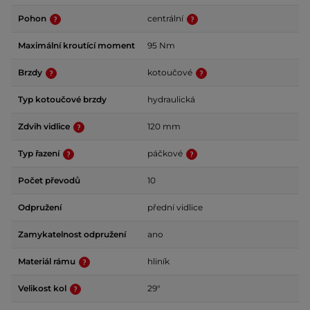
Pohon
centrální
Maximální kroutící moment
95 Nm
Brzdy
kotoučové
Typ kotoučové brzdy
hydraulická
Zdvih vidlice
120 mm
Typ řazení
páčkové
Počet převodů
10
Odpružení
přední vidlice
Zamykatelnost odpružení
ano
Materiál rámu
hliník
Velikost kol
29"