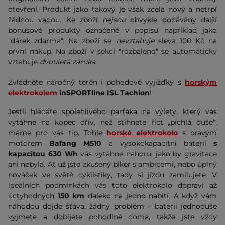
otevření. Produkt jako takový je však zcela nový a netrpí
žádnou vadou. Ke zboží
nejsou
obvykle dodávány další
bonusové produkty označené v popisu například jako
"dárek zdarma". Na zboží se
nevztahuje
sleva 100 Kč na
první nákup. Na zboží v sekci "rozbaleno" se automaticky
vztahuje
dvouletá záruka
.
Zvládněte náročný terén i pohodové vyjížďky s
horským
elektrokolem
inSPORTline ISL Tachion
!
Jestli hledáte spolehlivého parťáka na výlety, který vás
vytáhne na kopec dřív, než stihnete říct „píchlá duše“,
máme pro vás tip. Tohle
horské elektrokolo
s dravým
motorem
Bafang M510
a vysokokapacitní baterií
s
kapacitou 630 Wh
vás vytáhne nahoru, jako by gravitace
ani nebyla. Ať už jste zkušený biker s ambicemi, nebo úplný
nováček ve světě cyklistiky, tady si jízdu zamilujete. V
ideálních podmínkách vás toto elektrokolo dopraví až
úctyhodných
150 km
daleko na jedno nabití. A když vám
náhodou dojde šťáva, žádný problém – baterii jednoduše
vyjmete a dobijete pohodlně doma, takže jste vždy