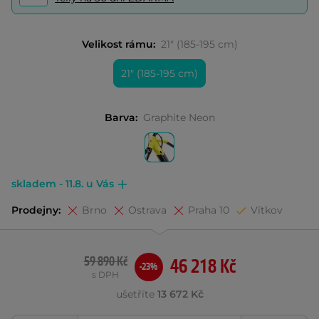
Velikost rámu:
21" (185-195 cm)
21" (185-195 cm)
Barva:
Graphite Neon
skladem - 11.8. u Vás
Prodejny:
Brno
Ostrava
Praha 10
Vítkov
59 890 Kč
46 218 Kč
-23%
s DPH
ušetříte
13 672 Kč