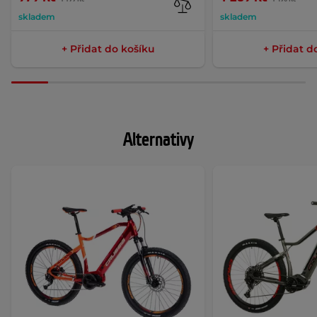
skladem
skladem
+ Přidat do košíku
+ Přidat d
Alternativy