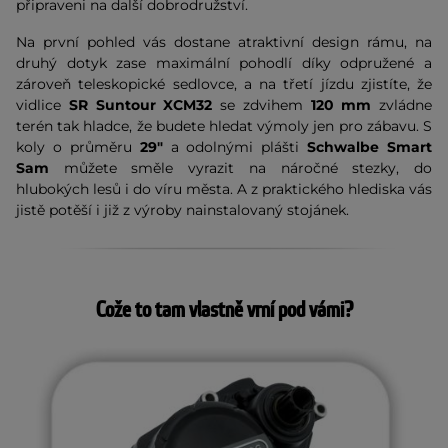
připraveni na další dobrodružství.
Na první pohled vás dostane atraktivní design rámu, na
druhý dotyk zase maximální pohodlí díky odpružené a
zároveň teleskopické sedlovce, a na třetí jízdu zjistíte, že
vidlice
SR Suntour XCM32
se zdvihem
120 mm
zvládne
terén tak hladce, že budete hledat výmoly jen pro zábavu. S
koly o průměru
29"
a odolnými plášti
Schwalbe Smart
Sam
můžete směle vyrazit na náročné stezky, do
hlubokých lesů i do víru města. A z praktického hlediska vás
jistě potěší i již z výroby nainstalovaný stojánek.
Cože to tam vlastně vrní pod vámi?