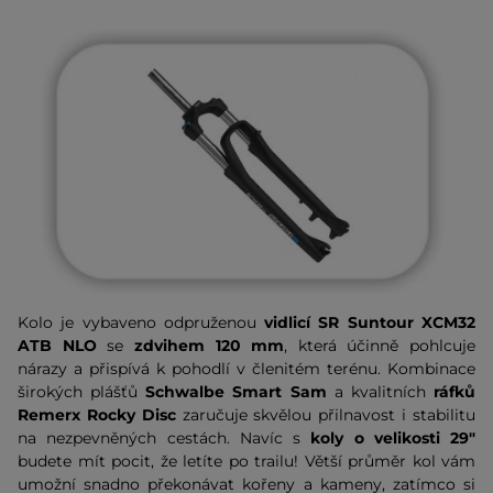
Kolo je vybaveno odpruženou
vidlicí SR Suntour XCM32
ATB NLO
se
zdvihem 120 mm
, která účinně pohlcuje
nárazy a přispívá k pohodlí v členitém terénu. Kombinace
širokých plášťů
Schwalbe Smart Sam
a kvalitních
ráfků
Remerx Rocky Disc
zaručuje skvělou přilnavost i stabilitu
na nezpevněných cestách. Navíc s
koly o velikosti 29"
budete mít pocit, že letíte po trailu! Větší průměr kol vám
umožní snadno překonávat kořeny a kameny, zatímco si