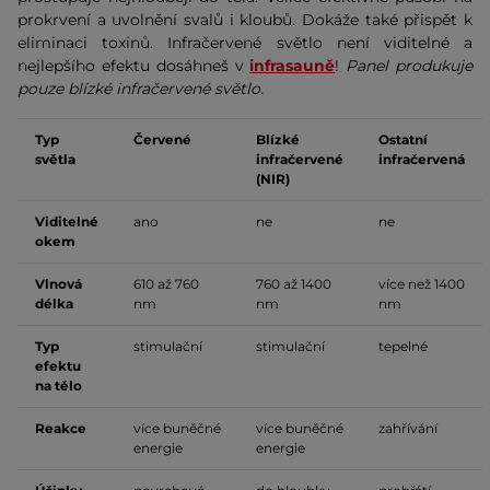
prokrvení a uvolnění svalů i kloubů. Dokáže také přispět k
eliminaci toxinů. Infračervené světlo není viditelné a
nejlepšího efektu dosáhneš v
infrasauně
!
Panel produkuje
pouze blízké infračervené světlo.
Typ
Červené
Blízké
Ostatní
světla
infračervené
infračervená
(NIR)
Viditelné
ano
ne
ne
okem
Vlnová
610 až 760
760 až 1400
více než 1400
délka
nm
nm
nm
Typ
stimulační
stimulační
tepelné
efektu
na tělo
Reakce
více buněčné
více buněčné
zahřívání
energie
energie