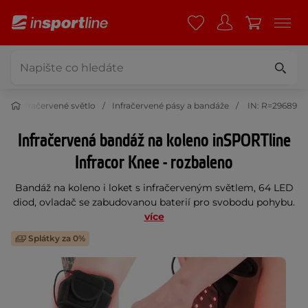
e
Infračervené světlo
Infračervené pásy a bandáže
IN: R=29689
Infračervená bandáž na koleno inSPORTline
Infracor Knee - rozbaleno
Bandáž na koleno i loket s infračerveným světlem, 64 LED
diod, ovladač se zabudovanou baterií pro svobodu pohybu.
více
Splátky za 0%