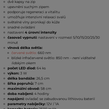
dvě kapsy na zip
upevnění suchým zipem
podporuje regeneraci a vitalitu
umožňuje intenzivní relaxaci svalů
světelné vlny pronikají do kůže
snadné ovládání
nastavení
4 úrovní intenzity
časovač vypnutí:
nastavení v rozmezí 5/10/15/20/25/30
minut
vlnová délka světla:
červené světlo:
660 nm
blízké infračervené světlo: 850 nm
- není viditelné
lidským okem
počet LED diod:
64 ks
výkon:
3 W
délka bandáže:
26,5 cm
šířka popruhů:
7 cm
maximální obvod:
58 cm
doba nabíjení:
4 hodiny
napájení:
ovladač se zabudovanou lithiovou baterií
parametry nabíječky:
12V / 1A
kapacita baterie:
2500 mAh