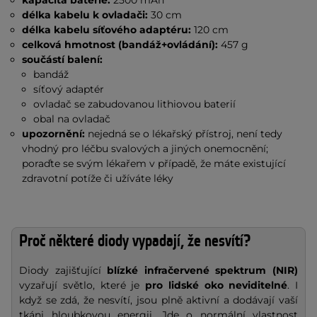
délka kabelu k ovladači:
30 cm
délka kabelu síťového adaptéru:
120 cm
celková hmotnost (bandáž+ovládání):
457 g
součástí balení:
bandáž
síťový adaptér
ovladač se zabudovanou lithiovou baterií
obal na ovladač
upozornění:
nejedná se o lékařský přístroj, není tedy
vhodný pro léčbu svalových a jiných onemocnění;
poraďte se svým lékařem v případě, že máte existující
zdravotní potíže či užíváte léky
Proč některé diody vypadají, že nesvítí?
Diody zajišťující
blízké infračervené spektrum (NIR)
vyzařují světlo, které je
pro lidské oko neviditelné
. I
když se zdá, že nesvítí, jsou plně aktivní a dodávají vaší
tkáni hloubkovou energii. Jde o normální vlastnost