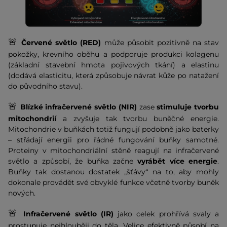
🚨
Červené světlo (RED)
může působit pozitivně na stav
pokožky, krevního oběhu a podporuje produkci kolagenu
(základní stavební hmota pojivových tkání) a elastinu
(dodává elasticitu, která způsobuje návrat kůže po natažení
do původního stavu).
🚨
Blízké infračervené světlo (NIR)
zase
stimuluje tvorbu
mitochondrií
a zvyšuje tak tvorbu buněčné energie.
Mitochondrie v buňkách totiž fungují podobně jako baterky
– střádají energii pro řádné fungování buňky samotné.
Proteiny v mitochondriální stěně reagují na infračervené
světlo a způsobí, že buňka začne
vyrábět více energie
.
Buňky tak dostanou dostatek „šťávy“ na to, aby mohly
dokonale provádět své obvyklé funkce včetně tvorby buněk
nových.
🚨
Infračervené světlo (IR)
jako celek prohřívá svaly a
prostupuje nejhlouběji do těla. Velice efektivně působí na