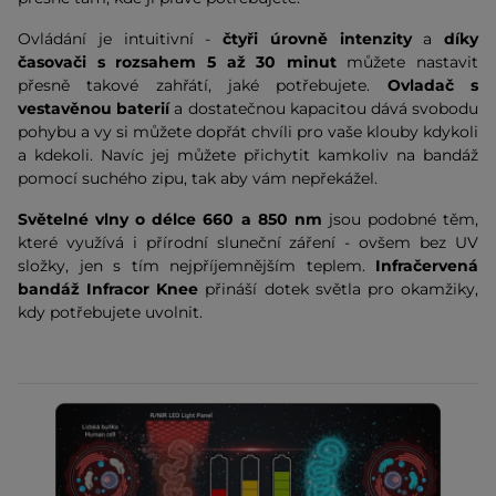
Ovládání je intuitivní -
čtyři úrovně intenzity
a
díky
časovači s rozsahem 5 až 30 minut
můžete nastavit
přesně takové zahřátí, jaké potřebujete.
Ovladač s
vestavěnou baterií
a dostatečnou kapacitou dává svobodu
pohybu a vy si můžete dopřát chvíli pro vaše klouby kdykoli
a kdekoli. Navíc jej můžete přichytit kamkoliv na bandáž
pomocí suchého zipu, tak aby vám nepřekážel.
Světelné vlny o délce 660 a 850 nm
jsou podobné těm,
které využívá i přírodní sluneční záření - ovšem bez UV
složky, jen s tím nejpříjemnějším teplem.
Infračervená
bandáž Infracor Knee
přináší dotek světla pro okamžiky,
kdy potřebujete uvolnit.