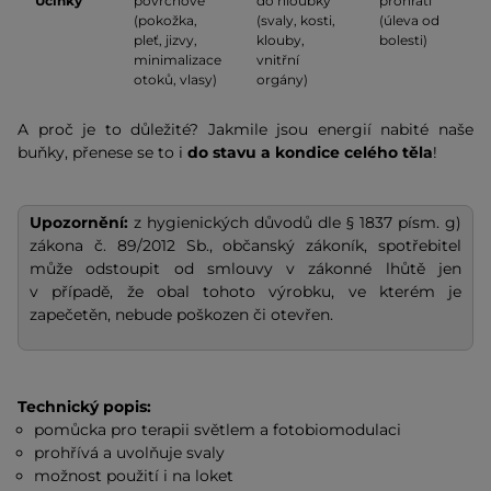
Účinky
povrchové
do hloubky
prohřátí
(pokožka,
(svaly, kosti,
(úleva od
pleť, jizvy,
klouby,
bolesti)
minimalizace
vnitřní
otoků, vlasy)
orgány)
A proč je to důležité? Jakmile jsou energií nabité naše
buňky, přenese se to i
do stavu a kondice celého těla
!
Upozornění:
z hygienických důvodů dle § 1837 písm. g)
zákona č. 89/2012 Sb., občanský zákoník, spotřebitel
může odstoupit od smlouvy v zákonné lhůtě jen
v případě, že obal tohoto výrobku, ve kterém je
zapečetěn, nebude poškozen či otevřen.
Technický popis:
pomůcka pro terapii světlem a fotobiomodulaci
prohřívá a uvolňuje svaly
možnost použití i na loket