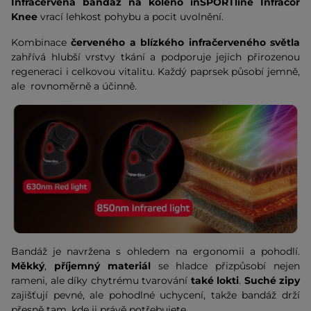
Infračervená bandáž na koleno inSPORTline Infracor
Knee
vrací lehkost pohybu a pocit uvolnění.
Kombinace
červeného a blízkého infračerveného světla
zahřívá hlubší vrstvy tkání a podporuje jejich přirozenou
regeneraci i celkovou vitalitu. Každý paprsek působí jemně,
ale rovnoměrně a účinně.
Bandáž je navržena s ohledem na ergonomii a pohodlí.
Měkký
,
příjemný materiál
se hladce přizpůsobí nejen
rameni, ale díky chytrému tvarování
také lokti
.
Suché zipy
zajišťují pevné, ale pohodlné uchycení, takže bandáž drží
přesně tam, kde ji právě potřebujete.