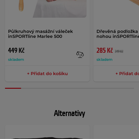
Půlkruhový masážní váleček
Dřevěná podložka
inSPORTline Marlee 500
nohou inSPORTline
449 Kč
285 Kč
349 Kč
skladem
skladem
+ Přidat do košíku
+ Přidat d
Alternativy