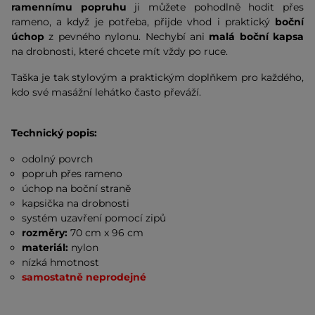
ramennímu popruhu
ji můžete pohodlně hodit přes
rameno, a když je potřeba, přijde vhod i praktický
boční
úchop
z pevného nylonu. Nechybí ani
malá boční kapsa
na drobnosti, které chcete mít vždy po ruce.
Taška je tak stylovým a praktickým doplňkem pro každého,
kdo své masážní lehátko často převáží.
Technický popis:
odolný povrch
popruh přes rameno
úchop na boční straně
kapsička na drobnosti
systém uzavření pomocí zipů
rozměry:
70 cm x 96 cm
materiál:
nylon
nízká hmotnost
samostatně neprodejné