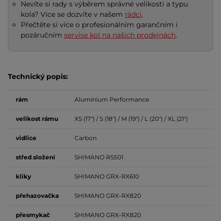
Nevíte si rady s výběrem správné velikosti a typu
kola? Více se dozvíte v našem
rádci
.
Přečtěte si více o profesionálním garančním i
pozáručním
servise kol na našich prodejnách
.
Technický popis:
rám
Aluminium Performance
velikost
rámu
XS (17") / S (18") / M (19") / L (20") / XL (21")
vidlice
Carbon
střed
.
složení
SHIMANO RS501
kliky
SHIMANO GRX-RX610
přehazovačka
SHIMANO GRX-RX820
přesmykač
SHIMANO GRX-RX820