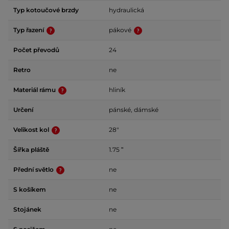
Typ kotoučové brzdy
hydraulická
Typ řazení
pákové
Počet převodů
24
Retro
ne
Materiál rámu
hliník
Určení
pánské, dámské
Velikost kol
28"
Šířka pláště
1.75 ʺ
Přední světlo
ne
S košíkem
ne
Stojánek
ne