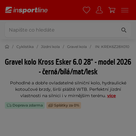
Cyklistika
Jízdní kola
Gravel kola
IN: KREK6Z28X010
Gravel kolo Kross Esker 6.0 28" - model 2026
- černá/bílá/mat/lesk
Pohodlné a dobře ovladatelné silniční kolo, hydraulické
kotoučové brzdy, širší pláště WTB. Perfektní jízdní
vlastnosti na silnici i v mírnějším terénu.
více
Doprava zdarma
Splátky za 0%