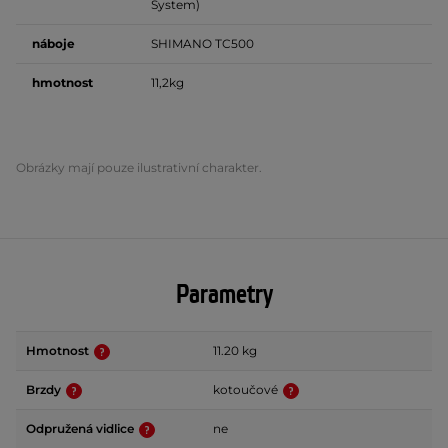
System)
náboje
SHIMANO TC500
hmotnost
11,2kg
Obrázky mají pouze ilustrativní charakter.
Parametry
Hmotnost
11.20 kg
Brzdy
kotoučové
Odpružená vidlice
ne