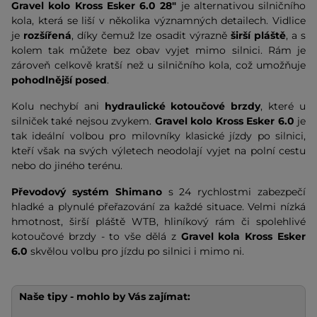
Gravel kolo Kross Esker 6.0 28"
je alternativou silničního
kola, která se liší v několika významných detailech. Vidlice
je
rozšířená
, díky čemuž lze osadit výrazně
širší pláště
, a s
kolem tak můžete bez obav vyjet mimo silnici. Rám je
zároveň celkově kratší než u silničního kola, což umožňuje
pohodlnější posed
.
Kolu nechybí ani
hydraulické
kotoučové brzdy
, které u
silniček také nejsou zvykem.
Gravel kolo Kross Esker 6.0
je
tak ideální volbou pro milovníky klasické jízdy po silnici,
kteří však na svých výletech neodolají vyjet na polní cestu
nebo do jiného terénu.
Převodový systém Shimano
s 24 rychlostmi zabezpečí
hladké a plynulé přeřazování za každé situace. Velmi nízká
hmotnost, širší pláště WTB, hliníkový rám či spolehlivé
kotoučové brzdy - to vše dělá z
G
ravel kola Kross Esker
6.0
skvělou volbu pro jízdu po silnici i mimo ni.
Naše tipy - mohlo by Vás zajímat: