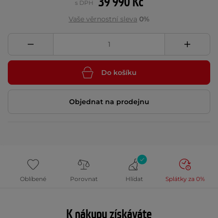
39 990 Kč
s DPH
Vaše věrnostní sleva
0%
Do košíku
Objednat na prodejnu
Oblíbené
Porovnat
Hlídat
Splátky za 0%
K nákupu získáváte