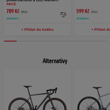
powerbankou a LED světlem
AKCE
789 Kč
599 Kč
999 Kč
729 Kč
skladem
skladem
+ Přidat do košíku
+ Přidat d
Alternativy