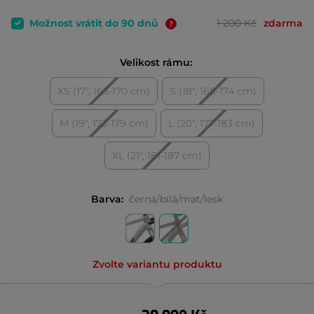
Možnost vrátit do 90 dnů
1 200 Kč
zdarma
Velikost rámu:
XS (17", 163-170 cm)
S (18", 168-174 cm)
M (19", 173-179 cm)
L (20", 177-183 cm)
XL (21", 181-187 cm)
Barva:
černá/bílá/mat/lesk
Zvolte variantu produktu