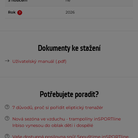
S nosičem
ne
Rok
2026
Dokumenty ke stažení
Uživatelský manuál (.pdf)
Potřebujete poradit?
7 důvodů, proč si pořídit eliptický trenažér
Nová sezóna ve vzduchu - trampolíny inSPORTline
Irbiso vynesou do oblak děti i dospělé
Vaše dostupná posilovna snů! Spouštíme inSPORTline