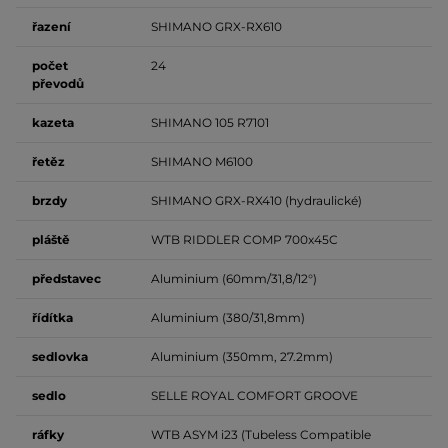
řazení
SHIMANO GRX-RX610
počet
24
převodů
kazeta
SHIMANO 105 R7101
řetěz
SHIMANO M6100
brzdy
SHIMANO GRX-RX410 (hydraulické)
pláště
WTB RIDDLER COMP 700x45C
představec
Aluminium (60mm/31,8/12°)
řídítka
Aluminium (380/31,8mm)
sedlovka
Aluminium (350mm, 27.2mm)
sedlo
SELLE ROYAL COMFORT GROOVE
ráfky
WTB ASYM i23 (Tubeless Compatible