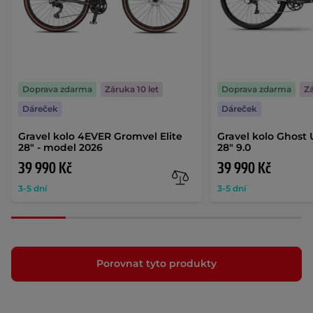
Doprava zdarma
Záruka 10 let
Doprava zdarma
Zá
Dáreček
Dáreček
Gravel kolo 4EVER Gromvel Elite
Gravel kolo Ghost
28" - model 2026
28" 9.0
39 990 Kč
39 990 Kč
3-5 dní
3-5 dní
Porovnat tyto produkty