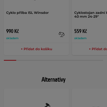
Cyklo přilba ISL Winsdor
Cyklostojan zadní K
40 mm 24-29"
990 Kč
559 Kč
skladem
skladem
+ Přidat do košíku
+ Přidat d
Alternativy