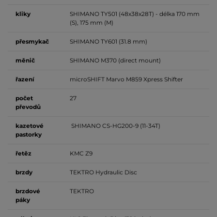
kliky
SHIMANO TY501 (48x38x28T) - délka 170 mm
(S), 175 mm (M)
přesmykač
SHIMANO TY601 (31.8 mm)
měnič
SHIMANO M370 (direct mount)
řazení
microSHIFT Marvo M859 Xpress Shifter
počet
27
převodů
kazetové
SHIMANO CS-HG200-9 (11-34T)
pastorky
řetěz
KMC Z9
brzdy
TEKTRO Hydraulic Disc
brzdové
TEKTRO
páky