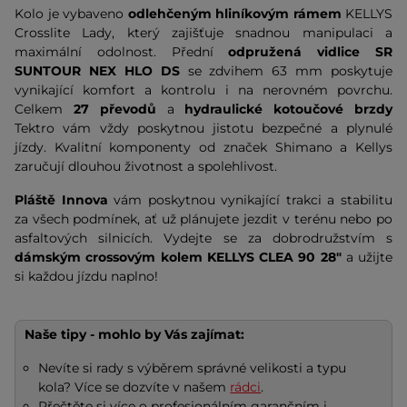
Kolo je vybaveno
odlehčeným hliníkovým rámem
KELLYS
Crosslite Lady, který zajišťuje snadnou manipulaci a
maximální odolnost. Přední
odpružená vidlice
SR
SUNTOUR NEX HLO DS
se zdvihem 63 mm poskytuje
vynikající komfort a kontrolu i na nerovném povrchu.
Celkem
27 převodů
a
hydraulické kotoučové brzdy
Tektro vám vždy poskytnou jistotu bezpečné a plynulé
jízdy. Kvalitní komponenty od značek Shimano a Kellys
zaručují dlouhou životnost a spolehlivost.
Pláště Innova
vám poskytnou vynikající trakci a stabilitu
za všech podmínek, ať už plánujete jezdit v terénu nebo po
asfaltových silnicích. Vydejte se za dobrodružstvím s
dámským crossovým kolem KELLYS CLEA 90 28"
a užijte
si každou jízdu naplno!
Naše tipy - mohlo by Vás zajímat:
Nevíte si rady s výběrem správné velikosti a typu
kola? Více se dozvíte v našem
rádci
.
Přečtěte si více o profesionálním garančním i