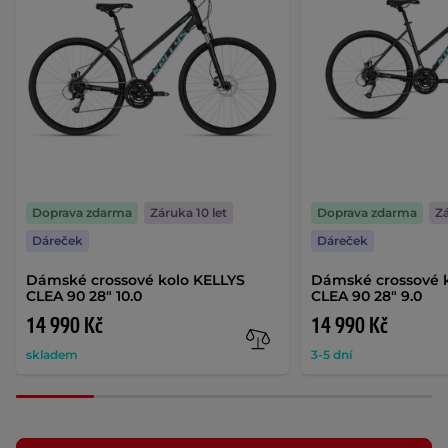
Doprava zdarma
Záruka 10 let
Doprava zdarma
Zá
Dáreček
Dáreček
Dámské crossové kolo KELLYS
Dámské crossové 
CLEA 90 28" 10.0
CLEA 90 28" 9.0
14 990 Kč
14 990 Kč
skladem
3-5 dní