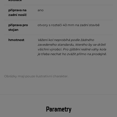
příprava na
ano
zadní nosič
příprava pro
otvory s roztečí 40 mm na zadní stavbě
stojan
hmotnost
Vážení kol neprobíhá podle žádného
zavedeného standardu, kterého by se drželi
všichni výrobci. Pro zjištění reálné váhy kola
je třeba nechat ho zvážit přímo na prodejně.
Obrázky mají pouze ilustrativní charakter.
Parametry