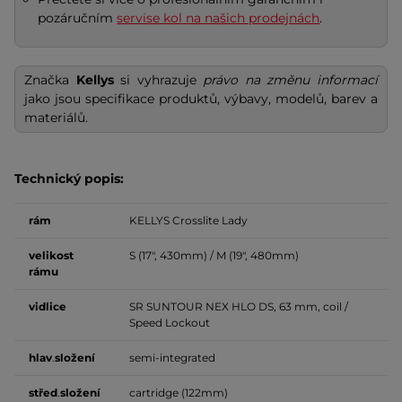
pozáručním
servise kol na našich prodejnách
.
Značka
Kellys
si vyhrazuje
právo na změnu informací
jako jsou specifikace produktů, výbavy, modelů, barev a
materiálů.
Technický popis:
rám
KELLYS Crosslite Lady
velikost
S (17", 430mm) / M (19", 480mm)
rámu
vidlice
SR SUNTOUR NEX HLO DS, 63 mm, coil /
Speed Lockout
hlav
.
složení
semi-integrated
střed
.
složení
cartridge (122mm)