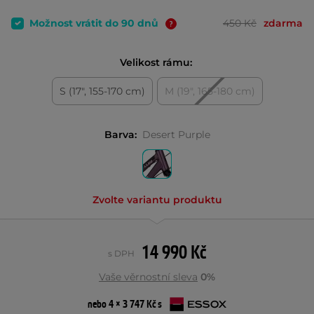
Možnost vrátit do 90 dnů
450 Kč
zdarma
Velikost rámu:
S (17", 155-170 cm)
M (19", 165-180 cm)
Barva:
Desert Purple
Zvolte variantu produktu
14 990 Kč
s DPH
Vaše věrnostní sleva
0%
nebo 4 × 3 747 Kč s