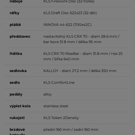
náboje
KLS Firework Disc (32 holes)
ráfky
KLS Draft Disc 622x23 (32 děr)
pláště
INNOVA 44-622 (700x42C)
představec
nastavitelný KLS CRX 70 - diam 28.6 mm /
bar bore 31.8 mm / délka 95 mm
řídítka
KLS CRX 70 RiseBar - diam 31.8 mm / rise 25
mm / šířka 640 mm
sedlovka
KALLOY - diam 27.2 mm / délka 350 mm
sedlo
KLS ComfortLine
pedály
alloy
výplet
kola
stainless steel
rukojeti
KLS Token 2Density
brzdové
přední 160 mm / zadní 160 mm
kotouče