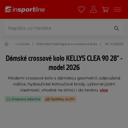
a
Dámská kola
Dámská trekingová a crossová kola
IN: K26025
Dámské crossové kolo KELLYS CLEA 90 28" -
model 2026
Moderní crossové kolo s dámskou geometrií, odpružená
vidlice, hydraulické kotoučové brzdy, výborné jízdní
vlastnosti, vhodné na silnici i do terénu.
více
Doprava zdarma
Splátky za 0%