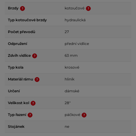
Brzdy
kotoučové
Typ kotoučové brzdy
hydraulická
Počet převodů
27
Odpružení
přední vidlice
Zdvih vidlice
63 mm
Typ kola
krosové
Materiál rámu
hliník
Určení
dámské
Velikost kol
28"
Typ řazení
páčkové
Stojánek
ne