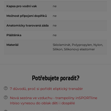
Kapsa pro vodní vak
ne
Možnost připojení doplňků
ne
Anatomicky tvarovaná záda
ne
Pláštěnka
ne
Materiál
Sklolaminát, Polypropylen, Nylon,
Silikon, Silikonový elastomer
Potřebujete poradit?
7 důvodů, proč si pořídit eliptický trenažér
Nová sezóna ve vzduchu - trampolíny inSPORTline
Irbiso vynesou do oblak děti i dospělé