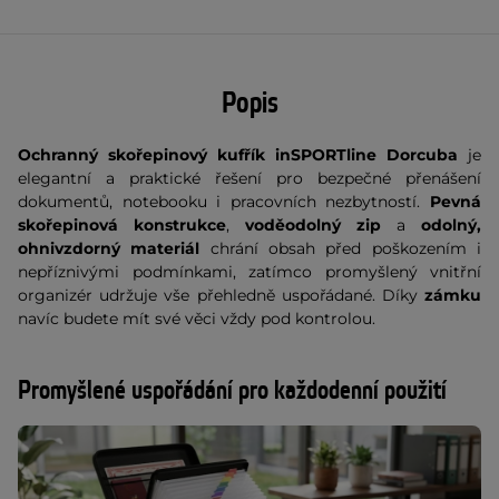
Popis
Ochranný skořepinový kufřík inSPORTline Dorcuba
je
elegantní a praktické řešení pro bezpečné přenášení
dokumentů, notebooku i pracovních nezbytností.
Pevná
skořepinová konstrukce
,
voděodolný zip
a
odolný,
ohnivzdorný materiál
chrání obsah před poškozením i
nepříznivými podmínkami, zatímco promyšlený vnitřní
organizér udržuje vše přehledně uspořádané. Díky
zámku
navíc budete mít své věci vždy pod kontrolou.
Promyšlené uspořádání pro každodenní použití