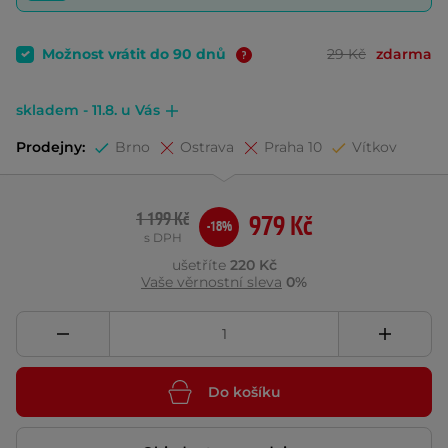
Možnost vrátit do 90 dnů
29 Kč
zdarma
skladem - 11.8. u Vás
Prodejny:
Brno
Ostrava
Praha 10
Vítkov
1 199 Kč
979 Kč
-18%
s DPH
ušetříte
220 Kč
Vaše věrnostní sleva
0%
Do košíku