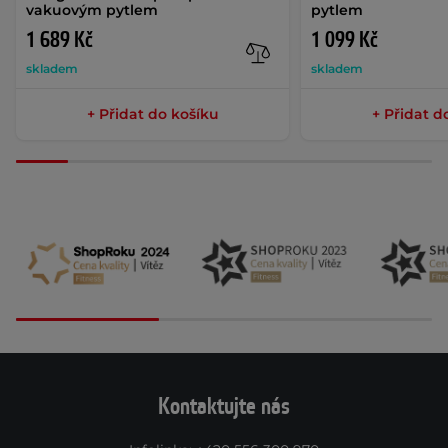
vakuovým pytlem
pytlem
1 689 Kč
1 099 Kč
skladem
skladem
+ Přidat do košíku
+ Přidat d
Kontaktujte nás