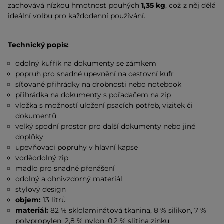
zachovává nízkou hmotnost pouhých
1,35 kg
, což z něj dělá
ideální volbu pro každodenní používání.
Technický popis:
odolný kufřík na dokumenty se zámkem
popruh pro snadné upevnění na cestovní kufr
síťované přihrádky na drobnosti nebo notebook
přihrádka na dokumenty s pořadačem na zip
vložka s možností uložení psacích potřeb, vizitek či
dokumentů
velký spodní prostor pro další dokumenty nebo jiné
doplňky
upevňovací popruhy v hlavní kapse
voděodolný zip
madlo pro snadné přenášení
odolný a ohnivzdorný materiál
stylový design
objem:
13 litrů
materiál:
82 % sklolaminátová tkanina, 8 % silikon, 7 %
polypropylen, 2,8 % nylon, 0,2 % slitina zinku