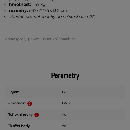
hmotnost:
1,35 kg
rozměry:
d37x š27,5 v13,5 cm
vhodné pro notebooky do velikosti cca 15"
Obrázky mají pouze ilustrativní charakter.
Parametry
Objem
13 l
Hmotnost
1351 g
Reflexní prvky
ne
Fixační body
ne