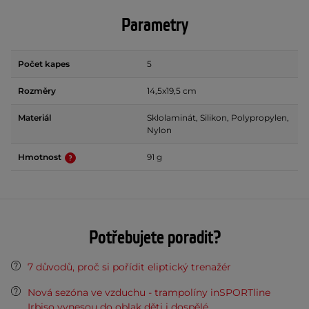
Parametry
Počet kapes
5
Rozměry
14,5x19,5 cm
Materiál
Sklolaminát, Silikon, Polypropylen,
Nylon
Hmotnost
91 g
Potřebujete poradit?
7 důvodů, proč si pořídit eliptický trenažér
Nová sezóna ve vzduchu - trampolíny inSPORTline
Irbiso vynesou do oblak děti i dospělé