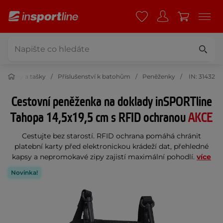
Batohy a tašky
Příslušenství k batohům
Peněženky
IN: 31432
Cestovní peněženka na doklady inSPORTline
Tahopa 14,5x19,5 cm s RFID ochranou
AKCE
Cestujte bez starostí. RFID ochrana pomáhá chránit
platební karty před elektronickou krádeží dat, přehledné
kapsy a nepromokavé zipy zajistí maximální pohodlí.
více
Novinka!