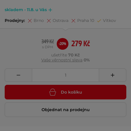
skladem - 11.8. u Vás
Prodejny:
Brno
Ostrava
Praha 10
Vítkov
349 Kč
279 Kč
-20%
s DPH
ušetříte
70 Kč
Vaše věrnostní sleva
0%
Do košíku
Objednat na prodejnu