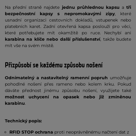
Na přední straně najdete
jednu průhlednou kapsu
a
tři
bezpečnostní kapsy s nepromokavými zipy
, které
usnadní organizaci cestovních dokladů, vstupenek nebo
platebních karet. Zadní otevřená kapsa poslouží pro věci,
které potřebujete mít okamžitě po ruce. Nechybí ani
karabina na klíče nebo další příslušenství
, takže budete
mít vše na svém místě.
Přizpůsobí se každému způsobu nošení
Odnímatelný a nastavitelný ramenní popruh
umožňuje
pohodlné nošení přes rameno nebo kolem krku. Pokud
dáváte přednost jinému způsobu nošení, využijete také
možnost uchycení na opasek nebo již zmíněnou
karabinu
.
Technický popis:
RFID STOP ochrana
proti neoprávněnému načtení dat z