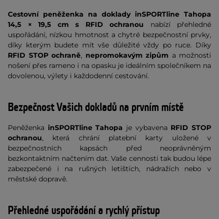
Cestovní peněženka na doklady inSPORTline Tahopa
14,5 × 19,5 cm s RFID ochranou
nabízí přehledné
uspořádání, nízkou hmotnost a chytré bezpečnostní prvky,
díky kterým budete mít vše důležité vždy po ruce. Díky
RFID STOP ochraně
,
nepromokavým zipům
a možnosti
nošení přes rameno i na opasku je ideálním společníkem na
dovolenou, výlety i každodenní cestování.
Bezpečnost Vašich dokladů na prvním místě
Peněženka
inSPORTline Tahopa
je vybavena
RFID STOP
ochranou
, která chrání platební karty uložené v
bezpečnostních kapsách před neoprávněným
bezkontaktním načtením dat. Vaše cennosti tak budou lépe
zabezpečené i na rušných letištích, nádražích nebo v
městské dopravě.
Přehledné uspořádání a rychlý přístup