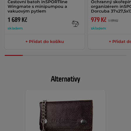
Cestovní batoh inSPORTline
Ochranný skořepin
Wingmate s minipumpou a
organizérem inSP
vakuovým pytlem
Dorcuba 37x27,5x1
1 689 Kč
979 Kč
1 199 Kč
skladem
skladem
+ Přidat do košíku
+ Přidat d
Alternativy