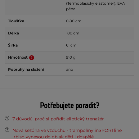
(Termoplasický elastomer), EVA
pěna
Tloušťka
0.80 cm
Délka
180 cm
Šířka
61 cm
Hmotnost
910 g
Popruhy na složení
ano
Potřebujete poradit?
7 důvodů, proč si pořídit eliptický trenažér
Nová sezóna ve vzduchu - trampolíny inSPORTline
Irbiso vynesou do oblak děti i dospělé