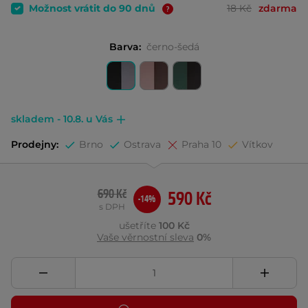
Možnost vrátit do 90 dnů
18 Kč
zdarma
Barva:
černo-šedá
skladem - 10.8. u Vás
Prodejny:
Brno
Ostrava
Praha 10
Vítkov
690 Kč
590 Kč
-14%
s DPH
ušetříte
100 Kč
Vaše věrnostní sleva
0%