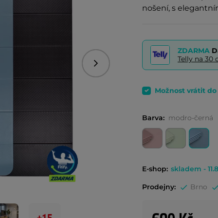
nošení, s elegantní
ZDARMA
D
Telly na 3
Následující
Možnost vrátit d
Barva:
modro-černá
E-shop:
skladem - 11.8
Prodejny:
Brno