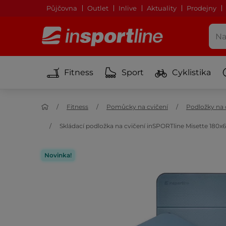
Půjčovna
Outlet
Inlive
Aktuality
Prodejny
Fitness
Sport
Cyklistika
Fitness
Pomůcky na cvičení
Podložky na 
Skládací podložka na cvičení inSPORTline Misette 180x
Novinka!