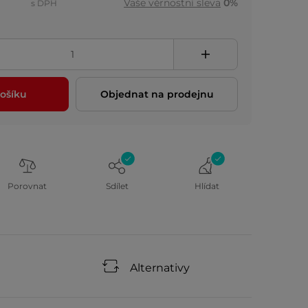
Vaše věrnostní sleva
0%
s DPH
ošíku
Objednat na prodejnu
Porovnat
Sdílet
Hlídat
Alternativy