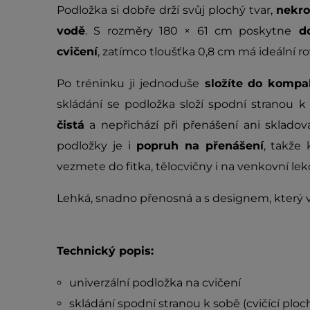
Podložka si dobře drží svůj plochý tvar,
nekro
vodě
. S rozměry 180 × 61 cm poskytne
do
cvičení
, zatímco tloušťka 0,8 cm má ideální r
Po tréninku ji jednoduše
složíte do kompa
skládání se podložka složí spodní stranou k
čistá
a nepřichází při přenášení ani sklado
podložky je i
popruh na přenášení
, takže
vezmete do fitka, tělocvičny i na venkovní lekc
Lehká, snadno přenosná a s designem, který 
Technický popis:
univerzální podložka na cvičení
skládání spodní stranou k sobě (cvičící ploc