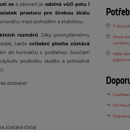
utí se
a zároveň je
odolná vůči potu i
Potřeb
statek prostoru pro širokou škálu
ovnováhu mezi pohodlím a stabilitou.
7 důvodů
ktních rozměrů
.
Díky promyšlenému
Nová sez
vynesou 
 sobě, takže
cvičební plocha zůstává
vání do kontaktu s podlahou. Součástí
Vaše do
půjčovn
 kdykoliv podložku sbalíte a pohodlně
i.
Dopor
vás dostane!
Cashback
Po hlavě
Doprava 
ha zůstává čistá)