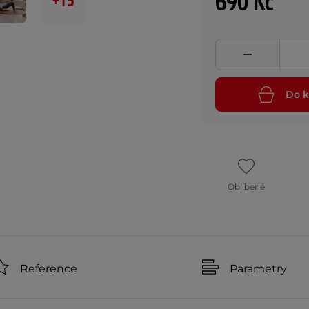
690 Kč
+15
Do k
Oblíbené
Reference
Parametry