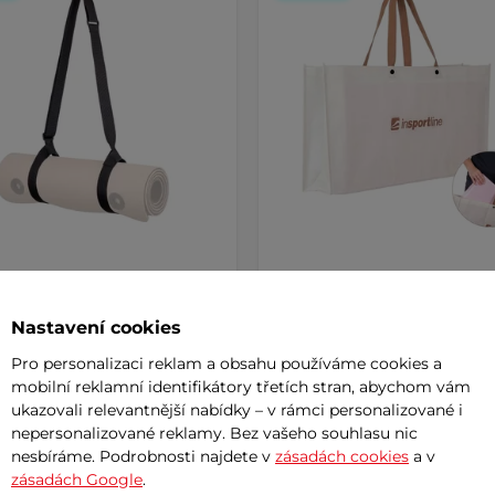
itelný popruh pro
Taška pro podložky na cvič
ky na cvičení inSPORTline
inSPORTline
Nastavení cookies
99 Kč
Pro personalizaci reklam a obsahu používáme cookies a
mobilní reklamní identifikátory třetích stran, abychom vám
m
skladem
ukazovali relevantnější nabídky – v rámci personalizované i
nepersonalizované reklamy. Bez vašeho souhlasu nic
+ Přidat do košíku
nesbíráme. Podrobnosti najdete v
zásadách cookies
+ Přidat do košíku
a v
zásadách Google
.