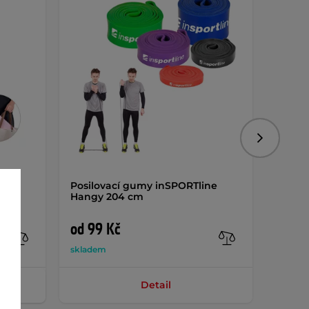
Následujíc
ení
Posilovací gumy inSPORTline
Multif
Hangy 204 cm
pilat
AKCE
od 99 Kč
1 19
skladem
sklade
Detail