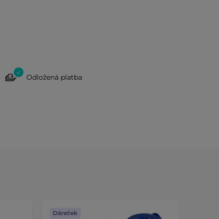
Odložená platba
Dáreček
Dáreč