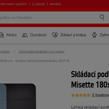
Věrnostní systém
2. jakost
Kariéra
Moto
Outdoor
Zdraví a krása
Zahr
cvičení
Univerzální podložky na cvičení
61x0,8 cm - modro-černá (Kód produktu: 31411-3)
Skládací pod
Misette 180
2 hodno
Lehká skládací pod