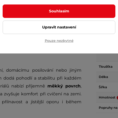
Souhlasím
Upravit nastavení
Param
Pouze nezbytné
 Misette
drží plochý tvar od první do
Materiál
Tloušťka
ání, domácímu posilování nebo jiným
Délka
dodá pohodlí a stabilitu při každém
riálů nabízí příjemně
měkký povrch
,
Šířka
y
a zvyšuje komfort při cvičení na zemi.
Hmotnost
í přilnavost a jistější oporu i během
Popruhy na 