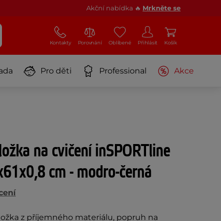
Akční nabídka 🔥
Mrkněte se
Kontakty
Porovnání
Oblíbené
Přihlásit
Košík
ada
Pro děti
Professional
Akce
ložka na cvičení inSPORTline
x61x0,8 cm - modro-černá
cení
ložka z příjemného materiálu, popruh na