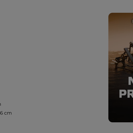
m
m
56 cm