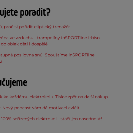
ujete poradit?
, proč si pořídit eliptický trenažér
óna ve vzduchu - trampolíny inSPORTline Irbiso
do oblak děti i dospělé
stupná posilovna snů! Spouštíme inSPORTline
u
učujeme
 ke každému elektrokolu. Tisíce zpět na další nákup.
: Nový podcast vám dá motivaci cvičit
100% seřízených elektrokol - stačí jen nasednout!