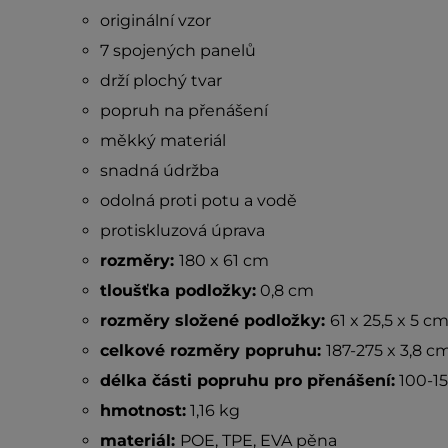
originální vzor
7 spojených panelů
drží plochý tvar
popruh na přenášení
měkký materiál
snadná údržba
odolná proti potu a vodě
protiskluzová úprava
rozměry:
180 x 61 cm
tloušťka podložky:
0,8 cm
rozměry složené podložky:
61 x 25,5 x 5 c
celkové rozměry popruhu:
187-275 x 3,8 c
délka části popruhu pro přenášení:
100-1
hmotnost:
1,16 kg
materiál:
POE, TPE, EVA pěna