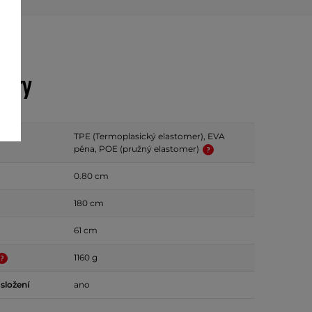
etry
TPE (Termoplasický elastomer), EVA
pěna, POE (pružný elastomer)
0.80 cm
180 cm
61 cm
1160 g
složení
ano