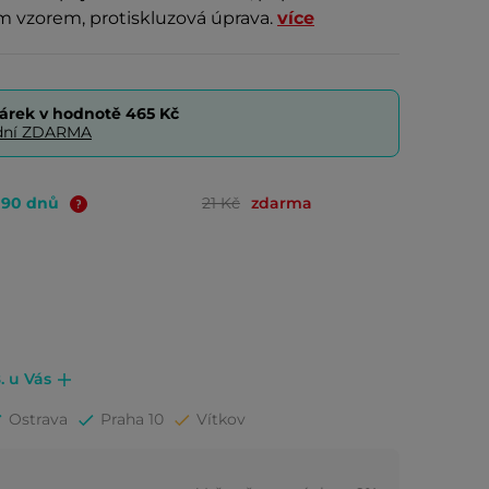
m vzorem, protiskluzová úprava.
více
árek v hodnotě
465 Kč
0 dní ZDARMA
o 90 dnů
21 Kč
zdarma
. u Vás
Ostrava
Praha 10
Vítkov