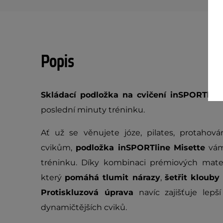
Popis
Skládací podložka na cvičení inSPORTline
poslední minuty tréninku.
Ať už se věnujete józe, pilates, protahov
cvikům,
podložka inSPORTline Misette
vám 
tréninku. Díky kombinaci prémiových mate
který
pomáhá tlumit nárazy
,
šetřit kloub
Protiskluzová úprava
navíc zajišťuje lepš
dynamičtějších cviků.