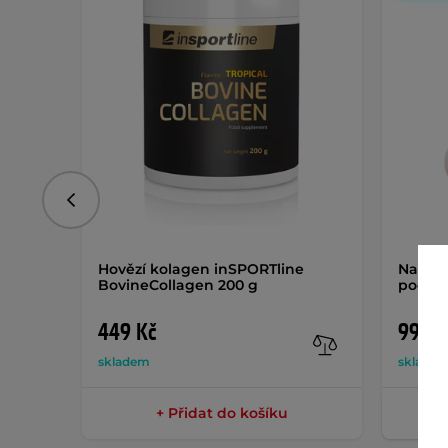
Předchozí
Hovězí kolagen inSPORTline
Nastav
BovineCollagen 200 g
podlož
449 Kč
99 Kč
skladem
sklade
+ Přidat do košíku