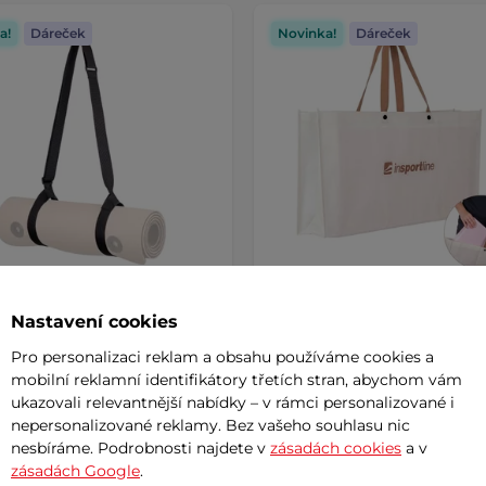
a!
Dáreček
Novinka!
Dáreček
Nastavení cookies
itelný popruh pro
Taška pro podložky na cvič
ky na cvičení inSPORTline
inSPORTline
Pro personalizaci reklam a obsahu používáme cookies a
mobilní reklamní identifikátory třetích stran, abychom vám
99 Kč
ukazovali relevantnější nabídky – v rámci personalizované i
nepersonalizované reklamy. Bez vašeho souhlasu nic
m
skladem
nesbíráme. Podrobnosti najdete v
zásadách cookies
a v
zásadách Google
.