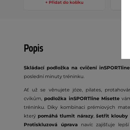
+ Přidat do košíku
Popis
Skládací podložka na cvičení inSPORTline
poslední minuty tréninku.
Ať už se věnujete józe, pilates, protahov
cvikům,
podložka inSPORTline Misette
vám 
tréninku. Díky kombinaci prémiových mate
který
pomáhá tlumit nárazy
,
šetřit kloub
Protiskluzová úprava
navíc zajišťuje lepš