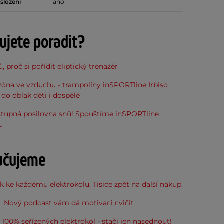
složení
ano
ujete poradit?
, proč si pořídit eliptický trenažér
óna ve vzduchu - trampolíny inSPORTline Irbiso
do oblak děti i dospělé
stupná posilovna snů! Spouštíme inSPORTline
u
učujeme
 ke každému elektrokolu. Tisíce zpět na další nákup.
: Nový podcast vám dá motivaci cvičit
100% seřízených elektrokol - stačí jen nasednout!