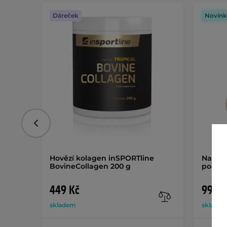
Dáreček
Novink
Předchozí
Hovězí kolagen inSPORTline
Nastav
BovineCollagen 200 g
podlož
449 Kč
99 Kč
skladem
sklade