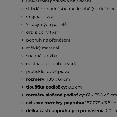
univerzální podložka na cvičení
skládání spodní stranou k sobě (cvičící ploc
originální vzor
7 spojených panelů
drží plochý tvar
popruh na přenášení
měkký materiál
snadná údržba
odolná proti potu a vodě
protiskluzová úprava
rozměry:
180 x 61 cm
tloušťka podložky:
0,8 cm
rozměry složené podložky:
61 x 25,5 x 5 c
celkové rozměry popruhu:
187-275 x 3,8 c
délka části popruhu pro přenášení:
100-1