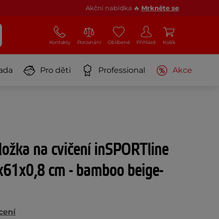
Akční nabídka 🔥
Mrkněte se
Kontakty
Porovnání
Oblíbené
Přihlásit
Košík
ada
Pro děti
Professional
Akce
ložka na cvičení inSPORTline
x61x0,8 cm - bamboo beige-
cení