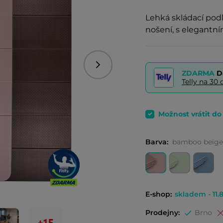
Lehká skládací pod
nošení, s elegantní
Následující
ZDARMA
D
Telly na 3
Možnost vrátit d
Barva:
bamboo beige
E-shop:
skladem - 11.8
Prodejny:
Brno