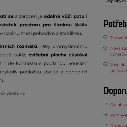
Popruhy na 
utí se
a zároveň je
odolná vůči potu i
Potřeb
statek prostoru pro širokou škálu
ovnováhu mezi pohodlím a stabilitou.
7 důvodů
ktních rozměrů
.
Díky promyšlenému
Nová sez
vynesou 
 sobě, takže
cvičební plocha zůstává
vání do kontaktu s podlahou. Součástí
Vaše do
půjčovn
 kdykoliv podložku sbalíte a pohodlně
i.
Dopor
vás dostane!
Cashback
Po hlavě
Doprava 