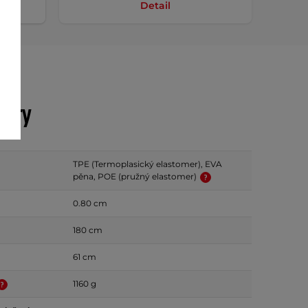
Detail
etry
TPE (Termoplasický elastomer), EVA
pěna, POE (pružný elastomer)
0.80 cm
180 cm
61 cm
1160 g