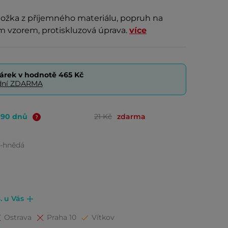
ložka z příjemného materiálu, popruh na
m vzorem, protiskluzová úprava.
více
árek v hodnotě
465 Kč
0 dní ZDARMA
o 90 dnů
21 Kč
zdarma
-hnědá
. u Vás
Ostrava
Praha 10
Vítkov