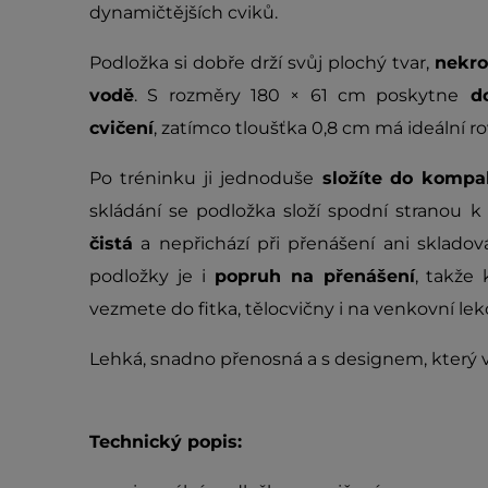
dynamičtějších cviků.
Podložka si dobře drží svůj plochý tvar,
nekro
vodě
. S rozměry 180 × 61 cm poskytne
do
cvičení
, zatímco tloušťka 0,8 cm má ideální r
Po tréninku ji jednoduše
složíte do kompa
skládání se podložka složí spodní stranou k
čistá
a nepřichází při přenášení ani sklado
podložky je i
popruh na přenášení
, takže
vezmete do fitka, tělocvičny i na venkovní lekc
Lehká, snadno přenosná a s designem, který 
Technický popis: