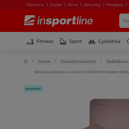
Půjčovna
Outlet
Inlive
Aktuality
Prodejny
Fitness
Sport
Cyklistika
Fitness
Pomůcky na cvičení
Podložky na 
Skládací podložka na cvičení inSPORTline Misette 180x
Novinka!