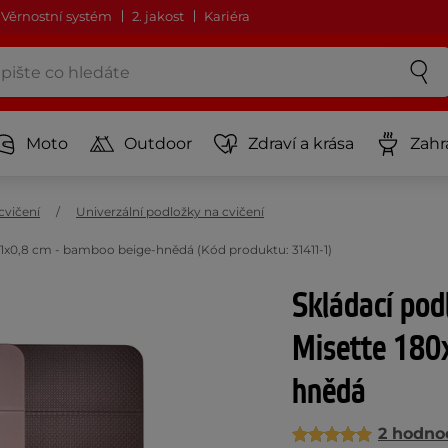
Věrnostní systém
2. jakost
Kariéra
Moto
Outdoor
Zdraví a krása
Zahr
cvičení
Univerzální podložky na cvičení
61x0,8 cm - bamboo beige-hnědá (Kód produktu: 31411-1)
Skládací pod
Misette 180
hnědá
2 hodno