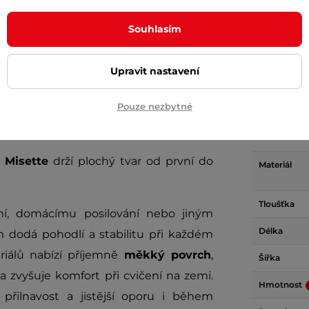
+ Přidat do košíku
+ Přidat do košíku
Souhlasím
Upravit nastavení
Param
Pouze nezbytné
 Misette
drží plochý tvar od první do
Materiál
Tloušťka
ání, domácímu posilování nebo jiným
Délka
dodá pohodlí a stabilitu při každém
riálů nabízí příjemně
měkký povrch
,
Šířka
y
a zvyšuje komfort při cvičení na zemi.
Hmotnost
í přilnavost a jistější oporu i během