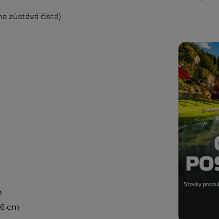
ha zůstává čistá)
m
m
56 cm