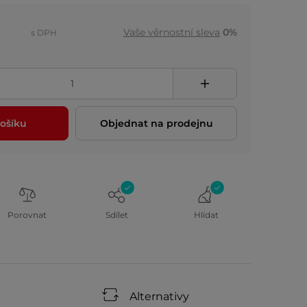
Vaše věrnostní sleva
0%
s DPH
ošíku
Objednat na prodejnu
Porovnat
Sdílet
Hlídat
Alternativy