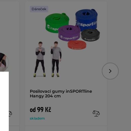
Dáreček
Dáreč
Následujíc
ení
Posilovací gumy inSPORTline
Multif
Hangy 204 cm
pilat
AKCE
od 99 Kč
1 19
skladem
sklade