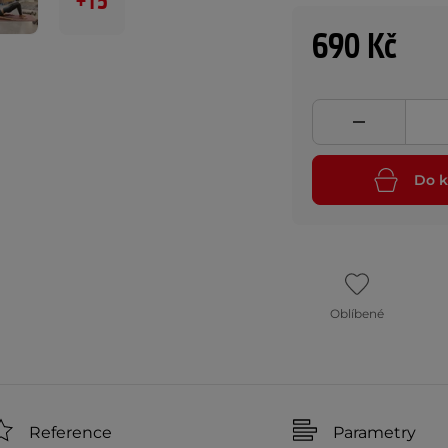
+15
690 Kč
Do k
Oblíbené
Reference
Parametry