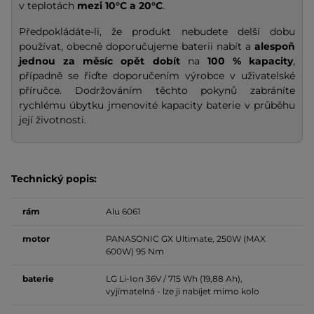
v teplotách
mezi 10°C a 20°C
.
Předpokládáte-li, že produkt nebudete delší dobu
používat, obecně doporučujeme baterii nabít a
alespoň
jednou za měsíc opět dobít
na
100 % kapacity
,
případně se řiďte doporučením výrobce v uživatelské
příručce. Dodržováním těchto pokynů zabráníte
rychlému úbytku jmenovité kapacity baterie v průběhu
její životnosti.
Technický popis:
rám
Alu 6061
motor
PANASONIC GX Ultimate, 250W (MAX
600W) 95 Nm
baterie
LG Li-Ion 36V / 715 Wh (19,88 Ah),
vyjímatelná - lze ji nabíjet mimo kolo