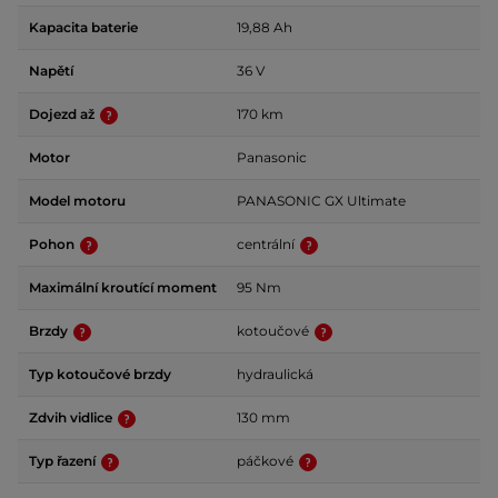
Kapacita baterie
19,88 Ah
Napětí
36 V
Dojezd až
170 km
Motor
Panasonic
Model motoru
PANASONIC GX Ultimate
Pohon
centrální
Maximální kroutící moment
95 Nm
Brzdy
kotoučové
Typ kotoučové brzdy
hydraulická
Zdvih vidlice
130 mm
Typ řazení
páčkové