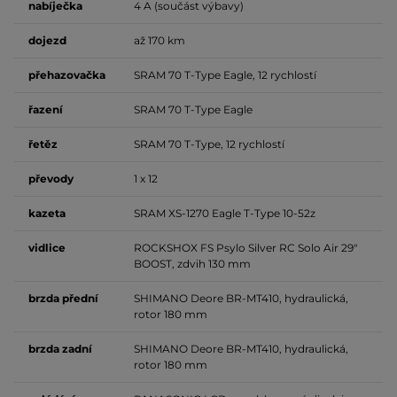
nabíječka
4 A (součást výbavy)
dojezd
až 170 km
přehazovačka
SRAM 70 T-Type Eagle, 12 rychlostí
řazení
SRAM 70 T-Type Eagle
řetěz
SRAM 70 T-Type, 12 rychlostí
převody
1 x 12
kazeta
SRAM XS-1270 Eagle T-Type 10-52z
vidlice
ROCKSHOX FS Psylo Silver RC Solo Air 29"
BOOST, zdvih 130 mm
brzda přední
SHIMANO Deore BR-MT410, hydraulická,
rotor 180 mm
brzda zadní
SHIMANO Deore BR-MT410, hydraulická,
rotor 180 mm