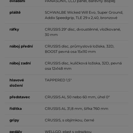
ovládání
PANASONIC LCD panel, barevný displej
pláště
SCHWALBE Wicked Will Evo, Super Ground,
Addix Speedgrip, TLE 29 x 2,40, bronzové
ráfky
CRUSSIS 29" disc, dvoustěnné, vložkované,
30 mm
náboj přední
CRUSSIS disc, průmyslová ložiska, 32D,
BOOST pevná osa 15x110 mm
náboj zadní
CRUSSIS disc, kuličková ložiska, 32D, pevná
osa 12x148 mm
hlavové
TAPPERED 1,5"
složení
představec
CRUSSIS AL 50 nebo 60 mm, úhel 0°
řídítka
CRUSSIS AL 31,8 mm, šířka 760 mm
gripy
CRUSSIS, s objímkou, černé
pedály
WELLGO, plast s odrazkou