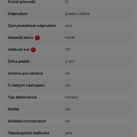
Počet převodů
12
Odpružení
přední vidlice
Zamykatelnost odpružení
ano
Materiál rámu
hliník
Velikost kol
29"
Šířka pláště
2.40 ʺ
Určeno pro seniory
ne
S nízkým nástupem
ne
Typ elektrokola
horská
Mullet
ne
Skládací konstrukce
ne
Teleskopická sedlovka
ano