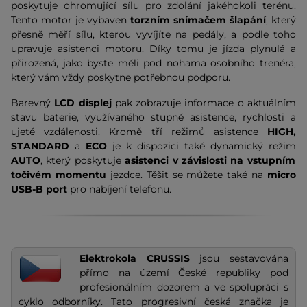
poskytuje ohromující sílu pro zdolání jakéhokoli terénu.
Tento motor je vybaven
torzním snímačem šlapání
, který
přesně měří sílu, kterou vyvíjíte na pedály, a podle toho
upravuje asistenci motoru. Díky tomu je jízda plynulá a
přirozená, jako byste měli pod nohama osobního trenéra,
který vám vždy poskytne potřebnou podporu.
Barevný
LCD displej
pak zobrazuje informace o aktuálním
stavu baterie, využívaného stupně asistence, rychlosti a
ujeté vzdálenosti. Kromě tří režimů asistence
HIGH,
STANDARD
a
ECO
je k dispozici také dynamický režim
AUTO
, který poskytuje
asistenci v závislosti na vstupním
točivém momentu
jezdce. Těšit se můžete také na
micro
USB-B port
pro nabíjení telefonu.
Elektrokola CRUSSIS
jsou sestavována
přímo na území České republiky pod
profesionálním dozorem a ve spolupráci s
cyklo odborníky. Tato progresivní česká značka je