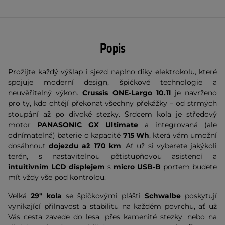
Popis
Prožijte každý výšlap i sjezd naplno díky elektrokolu, které
spojuje moderní design, špičkové technologie a
neuvěřitelný výkon.
Crussis ONE-Largo 10.11
je navrženo
pro ty, kdo chtějí překonat všechny překážky – od strmých
stoupání až po divoké stezky. Srdcem kola je středový
motor
PANASONIC GX Ultimate
a integrovaná (ale
odnímatelná) baterie o kapacitě
715 Wh
, která vám umožní
dosáhnout
dojezdu až 170 km
. Ať už si vyberete jakýkoli
terén, s nastavitelnou pětistupňovou asistencí a
intuitivním LCD displejem
s
micro USB-B
portem budete
mít vždy vše pod kontrolou.
Velká
29" kola
se špičkovými plášti
Schwalbe
poskytují
vynikající přilnavost a stabilitu na každém povrchu, ať už
Vás cesta zavede do lesa, přes kamenité stezky, nebo na