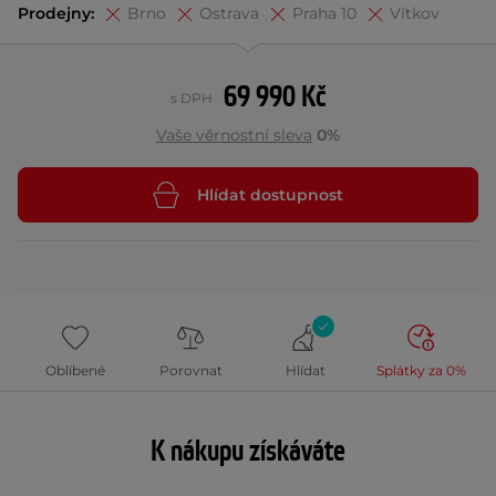
Prodejny:
Brno
Ostrava
Praha 10
Vítkov
69 990 Kč
s DPH
Vaše věrnostní sleva
0%
Hlídat dostupnost
Oblíbené
Porovnat
Hlídat
Splátky za 0%
K nákupu získáváte