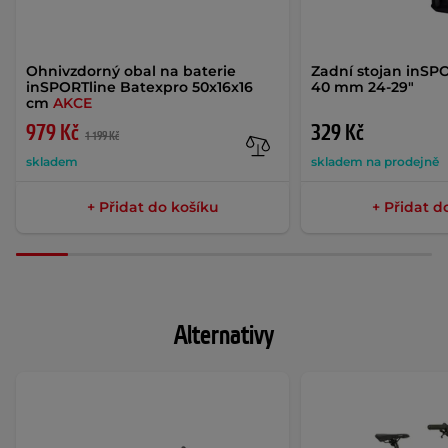
Ohnivzdorný obal na baterie
Zadní stojan inSPO
inSPORTline Batexpro 50x16x16
40 mm 24-29"
cm
AKCE
979 Kč
329 Kč
1 199 Kč
skladem
skladem na prodejně
+ Přidat do košíku
+ Přidat d
Alternativy