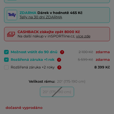
ZDARMA
Dárek v hodnotě
465 Kč
Telly na 30 dní ZDARMA
CASHBACK
získejte zpět
8000 Kč
Na další nákup v inSPORTline.cz,
více zde
Možnost vrátit do 90 dnů
2 100 Kč
zdarma
Rozšířená záruka +1 rok
5 599 Kč
zdarma
Rozšířená záruka +2 roky
8 399 Kč
Velikost rámu:
20" (175-190 cm)
20" (175-190 cm)
dočasně vyprodáno