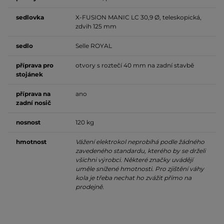
sedlovka
X-FUSION MANIC LC 30,9 Ø, teleskopická,
zdvih 125 mm
sedlo
Selle ROYAL
příprava pro
otvory s roztečí 40 mm na zadní stavbě
stojánek
příprava na
ano
zadní nosič
nosnost
120 kg
hmotnost
Vážení elektrokol neprobíhá podle žádného
zavedeného standardu, kterého by se drželi
všichni výrobci. Některé značky uvádějí
uměle snížené hmotnosti. Pro zjištění váhy
kola je třeba nechat ho zvážit přímo na
prodejně.