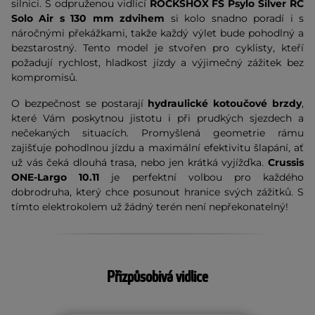
silnici. S odpruženou vidlicí
ROCKSHOX FS Psylo Silver RC
Solo Air s 130 mm zdvihem
si kolo snadno poradí i s
náročnými překážkami, takže každý výlet bude pohodlný a
bezstarostný. Tento model je stvořen pro cyklisty, kteří
požadují rychlost, hladkost jízdy a výjimečný zážitek bez
kompromisů.
O bezpečnost se postarají
hydraulické kotoučové brzdy
,
které Vám poskytnou jistotu i při prudkých sjezdech a
nečekaných situacích. Promyšlená geometrie rámu
zajišťuje pohodlnou jízdu a maximální efektivitu šlapání, ať
už vás čeká dlouhá trasa, nebo jen krátká vyjížďka.
Crussis
ONE-Largo 10.11
je perfektní volbou pro každého
dobrodruha, který chce posunout hranice svých zážitků. S
tímto elektrokolem už žádný terén není nepřekonatelný!
Přizpůsobivá vidlice