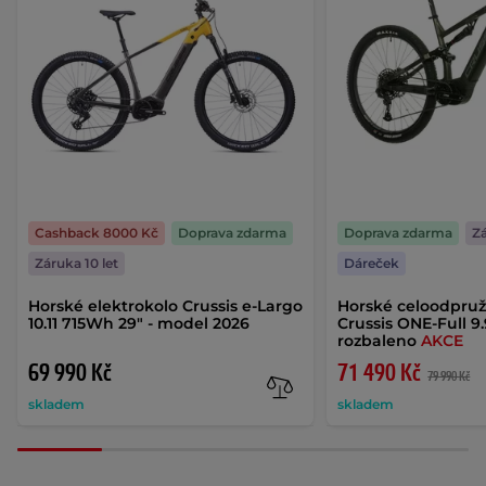
Cashback 8000 Kč
Doprava zdarma
Doprava zdarma
Zá
Záruka 10 let
Dáreček
Horské elektrokolo Crussis e-Largo
Horské celoodpruž
10.11 715Wh 29" - model 2026
Crussis ONE-Full 9.
rozbaleno
AKCE
69 990 Kč
71 490 Kč
79 990 Kč
skladem
skladem