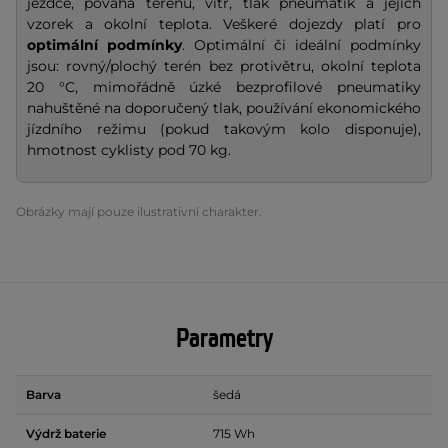
jezdce, povaha terénu, vítr, tlak pneumatik a jejich
vzorek a okolní teplota. Veškeré dojezdy platí pro
optimální podmínky
. Optimální či ideální podmínky
jsou: rovný/plochý terén bez protivětru, okolní teplota
20 °C, mimořádně úzké bezprofilové pneumatiky
nahuštěné na doporučený tlak, používání ekonomického
jízdního režimu (pokud takovým kolo disponuje),
hmotnost cyklisty pod 70 kg.
Obrázky mají pouze ilustrativní charakter.
Parametry
Barva
šedá
Výdrž baterie
715 Wh