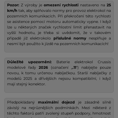
Pozor:
Z výroby je
omezení rychlosti
nastaveno na
25
km/h
tak, aby splňovalo normy pro provoz elektrokol na
pozemních komunikacích. Při překročení této rychlosti
se asistence pomocí motoru automaticky vypne. I když
lze u některých značek rychlostní limit přenastavit na
vyšší hodnotu, je třeba si uvědomit, že v takovém
případě již elektrokolo
příslušné normy
nesplňuje a
nesmí být použito k jízdě na pozemních komunikacích!
Důležité upozornění:
Baterie elektrokol Crussis
modelové řady
2026
(označení „
.11
“) nabíjejte pouze
novou, k tomu určenou nabíječkou. Starší nabíječky z
modelů 2025 a dřívějších nejsou kompatibilní, i když
mají stejný konektor.
Předpokládaný
maximální dojezd
je zásadně silně
závislý na nejrůznějších podmínkách. Mezi některé z
těchto faktorů patří zvolený stupeň podpory, hmotnost