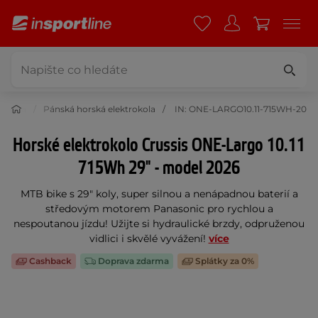
rokola
Pánská horská elektrokola
IN: ONE-LARGO10.11-715WH-20
Horské elektrokolo Crussis ONE-Largo 10.11
715Wh 29" - model 2026
MTB bike s 29" koly, super silnou a nenápadnou baterií a
středovým motorem Panasonic pro rychlou a
nespoutanou jízdu! Užijte si hydraulické brzdy, odpruženou
vidlici i skvělé vyvážení!
více
Cashback
Doprava zdarma
Splátky za 0%