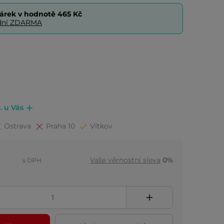
árek v hodnotě
465 Kč
0 dní ZDARMA
. u Vás
Ostrava
Praha 10
Vítkov
Vaše věrnostní sleva
0%
s DPH