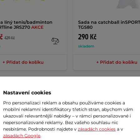
a líný tenis/badminton
Sada na catchball inSPORT
Tline JRS270
AKCE
TGS80
č
290 Kč
429 Kč
m
skladem
+ Přidat do košíku
+ Přidat do košíku
Nastavení cookies
Pro personalizaci reklam a obsahu používáme cookies a
Param
mobilní reklamní identifikátory třetích stran, abychom vám
ukazovali relevantnější nabídky – v rámci personalizované i
nepersonalizované reklamy. Bez vašeho souhlasu nic
nesbíráme. Podrobnosti najdete v
zásadách cookies
a v
mění každé házení za šera či ve tmě v
Průměr
zásadách Google
.