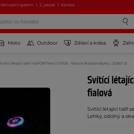
Věrnostní systém
2. jakost
Kariéra
Moto
Outdoor
Zdraví a krása
Zahr
Svítící létající talíř inSPORTline LFD108 - fialová (Kód produktu: 31280-3)
Svítící létaj
fialová
Svítící létající talí
Lehký, odolný a oka