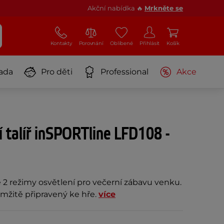
Akční nabídka 🔥
Mrkněte se
Kontakty
Porovnání
Oblíbené
Přihlásit
Košík
ada
Pro děti
Professional
Akce
ící talíř inSPORTline LFD108 -
ř se 2 režimy osvětlení pro večerní zábavu venku.
mžitě připravený ke hře.
více