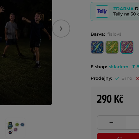
ZDARMA
D
Telly na 3
Následující
Barva:
fialová
E-shop:
skladem - 11.8
Prodejny:
Brno
290 Kč