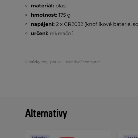
materiál:
plast
hmotnost:
175 g
napájení:
2 x CR2032 (knoflíkové baterie, s
určení:
rekreační
Obrázky mají pouze ilustrativní charakter.
Alternativy
Dáreček
Dáreče