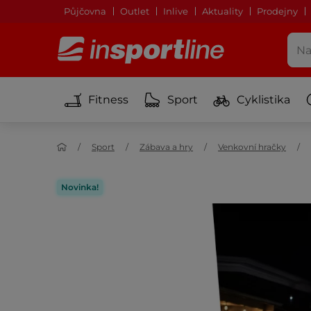
Půjčovna
Outlet
Inlive
Aktuality
Prodejny
Fitness
Sport
Cyklistika
Sport
Zábava a hry
Venkovní hračky
Novinka!