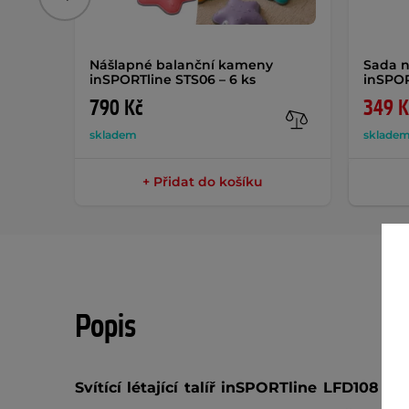
Předchozí
Nášlapné balanční kameny
Sada n
inSPORTline STS06 – 6 ks
inSPOR
790 Kč
349 K
skladem
sklade
+ Přidat do košíku
Popis
Svítící létající talíř inSPORTline LFD108
pro