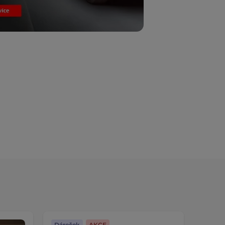
Dáreček
AKCE
Dáreč