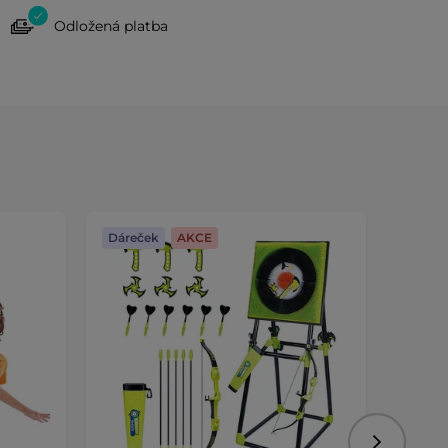
Odložená platba
Dáreček
AKCE
Dáreč