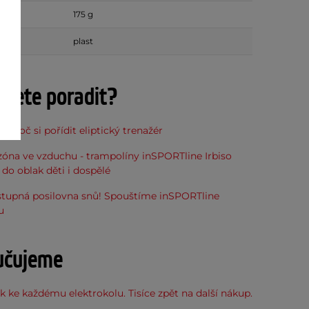
175 g
plast
ujete poradit?
, proč si pořídit eliptický trenažér
óna ve vzduchu - trampolíny inSPORTline Irbiso
do oblak děti i dospělé
stupná posilovna snů! Spouštíme inSPORTline
u
učujeme
 ke každému elektrokolu. Tisíce zpět na další nákup.