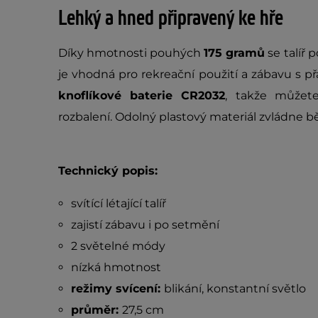
Lehký a hned připravený ke hře
Díky hmotnosti pouhých
175 gramů
se talíř 
je vhodná pro rekreační použití a zábavu s přá
knoflíkové baterie CR2032
, takže můžete
rozbalení. Odolný plastový materiál zvládne b
Technický popis:
svítící létající talíř
zajistí zábavu i po setmění
2 světelné módy
nízká hmotnost
režimy svícení:
blikání, konstantní světlo
průměr:
27,5 cm