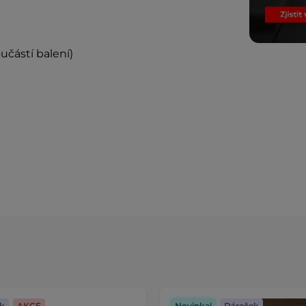
oučástí balení)
k
AKCE
Novinka!
Dáreček