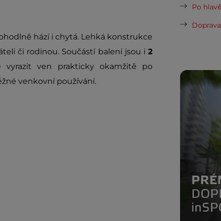
Po hlavě
Doprava 
pohodlně hází i chytá. Lehká konstrukce
teli či rodinou. Součástí balení jsou i
2
 vyrazit ven prakticky okamžitě po
ěžné venkovní používání.