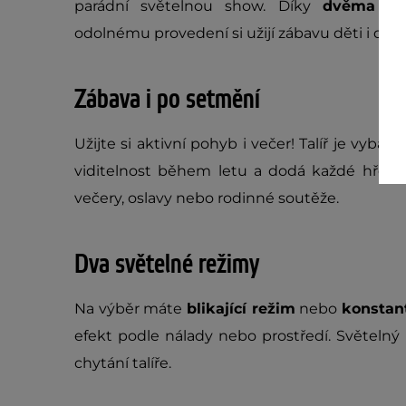
parádní světelnou show. Díky
dvěma re
odolnému provedení si užijí zábavu děti i dosp
Zábava i po setmění
Užijte si aktivní pohyb i večer! Talíř je vybav
viditelnost během letu a dodá každé hře je
večery, oslavy nebo rodinné soutěže.
Dva světelné režimy
Na výběr máte
blikající režim
nebo
konstant
efekt podle nálady nebo prostředí. Světelný 
chytání talíře.