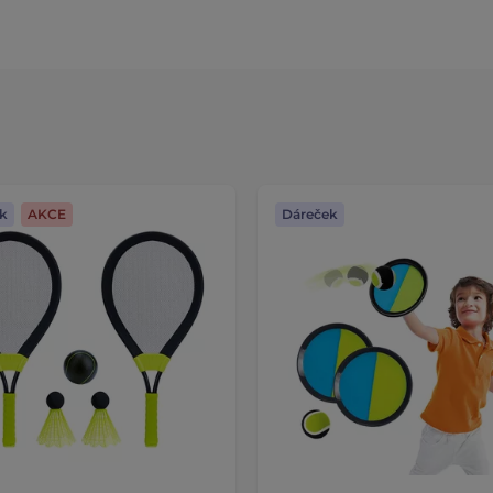
k
AKCE
Dáreček