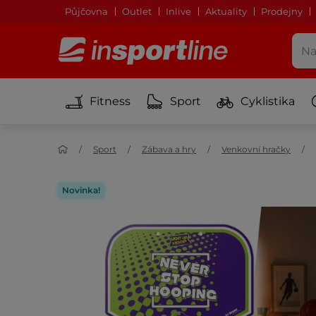
Půjčovna
Outlet
Inlive
Aktuality
Prodejny
Fitness
Sport
Cyklistika
Sport
Zábava a hry
Venkovní hračky
Novinka!