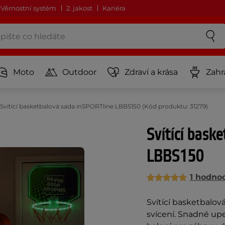
Věrnostní systém
2. jakost
Kariéra
Moto
Outdoor
Zdraví a krása
Zahr
Svítící basketbalová sada inSPORTline LBBS150 (Kód produktu: 31279)
Svítící bask
LBBS150
1 hodno
Svítící basketbalov
svícení. Snadné up