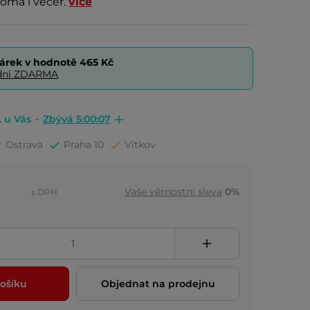
doma i večer.
více
árek v hodnotě
465 Kč
0 dní ZDARMA
. u Vás
-
Zbývá 5:00:06
Ostrava
Praha 10
Vítkov
Vaše věrnostní sleva
0%
s DPH
ošíku
Objednat na prodejnu