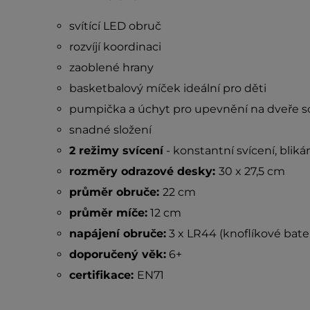
svítící LED obruč
rozvíjí koordinaci
zaoblené hrany
basketbalový míček ideální pro děti
pumpička a úchyt pro upevnění na dveře so
snadné složení
2 režimy svícení
- konstantní svícení, bliká
rozměry odrazové desky:
30 x 27,5 cm
průměr obruče:
22 cm
průměr míče:
12 cm
napájení obruče:
3 x LR44 (knoflíkové bater
doporučený věk:
6+
certifikace:
EN71