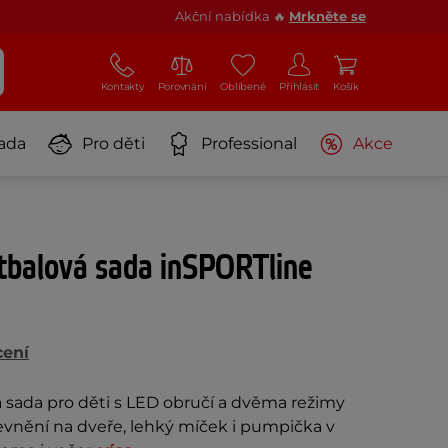
Akční nabídka 🔥
Mrkněte se
Kontakty
Porovnání
Oblíbené
Přihlásit
Košík
ada
Pro děti
Professional
Akce
etbalová sada inSPORTline
cení
á sada pro děti s LED obručí a dvěma režimy
evnění na dveře, lehký míček i pumpička v