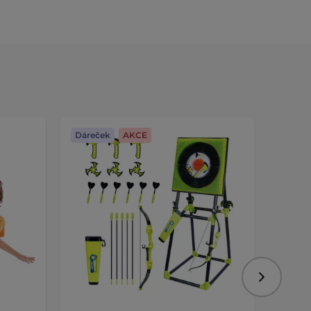
Dáreček
AKCE
Dáreč
Následujíc