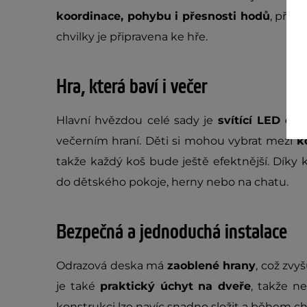
koordinace, pohybu i přesnosti hodů
, přit
chvilky je připravena ke hře.
Hra, která baví i večer
Hlavní hvězdou celé sady je
svítící LED obr
večerním hraní. Děti si mohou vybrat mezi
k
takže každý koš bude ještě efektnější. Dík
do dětského pokoje, herny nebo na chatu.
Bezpečná a jednoduchá instalace
Odrazová deska má
zaoblené hrany
, což zvy
je také
praktický úchyt na dveře
, takže ne
konstrukci lze navíc snadno složit a během chv