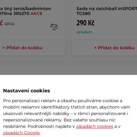
a líný tenis/badminton
Sada na catchball inSPORT
Tline JRS270
AKCE
TGS80
č
290 Kč
429 Kč
m
skladem
+ Přidat do košíku
+ Přidat do košíku
Nastavení cookies
Param
Pro personalizaci reklam a obsahu používáme cookies a
mobilní reklamní identifikátory třetích stran, abychom vám
ukazovali relevantnější nabídky – v rámci personalizované i
BBS150
promění každý dětský pokoj v
Průměr
nepersonalizované reklamy. Bez vašeho souhlasu nic
 osvětlené obruči
, dvěma režimům
nesbíráme. Podrobnosti najdete v
zásadách cookies
a v
Hmotnost
zásadách Google
.
bal i po setmění. Sada podporuje
rozvoj