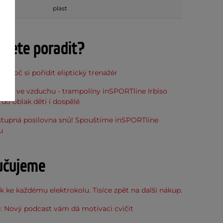
plast
ujete poradit?
, proč si pořídit eliptický trenažér
óna ve vzduchu - trampolíny inSPORTline Irbiso
do oblak děti i dospělé
stupná posilovna snů! Spouštíme inSPORTline
u
učujeme
 ke každému elektrokolu. Tisíce zpět na další nákup.
: Nový podcast vám dá motivaci cvičit