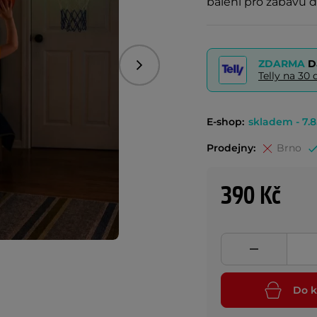
balení pro zábavu 
ZDARMA
D
Následující
Telly na 3
E-shop:
skladem - 7.8
Prodejny:
Brno
390 Kč
Do k