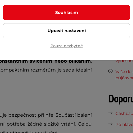
Materiál
om se snadno upevní na dveře a během
Souhlasím
Potřeb
Upravit nastavení
7 důvodů
Pouze nezbytné
uč
, která vytváří parádní atmosféru při
Nová sez
vynesou 
onstantním svícením nebo blikáním
,
y kompaktním rozměrům je sada ideální
Vaše do
půjčovn
Dopor
Cashback
šuje bezpečnost při hře. Součástí balení
ní potřeba žádné složité vrtání. Celou
Po hlavě
íle připravit k používání.