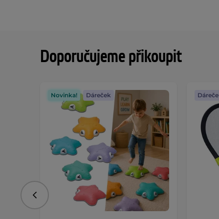
Doporučujeme přikoupit
Novinka!
Dáreček
Dáreče
Předchozí