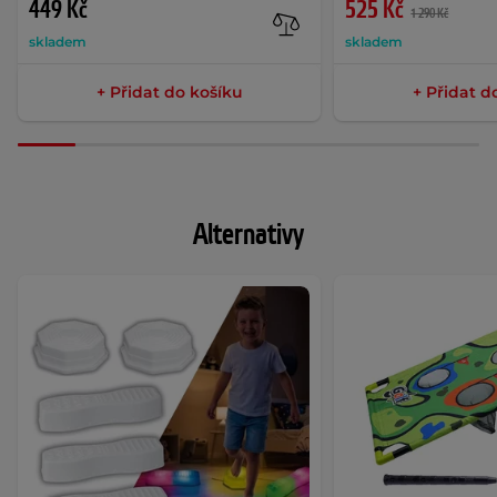
449 Kč
525 Kč
1 290 Kč
skladem
skladem
+ Přidat do košíku
+ Přidat d
Alternativy