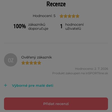
Recenze
Hodnocení: 5
zákazníků
hodnocení
100%
1
doporučuje
uživatelů
Ověřený zákazník
OZ
Hodnoceno: 2. 7. 2026
Produkt zakoupen na inSPORTline.sk
Výborné pre malé deti
Přidat recenzi