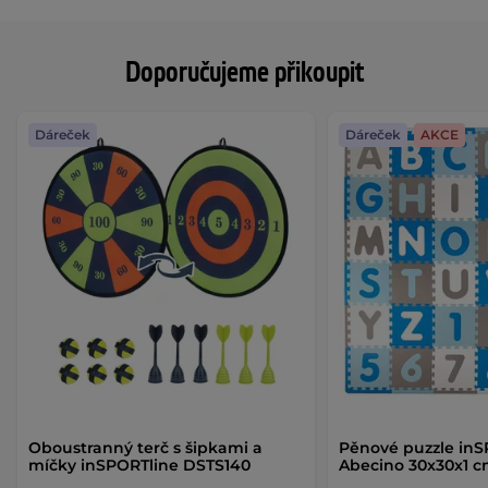
Doporučujeme přikoupit
Dáreček
Dáreček
AKCE
Oboustranný terč s šipkami a
Pěnové puzzle inS
míčky inSPORTline DSTS140
Abecino 30x30x1 c