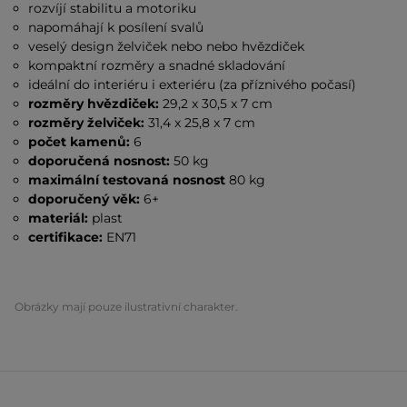
rozvíjí stabilitu a motoriku
napomáhají k posílení svalů
veselý design želviček nebo nebo hvězdiček
kompaktní rozměry a snadné skladování
ideální do interiéru i exteriéru (za příznivého počasí)
rozměry hvězdiček:
29,2 x 30,5 x 7 cm
rozměry želviček:
31,4 x 25,8 x 7 cm
počet kamenů:
6
doporučená nosnost:
50 kg
maximální testovaná nosnost
80 kg
doporučený věk:
6+
materiál:
plast
certifikace:
EN71
Obrázky mají pouze ilustrativní charakter.