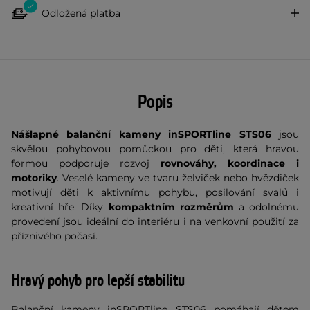
Odložená platba
Popis
Nášlapné balanční kameny inSPORTline STS06
jsou
skvělou pohybovou pomůckou pro děti, která hravou
formou podporuje rozvoj
rovnováhy, koordinace i
motoriky
. Veselé kameny ve tvaru želviček nebo hvězdiček
motivují děti k aktivnímu pohybu, posilování svalů i
kreativní hře. Díky
kompaktním rozměrům
a odolnému
provedení jsou ideální do interiéru i na venkovní použití za
příznivého počasí.
Hravý pohyb pro lepší stabilitu
Balanční kameny inSPORTline STS06 pomáhají dětem