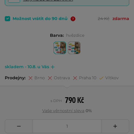
Možnost vrátit do 90 dnů
24 Kč
zdarma
Barva:
hvězdice
skladem - 10.8. u Vás
Prodejny:
Brno
Ostrava
Praha 10
Vítkov
790 Kč
s DPH
Vaše věrnostní sleva
0%