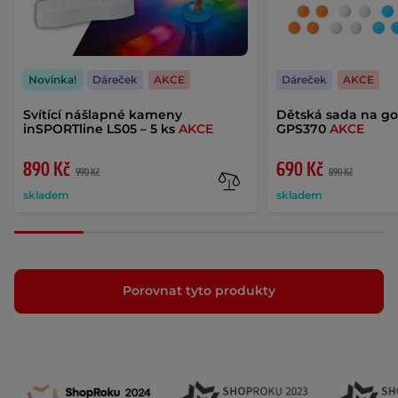
Novinka!
Dáreček
AKCE
Dáreček
AKCE
Svítící nášlapné kameny
Dětská sada na go
inSPORTline LS05 – 5 ks
AKCE
GPS370
AKCE
890 Kč
690 Kč
990 Kč
890 Kč
skladem
skladem
Porovnat tyto produkty