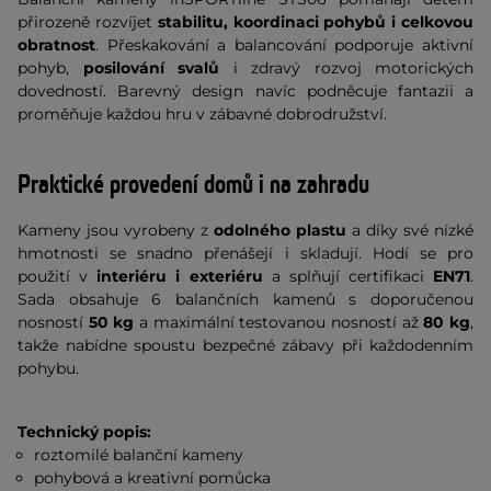
přirozeně rozvíjet
stabilitu, koordinaci pohybů i celkovou
obratnost
. Přeskakování a balancování podporuje aktivní
pohyb,
posilování svalů
i zdravý rozvoj motorických
dovedností. Barevný design navíc podněcuje fantazii a
proměňuje každou hru v zábavné dobrodružství.
Praktické provedení domů i na zahradu
Kameny jsou vyrobeny z
odolného plastu
a díky své nízké
hmotnosti se snadno přenášejí i skladují. Hodí se pro
použití v
interiéru i exteriéru
a splňují certifikaci
EN71
.
Sada obsahuje 6 balančních kamenů s doporučenou
nosností
50 kg
a maximální testovanou nosností až
80 kg
,
takže nabídne spoustu bezpečné zábavy při každodenním
pohybu.
Technický popis:
roztomilé balanční kameny
pohybová a kreativní pomůcka