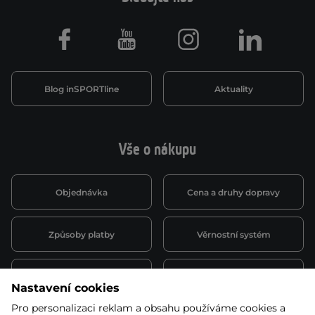
Facebook
Youtube
Instagram
LinkedIn
Blog inSPORTline
Aktuality
Vše o nákupu
Objednávka
Cena a druhy dopravy
Způsoby platby
Věrnostní systém
Montáž a servis
Reklamace a záruka
Nastavení cookies
Pro personalizaci reklam a obsahu používáme cookies a
Půjčovna