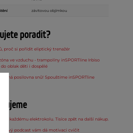
štění
závitovou objímkou
ujete poradit?
, proč si pořídit eliptický trenažér
óna ve vzduchu - trampolíny inSPORTline Irbiso
do oblak děti i dospělé
stupná posilovna snů! Spouštíme inSPORTline
u
učujeme
 ke každému elektrokolu. Tisíce zpět na další nákup.
: Nový podcast vám dá motivaci cvičit