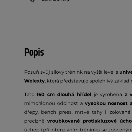
Popis
Posuň svůj silový trénink na vyšší level s
univ
Welexty
, která představuje spolehlivý základ
Tato
160 cm dlouhá hřídel
je vyrobena
z v
mimořádnou odolnost a
vysokou nosnost 
dřepy, bench press, mrtvé tahy i izolované
precizně
vroubkované protiskluzové úch
úchop i při intenzivním tréninku se zpoceným