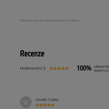
Obrázky mají pouze ilustrativní charakter.
Recenze
100%
zákazník
Hodnocení: 5
doporuč
Szudár Csaba
SC