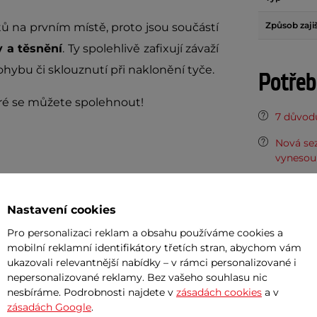
Způsob zaji
ů na prvním místě, proto jsou součástí
y a těsnění
. Ty spolehlivě zafixují závaží
ybu či sklouznutí při naklonění tyče.
Potřeb
ré se můžete spolehnout!
7 důvodů
Nová sez
vynesou 
Vaše do
půjčovn
Nastavení cookies
Pro personalizaci reklam a obsahu používáme cookies a
Dopor
mobilní reklamní identifikátory třetích stran, abychom vám
ukazovali relevantnější nabídky – v rámci personalizované i
nepersonalizované reklamy. Bez vašeho souhlasu nic
Cashback
nesbíráme. Podrobnosti najdete v
zásadách cookies
a v
zásadách Google
.
Po hlavě