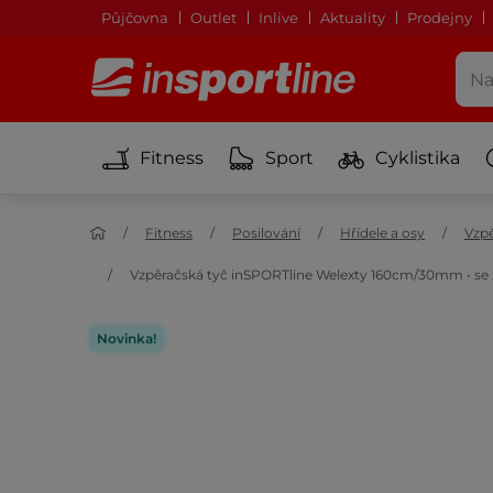
Půjčovna
Outlet
Inlive
Aktuality
Prodejny
Fitness
Sport
Cyklistika
Fitness
Posilování
Hřídele a osy
Vzpě
Vzpěračská tyč inSPORTline Welexty 160cm/30mm • se 
Novinka!