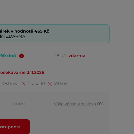
árek v hodnotě
465 Kč
0 dní ZDARMA
o 90 dnů
18 Kč
zdarma
očekáváme 3.11.2026
Ostrava
Praha 10
Vítkov
Vaše věrnostní sleva
0%
s DPH
ostupnost