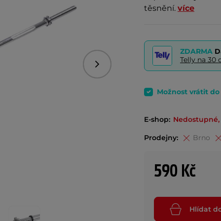
těsnění.
více
ZDARMA
D
Telly na 3
Následující
Možnost vrátit d
E-shop:
Nedostupné, 
Prodejny:
Brno
590 Kč
Hlídat d