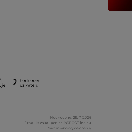
2
ů
hodnocení
uje
uživatelů
Hodnoceno: 29. 7. 2026
Produkt zakoupen na inSPORTline.hu
(automaticky přeloženo)