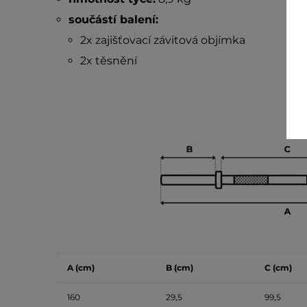
součástí balení:
2x zajišťovací závitová objímka
2x těsnění
A (cm)
B (cm)
C (cm)
160
29,5
99,5