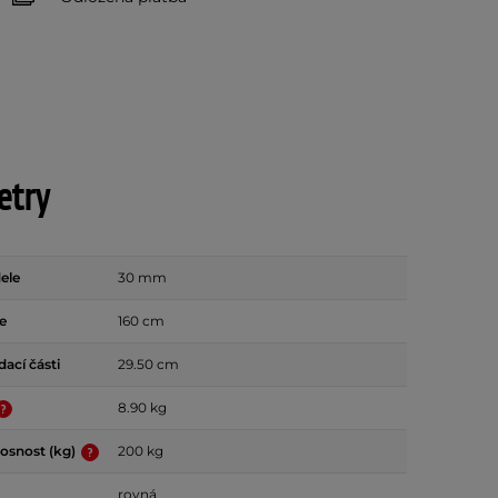
etry
ele
30 mm
e
160 cm
ací části
29.50 cm
8.90 kg
osnost (kg)
200 kg
rovná