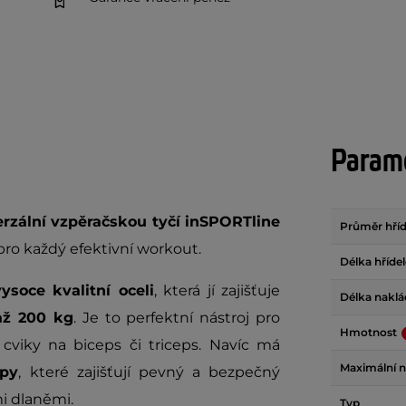
Param
erzální vzpěračskou tyčí inSPORTline
Průměr hříd
 pro každý efektivní workout.
Délka hřídel
ysoce kvalitní oceli
, která jí zajišťuje
Délka naklád
až 200 kg
. Je to perfektní nástroj pro
Hmotnost
 cviky na biceps či triceps. Navíc má
Maximální n
opy
, které zajišťují pevný a bezpečný
i dlaněmi.
Typ