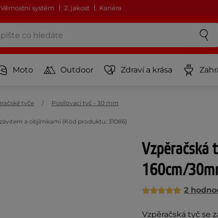
Věrnostní systém
2. jakost
Kariéra
Moto
Outdoor
Zdraví a krása
Zahr
račské tyče
Posilovací tyč - 30 mm
závitem a objímkami (Kód produktu: 31086)
Vzpěračská 
160cm/30mm 
2 hodno
Vzpěračská tyč se 