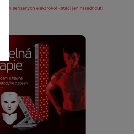
100% seřízených elektrokol - stačí jen nasednout!