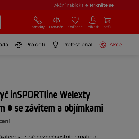
Akční nabídka 🔥
Mrkněte se
Kontakty
Porovnání
Oblíbené
Přihlásit
Košík
ada
Pro děti
Professional
Akce
tyč inSPORTline Welexty
• se závitem a objímkami
cení
závitem včetně bezpečnostních matic a