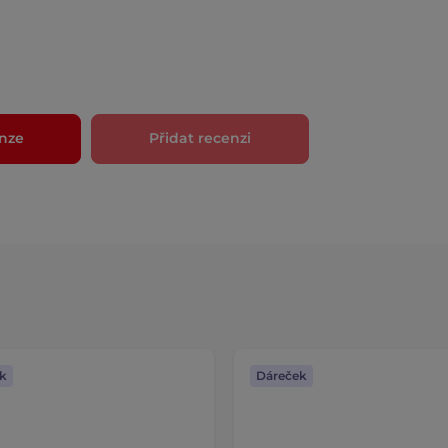
nze
Přidat recenzi
k
Dáreček