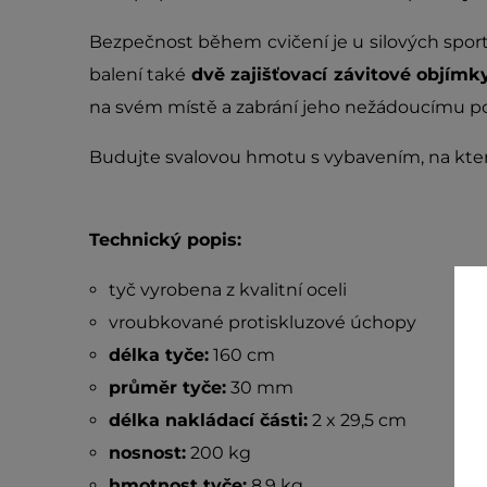
Bezpečnost během cvičení je u silových sport
balení také
dvě zajišťovací závitové objímk
na svém místě a zabrání jeho nežádoucímu poh
Budujte svalovou hmotu s vybavením, na kte
Technický popis:
tyč vyrobena z kvalitní oceli
vroubkované protiskluzové úchopy
délka tyče:
160 cm
průměr tyče:
30 mm
délka nakládací části:
2 x 29,5 cm
nosnost:
200 kg
hmotnost tyče:
8,9 kg