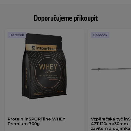
Doporučujeme přikoupit
Dáreček
Dáreček
Protein inSPORTline WHEY
Vzpěračská tyč in
Premium 700g
47T 120cm/30mm • 
závitem a objímk