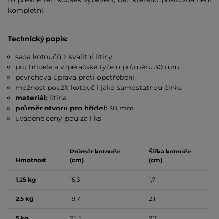
to přesně ten kousek vybavení, bez kterého posilovna není
kompletní.
Technický popis:
sada kotoučů z kvalitní litiny
pro hřídele a vzpěračské tyče o průměru 30 mm
povrchová úprava proti opotřebení
možnost použít kotouč i jako samostatnou činku
materiál:
litina
průměr otvoru pro hřídel:
30 mm
uváděné ceny jsou za 1 ks
Průměr kotouče
Šířka kotouče
Hmotnost
(cm)
(cm)
1,25 kg
15,3
1,7
2,5 kg
19,7
2,1
5 kg
25,5
2,7