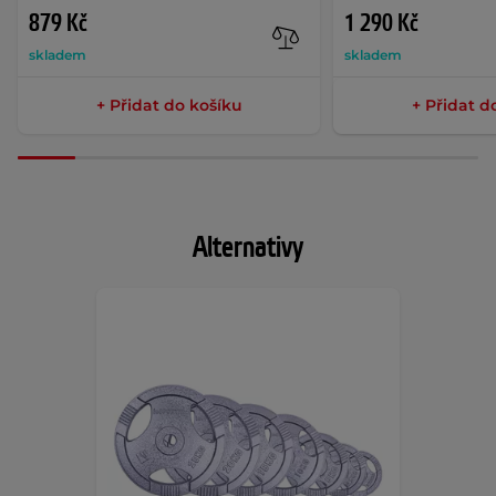
879 Kč
1 290 Kč
skladem
skladem
+ Přidat do košíku
+ Přidat d
Alternativy