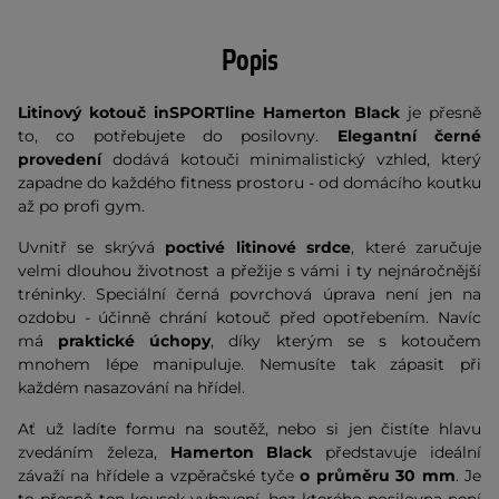
Popis
Litinový kotouč inSPORTline Hamerton Black
je přesně
to, co potřebujete do posilovny.
Elegantní černé
provedení
dodává kotouči minimalistický vzhled, který
zapadne do každého fitness prostoru - od domácího koutku
až po profi gym.
Uvnitř se skrývá
poctivé litinové srdce
, které zaručuje
velmi dlouhou životnost a přežije s vámi i ty nejnáročnější
tréninky. Speciální černá povrchová úprava není jen na
ozdobu - účinně chrání kotouč před opotřebením. Navíc
má
praktické úchopy
, díky kterým se s kotoučem
mnohem lépe manipuluje. Nemusíte tak zápasit při
každém nasazování na hřídel.
Ať už ladíte formu na soutěž, nebo si jen čistíte hlavu
zvedáním železa,
Hamerton Black
představuje ideální
závaží na hřídele a vzpěračské tyče
o průměru 30 mm
. Je