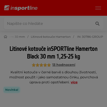
S otvorem 30 mm
Litinové kotouče Hamerton
IN: 30786-GROUP
Litinové kotouče inSPORTline Hamerton
Black 30 mm 1,25-25 kg
13 hodnocení
Kvalitní kotouče v černé barvě s dlouhou životností,
možnost použít i jako samostatnou činku, povrchová
úprava proti opotřebení.
více
Novinka!