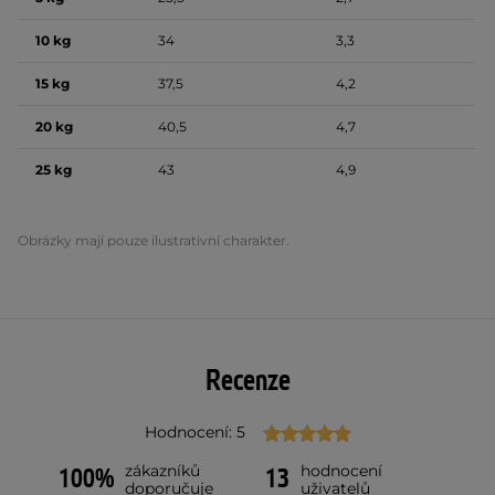
10 kg
34
3,3
15 kg
37,5
4,2
20 kg
40,5
4,7
25 kg
43
4,9
Obrázky mají pouze ilustrativní charakter.
Recenze
Hodnocení: 5
zákazníků
hodnocení
100%
13
doporučuje
uživatelů