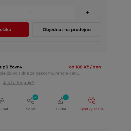
ošíku
Objednat na prodejnu
z půjčovny
od 188 Kč / den
je již od 1 dne za bezkonkurenční cenu.
Jak to funguje?
ovnat
Sdílet
Hlídat
Splátky za 0%