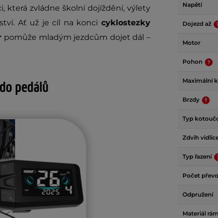
Napětí
, která zvládne školní dojíždění, výlety
tví. Ať už je cíl na konci
cyklostezky
Dojezd až
r
pomůže mladým jezdcům dojet dál –
Motor
Pohon
Maximální 
 do pedálů
Brzdy
Typ kotouč
Zdvih vidlic
Typ řazení
Počet přev
Odpružení
Materiál rá