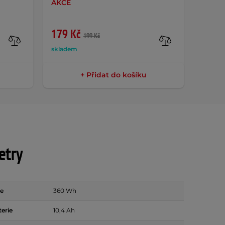
AKCE
Macei
179 Kč
99 K
199 Kč
skladem
sklade
+ Přidat do košíku
etry
ie
360 Wh
terie
10,4 Ah