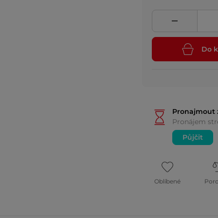
Do k
Pronajmout 
Pronájem stro
Půjčit
Oblíbené
Por