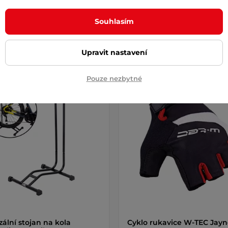
Souhlasím
Upravit nastavení
Pouze nezbytné
k
AKCE
Dáreček
AKCE
Výměna velikosti zdarma
zální stojan na kola
Cyklo rukavice W-TEC Jay