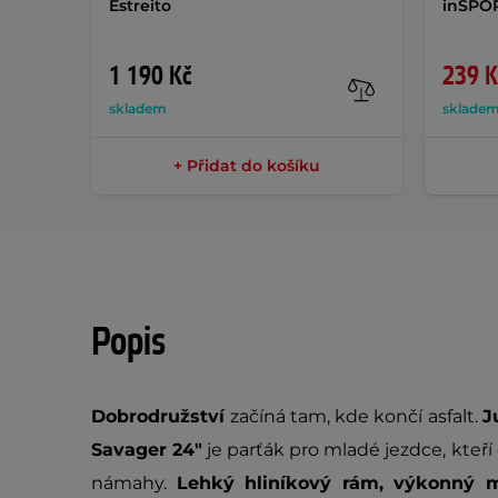
Estreito
inSPOR
1 190 Kč
239 K
skladem
sklade
+ Přidat do košíku
Popis
Dobrodružství
začíná tam, kde končí asfalt.
J
Savager 24"
je parťák pro mladé jezdce, kteří c
námahy.
Lehký hliníkový rám, výkonný 