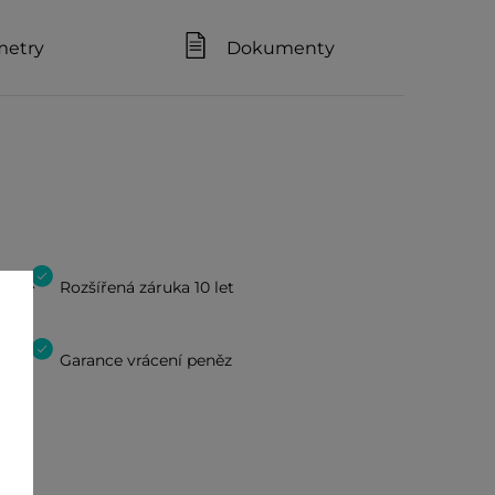
metry
Dokumenty
Rozšířená záruka 10 let
Garance vrácení peněz