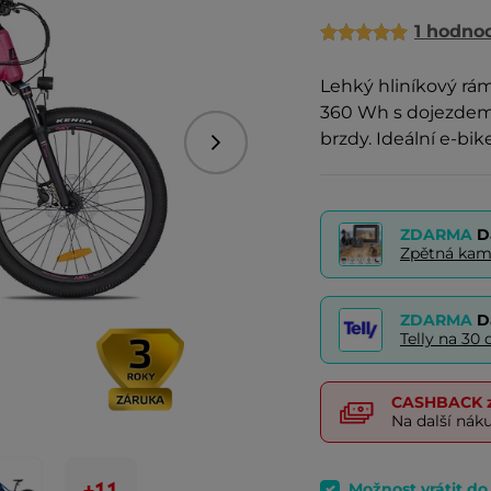
1 hodno
Lehký hliníkový rá
360 Wh s dojezdem 
brzdy. Ideální e-bi
Následující
ZDARMA
D
Zpětná kam
ZDARMA
D
Telly na 3
CASHBACK
z
Na další nák
Možnost vrátit d