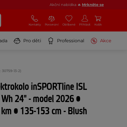
Akční nabídka 🔥
Mrkněte se
Kontakty
Porovnání
Oblíbené
Přihlásit
Košík
ada
Pro děti
Professional
Akce
: 30759-13-2)
ektrokolo inSPORTline ISL
 Wh 24" - model 2026 •
 km • 135-153 cm - Blush