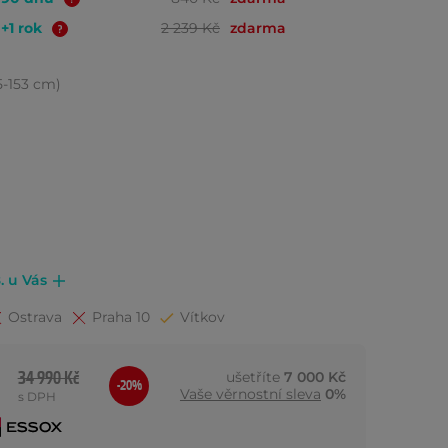
 +1 rok
2 239 Kč
zdarma
35-153 cm)
. u Vás
Ostrava
Praha 10
Vítkov
34 990 Kč
ušetříte
7 000 Kč
-20%
Vaše věrnostní sleva
0%
s DPH