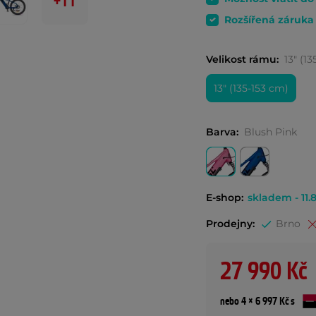
+11
Rozšířená záruka
Velikost rámu:
13" (1
13" (135-153 cm)
Barva:
Blush Pink
E-shop:
skladem - 11.8
Prodejny:
Brno
27 990 Kč
nebo 4 × 6 997 Kč s