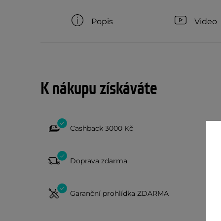
Popis
Video
K nákupu získáváte
Cashback 3000 Kč
Doprava zdarma
Garanční prohlídka ZDARMA