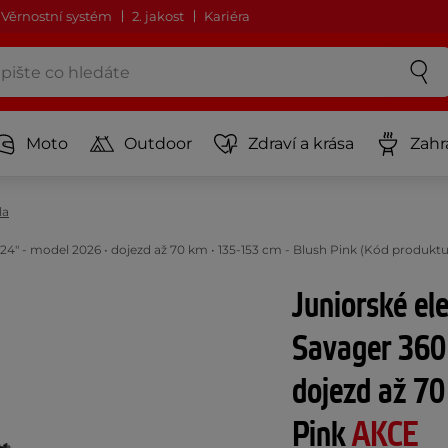
Věrnostní systém
2. jakost
Kariéra
Moto
Outdoor
Zdraví a krása
Zahr
la
4" - model 2026 • dojezd až 70 km • 135-153 cm - Blush Pink (Kód produktu
Juniorské el
Savager 360
dojezd až 70
Pink
AKCE