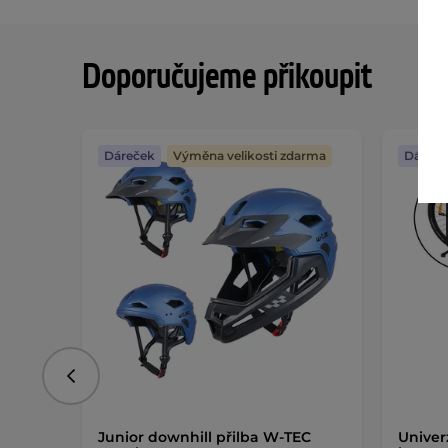
Doporučujeme přikoupit
Dáreček
Výměna velikosti zdarma
Dáreče
Předchozí
Junior downhill přilba W-TEC
Univer