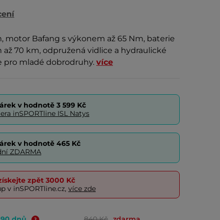
cení
m, motor Bafang s výkonem až 65 Nm, baterie
až 70 km, odpružená vidlice a hydraulické
ke pro mladé dobrodruhy.
více
árek v hodnotě
3 599 Kč
era inSPORTline ISL Natys
árek v hodnotě
465 Kč
0 dní ZDARMA
ískejte zpět
3000 Kč
up v inSPORTline.cz,
více zde
o 90 dnů
840 Kč
zdarma