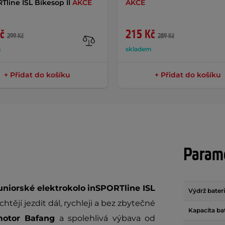
Tline ISL Bikesop II
AKCE
AKCE
č
215 Kč
299 Kč
289 Kč
m
skladem
+ Přidat do košíku
+ Přidat do košíku
Param
uniorské elektrokolo
inSPORTline ISL
Výdrž bater
htějí jezdit dál, rychleji a bez zbytečné
Kapacita ba
motor Bafang
a spolehlivá výbava od