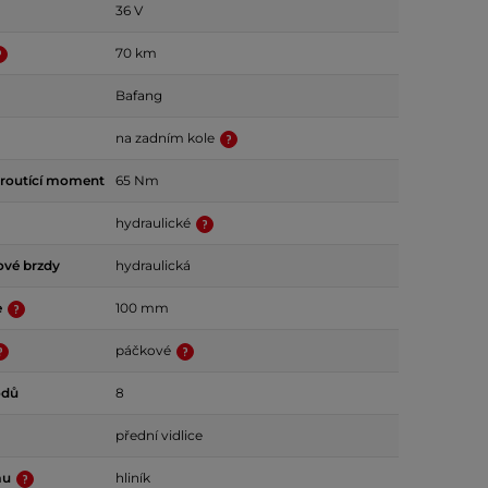
36 V
70 km
Bafang
na zadním kole
kroutící moment
65 Nm
hydraulické
ové brzdy
hydraulická
e
100 mm
páčkové
odů
8
přední vidlice
mu
hliník