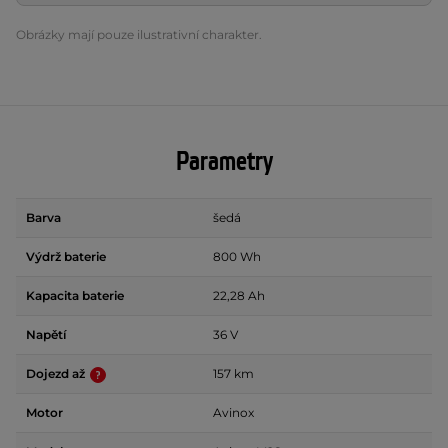
Obrázky mají pouze ilustrativní charakter.
Parametry
Barva
šedá
Výdrž baterie
800 Wh
Kapacita baterie
22,28 Ah
Napětí
36 V
Dojezd až
157 km
Motor
Avinox