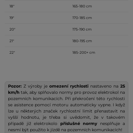
18″
165-180 cm
19″
170-185 cm
20″
175-190 cm
21″
180-195 cm
22″
185-200+ cm
Pozor:
Z výroby je
omezení rychlosti
nastaveno na
25
km/h
tak, aby splňovalo normy pro provoz elektrokol na
pozemních komunikacích. Při překročení této rychlosti
se asistence pomocí motoru automaticky vypne. I když
lze u některých značek rychlostní limit přenastavit na
vyšší hodnotu, je třeba si uvědomit, že v takovém
případě již elektrokolo
příslušné normy
nesplňuje a
nesmí být použito k jízdě na pozemních komunikacích!