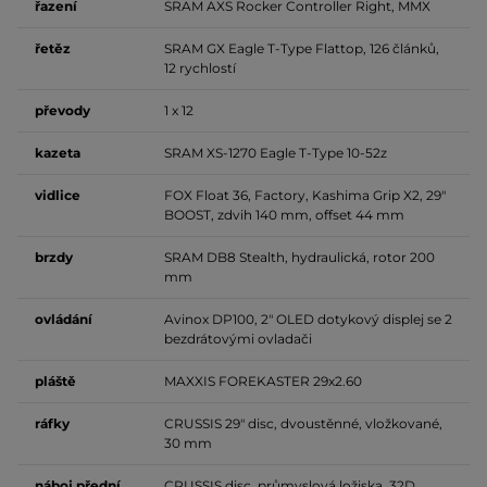
řazení
SRAM AXS Rocker Controller Right, MMX
řetěz
SRAM GX Eagle T-Type Flattop, 126 článků,
12 rychlostí
převody
1 x 12
kazeta
SRAM XS-1270 Eagle T-Type 10-52z
vidlice
FOX Float 36, Factory, Kashima Grip X2, 29"
BOOST, zdvih 140 mm, offset 44 mm
brzdy
SRAM DB8 Stealth, hydraulická, rotor 200
mm
ovládání
Avinox DP100, 2" OLED dotykový displej se 2
bezdrátovými ovladači
pláště
MAXXIS FOREKASTER 29x2.60
ráfky
CRUSSIS 29" disc, dvoustěnné, vložkované,
30 mm
náboj přední
CRUSSIS disc, průmyslová ložiska, 32D,