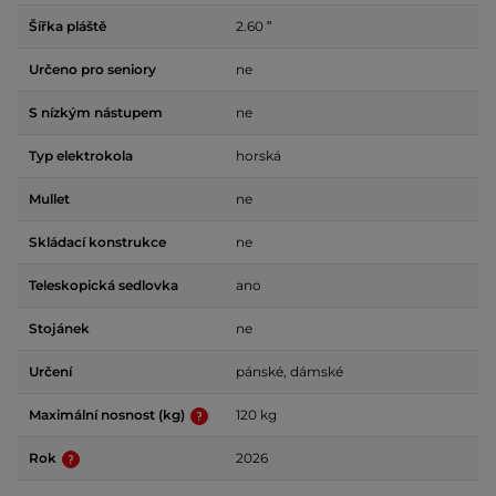
Šířka pláště
2.60 ʺ
Určeno pro seniory
ne
S nízkým nástupem
ne
Typ elektrokola
horská
Mullet
ne
Skládací konstrukce
ne
Teleskopická sedlovka
ano
Stojánek
ne
Určení
pánské, dámské
Maximální nosnost (kg)
120 kg
Rok
2026