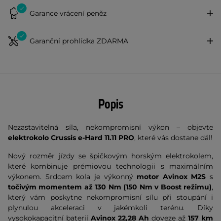
Garance vrácení peněz
Garanční prohlídka ZDARMA
Popis
Nezastavitelná síla, nekompromisní výkon – objevte
elektrokolo Crussis e-Hard 11.11 PRO
, které vás dostane dál!
Nový rozměr jízdy se špičkovým horským elektrokolem,
které kombinuje prémiovou technologii s maximálním
výkonem. Srdcem kola je výkonný
motor Avinox M2S
s
točivým momentem až 130 Nm
(150 Nm v Boost režimu)
,
který vám poskytne nekompromisní sílu při stoupání i
plynulou akceleraci v jakémkoli terénu. Díky
vysokokapacitní baterií
Avinox 22,28 Ah
doveze až
157 km