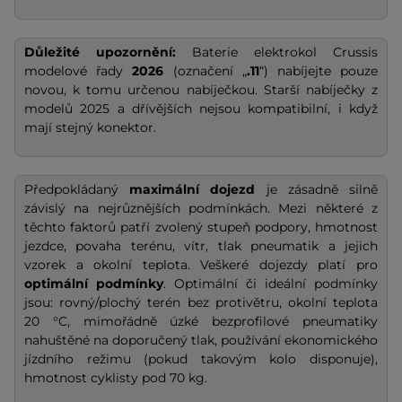
Důležité upozornění:
Baterie elektrokol Crussis
modelové řady
2026
(označení „
.11
“) nabíjejte pouze
novou, k tomu určenou nabíječkou. Starší nabíječky z
modelů 2025 a dřívějších nejsou kompatibilní, i když
mají stejný konektor.
Předpokládaný
maximální dojezd
je zásadně silně
závislý na nejrůznějších podmínkách. Mezi některé z
těchto faktorů patří zvolený stupeň podpory, hmotnost
jezdce, povaha terénu, vítr, tlak pneumatik a jejich
vzorek a okolní teplota. Veškeré dojezdy platí pro
optimální podmínky
. Optimální či ideální podmínky
jsou: rovný/plochý terén bez protivětru, okolní teplota
20 °C, mimořádně úzké bezprofilové pneumatiky
nahuštěné na doporučený tlak, používání ekonomického
jízdního režimu (pokud takovým kolo disponuje),
hmotnost cyklisty pod 70 kg.