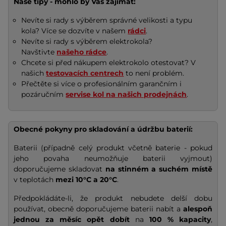
Naše tipy - mohlo by Vás zajímat:
Nevíte si rady s výběrem správné velikosti a typu
kola? Více se dozvíte v našem
rádci
.
Nevíte si rady s výběrem elektrokola?
Navštivte
našeho rádce
.
Chcete si před nákupem elektrokolo otestovat? V
našich
testovacích centrech
to není problém.
Přečtěte si více o profesionálním garančním i
pozáručním
servise kol na našich prodejnách
.
Obecné pokyny pro skladování a údržbu baterií:
Baterii (případně celý produkt včetně baterie - pokud
jeho povaha neumožňuje baterii vyjmout)
doporučujeme skladovat
na stinném a suchém místě
v teplotách
mezi 10°C a 20°C
.
Předpokládáte-li, že produkt nebudete delší dobu
používat, obecně doporučujeme baterii nabít a
alespoň
jednou za měsíc opět dobít
na
100 % kapacity
,