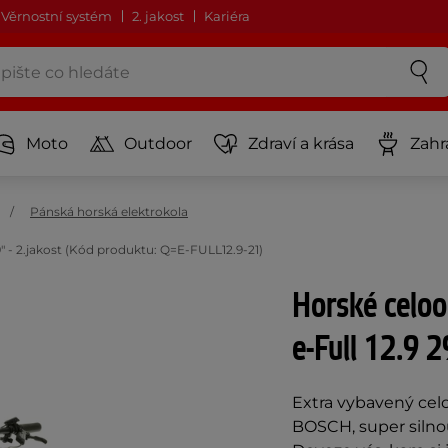
Věrnostní systém
2. jakost
Kariéra
Moto
Outdoor
Zdraví a krása
Zahr
Pánská horská elektrokola
" - 2.jakost (Kód produktu: Q=E-FULL12.9-21)
Horské celoo
e-Full 12.9 2
Extra vybavený ce
BOSCH, super silno