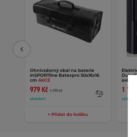
Předchozí
Ohnivzdorný obal na baterie
Elektr
inSPORTline Batexpro 50x16x16
Dukefi
cm
AKCE
světl
979 Kč
1 129
1 199 Kč
skladem
sklade
+ Přidat do košíku