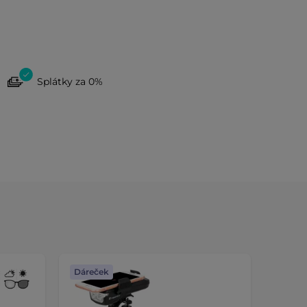
Splátky za 0%
Dáreček
Dáreč