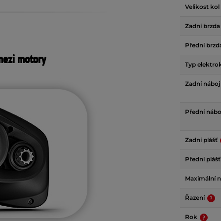
Velikost kol
Zadní brzd
Přední brz
mezi motory
Typ elektro
Zadní nábo
Přední náb
Zadní plášť
Přední pláš
Maximální n
Řazení
Rok