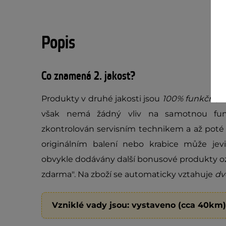
Popis
Co znamená 2. jakost?
Produkty v druhé jakosti jsou
100% funkční
, 
však nemá žádný vliv na samotnou fun
zkontrolován servisním technikem a až poté 
originálním balení nebo krabice může jev
obvykle dodávány další bonusové produkty oz
zdarma". Na zboží se automaticky vztahuje
dv
Vzniklé vady jsou: vystaveno (cca 40km