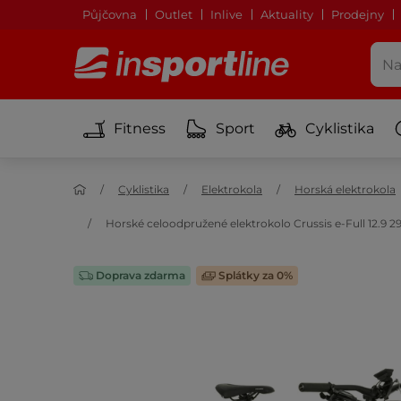
Půjčovna
Outlet
Inlive
Aktuality
Prodejny
Fitness
Sport
Cyklistika
Cyklistika
Elektrokola
Horská elektrokola
Horské celoodpružené elektrokolo Crussis e-Full 12.9 29
Doprava zdarma
Splátky za 0%