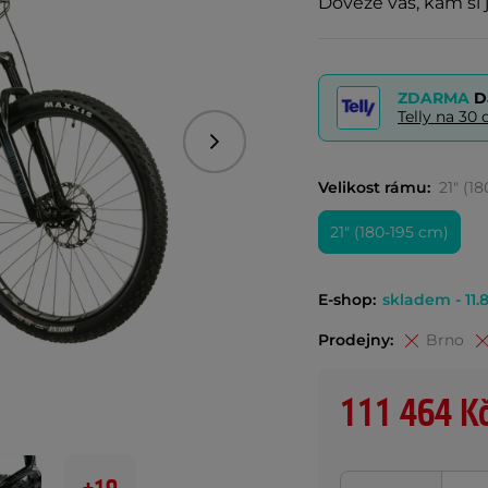
Doveze vás, kam si 
ZDARMA
D
Telly na 3
Následující
Velikost rámu:
21" (1
21" (180-195 cm)
E-shop:
skladem - 11.8
Prodejny:
Brno
111 464 K