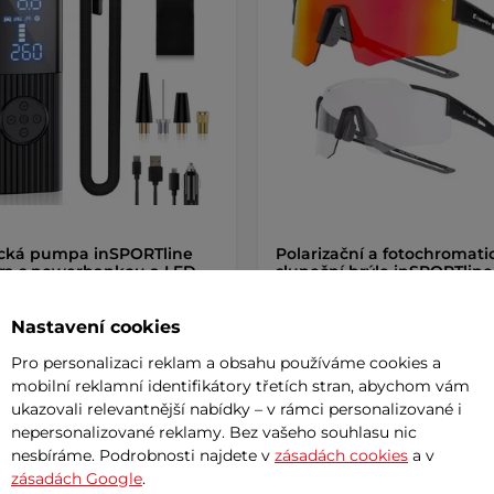
ická pumpa inSPORTline
Polarizační a fotochromati
ra s powerbankou a LED
sluneční brýle inSPORTline
em
AKCE
Montegallo černé
AKCE
 Kč
1 289 Kč
Nastavení cookies
1 399 Kč
1 490 Kč
m
skladem
Pro personalizaci reklam a obsahu používáme cookies a
mobilní reklamní identifikátory třetích stran, abychom vám
ukazovali relevantnější nabídky – v rámci personalizované i
+ Přidat do košíku
+ Přidat do košíku
nepersonalizované reklamy. Bez vašeho souhlasu nic
nesbíráme. Podrobnosti najdete v
zásadách cookies
a v
zásadách Google
.