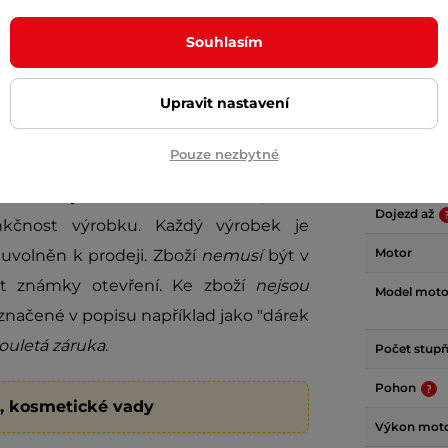
Souhlasím
Param
Upravit nastavení
Pouze nezbytné
Baterie
ovšem mají určitou drobnou vadu, která
Dojezd až
kčnost výrobku. Každý výrobek je
Motor
uvolněn k prodeji. Zboží
nemusí
být v
it známky otevření. Ke zboží
nejsou
Model moto
načené v popisu například jako "dárek
ouletá záruka
.
Počet stupň
Pohon
), kosmetické vady
Výkon mot