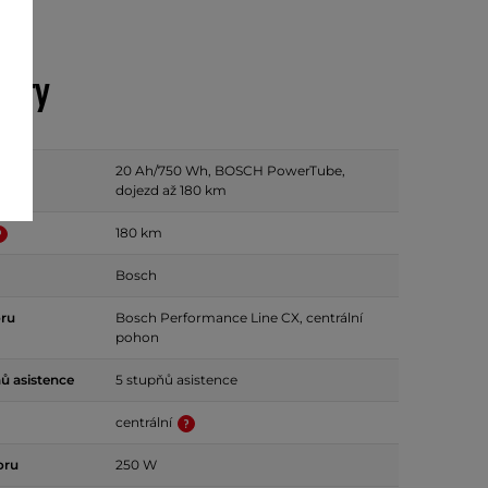
etry
20 Ah/750 Wh, BOSCH PowerTube,
dojezd až 180 km
180 km
Bosch
ru
Bosch Performance Line CX, centrální
pohon
ů asistence
5 stupňů asistence
centrální
oru
250 W