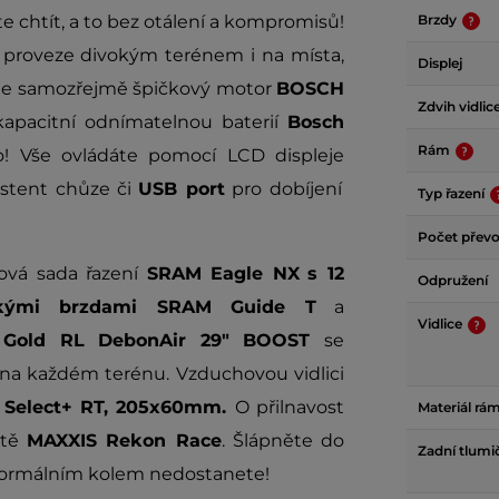
 chtít, a to bez otálení a kompromisů!
Brzdy
 proveze divokým terénem i na místa,
Displej
kcí je samozřejmě špičkový motor
BOSCH
Zdvih vidlic
kapacitní odnímatelnou baterií
Bosch
Rám
! Vše ovládáte pomocí LCD displeje
sistent chůze či
USB port
pro dobíjení
Typ řazení
Počet přev
ová sada řazení
SRAM Eagle NX
s 12
Odpružení
ickými brzdami SRAM Guide T
a
Vidlice
Gold RL DebonAir 29" BOOST
se
na každém terénu. Vzduchovou vidlici
Select+ RT, 205x60mm.
O přilnavost
Materiál rá
ště
MAXXIS Rekon Race
. Šlápněte do
Zadní tlumi
s normálním kolem nedostanete!