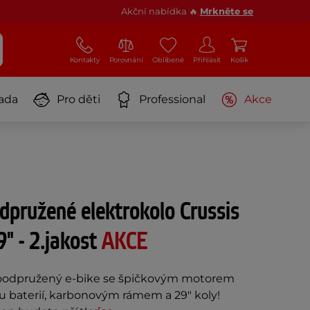
Akční nabídka 🔥
Mrkněte se
Kontakty
Porovnání
Oblíbené
Přihlásit
Košík
ada
Pro děti
Professional
Akce
dpružené elektrokolo Crussis
9" - 2.jakost
AKCE
loodpružený e-bike se špičkovým motorem
u baterií, karbonovým rámem a 29" koly!