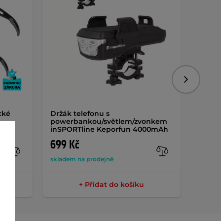
Následujíc
cké
Držák telefonu s
Pedály
powerbankou/světlem/zvonkem
inSPORTline Keporfun 4000mAh
699 Kč
449 
skladem na prodejně
sklade
+ Přidat do košíku