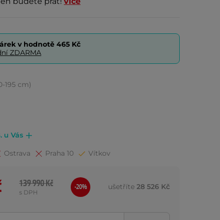
jen budete přát!
více
árek v hodnotě
465 Kč
0 dní ZDARMA
80-195 cm)
. u Vás
Ostrava
Praha 10
Vítkov
č
139 990 Kč
ušetříte
28 526 Kč
-20%
s DPH