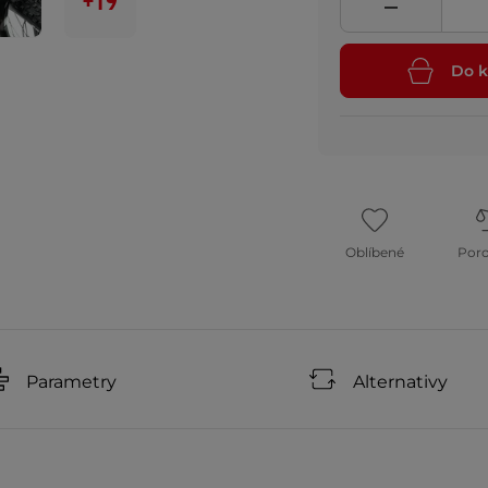
+19
Do k
Oblíbené
Por
Parametry
Alternativy