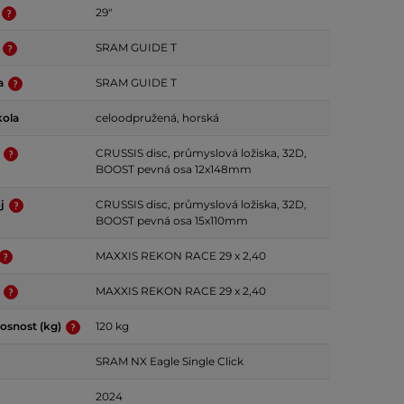
29"
a
SRAM GUIDE T
da
SRAM GUIDE T
kola
celoodpružená, horská
j
CRUSSIS disc, průmyslová ložiska, 32D,
BOOST pevná osa 12x148mm
oj
CRUSSIS disc, průmyslová ložiska, 32D,
BOOST pevná osa 15x110mm
MAXXIS REKON RACE 29 x 2,40
ť
MAXXIS REKON RACE 29 x 2,40
osnost (kg)
120 kg
SRAM NX Eagle Single Click
2024