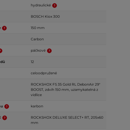
hydraulické
BOSCH Kiox 300
e
150 mm
Carbon
páčkové
odů
12
celoodpružené
ROCKSHOX FS 35 Gold RL DebonAir 29"
BOOST, zdvih 150 mm, uzamykatelná z
vidlice
mu
karbon
č
ROCKSHOX DELUXE SELECT+ RT, 205x60
mm