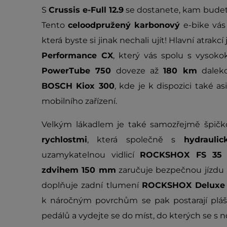
S
Crussis e-Full 12.9
se dostanete, kam budete
Tento
celoodpružený karbonový
e-bike vás
která byste si jinak nechali ujít! Hlavní atra
Performance CX
, který vás spolu s vysoko
PowerTube 750
doveze až
180 km
daleko
BOSCH Kiox 300
, kde je k dispozici také a
mobilního zařízení.
Velkým lákadlem je také samozřejmě špičk
rychlostmi
, která společně s
hydraul
uzamykatelnou vidlicí
ROCKSHOX FS 35 
zdvihem 150 mm
zaručuje bezpečnou jízdu 
doplňuje zadní tlumení
ROCKSHOX Deluxe 
k náročným povrchům se pak postarají plá
pedálů a vydejte se do míst, do kterých se 