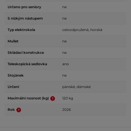
Určeno pro seniory
ne
S nízkým nástupem
ne
Typ elektrokola
celoodpružená, horská
Mullet
ne
Skládací konstrukce
ne
Teleskopická sedlovka
ano
Stojánek
ne
Určení
pánské, dámské
Maximální nosnost (kg)
120 kg
Rok
2026