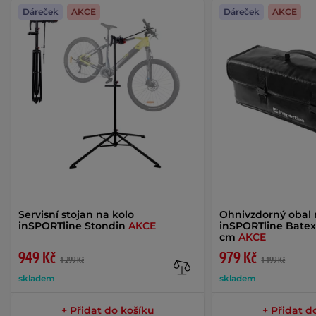
Dáreček
AKCE
Dáreček
AKCE
Servisní stojan na kolo
Ohnivzdorný obal 
inSPORTline Stondin
AKCE
inSPORTline Batex
cm
AKCE
949 Kč
979 Kč
1 299 Kč
1 199 Kč
skladem
skladem
+ Přidat do košíku
+ Přidat d