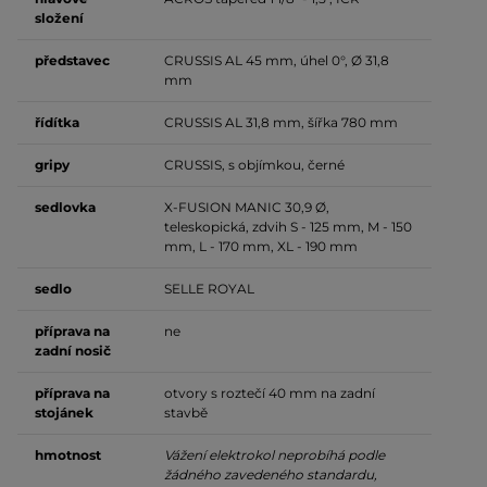
složení
představec
CRUSSIS AL 45 mm, úhel 0°, Ø 31,8
mm
řídítka
CRUSSIS AL 31,8 mm, šířka 780 mm
gripy
CRUSSIS, s objímkou, černé
sedlovka
X-FUSION MANIC 30,9 Ø,
teleskopická, zdvih S - 125 mm, M - 150
mm, L - 170 mm, XL - 190 mm
sedlo
SELLE ROYAL
příprava na
ne
zadní nosič
příprava na
otvory s roztečí 40 mm na zadní
stojánek
stavbě
hmotnost
Vážení elektrokol neprobíhá podle
žádného zavedeného standardu,