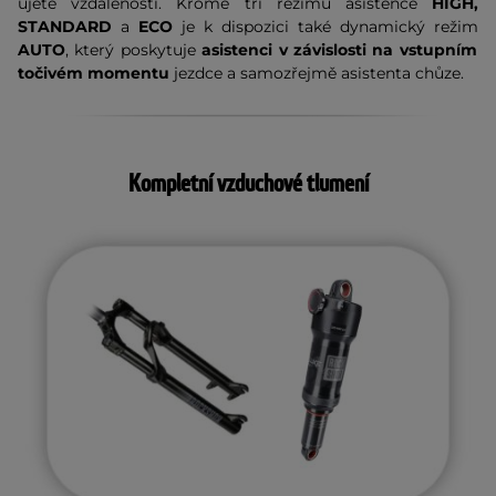
ujeté vzdálenosti. Kromě tří režimů asistence
HIGH,
STANDARD
a
ECO
je k dispozici také dynamický režim
AUTO
, který poskytuje
asistenci v závislosti na vstupním
točivém momentu
jezdce a samozřejmě asistenta chůze.
Kompletní vzduchové tlumení