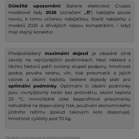
Důležité upozornění:
Baterie elektrokol Crussis
modelové řady
2026
(označení „
.11
“) nabíjejte pouze
novou, k tomu určenou nabíječkou. Starší nabíječky z
modelů 2025 a dřívějších nejsou kompatibilní, i když
mají stejný konektor.
Předpokládaný
maximální dojezd
je zásadně silně
závislý na nejrůznějších podmínkách. Mezi některé z
těchto faktorů patří zvolený stupeň podpory, hmotnost
jezdce, povaha terénu, vítr, tlak pneumatik a jejich
vzorek a okolní teplota. Veškeré dojezdy platí pro
optimální podmínky
. Optimální či ideální podmínky
jsou: rovný/plochý terén bez protivětru, okolní teplota
20 °C, mimořádně úzké bezprofilové pneumatiky
nahuštěné na doporučený tlak, používání ekonomického
jízdního režimu (pokud takovým kolo disponuje),
hmotnost cyklisty pod 70 kg.
Obrázky mají pouze ilustrativní charakter.