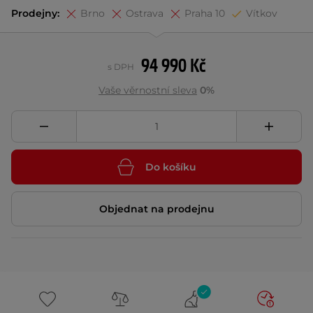
Prodejny:
Brno
Ostrava
Praha 10
Vítkov
94 990 Kč
s DPH
Vaše věrnostní sleva
0%
Do košíku
Objednat na prodejnu