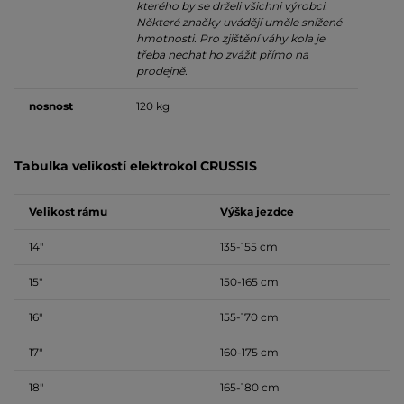
kterého by se drželi všichni výrobci.
Některé značky uvádějí uměle snížené
hmotnosti. Pro zjištění váhy kola je
třeba nechat ho zvážit přímo na
prodejně.
nosnost
120 kg
Tabulka velikostí elektrokol CRUSSIS
Velikost rámu
Výška jezdce
14″
135-155 cm
15″
150-165 cm
16″
155-170 cm
17″
160-175 cm
18″
165-180 cm