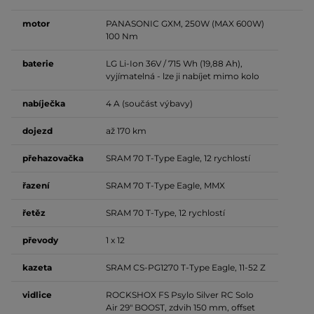
motor
PANASONIC GXM, 250W (MAX 600W)
100 Nm
baterie
LG Li-Ion 36V / 715 Wh (19,88 Ah),
vyjímatelná - lze ji nabíjet mimo kolo
nabíječka
4 A (součást výbavy)
dojezd
až 170 km
přehazovačka
SRAM 70 T-Type Eagle, 12 rychlostí
řazení
SRAM 70 T-Type Eagle, MMX
řetěz
SRAM 70 T-Type, 12 rychlostí
převody
1 x 12
kazeta
SRAM CS-PG1270 T-Type Eagle, 11-52 Z
vidlice
ROCKSHOX FS Psylo Silver RC Solo
Air 29" BOOST, zdvih 150 mm, offset