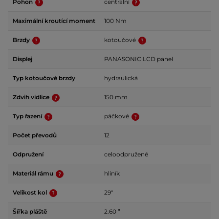
Pohon
centrální
Maximální kroutící moment
100 Nm
Brzdy
kotoučové
Displej
PANASONIC LCD panel
Typ kotoučové brzdy
hydraulická
Zdvih vidlice
150 mm
Typ řazení
páčkové
Počet převodů
12
Odpružení
celoodpružené
Materiál rámu
hliník
Velikost kol
29"
Šířka pláště
2.60 ʺ