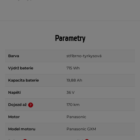
Parametry
Barva
stříbrno-tyrkysová
Výdrž baterie
715 Wh
Kapacita baterie
19,88 Ah
Napětí
36 V
Dojezd až
170 km
Motor
Panasonic
Model motoru
Panasonic GXM