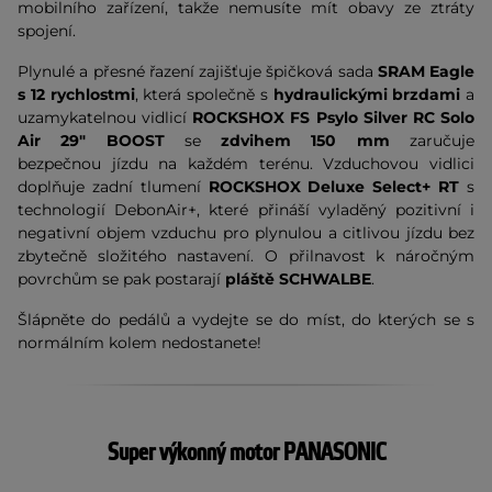
mobilního zařízení, takže nemusíte mít obavy ze ztráty
spojení.
Plynulé a přesné řazení zajišťuje špičková sada
SRAM Eagle
s 12 rychlostmi
, která společně s
hydraulickými brzdami
a
uzamykatelnou vidlicí
ROCKSHOX FS Psylo Silver RC Solo
Air 29" BOOST
se
zdvihem 150 mm
zaručuje
bezpečnou jízdu na každém terénu. Vzduchovou vidlici
doplňuje zadní tlumení
ROCKSHOX Deluxe Select+ RT
s
technologií DebonAir+, které přináší vyladěný pozitivní i
negativní objem vzduchu pro plynulou a citlivou jízdu bez
zbytečně složitého nastavení.
O přilnavost k náročným
povrchům se pak postarají
pláště SCHWALBE
.
Šlápněte do pedálů a vydejte se do míst, do kterých se s
normálním kolem nedostanete!
Super výkonný motor PANASONIC