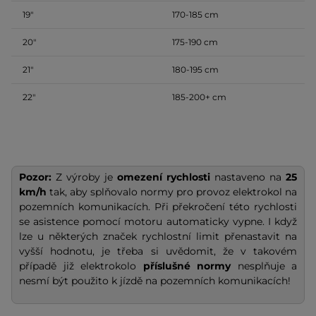
19″
170-185 cm
20″
175-190 cm
21″
180-195 cm
22″
185-200+ cm
Pozor:
Z výroby je
omezení rychlosti
nastaveno na
25
km/h
tak, aby splňovalo normy pro provoz elektrokol na
pozemních komunikacích. Při překročení této rychlosti
se asistence pomocí motoru automaticky vypne. I když
lze u některých značek rychlostní limit přenastavit na
vyšší hodnotu, je třeba si uvědomit, že v takovém
případě již elektrokolo
příslušné normy
nesplňuje a
nesmí být použito k jízdě na pozemních komunikacích!