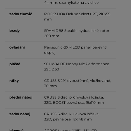
44 mm, uzamykatelná z vidlice
zadní tlumič
ROCKSHOX Deluxe Select+ RT, 210x55
mm
brzdy
SRAM DB8 Stealth, hydraulické, rotor
200 mm
ovládání
Panasonic GXM LCD panel, barevný
displej
pláště
SCHWALBE Nobby Nic Performance
29 x 2,60
ráfky
CRUSSIS 29", dvoustěnné, vložkované,
30 mm
přední náboj
CRUSSIS disc, průmyslová ložiska,
32D, BOOST pevná osa, 15x110 mm
zadní náboj
CRUSSIS disc, kuličková ložiska,
32D, pevná osa, 12x148 mm
hlavové
ACROS tapered 1 1/8" - 1,5", ICR