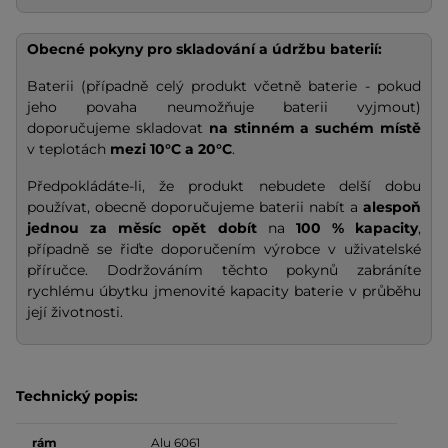
Obecné pokyny pro skladování a údržbu baterií:
Baterii (případně celý produkt včetně baterie - pokud
jeho povaha neumožňuje baterii vyjmout)
doporučujeme skladovat
na stinném a suchém místě
v teplotách
mezi 10°C a 20°C
.
Předpokládáte-li, že produkt nebudete delší dobu
používat, obecně doporučujeme baterii nabít a
alespoň
jednou za měsíc opět dobít
na
100 % kapacity
,
případně se řiďte doporučením výrobce v uživatelské
příručce. Dodržováním těchto pokynů zabráníte
rychlému úbytku jmenovité kapacity baterie v průběhu
její životnosti.
Technický popis:
rám
Alu 6061