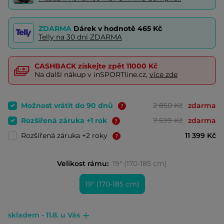
ZDARMA
Dárek v hodnotě
465 Kč
Telly na 30 dní ZDARMA
CASHBACK
získejte zpět
11000 Kč
Na další nákup v inSPORTline.cz,
více zde
Možnost vrátit do 90 dnů
2 850 Kč
zdarma
Rozšířená záruka +1 rok
7 599 Kč
zdarma
Rozšířená záruka +2 roky
11 399 Kč
Velikost rámu:
19" (170-185 cm)
19" (170-185 cm)
skladem - 11.8. u Vás