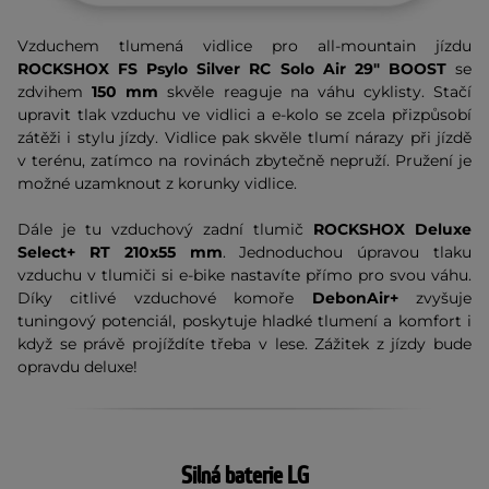
Vzduchem tlumená vidlice pro all-mountain jízdu
ROCKSHOX FS Psylo Silver RC Solo Air 29" BOOST
se
zdvihem
150 mm
skvěle reaguje na váhu cyklisty. Stačí
upravit tlak vzduchu ve vidlici a e-kolo se zcela přizpůsobí
zátěži i stylu jízdy. Vidlice pak skvěle tlumí nárazy při jízdě
v terénu, zatímco na rovinách zbytečně nepruží. Pružení je
možné uzamknout z korunky vidlice.
Dále je tu vzduchový zadní tlumič
ROCKSHOX Deluxe
Select+ RT 210x55
mm
. Jednoduchou úpravou tlaku
vzduchu v tlumiči si e-bike nastavíte přímo pro svou váhu.
Díky citlivé vzduchové komoře
DebonAir+
zvyšuje
tuningový potenciál, poskytuje hladké tlumení a komfort i
když se právě projíždíte třeba v lese. Zážitek z jízdy bude
opravdu deluxe!
Silná baterie LG