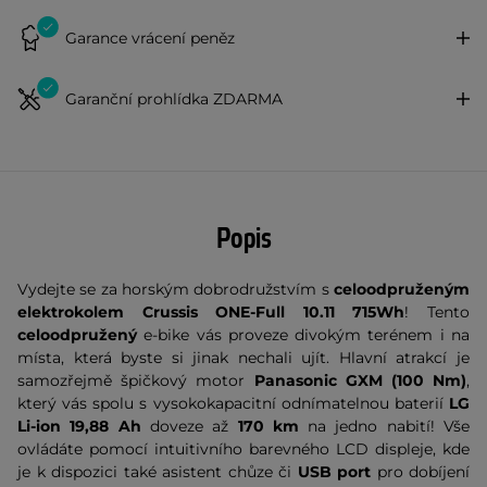
Garance vrácení peněz
Garanční prohlídka ZDARMA
Popis
Vydejte se za horským dobrodružstvím s
celoodpruženým
elektrokolem Crussis
ONE-Full 10.11 715Wh
! Tento
celoodpružený
e-bike vás proveze divokým terénem i na
místa, která byste si jinak nechali ujít. Hlavní atrakcí je
samozřejmě špičkový motor
Panasonic GXM (100 Nm)
,
který vás spolu s vysokokapacitní odnímatelnou baterií
LG
Li-ion 19,88 Ah
doveze až
170 km
na jedno nabití! Vše
ovládáte pomocí intuitivního barevného LCD displeje, kde
je k dispozici také asistent chůze či
USB port
pro dobíjení