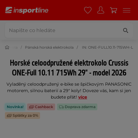
lektrokola
Pánská horská elektrokola
IN: ONE-FULL10.11-715WH-L
Horské celoodpružené elektrokolo Crussis
ONE-Full 10.11 715Wh 29" - model 2026
Vyladěný celoodpružený e-bike se špičkovým PANASONIC
motorem, silnou baterií a 29" koly! Doveze vás, kam si jen
budete přát!
více
Novinka!
Cashback
Doprava zdarma
Splátky za 0%