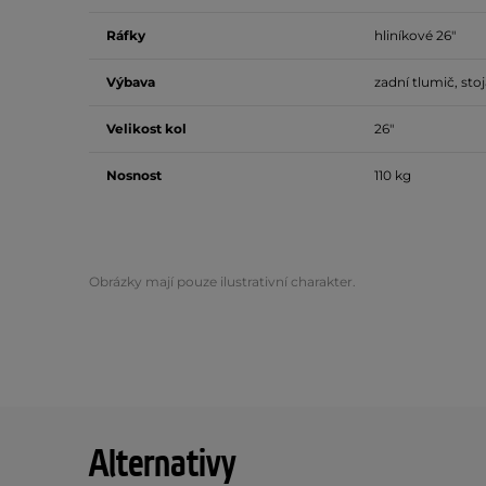
Ráfky
hliníkové 26"
Výbava
zadní tlumič, sto
Velikost kol
26"
Nosnost
110 kg
Obrázky mají pouze ilustrativní charakter.
Alternativy