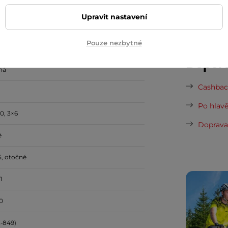
Vaše do
Upravit nastavení
půjčovn
Pouze nezbytné
Dopor
ná
Cashback
Po hlavě
0, 3×6
Doprava 
é
, otočné
1
0
K‑849)