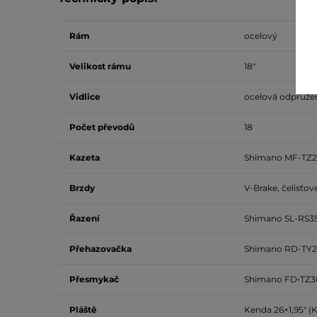
Rám
ocelový
Velikost rámu
18"
Vidlice
ocelová odpruže
Počet převodů
18
Kazeta
Shimano MF-TZ2
Brzdy
V-Brake, čelisťov
Řazení
Shimano SL-RS35
Přehazovačka
Shimano RD-TY2
Přesmykač
Shimano FD‑TZ3
Pláště
Kenda 26×1,95″ (