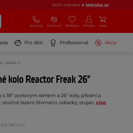
Akční nabídka 🔥
Mrkněte se
Kontakty
Porovnání
Oblíbené
Přihlásit
Košík
ada
Pro děti
Professional
Akce
u: 30064-1)
é kolo Reactor Freak 26"
 s 18" ocelovým rámem a 26" koly, přední a
, otočné řazení Shimano, odrazky, stojan.
více
, 165-180 cm)