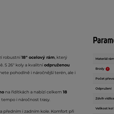
Param
zí robustní
18" ocelový rám
, který
Materiál rá
ě. S 26" koly a kvalitní
odpruženou
Brzdy
ete pohodlně i náročnější terén, ale i
Počet přev
Odpružení
no
na řídítkách a nabízí celkem
18
Zdvih vidlic
tempo i náročnost trasy.
Velikost kol
a předním i zadním kole. Komfort při