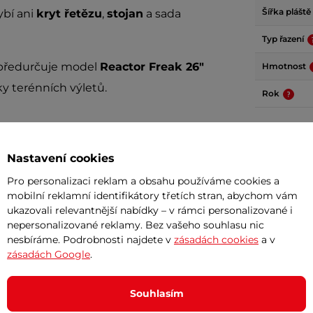
Šířka pláště
ybí ani
kryt řetězu
,
stojan
a sada
Typ řazení
ředurčuje model
Reactor Freak 26"
Hmotnost
ky terénních výletů.
Rok
Dokume
Nastavení cookies
a typu kola? Více se dozvíte v
Pro personalizaci reklam a obsahu používáme cookies a
Uživatel
mobilní reklamní identifikátory třetích stran, abychom vám
ukazovali relevantnější nabídky – v rámci personalizované i
ním i pozáručním
servise kol na našich
Potřeb
nepersonalizované reklamy. Bez vašeho souhlasu nic
nesbíráme. Podrobnosti najdete v
zásadách cookies
a v
zásadách Google
.
7 důvodů
Nová sez
Souhlasím
vynesou 