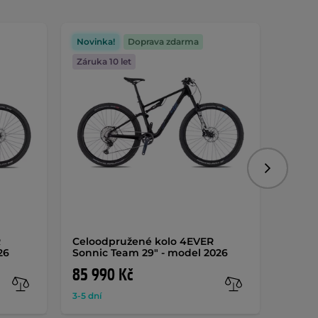
Novinka!
Doprava zdarma
Novin
Záruka 10 let
Záruka
Následujíc
R
Celoodpružené kolo 4EVER
Celoo
26
Sonnic Team 29" - model 2026
Volca
85 990 Kč
93 9
3-5 dní
3-5 dní