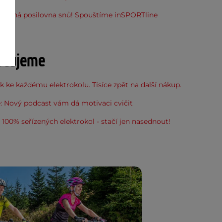
stupná posilovna snů! Spouštíme inSPORTline
u
učujeme
 ke každému elektrokolu. Tisíce zpět na další nákup.
: Nový podcast vám dá motivaci cvičit
100% seřízených elektrokol - stačí jen nasednout!