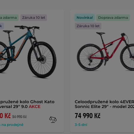
a zdarma
Záruka 10 let
Novinka!
Doprava zdarma
k
Záruka 10 let
pružené kolo Ghost Kato
Celoodpružené kolo 4EVE
versal 29" 9.0
AKCE
Sonnic Elite 29" - model 20
0 Kč
74 990 Kč
54 990 Kč
 na prodejně
3-5 dní