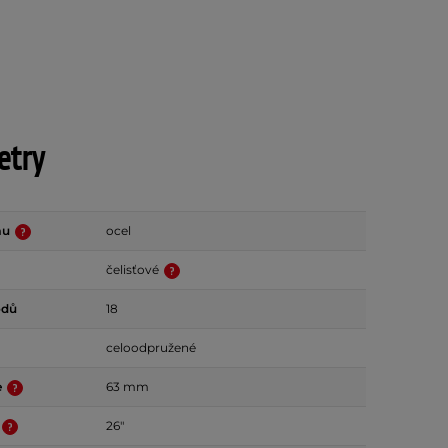
etry
mu
ocel
čelisťové
odů
18
celoodpružené
e
63 mm
26"