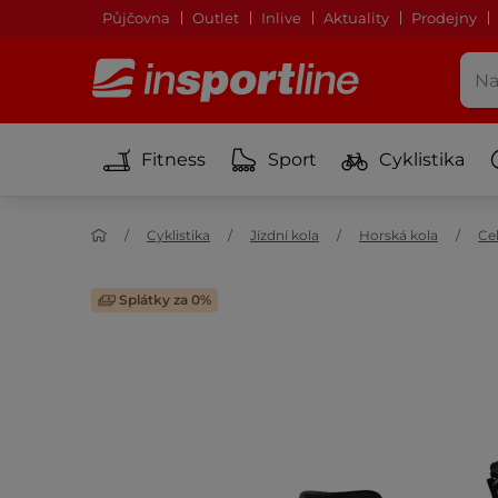
Půjčovna
Outlet
Inlive
Aktuality
Prodejny
Fitness
Sport
Cyklistika
Cyklistika
Jízdní kola
Horská kola
Ce
Splátky za 0%