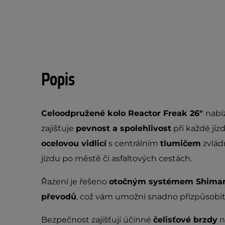
Popis
Celoodpružené kolo Reactor Freak 26"
nabí
zajišťuje
pevnost a spolehlivost
při každé jízd
ocelovou vidlicí
s centrálním
tlumičem
zvládn
jízdu po městě či asfaltových cestách.
Řazení je řešeno
otočným systémem Shima
převodů
, což vám umožní snadno přizpůsobit 
Bezpečnost zajišťují účinné
čelisťové brzdy
n