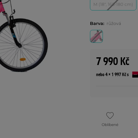
M (18", 165-180 cm)
Barva:
růžová
7 990 Kč
nebo 4 × 1 997 Kč s
Oblíbené