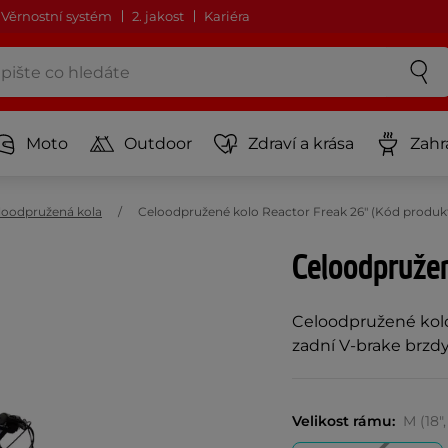
Věrnostní systém
2. jakost
Kariéra
Moto
Outdoor
Zdraví a krása
Zahr
loodpružená kola
Celoodpružené kolo Reactor Freak 26" (Kód produkt
Celoodpružen
Celoodpružené kolo
zadní V-brake brzdy
Velikost rámu:
M (18"