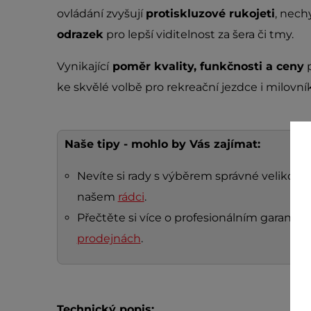
ovládání zvyšují
protiskluzové rukojeti
, nech
odrazek
pro lepší viditelnost za šera či tmy.
Vynikající
poměr kvality, funkčnosti a ceny
p
ke skvělé volbě pro rekreační jezdce i milovní
Naše tipy - mohlo by Vás zajímat:
Nevíte si rady s výběrem správné velikosti 
našem
rádci
.
Přečtěte si více o profesionálním garanč
prodejnách
.
Technický popis: