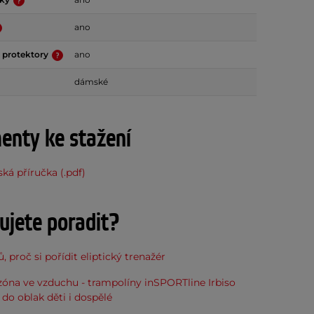
ano
 protektory
ano
dámské
nty ke stažení
ská příručka (.pdf)
ujete poradit?
, proč si pořídit eliptický trenažér
óna ve vzduchu - trampolíny inSPORTline Irbiso
do oblak děti i dospělé