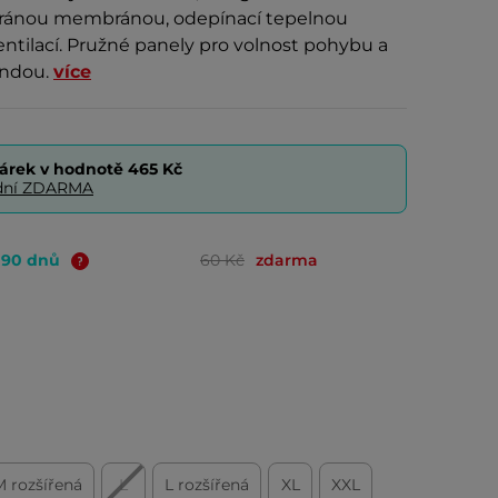
ránou membránou, odepínací tepelnou
entilací. Pružné panely pro volnost pohybu a
undou.
více
árek v hodnotě
465 Kč
0 dní ZDARMA
o 90 dnů
60 Kč
zdarma
M rozšířená
L
L rozšířená
XL
XXL