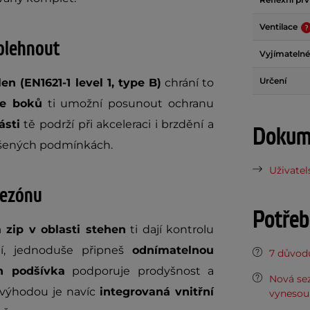
Ventilace
olehnout
Vyjímatelné
Určení
n (EN1621-1 level 1, type B)
chrání to
če boků
ti umožní posunout ochranu
ásti
tě podrží při akceleraci i brzdění a
Dokume
horšených podmínkách.
Uživatel
sezónu
Potřeb
 zip v oblasti stehen
ti dají kontrolu
í, jednoduše připneš
odnímatelnou
7 důvodů
h podšívka
podporuje prodyšnost a
Nová sez
u výhodou je navíc
integrovaná vnitřní
vynesou 