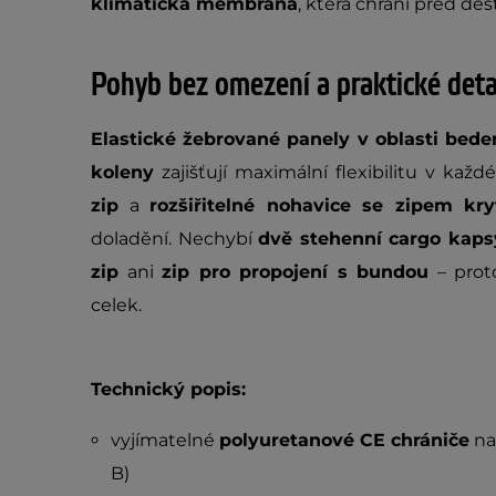
klimatická membrána
, která chrání před de
Pohyb bez omezení a praktické deta
Elastické žebrované panely v oblasti bede
koleny
zajišťují maximální flexibilitu v každ
zip
a
rozšiřitelné nohavice se zipem k
doladění. Nechybí
dvě stehenní cargo kaps
zip
ani
zip pro propojení s bundou
– prot
celek.
Technický popis:
vyjímatelné
polyuretanové CE chrániče
na 
B)