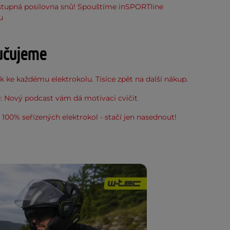
stupná posilovna snů! Spouštíme inSPORTline
u
učujeme
 ke každému elektrokolu. Tisíce zpět na další nákup.
: Nový podcast vám dá motivaci cvičit
100% seřízených elektrokol - stačí jen nasednout!