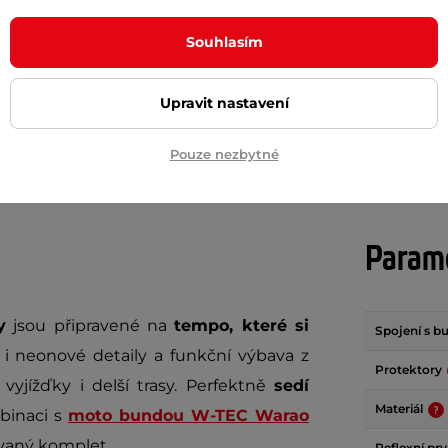
č
930 Kč
1 490 Kč
Souhlasím
m
skladem
+ Přidat do košíku
+ Přidat do košíku
Upravit nastavení
Pouze nezbytné
Param
y
jsou připravené na
tempo, které si
Spojení s 
ní i neonové detaily a funkční výbava z
Protektory
vyjížďky i delší trasy. Perfektně
sedí
Materiál
mbinaci s
moto bundou W-TEC Warao
vaný komplet.
Reflexní pr