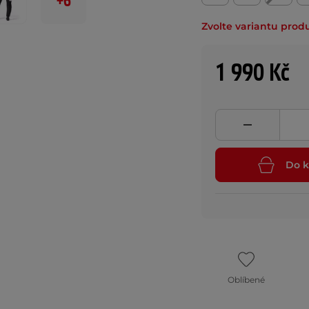
+6
Zvolte variantu prod
1 990 Kč
Do k
Oblíbené