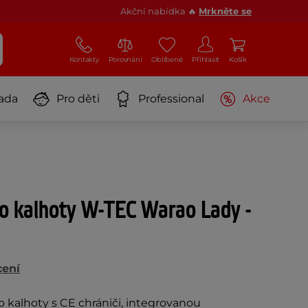
Akční nabídka 🔥
Mrkněte se
Kontakty
Porovnání
Oblíbené
Přihlásit
Košík
ada
Pro děti
Professional
Akce
 kalhoty W-TEC Warao Lady -
cení
alhoty s CE chrániči, integrovanou