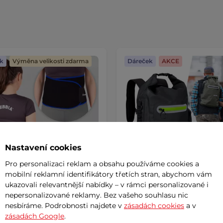
k
Výměna velikosti zdarma
Dáreček
AKCE
Nastavení cookies
Pro personalizaci reklam a obsahu používáme cookies a
mobilní reklamní identifikátory třetích stran, abychom vám
ukazovali relevantnější nabídky – v rámci personalizované i
nepersonalizované reklamy. Bez vašeho souhlasu nic
nový pás inSPORTline
Nepromokavý moto batoh
nesbíráme. Podrobnosti najdete v
zásadách cookies
a v
Uphills
AKCE
zásadách Google
.