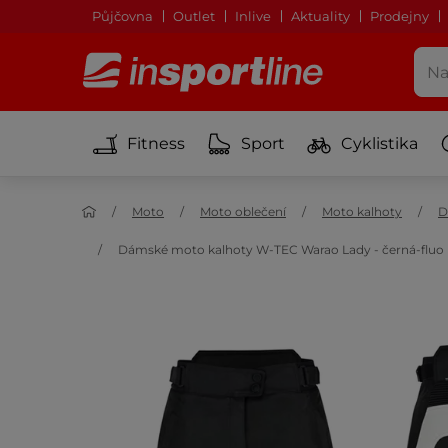
Půjčovna
Outlet
Inlive
Aktuality
Prodejny
Fitness
Sport
Cyklistika
Moto
Moto oblečení
Moto kalhoty
D
Dámské moto kalhoty W-TEC Warao Lady - černá-fluo 