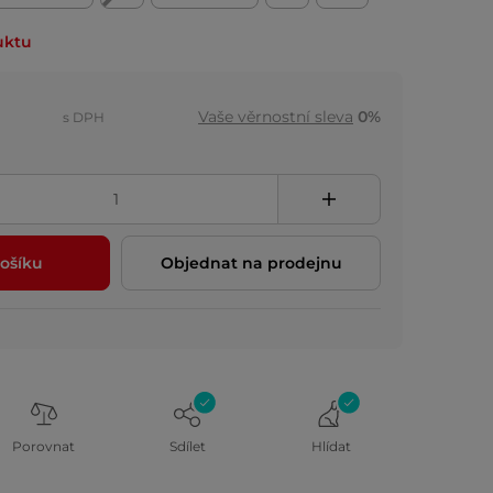
uktu
Vaše věrnostní sleva
0%
s DPH
ošíku
Objednat na prodejnu
Porovnat
Sdílet
Hlídat