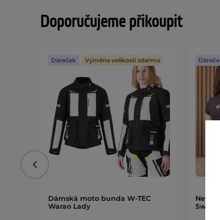
Doporučujeme přikoupit
Dáreček
Výměna velikosti zdarma
Dáreče
Předchozí
Dámská moto bunda W-TEC
Neopre
Warao Lady
Swaist