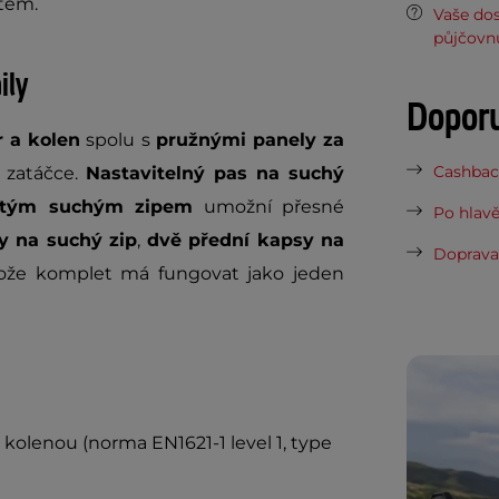
štěm.
Vaše do
půjčovn
ily
Dopor
r a kolen
spolu s
pružnými panely za
Cashback
é zatáčce.
Nastavitelný pas na suchý
rytým suchým zipem
umožní přesné
Po hlavě
y na suchý zip
,
dvě přední kapsy na
Doprava 
ože komplet má fungovat jako jeden
kolenou (norma EN1621-1 level 1, type