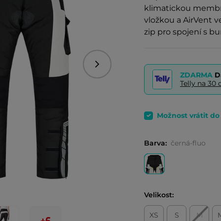
klimatickou memb
vložkou a AirVent v
zip pro spojení s b
Následující
ZDARMA
D
Telly na 3
Možnost vrátit d
Barva:
černá-fluo
Velikost:
XS
S
M