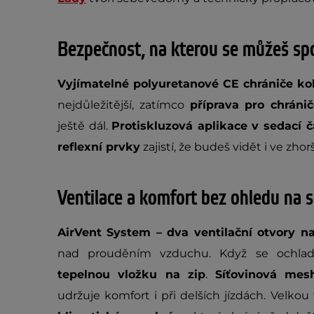
Bezpečnost, na kterou se můžeš sp
Vyjímatelné polyuretanové CE chrániče kole
nejdůležitější, zatímco
příprava pro chráni
ještě dál.
Protiskluzová aplikace v sedací č
reflexní prvky
zajistí, že budeš vidět i ve z
Ventilace a komfort bez ohledu na 
AirVent System – dva ventilační otvory na
nad prouděním vzduchu. Když se ochlad
tepelnou vložku na zip
.
Síťovinová mes
udržuje komfort i při delších jízdách. Velko