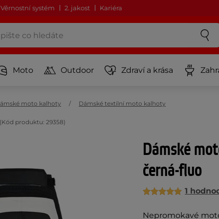
Věrnostní systém
2. jakost
Kariéra
Moto
Outdoor
Zdraví a krása
Zahr
ámské moto kalhoty
Dámské textilní moto kalhoty
(Kód produktu: 29358)
Dámské moto
černá-fluo
1 hodno
Nepromokavé moto k