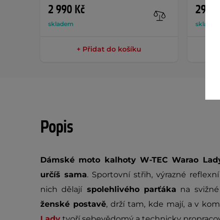
2 990 Kč
290 K
skladem
sklade
+ Přidat do košíku
Popis
Dámské moto kalhoty W-TEC Warao Lad
určíš sama
. Sportovní střih, výrazné reflex
nich dělají
spolehlivého parťáka
na svižné 
ženské postavě
, drží tam, kde mají, a v ko
Lady
tvoří sebevědomý a technicky propraco