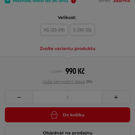
Možnost vrátit do 90 dnů
30 Kč
zdarma
Velikost:
XS (25-29)
S (30-33)
Zvolte variantu produktu
990 Kč
s DPH
Vaše věrnostní sleva
0%
Do košíku
Objednat na prodejnu