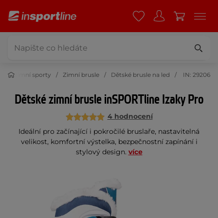
t
Zimní sporty
Zimní brusle
Dětské brusle na led
IN: 29206
Dětské zimní brusle inSPORTline Izaky Pro
4 hodnocení
Ideální pro začínající i pokročilé bruslaře, nastavitelná
velikost, komfortní výstelka, bezpečnostní zapínání i
stylový design.
více