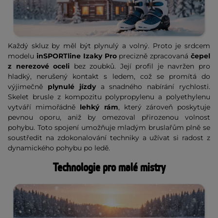
Každý skluz by měl být plynulý a volný. Proto je srdcem
modelu
inSPORTline Izaky Pro
precizně zpracovaná
čepel
z nerezové oceli
bez zoubků. Její profil je navržen pro
hladký, nerušený kontakt s ledem, což se promítá do
výjimečně
plynulé jízdy
a snadného nabírání rychlosti.
Skelet brusle z kompozitu polypropylenu a polyethylenu
vytváří mimořádně
lehký rám
, který zároveň poskytuje
pevnou oporu, aniž by omezoval přirozenou volnost
pohybu. Toto spojení umožňuje mladým bruslařům plně se
soustředit na zdokonalování techniky a užívat si radost z
dynamického pohybu po ledě.
Technologie pro malé mistry