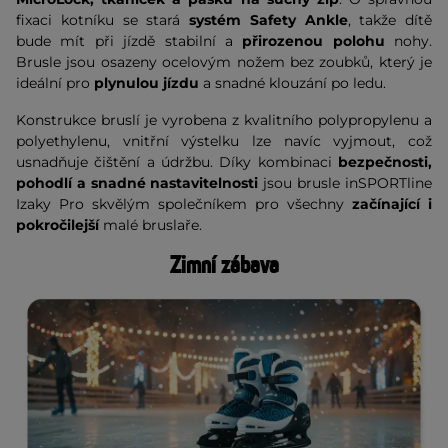
fixaci kotníku se stará
systém Safety Ankle
, takže dítě
bude mít při jízdě stabilní a
přirozenou polohu
nohy.
Brusle jsou osazeny ocelovým nožem bez zoubků, který je
ideální pro
plynulou jízdu
a snadné klouzání po ledu.
Konstrukce bruslí je vyrobena z kvalitního polypropylenu a
polyethylenu, vnitřní výstelku lze navíc vyjmout, což
usnadňuje čištění a údržbu. Díky kombinaci
bezpečnosti,
pohodlí a snadné nastavitelnosti
jsou brusle inSPORTline
Izaky Pro skvělým společníkem pro všechny
začínající i
pokročilejší
malé bruslaře.
Zimní zábava