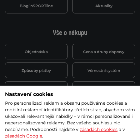
Blog inSPORTline
Aktuality
Vše o nákupu
Objednávka
Cena a druhy dopravy
Způsoby platby
Věrnostní systém
Montáž a servis
Reklamace a záruka
Nastavení cookies
Pro personalizaci reklam a obsahu používáme cookies a
Půjčovna
Kariéra
mobilní reklamní identifikátory třetích stran, abychom vám
obchodní podmínky
ukazovali relevantnější nabídky – v rámci personalizované i
nepersonalizované reklamy. Bez vašeho souhlasu nic
nesbíráme. Podrobnosti najdete v
zásadách cookies
a v
zásadách Google
.