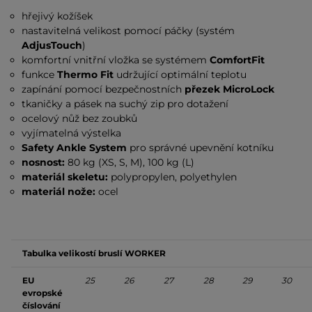
hřejivý kožíšek
nastavitelná velikost pomocí páčky (systém
AdjusTouch
)
komfortní vnitřní vložka se systémem
ComfortFit
funkce
Thermo Fit
udržující optimální teplotu
zapínání pomocí bezpečnostních
přezek MicroLock
tkaničky a pásek na suchý zip pro dotažení
ocelový nůž bez zoubků
vyjímatelná výstelka
Safety Ankle System
pro správné upevnění kotníku
nosnost:
80 kg (XS, S, M), 100 kg (L)
materiál skeletu:
polypropylen, polyethylen
materiál nože:
ocel
Tabulka velikostí bruslí WORKER
EU
25
26
27
28
29
30
evropské
číslování