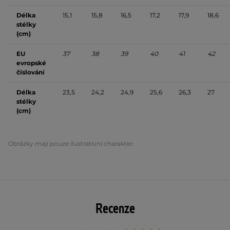
Délka
15,1
15,8
16,5
17,2
17,9
18,6
stélky
(cm)
EU
37
38
39
40
41
42
evropské
číslování
Délka
23,5
24,2
24,9
25,6
26,3
27
stélky
(cm)
Obrázky mají pouze ilustrativní charakter.
Recenze