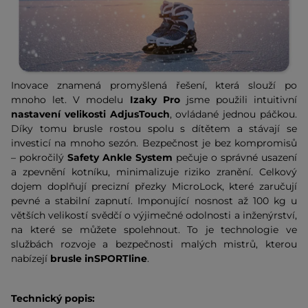
Inovace znamená promyšlená řešení, která slouží po
mnoho let. V modelu
Izaky Pro
jsme použili intuitivní
nastavení velikosti AdjusTouch
, ovládané jednou páčkou.
Díky tomu brusle rostou spolu s dítětem a stávají se
investicí na mnoho sezón. Bezpečnost je bez kompromisů
– pokročilý
Safety Ankle System
pečuje o správné usazení
a zpevnění kotníku, minimalizuje riziko zranění. Celkový
dojem doplňují precizní přezky MicroLock, které zaručují
pevné a stabilní zapnutí. Imponující nosnost až 100 kg u
větších velikostí svědčí o výjimečné odolnosti a inženýrství,
na které se můžete spolehnout. To je technologie ve
službách rozvoje a bezpečnosti malých mistrů, kterou
nabízejí
brusle inSPORTline
.
Technický popis: