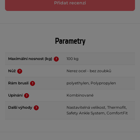
Přidat recenzi
Parametry
Maximální nosnost (kg)
100 kg
Nůž
Nerez ocel - bez zoubků
Rám bruslí
polyethylen, Polypropylen
Upínání
Kombinované
Další výhody
Nastavitelná velikost, Thermofit,
Safety Ankle System, ComfortFit