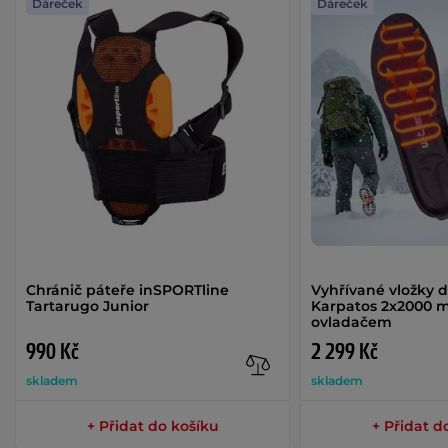
Dáreček
Dáreček
Chránič páteře inSPORTline
Vyhřívané vložky 
Tartarugo Junior
Karpatos 2x2000 
ovladačem
990 Kč
2 299 Kč
skladem
skladem
+ Přidat do košíku
+ Přidat d