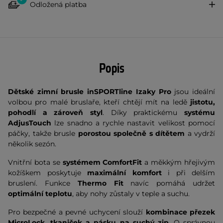
Odložená platba
Popis
Dětské zimní brusle inSPORTline Izaky Pro
jsou ideální
volbou pro malé bruslaře, kteří chtějí mít na ledě
jistotu,
pohodlí a zároveň styl
. Díky praktickému
systému
AdjusTouch
lze snadno a rychle nastavit velikost pomocí
páčky, takže brusle
porostou společně s dítětem
a vydrží
několik sezón.
Vnitřní bota se
systémem ComfortFit
a měkkým hřejivým
kožíškem poskytuje
maximální komfort
i při delším
bruslení. Funkce
Thermo Fit
navíc pomáhá udržet
optimální teplotu
, aby nohy zůstaly v teple a suchu.
Pro bezpečné a pevné uchycení slouží
kombinace přezek
MicroLock, tkaniček a pásku na suchý zip
. O správnou