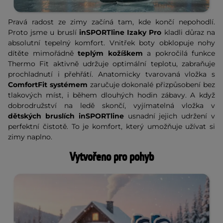
Pravá radost ze zimy začíná tam, kde končí nepohodlí.
Proto jsme u bruslí
inSPORTline Izaky Pro
kladli důraz na
absolutní tepelný komfort. Vnitřek boty obklopuje nohy
dítěte mimořádně
teplým kožíškem
a pokročilá funkce
Thermo Fit aktivně udržuje optimální teplotu, zabraňuje
prochladnutí i přehřátí. Anatomicky tvarovaná vložka s
ComfortFit systémem
zaručuje dokonalé přizpůsobení bez
tlakových míst, i během dlouhých hodin zábavy. A když
dobrodružství na ledě skončí, vyjímatelná vložka v
dětských bruslích inSPORTline
usnadní jejich udržení v
perfektní čistotě. To je komfort, který umožňuje užívat si
zimy naplno.
Vytvořeno pro pohyb