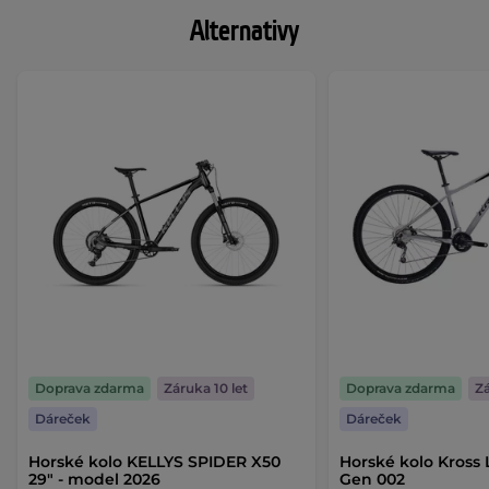
Alternativy
Doprava zdarma
Záruka 10 let
Doprava zdarma
Zá
Dáreček
Dáreček
Horské kolo KELLYS SPIDER X50
Horské kolo Kross L
29" - model 2026
Gen 002