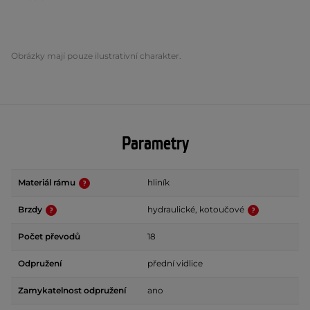
Obrázky mají pouze ilustrativní charakter.
Parametry
Materiál rámu
hliník
Brzdy
hydraulické, kotoučové
Počet převodů
18
Odpružení
přední vidlice
Zamykatelnost odpružení
ano