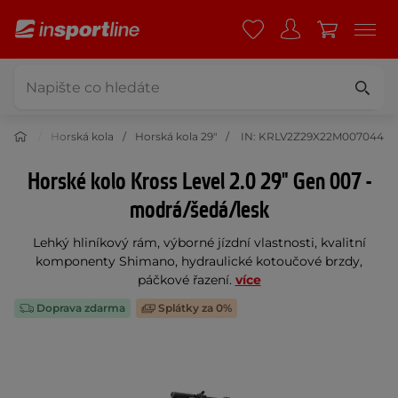
í kola
Horská kola
Horská kola 29"
IN: KRLV2Z29X22M007044
Horské kolo Kross Level 2.0 29" Gen 007 -
modrá/šedá/lesk
Lehký hliníkový rám, výborné jízdní vlastnosti, kvalitní
komponenty Shimano, hydraulické kotoučové brzdy,
páčkové řazení.
více
Doprava zdarma
Splátky za 0%