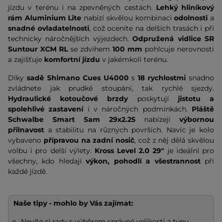
jízdu v terénu i na zpevněných cestách.
Lehký hliníkový
rám Aluminium Lite
nabízí skvělou kombinaci
odolnosti
a
snadné ovladatelnosti
, což oceníte na delších trasách i při
technicky náročnějších výjezdech.
Odpružená vidlice SR
Suntour XCM RL
se zdvihem
100 mm
pohlcuje nerovnosti
a zajišťuje
komfortní jízdu
v jakémkoli terénu.
Díky
sadě Shimano Cues U4000
s
18 rychlostmi
snadno
zvládnete jak prudké stoupání, tak rychlé sjezdy.
Hydraulické kotoučové brzdy
poskytují
jistotu a
spolehlivé zastavení
i v náročných podmínkách.
Pláště
Schwalbe Smart Sam 29x2.25
nabízejí
výbornou
přilnavost
a stabilitu na různých površích. Navíc je kolo
vybaveno
přípravou na zadní nosič
, což z něj dělá skvělou
volbu i pro delší výlety.
Kross Level 2.0 29"
je ideální pro
všechny, kdo hledají
výkon, pohodlí a všestrannost
při
každé jízdě.
Naše tipy - mohlo by Vás zajímat:
Nevíte si rady s výběrem správné velikosti a typu