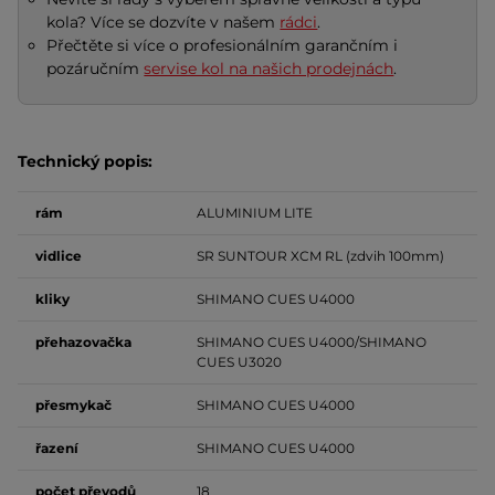
kola? Více se dozvíte v našem
rádci
.
Přečtěte si více o profesionálním garančním i
pozáručním
servise kol na našich prodejnách
.
Technický popis:
rám
ALUMINIUM LITE
vidlice
SR SUNTOUR XCM RL (zdvih 100mm)
kliky
SHIMANO CUES U4000
přehazovačka
SHIMANO CUES U4000/SHIMANO
CUES U3020
přesmykač
SHIMANO CUES U4000
řazení
SHIMANO CUES U4000
počet
převodů
18