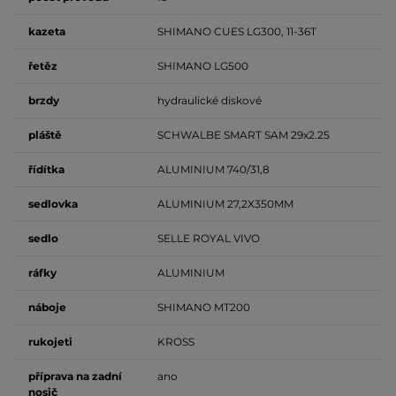
kazeta
SHIMANO CUES LG300, 11-36T
řetěz
SHIMANO LG500
brzdy
hydraulické diskové
pláště
SCHWALBE SMART SAM 29x2.25
řídítka
ALUMINIUM 740/31,8
sedlovka
ALUMINIUM 27,2X350MM
sedlo
SELLE ROYAL VIVO
ráfky
ALUMINIUM
náboje
SHIMANO MT200
rukojeti
KROSS
příprava na zadní
ano
nosič