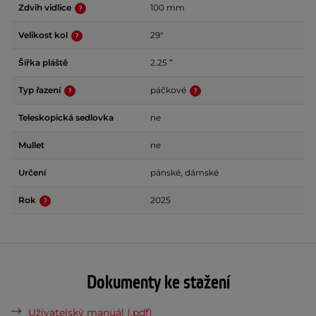
Zdvih vidlice
100 mm
Velikost kol
29"
Šířka pláště
2.25 ʺ
Typ řazení
páčkové
Teleskopická sedlovka
ne
Mullet
ne
Určení
pánské, dámské
Rok
2025
Dokumenty ke stažení
Uživatelský manuál (.pdf)