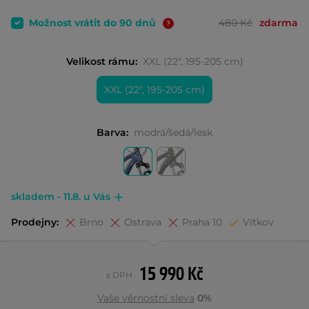
Možnost vrátit do 90 dnů
480 Kč
zdarma
Velikost rámu:
XXL (22", 195-205 cm)
XXL (22", 195-205 cm)
Barva:
modrá/šedá/lesk
skladem - 11.8. u Vás
Prodejny:
Brno
Ostrava
Praha 10
Vítkov
15 990 Kč
s DPH
Vaše věrnostní sleva
0%